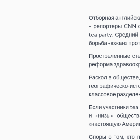
Отборная английска
– репортеры CNN 
tea party. Средний
борьба «южан» прот
Простреленные сте
реформа здравоохра
Раскол в обществе,
географическо-ист
классовое разделе
Если участники tea
и «низы» обществ
«настоящую Америк
Споры о том, кто 