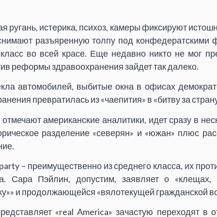
я ругань, истерика, психоз, камеры фиксируют истош
снимают разъяренную толпу под конфедератскими ф
 класс во всей красе. Еще недавно никто не мог пр
ив реформы здравоохранения зайдет так далеко.
кла автомобилей, выбитые окна в офисах демокра
нения превратилась из «чаепития» в «битву за страну
 отмечают американские аналитики, идет сразу в нес
орическое разделение «северян» и «южан» плюс рас
ние.
 party – преимущественно из среднего класса, их прот
а. Сара Пэйлин, допустим, заявляет о «клещах, 
у»» и продолжающейся «вялотекущей гражданской во
представляет «real America» зачастую переходят в о