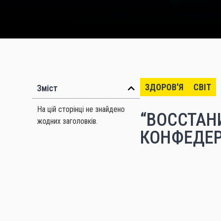
ЗДОРОВ'Я
СВІТ
Зміст
На цій сторінці не знайдено
“ВОССТАН
жодних заголовків.
КОНФЕДЕР