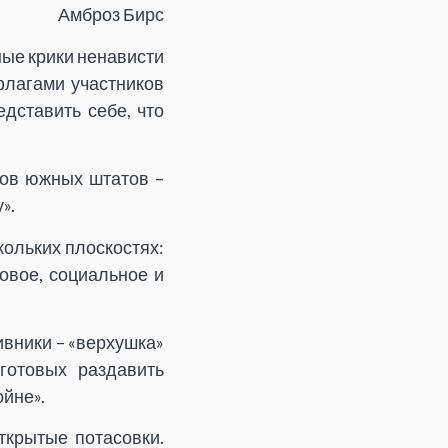
Амброз Бирс
ные крики ненависти
лагами участников
едставить себе, что
тов южных штатов –
».
кольких плоскостях:
овое, социальное и
ивники – «верхушка»
готовых раздавить
йне».
ткрытые потасовки.