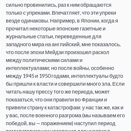
сильно провинились, раз к ним обращаются
только с упреками. Впечатляет, что эти упреки
везде одинаковы. Например, в Японии, когда я
прочитал некоторые японские газетные и
журнальные статьи, переведенные для
западного мира на английский, мне показалось,
что после эпохи Мейдзи произошел раскол
между политическими силами и
интеллектуалами; но после войны, особенно
между 1945 и 1950 годами, интеллектуалы будто
бы пришли к власти и совершили много зла. Если
читать нашу прессу того же периода, может
показаться, что они правили во Франции и
привели страну к катастрофам: у нас так же, как и
у вас, после военного разгрома (мы называем его
победой, вы — поражением) наступил период
ремилитаризации населения для участия в