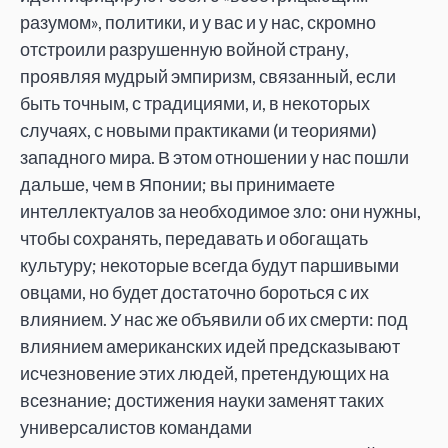
разумом», политики, и у вас и у нас, скромно
отстроили разрушенную войной страну,
проявляя мудрый эмпиризм, связанный, если
быть точным, с традициями, и, в некоторых
случаях, с новыми практиками (и теориями)
западного мира. В этом отношении у нас пошли
дальше, чем в Японии; вы принимаете
интеллектуалов за необходимое зло: они нужны,
чтобы сохранять, передавать и обогащать
культуру; некоторые всегда будут паршивыми
овцами, но будет достаточно бороться с их
влиянием. У нас же объявили об их смерти: под
влиянием американских идей предсказывают
исчезновение этих людей, претендующих на
всезнание; достижения науки заменят таких
универсалистов командами