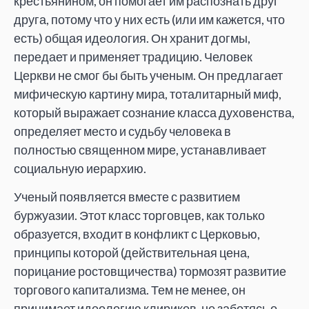
крестьянином, он помогает им распознать друг
друга, потому что у них есть (или им кажется, что
есть) общая идеология. Он хранит догмы,
передает и применяет традицию. Человек
Церкви не смог бы быть ученым. Он предлагает
мифическую картину мира, тоталитарный миф,
который выражает сознание класса духовенства,
определяет место и судьбу человека в
полностью священном мире, устанавливает
социальную иерархию.
Ученый появляется вместе с развитием
буржуазии. Этот класс торговцев, как только
образуется, входит в конфликт с Церковью,
принципы которой (действительная цена,
порицание ростовщичества) тормозят развитие
торгового капитализма. Тем не менее, он
принимает идеологию клириков, не заботясь о