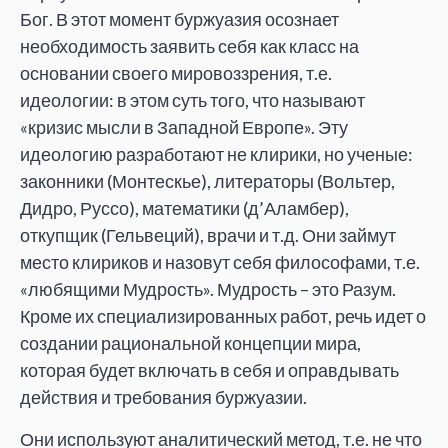
Бог. В этот момент буржуазия осознает
необходимость заявить себя как класс на
основании своего мировоззрения, т.е.
идеологии: в этом суть того, что называют
«кризис мысли в Западной Европе». Эту
идеологию разработают не клирики, но ученые:
законники (Монтескье), литераторы (Вольтер,
Дидро, Руссо), математики (д’Аламбер),
откупщик (Гельвеций), врачи и т.д. Они займут
место клириков и назовут себя философами, т.е.
«любящими Мудрость». Мудрость – это Разум.
Кроме их специализированных работ, речь идет о
создании рациональной концепции мира,
которая будет включать в себя и оправдывать
действия и требования буржуазии.
Они используют аналитический метод, т.е. не что