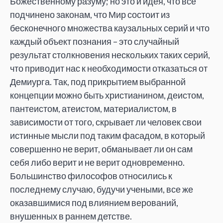
Божественному разуму; но это и идея, что все
подчинено законам, что Мир состоит из
бесконечного множества каузальных серий и что
каждый объект познания – это случайный
результат столкновения нескольких таких серий,
что приводит нас к необходимости отказаться от
Демиурга. Так, под прикрытием выбранной
концепции можно быть христианином, деистом,
пантеистом, атеистом, материалистом, в
зависимости от того, скрывает ли человек свои
истинные мысли под таким фасадом, в который
совершенно не верит, обманывает ли он сам
себя либо верит и не верит одновременно.
Большинство философов относились к
последнему случаю, будучи учеными, все же
оказавшимися под влиянием верований,
внушенных в раннем детстве.