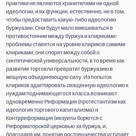
практики не являются хранителями ни одной
идеологии, и их функция, естественно, не в том,
чтобы предоставить какую-либо идеологию
буржуазии. Они будут мало вмешиваться в
противостояние между буржуа и клириками:
проблемы ставятся на уровне клириков самими
клириками, они спорят между собой о
синтетической универсальности, в то время как
развитие торговли превратит буржуазию в
мощную объединяющую силу. Из попыток
клириков адаптировать священную идеологию к
нуждам поднимающегося класса возникают
одновременно Реформация (протестантизм как
идеология торгового капитализма) и
Контрреформация (иезуиты борются с
Реформаторской церковью за буржуа, и,
благодаря им, понятие ростовщичества уступает