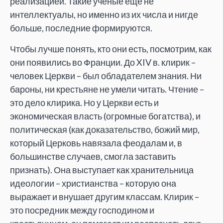
реализацией. Такие ученые еще не
интеллектуалы, но именно из их числа и нигде
больше, последние формируются.
Чтобы лучше понять, кто они есть, посмотрим, как
они появились во Франции. До XIV в. клирик –
человек Церкви – был обладателем знания. Ни
бароны, ни крестьяне не умели читать. Чтение –
это дело клирика. Но у Церкви есть и
экономическая власть (огромные богатства), и
политическая (как доказательство, божий мир,
который Церковь навязала феодалам и, в
большинстве случаев, смогла заставить
признать). Она выступает как хранительница
идеологии – христианства – которую она
выражает и внушает другим классам. Клирик –
это посредник между господином и