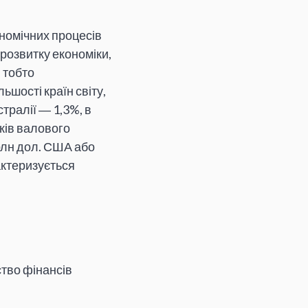
номічних процесів
 розвитку економіки,
 тобто
шості країн світу,
стралії ― 1,3%, в
ків валового
трлн дол. США або
актеризується
ство фінансів