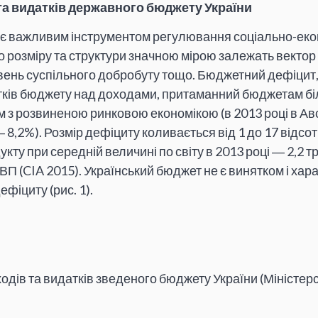
та видатків державного бюджету України
є важливим інструментом регулювання соціально-еко
го розміру та структури значною мірою залежать вектор
івень суспільного добробуту тощо. Бюджетний дефіцит,
ів бюджету над доходами, притаманний бюджетам біль
нам з розвиненою ринковою економікою (в 2013 році в Ав
8,2%). Розмір дефіциту коливається від 1 до 17 відсот
кту при середній величині по світу в 2013 році ― 2,2 
ВВП (CIA 2015). Український бюджет не є винятком і хар
фіциту (рис. 1).
одів та видатків зведеного бюджету України (Міністер