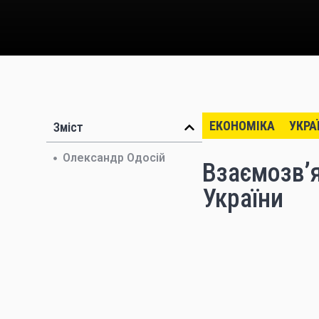
ЕКОНОМІКА
УКРА
Зміст
Олександр Одосій
Взаємозв’я
України