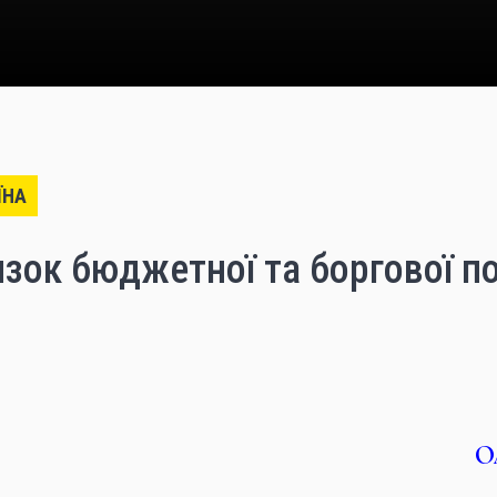
ЇНА
зок бюджетної та боргової п
О