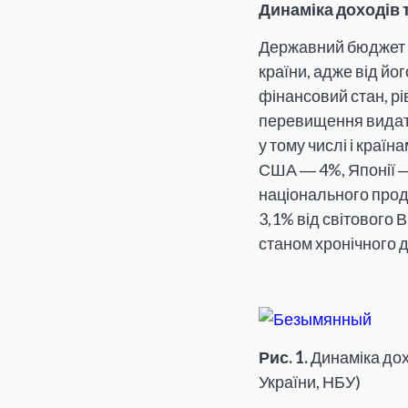
Динаміка доходів 
Державний бюджет 
країни, адже від йо
фінансовий стан, р
перевищення видатк
у тому числі і краї
США ― 4%, Японії ― 
національного проду
3,1% від світового 
станом хронічного де
Рис. 1.
Динаміка дох
України, НБУ)