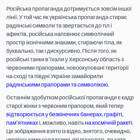
Російська пропаганда дотримується зовсім іншої
лінії. У той час як українська пропаганда стирає
радянські символи та звертається до тіл і
афектів, російська наповнює символічний
простір іконічними знаками, стираючи тіла, як
буквально, так і дискурсивно. Після того, як
російські танки в’їхали у Херсонську область з
червоними прапорами, новоокуповані території
на сході та півдні України замайорили
радянськими прапорами та символікою.
Останнім здобутком російської пропаганди є кадр
старої жінки з червоним прапором, який тепер
відтворюється у безкінечних банерах, графіті,
пам’ятниках
і, можливо, навіть
на космічній ракеті
.
Це зображення взято із відео, знятого, очевидно,
українськими солдатами, які підходять до хати