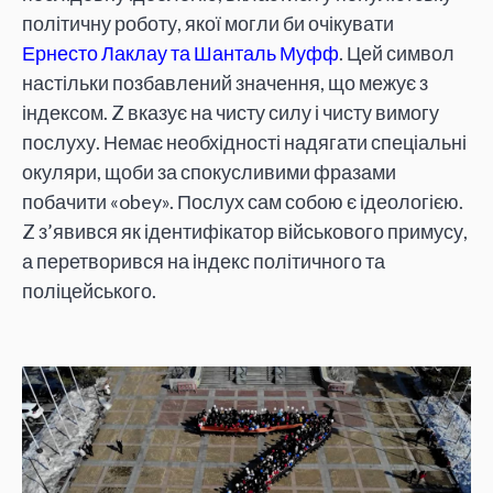
політичну роботу, якої могли би очікувати
Ернесто Лаклау та Шанталь Муфф
. Цей символ
настільки позбавлений значення, що межує з
індексом. Z вказує на чисту силу і чисту вимогу
послуху. Немає необхідності надягати спеціальні
окуляри, щоби за спокусливими фразами
побачити «obey». Послух сам собою є ідеологією.
Z з’явився як ідентифікатор військового примусу,
а перетворився на індекс політичного та
поліцейського.