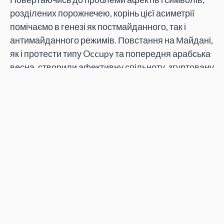
розділених порожнечею, корінь цієї асиметрії
помічаємо в генезі як постмайданного, так і
антимайданного режимів. Повстання на Майдані,
як і протести типу Occupy та попередня арабська
весна, створили афективну спільноту, згуртовану
досвідом насильства та спільних страждань. Ця
афективна спільнота знищила символічний
ландшафт pax postsovietica, не запропонувавши
нічого рівноцінного натомість. У відповідь на це,
антимайданівські рухи та пізніші режими далі
утверджували символічні пережитки
пострадянської цивілізації, захищаючи
пам’ятники, прапори та стели. Однак, їм також не
вдалося запропонувати гегемонічний проект,
який би наповнив мертву літеру подібних
символів новим життям.