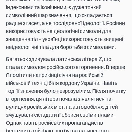
індексними та іконічними, є дуже тонкий
символічний шар значення, що складається
радше з гасел, а не послідовної ідеології. Росіяни
використовують неідеологічні символи для
знищення тіл – українці використовують знищені
неідеологічні тіла для боротьби з символами.
Багатьох здивувала латинська літера Z, що
стала символом російського вторгнення. Вперше
її помітили наприкінці січня на російській
військовій техніці біля кордону України. Навіть
тоді її значення було незрозумілим. Після початку
вторгнення, ця літера почала з’являтися на
вулицях російських міст, на автомобілях, дітей
змушували складати її обриси своїми тілами.
Однак навіть російських пропагандистів
бентежить той факт, що буква латинського