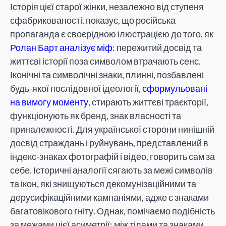
Історія цієї старої жінки, незалежно від ступеня
сфабрикованості, показує, що російська
пропаганда є своєрідною ілюстрацією до того, як
Ролан Барт аналізує міф
: пережитий досвід та
життєві історії поза символом втрачають сенс.
Іконічні та символічні знаки, плинні, позбавлені
будь-якої послідовної ідеології,
сформульовані
на вимогу моменту
, стирають життєві траєкторії,
функціонують як бренд, знак власності та
приналежності. Для української сторони нинішній
досвід страждань і руйнувань, представлений в
індекс-знаках фотографій і відео, говорить сам за
себе. Історичні аналогії сягають за межі символів
та ікон, які знищуються декомунізаційними та
дерусифікаційними кампаніями, адже є знаками
багатовікового гніту. Однак, помічаємо подібність
за межами цієї асиметрії: між тілами та знаками,