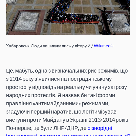
Хабаровськ. Люди вишикувались у літеру Z /
Wikimedia
Це, мабуть, одна з визначальних рис режимів, що
з 2014 року з’явилися на пострадянському
просторі у відповідь на реальну чи уявну загрозу
народних протестів. Я назвав би такі форми
правління «антимайданними» режимами,
згадуючи перший наратив, що легітимізував
виступи проти Майдану в Україні 2013/2014 років.
По-перше, це були ЛНР/ДНР, де
різнорідні