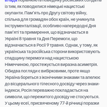
із тим, як поводилися німецькі нацистські
окупанти. Пам’ять про Другу світову війну,
спільна для громадян обох країн, не уникнула
інструменталізації, особливо напередодні Дня
пам’яті та примирення, що відзначається в
Україні 8 травня та Дня Перемоги, що
відзначається в Росії 9 травня. Однак, у тому, як
українська та російська сторони використовують
спадщину перемоги над нацистською
Німеччиною, простежується виразна асиметрія.
Обидва погляди є вибірковими, проте якщо
Україна бореться з іконічними знаками та апелює
до вісцерального тілесного досвіду через знаки-
індекси, Росія переважно покладається на
символи, що пережитого досвіду не стосуються.
У цьому есеї, присвяченому 77-й річниці поразки