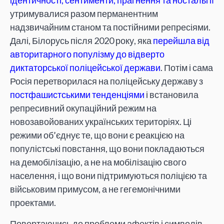
ідентичності, сентименти, прагнення та ностальгії
утримувалися разом перманентним
надзвичайним станом та постійними репресіями.
Далі, Білорусь після 2020 року, яка
перейшла від
авторитарного популізму до відверто
диктаторської поліцейської держави
. Потім і сама
Росія перетворилася на поліцейську державу з
постфашистськими тенденціями
і встановила
репресивний окупаційний режим на
новозавойованих українських територіях. Ці
режими об’єднує те, що вони є реакцією на
популістські повстання, що вони покладаються
на демобілізацію, а не на мобілізацію свого
населення, і що вони підтримуються поліцією та
військовим примусом, а не гегемонічними
проектами.
Повертаючись до проблеми афектів і символів,