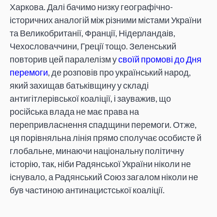
Харкова. Далі бачимо низку географічно-
історичних аналогій між різними містами України
та Великобританії, Франції, Нідерландаів,
Чехословаччини, Греції тощо. Зеленський
повторив цей паралелізм у
своїй промові до Дня
перемоги
, де розповів про український народ,
який захищав батьківщину у складі
антигітлерівської коаліції, і зауважив, що
російська влада не має права на
перепривласнення спадщини перемоги. Отже,
ця порівняльна лінія прямо сполучає особисте й
глобальне, минаючи національну політичну
історію, так, ніби Радянської України ніколи не
існувало, а Радянський Союз загалом ніколи не
був частиною антинацистської коаліції.