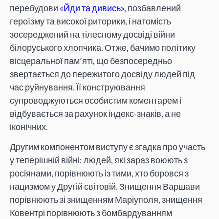
перебудови
«Йди та дивись»,
позбавлений
героїзму та високої риторики, і натомість
зосереджений на тілесному досвіді війни
білоруського хлопчика. Отже, бачимо політику
вісцеральної пам’яті, що безпосередньо
звертається до пережитого досвіду людей під
час руйнування. Її конструювання
супроводжуються особистим коментарем і
відбувається за рахунок індекс-знаків, а не
іконічних.
Другим компонентом виступу є згадка про участь
у теперішній війні: людей, які зараз воюють з
росіянами, порівнюють із тими, хто боровся з
нацизмом у Другій світовій. Знищення Варшави
порівнюють зі знищенням Маріуполя, знищення
Ковентрі порівнюють з бомбардуванням