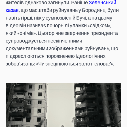
жителів однаково загинули. Раніше
Зеленський
казав
, що масштаби руйнувань у Бородянці були
навіть гірші, ніж у сумнозвісній Бучі, а на цьому
відео він називає почорнілі уламки «свідком»,
який «онімів». Цьогорічне звернення президента
супроводжується нескінченними
документальними зображеннями руйнувань, що
підкреслюються порожнечею ідеологічних
зобов'язань: «Чи знецінюються золоті слова?».