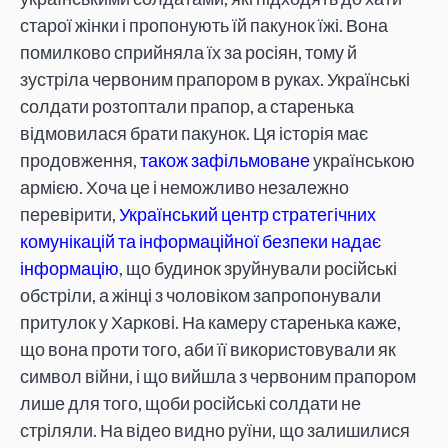
старої жінки і пропонують їй пакунок їжі. Вона
помилково сприйняла їх за росіян, тому й
зустріла червоним прапором в руках. Українські
солдати розтоптали прапор, а старенька
відмовилася брати пакунок. Ця історія має
продовження,
також зафільмоване
українською
армією. Хоча це і неможливо незалежно
перевірити, ​​
Український центр стратегічних
комунікацій та інформаційної безпеки надає
інформацію
, що будинок зруйнували російські
обстріли, а жінці з чоловіком запропонували
притулок у Харкові. На камеру старенька каже,
що вона проти того, аби її використовували як
символ війни, і що вийшла з червоним прапором
лише для того, щоби російські солдати не
стріляли. На відео видно руїни, що залишилися