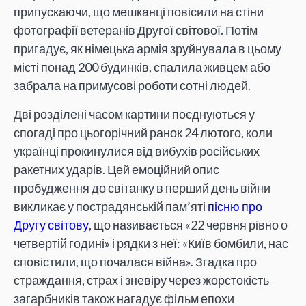
припускаючи, що мешканці повісили на стіни
фотографії ветеранів Другої світової. Потім
пригадує, як німецька армія зруйнувала в цьому
місті понад 200 будинків, спалила живцем або
забрала на примусові роботи сотні людей.
Дві розділені часом картини поєднуються у
спогаді про цьогорічний ранок 24 лютого, коли
українці прокинулися від вибухів російських
ракетних ударів. Цей емоційний опис
пробудження до світанку в перший день війни
викликає у пострадянській пам’яті
пісню про
Другу світову
, що називається «22 червня рівно о
четвертій годині» і рядки з неї: «Київ бомбили, нас
сповістили, що почалася війна». Згадка про
страждання, страх і зневіру через жорстокість
загарбників також нагадує фільм епохи