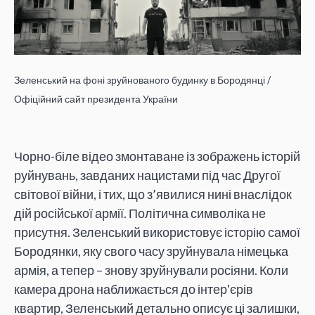
Зеленський на фоні зруйнованого будинку в Бородянці /
Офіційний сайт президента України
Чорно-біле відео змонтаване із зображень історій
руйнувань, завданих нацистами під час Другої
світової війни, і тих, що з’явилися нині внаслідок
дій російської армії. Політична символіка не
присутня. Зеленський використовує історію самої
Бородянки, яку свого часу зруйнувала німецька
армія, а тепер – знову зруйнували росіяни. Коли
камера дрона наближається до інтер'єрів
квартир, Зеленський детально описує ці залишки,