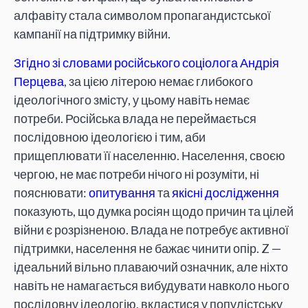
алфавіту стала символом пропагандистської
кампанії на підтримку війни.
Згідно зі словами російського соціолога Андрія
Перцева
, за цією літерою немає глибокого
ідеологічного змісту, у цьому навіть немає
потреби. Російська влада не переймається
послідовною ідеологією і тим, аби
прищеплювати її населенню. Населення, своєю
чергою, не має потреби нічого ні розуміти, ні
пояснювати:
опитування
та
якісні дослідження
показують, що думка росіян щодо причин та цілей
війни є розрізненою. Влада не потребує активної
підтримки, населення не бажає чинити опір. Z —
ідеальний вільно плаваючий означник, але ніхто
навіть не намагається вибудувати навколо нього
послідовну ідеологію, вкластися у популістську