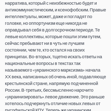
нарратива, который с неизбежностью будет и
антикоммунистическим, и ксенофобским. Правые
интеллектуалы, может, даже и погладят по
головке, но оппортунизм еще никогда не
оправдывал себя в долгосрочном периоде. Те
левые коллективы, которые пошли этим путем,
сейчас пребывают ни в чуть не лучшем
состоянии, чем те, кто остался на своих
принципах. Во-вторых, тщетно искать ответы на
национальные вопросы в текстах так
называемого «украинского марксизма» начала
ХХ века, написанных об очень иной, подавляюще
крестьянской стране, напрямую подчиненной
России. В-третьих, бессмысленно нарочито
«украинизировать» левое движение. Это раньше
хотелось подчеркнуть отличие новых левых от
русофильской КПУ. Теперь же украинским