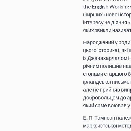
the English Working 
ширших «нової істор
інтересу не діяння 
яких звикли називати
Народжений у родині
цього історика), як
із Джавахарлалом Н
річним полишив нав
стопами старшого б
ірландської письмен
але не прийняв вип
добровольцем до арм
який саме воював у т
Е. П. Томпсон належа
марксистської методо