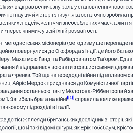
Class» відіграв величезну роль у становленні «нової соці
ичної науки» й «історії знизу», яка остаточно зробила 
«великих людей», «еліт» чи знеособлених «мас», а життя
 «пересічними», у всій їхній розмаїтості.
 методистських місіонерів (методизму ще перепаде на
і щойно повернулися до Оксфорда з Індії, де його бать
еру, Махатмою Ґанді та Рабіндранатом Таґором, Едва
чання й відправився воювати з фашистськими держав
рата Френка. Той ще напередодні війни під впливом св
ниці Айріс Мердок приєднався до Комуністичної партії 
равдання останньою пакту Молотова-Ріббентропа й з
[1]
ії. Загибель брата на війні
справила велике враже
анковому підрозділі в Італії.
в до тієї ж плеяди британських дослідників історії, як
логії, що й такі відомі фігури, як Ерік Гобсбаум, Кріст