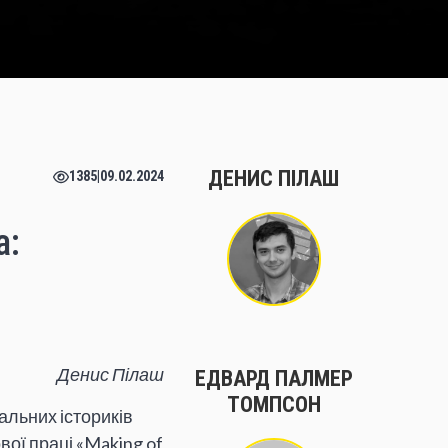
ДЕНИС ПІЛАШ
1385
|
09.02.2024
а:
Денис Пілаш
ЕДВАРД ПАЛМЕР
ТОМПСОН
альних істориків
ої праці «Making of