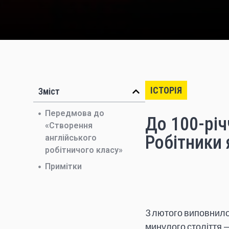
ІСТОРІЯ
Зміст
Передмова до
До 100-рі
«Створення
Робітники я
англійського
робітничого класу»
Примітки
3 лютого виповнилос
минулого століття 