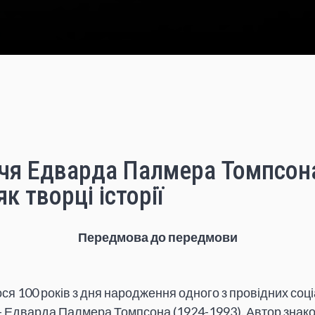
ччя Едварда Палмера Томпсон
к творці історії
Передмова до передмови
я 100 років з дня народження одного з провідних соці
— Едварда Палмера Томпсона (1924-1993). Автор знаков