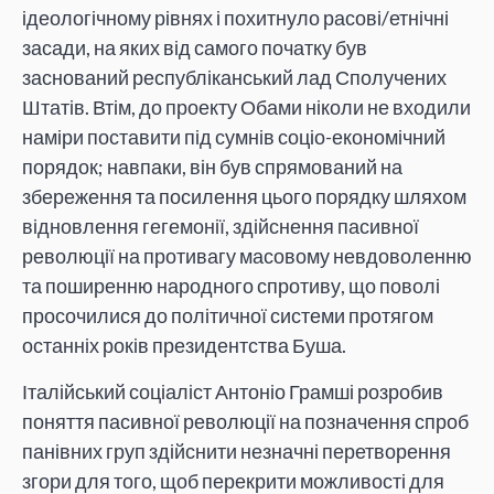
ідеологічному рівнях і похитнуло расові/етнічні
засади, на яких від самого початку був
заснований республіканський лад Сполучених
Штатів. Втім, до проекту Обами ніколи не входили
наміри поставити під сумнів соціо-економічний
порядок; навпаки, він був спрямований на
збереження та посилення цього порядку шляхом
відновлення гегемонії, здійснення пасивної
революції на противагу масовому невдоволенню
та поширенню народного спротиву, що поволі
просочилися до політичної системи протягом
останніх років президентства Буша.
Італійський соціаліст Антоніо Грамші розробив
поняття пасивної революції на позначення спроб
панівних груп здійснити незначні перетворення
згори для того, щоб перекрити можливості для