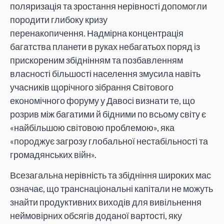
поляризація та зростання нерівності допомогли
породити глибоку кризу
перенакопичення. Надмірна концентрація
багатства планети в руках небагатьох поряд із
прискореним збіднінням та позбавленням
власності більшості населення змусила навіть
учасників щорічного зібрання Світового
економічного форуму у Давосі визнати те, що
розрив між багатими й бідними по всьому світу є
«найбільшою світовою проблемою», яка
«породжує загрозу глобальної нестабільності та
громадянських війн».
Всезагальна нерівність та збідніння широких мас
означає, що транснаціональні капітали не можуть
знайти продуктивних виходів для вивільнення
неймовірних обсягів доданої вартості, яку