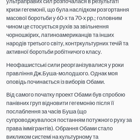
ультраправих сил розпочалася в результаті
кризи гегемонії, що була наслідком розгортання
масової боротьби у 60-х та 70-х рр.; головним
чином це стосується рухів за звільнення
чорношкірих, латиноамериканців та інших
народів третього світу, контркультурних течій та
активної боротьби робітничого класу.
Неофашистські сили реорганізувалися у роки
правління Дж.Буша-молодшого. Однак моя
оповідь починається із виборів Обами.
Від самого початку проект Обами був спробою
панівних груп відновити гегемонію після її
послаблення за часів Буша (що
супроводжувалося постанням потужного руху за
права іммігрантів). Обрання Обами стало
викликом системі на культурному та