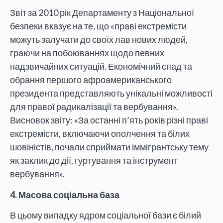
Звіт за 2010 рік Департаменту з Національної
безпеки вказує на те, що «праві екстремісти
можуть залучати до своїх лав нових людей,
граючи на побоюваннях щодо певних
надзвичайних ситуацій. Економічний спад та
обрання першого афроамериканського
президента представляють унікальні можливості
для правої радикалізації та вербування».
Висновок звіту: «За останні п’ять років різні праві
екстремісти, включаючи ополчення та білих
шовіністів, почали сприймати іммігрантську тему
як заклик до дії, гуртування та інструмент
вербування».
4.
Масова соціальна база
В цьому випадку ядром соціальної бази є білий