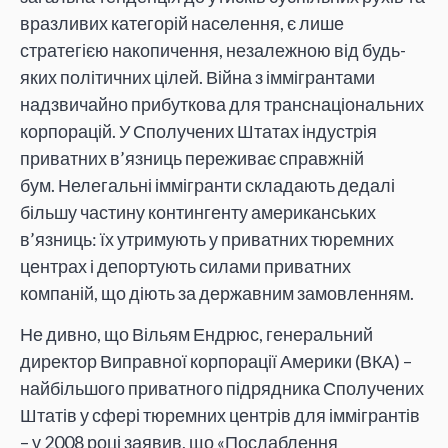
вразливих категорій населення, є лише
стратегією накопичення, незалежною від будь-
яких політичних цілей. Війна з іммігрантами
надзвичайно прибуткова для транснаціональних
корпорацій. У Сполучених Штатах індустрія
приватних в’язниць переживає справжній
бум. Нелегальні іммігранти складають дедалі
більшу частину контингенту американських
в’язниць: їх утримують у приватних тюремних
центрах і депортують силами приватних
компаній, що діють за державним замовленням.
Не дивно, що Вільям Ендрюс, генеральний
директор Виправної корпорації Америки (ВКА) –
найбільшого приватного підрядника Сполучених
Штатів у сфері тюремних центрів для іммігрантів
– у 2008 році заявив, що «Послаблення