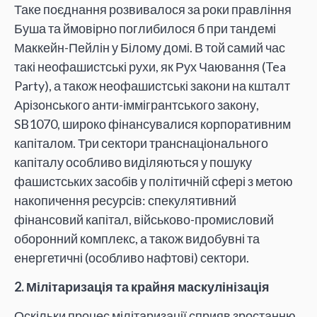
Таке поєднання розвивалося за роки правління
Буша та ймовірно поглибилося б при тандемі
Маккейн-Пейлін у Білому домі. В той самий час
такі неофашистські рухи, як Рух Чаювання (Tea
Party), а також неофашистські закони на кшталт
Арізонського анти-іммігрантського закону,
SB1070, широко фінансувалися корпоративним
капіталом. Три сектори транснаціонального
капіталу особливо виділяються у пошуку
фашистських засобів у політичній сфері з метою
накопичення ресурсів: спекулятивний
фінансовий капітал, військово-промисловий
оборонний комплекс, а також видобувні та
енергетичні (особливо нафтові) сектори.
2. Мілітаризація та крайня маскулінізація
Оскільки процес мілітаризації сприяв зростанню