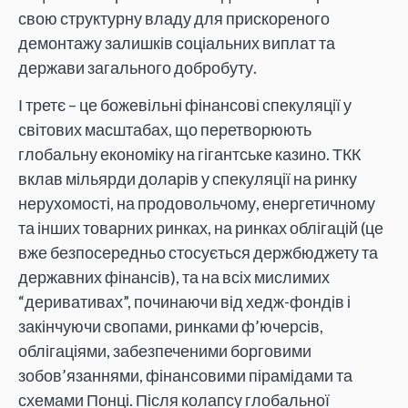
свою структурну владу для прискореного
демонтажу залишків соціальних виплат та
держави загального добробуту.
І третє – це божевільні фінансові спекуляції у
світових масштабах, що перетворюють
глобальну економіку на гігантське казино. ТКК
вклав мільярди доларів у спекуляції на ринку
нерухомості, на продовольчому, енергетичному
та інших товарних ринках, на ринках облігацій (це
вже безпосередньо стосується держбюджету та
державних фінансів), та на всіх мислимих
“деривативах”, починаючи від хедж-фондів і
закінчуючи свопами, ринками ф’ючерсів,
облігаціями, забезпеченими борговими
зобов’язаннями, фінансовими пірамідами та
схемами Понці. Після колапсу глобальної