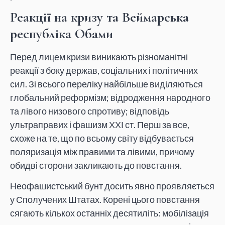
Реакції на кризу та Веймарська
республіка Обами
Перед лицем кризи виникають різноманітні
реакції з боку держав, соціальних і політичних
сил. Зі всього переліку найбільше виділяються
глобальний реформізм; відродження народного
та лівого низового спротиву; відповідь
ультраправих і фашизм ХХІ ст. Перш за все,
схоже на те, що по всьому світу відбувається
поляризація між правими та лівими, причому
обидві сторони закликають до повстання.
Неофашистський бунт досить явно проявляється
у Сполучених Штатах. Корені цього повстання
сягають кількох останніх десятиліть: мобілізація