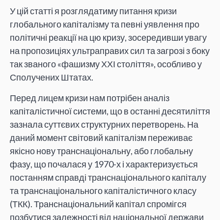
У цій статті я розглядатиму питання кризи
глобального капіталізму та певні уявлення про
політичні реакції на цю кризу, зосередивши увагу
на пропозиціях ультраправих сил та загрозі з боку
так званого «фашизму ХХІ століття», особливо у
Сполучених Штатах.
Перед лицем кризи нам потрібен аналіз
капіталістичної системи, що в останні десятиліття
зазнала суттєвих структурних перетворень. На
даний момент світовий капіталізм переживає
якісно нову транснаціональну, або глобальну
фазу, що почалася у 1970-х і характеризується
постанням справді транснаціонального капіталу
та транснаціонального капіталістичного класу
(ТКК). Транснаціональний капітал спромігся
позбутися залежності від національної держави