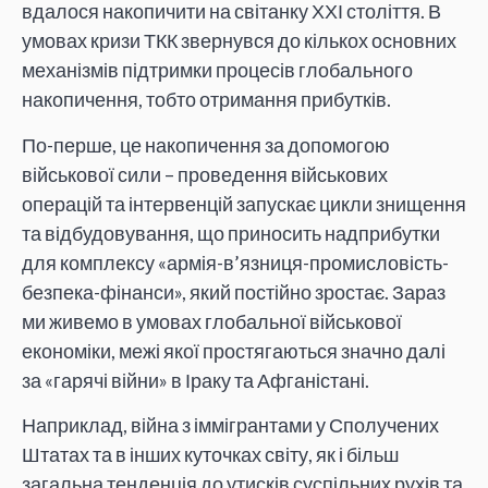
вдалося накопичити на світанку ХХІ століття. В
умовах кризи ТКК звернувся до кількох основних
механізмів підтримки процесів глобального
накопичення, тобто отримання прибутків.
По-перше, це накопичення за допомогою
військової сили – проведення військових
операцій та інтервенцій запускає цикли знищення
та відбудовування, що приносить надприбутки
для комплексу «армія-в’язниця-промисловість-
безпека-фінанси», який постійно зростає. Зараз
ми живемо в умовах глобальної військової
економіки, межі якої простягаються значно далі
за «гарячі війни» в Іраку та Афганістані.
Наприклад, війна з іммігрантами у Сполучених
Штатах та в інших куточках світу, як і більш
загальна тенденція до утисків суспільних рухів та