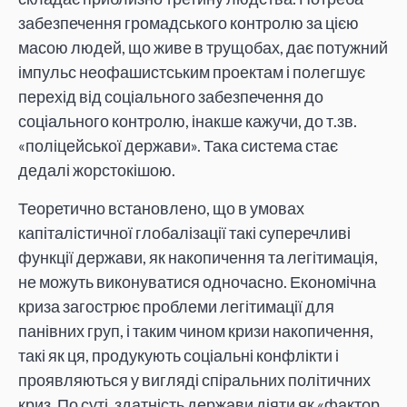
забезпечення громадського контролю за цією
масою людей, що живе в трущобах, дає потужний
імпульс неофашистським проектам і полегшує
перехід від соціального забезпечення до
соціального контролю, інакше кажучи, до т.зв.
«поліцейської держави». Така система стає
дедалі жорстокішою.
Теоретично встановлено, що в умовах
капіталістичної глобалізації такі суперечливі
функції держави, як накопичення та легітимація,
не можуть виконуватися одночасно. Економічна
криза загострює проблеми легітимації для
панівних груп, і таким чином кризи накопичення,
такі як ця, продукують соціальні конфлікти і
проявляються у вигляді спіральних політичних
криз. По суті, здатність держави діяти як «фактор