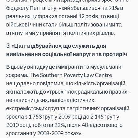
бюджету Пентагону, який збільшився на 91% в
реальних цифрах за останні 12 років, то вищі
військові чини стали більш політизованими та
втягнутими у прийняття політичних рішень.
3.
«Цап-відбувайло», що служить для
вивільнення соціальної напруги та протиріч
В цьому випадку це іммігранти та мусульмани
зокрема. The Southern Poverty Law Centre
нещодавно повідомив, що кількість організацій,
які належать до «трьох гілок радикально правих –
ненависницьких, націоналістичних
екстремістських груп та патріотичних організацій
зросла з 1 753 груп у 2009 році до 2 145 груп у
2010 році, тобто на 22%, після 40-відсоткового
зростання у 2008-2009 роках».