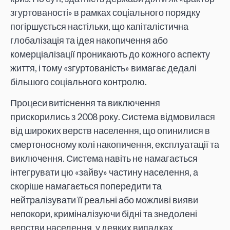
згуртованості» в рамках соціального порядку
погіршується настільки, що капіталістична
глобалізація та ідея накопичення або
комерціалізації проникають до кожного аспекту
життя, і тому «згуртованість» вимагає дедалі
більшого соціального контролю.
Процеси витіснення та виключення
прискорились з 2008 року. Система відмовилася
від широких верств населення, що опинилися в
смертоносному колі накопичення, експлуатації та
виключення. Система навіть не намагається
інтегрувати цю «зайву» частину населення, а
скоріше намагається попередити та
нейтралізувати її реальні або можливі вияви
непокори, криміналізуючи бідні та знедолені
верстви населення, у деяких випадках