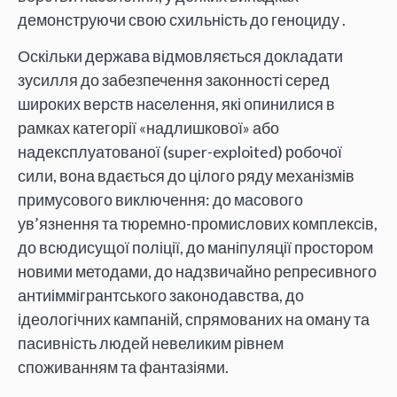
демонструючи свою схильність до геноциду .
Оскільки держава відмовляється докладати
зусилля до забезпечення законності серед
широких верств населення, які опинилися в
рамках категорії «надлишкової» або
надексплуатованої (super-exploited) робочої
сили, вона вдається до цілого ряду механізмів
примусового виключення: до масового
ув’язнення та тюремно-промислових комплексів,
до всюдисущої поліції, до маніпуляції простором
новими методами, до надзвичайно репресивного
антиіммігрантського законодавства, до
ідеологічних кампаній, спрямованих на оману та
пасивність людей невеликим рівнем
споживанням та фантазіями.