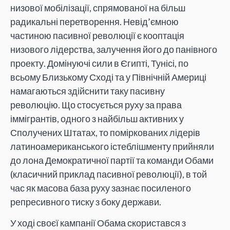
низової мобілізації, спрямованої на більш
радикальні перетворення. Невід’ємною
частиною пасивної революції є кооптація
низового лідерства, залучення його до панівного
проекту. Домінуючі сили в Єгипті, Тунісі, по
всьому Близькому Сході та у Північній Америці
намагаються здійснити таку пасивну
революцію. Що стосується руху за права
іммігрантів, одного з найбільш активних у
Сполучених Штатах, то поміркованих лідерів
латиноамериканського істеблішменту прийняли
до лона Демократичної партії та команди Обами
(класичний приклад пасивної революції), в той
час як масова база руху зазнає посиленого
репресивного тиску з боку держави.
У ході своєї кампанії Обама скористався з