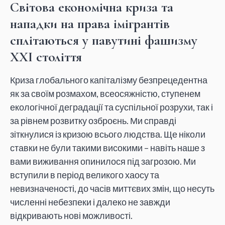
Світова економічна криза та
нападки на права імігрантів
сплітаються у павутині фашизму
ХХІ століття
Криза глобального капіталізму безпрецедентна
як за своїм розмахом, всеосяжністю, ступенем
екологічної деградації та суспільної розрухи, так і
за рівнем розвитку озброєнь. Ми справді
зіткнулися із кризою всього людства. Ще ніколи
ставки не були такими високими – навіть наше з
вами виживання опинилося під загрозою. Ми
вступили в період великого хаосу та
невизначеності, до часів миттєвих змін, що несуть
численні небезпеки і далеко не завжди
відкривають нові можливості.