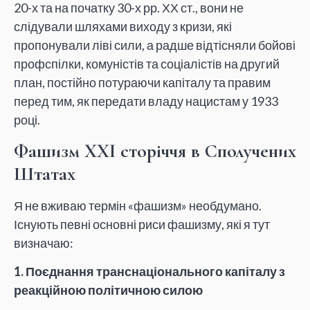
20-х та на початку 30-х рр. ХХ ст., вони не
слідували шляхами виходу з кризи, які
пропонували ліві сили, а радше відтісняли бойові
профспілки, комуністів та соціалістів на другий
план, постійно потураючи капіталу та правим
перед тим, як передати владу нацистам у 1933
році.
Фашизм XXI сторіччя в Сполучених
Штатах
Я не вживаю термін «фашизм» необдумано.
Існують певні основні риси фашизму, які я тут
визначаю:
1.
Поєднання транснаціонального капіталу з
реакційною політичною силою