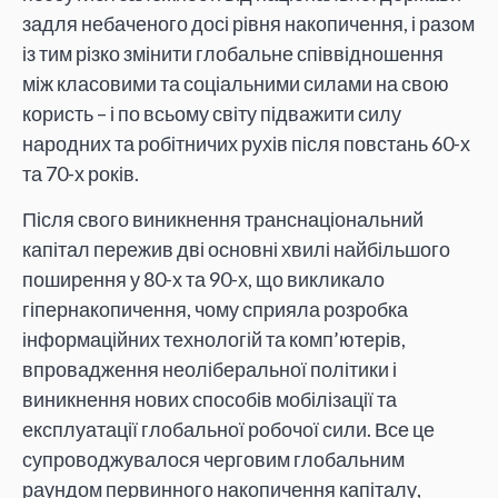
задля небаченого досі рівня накопичення, і разом
із тим різко змінити глобальне співвідношення
між класовими та соціальними силами на свою
користь – і по всьому світу підважити силу
народних та робітничих рухів після повстань 60-х
та 70-х років.
Після свого виникнення транснаціональний
капітал пережив дві основні хвилі найбільшого
поширення у 80-х та 90-х, що викликало
гіпернакопичення, чому сприяла розробка
інформаційних технологій та комп’ютерів,
впровадження неоліберальної політики і
виникнення нових способів мобілізації та
експлуатації глобальної робочої сили. Все це
супроводжувалося черговим глобальним
раундом первинного накопичення капіталу,