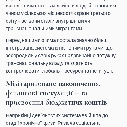
виселенням сотень мільйонів людей, головним
чином у сільських місцевостях країн Третього
світу – всі вони стали внутрішніми чи
транснаціональними мігрантами.
Перед нашими очима постала значно більш
інтегрована система із панівними групами, що
зосередили у своїх руках надзвичайно потужну
транснаціональну владу та здатність
контролювати глобальні ресурси та інституції.
Мілітаризоване накопичення,
фінансові спекуляції – та
присвоєння бюджетних коштів
Наприкінці дев’яностих система ввійшла до
стадії хронічної кризи. Разюча соціальна