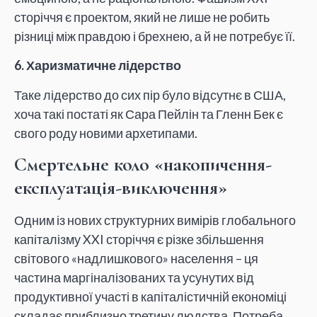
сторіччя є проектом, який не лише не робить
різниці між правдою і брехнею, а й не потребує її.
6.
Харизматичне лідерство
Таке лідерство до сих пір було відсутнє в США,
хоча такі постаті як Сара Пейлін та Гленн Бек є
свого роду новими архетипами.
Смертельне коло «накопичення-
експлуатація-виключення»
Одним із нових структурних вимірів глобального
капіталізму XXI сторіччя є різке збільшення
світового «надлишкового» населення – ця
частина маргіналізованих та усунутих від
продуктивної участі в капіталістичній економіці
складає приблизно третину людства. Потреба