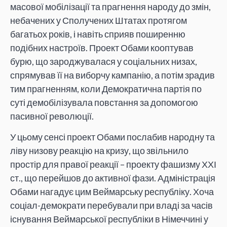
масової мобілізації та прагнення народу до змін,
небачених у Сполучених Штатах протягом
багатьох років, і навіть сприяв поширенню
подібних настроїв. Проект Обами кооптував
бурю, що зароджувалася у соціальних низах,
спрямував її на виборчу кампанію, а потім зрадив
тим прагненням, коли Демократична партія по
суті демобілізувала повстання за допомогою
пасивної революції.
У цьому сенсі проект Обами послабив народну та
ліву низову реакцію на кризу, що звільнило
простір для правої реакції – проекту фашизму ХХІ
ст., що перейшов до активної фази. Адміністрація
Обами нагадує цим Веймарську республіку. Хоча
соціал-демократи перебували при владі за часів
існування Веймарської республіки в Німеччині у