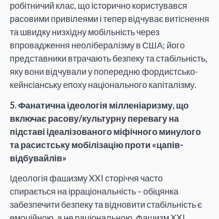
робітничий клас, що історично користувався
расовими привілеями і тепер відчуває витіснення
та швидку низхідну мобільність через
впровадження неолібералізму в США; його
представники втрачають безпеку та стабільність,
яку вони відчували у попередню фордистсько-
кейнсіанську епоху національного капіталізму.
5.
Фанатична ідеологія мілленіаризму, що
включає расову/культурну перевагу на
підставі ідеалізованого міфічного минулого
та расистську мобілізацію проти «цапів-
відбувайлів»
Ідеологія фашизму XXI сторіччя часто
спирається на ірраціональність – обіцянка
забезпечити безпеку та відновити стабільність є
емоційною, а не раціональною. Фашизм XXI