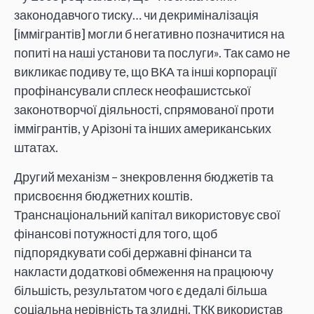
законодавчого тиску… чи декриміналізація
[іммігрантів] могли б негативно позначитися на
попиті на наші установи та послуги». Так само не
викликає подиву те, що ВКА та інші корпорації
профінансували сплеск неофашистської
законотворчої діяльності, спрямованої проти
іммігрантів, у Арізоні та інших американських
штатах.
Другий механізм – знекровлення бюджетів та
присвоєння бюджетних коштів.
Транснаціональний капітал використовує свої
фінансові потужності для того, щоб
підпорядкувати собі державні фінанси та
накласти додаткові обмеження на працюючу
більшість, результатом чого є дедалі більша
соціальна нерівність та злидні. ТКК використав