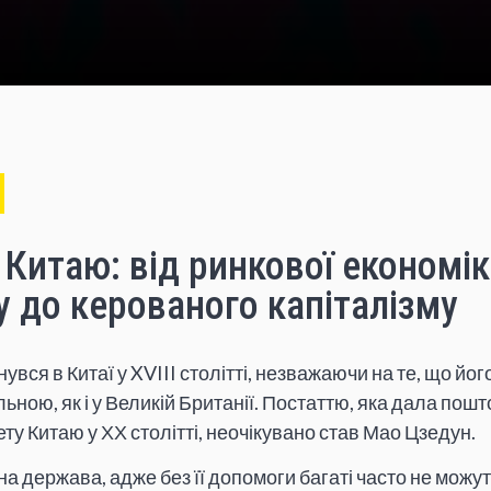
 Китаю: від ринкової економік
у до керованого капіталізму
увся в Китаї у XVIII столітті, незважаючи на те, що йо
льною, як і у Великій Британії. Постаттю, яка дала пошт
ету Китаю у ХХ столітті, неочікувано став Мао Цзедун.
на держава, адже без її допомоги багаті часто не можу