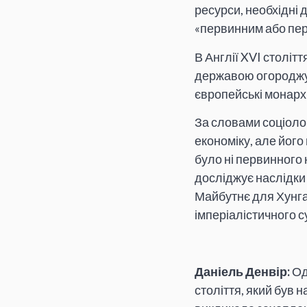
ресурси, необхідні 
«первинним або пер
В Англії XVI століт
державою огороджув
європейські монарх
За словами соціолог
економіку, але його
було ні первинного 
досліджує наслідки 
Майбутнє для Хунга 
імперіалістичного 
Даніель Денвір:
Одн
століття, який був