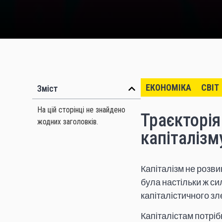
ЕКОНОМІКА
СВІТ
Зміст
На цій сторінці не знайдено
Траєкторія
жодних заголовків.
капіталізм
Капіталізм не розвин
була настільки ж си
капіталістичного зл
Капіталістам потріб