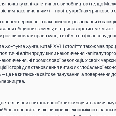
для початку капіталістичного виробництва (те, що Марк
вісним накопиченням») — навіть у країнах з ринковою 
тя процес первинного накопичення розпочався із санкц
ання общинних земель; він тривав протягом кількох с
и розширювали права купців в обмін на фінансову допо
а Хо-Фунга Хунга, Китай XVIII століття також мав про
 політичні еліти придушили накопичення капіталу торг
накопичення, ні промислової революції. У своїх маркси
цієї історії для становлення Китаю як глобальної еко
— це не китайське світове панування, а повернення до
суперництва.
е з ключових питань вашої книжки звучить так: «чому в
 найбільш процвітаючою ринковою економікою в ранньо