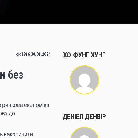
ХО-ФУНГ ХУНГ
1816
|
30.01.2024
и без
го ринкова економіка
овх до
ДЕНІЕЛ ДЕНВІР
ть накопичити