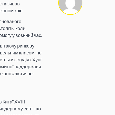
с називав
економікою.
іонованого
толіть, коли
могу у воєнний час.
цвітаючу ринкову
овельним класом: не
стських студіях Хунг
номічної наддержави.
 капіталістично-
 Китаї XVIII
модерному світі, що