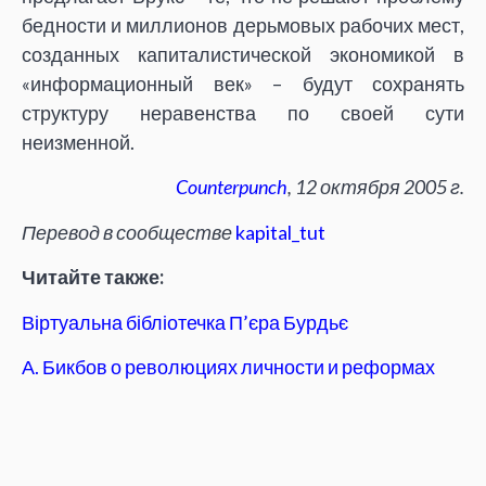
бедности и миллионов дерьмовых рабочих мест,
созданных капиталистической экономикой в
«информационный век» – будут сохранять
структуру неравенства по своей сути
неизменной.
Counterpunch
, 12 октября 2005 г.
Перевод в сообществе
kapital_tut
Читайте также:
Віртуальна бібліотечка П’єра Бурдьє
А. Бикбов о революциях личности и реформах
образования
Освіта фаст-фуд. Чому Європою шириться
студентський протест? (
О. Вєдров, К. Ткаченко
)