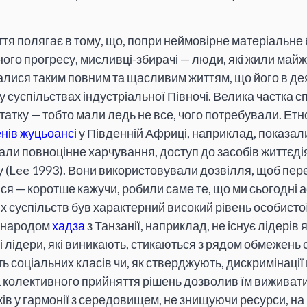
ття полягає в тому, що, попри неймовірне матеріальне 
ного прогресу, мисливці-збирачі — люди, які жили май
лися таким повним та щасливим життям, що його в де
 у суспільствах індустріальної Півночі. Велика частка с
татку — тобто мали ледь не все, чого потребували. Етн
нів жуцьоансі
у Південній Африці, наприклад, показал
али повноцінне харчування, доступ до засобів життєдія
у (Lee 1993). Вони використовували дозвілля, щоб пере
ися — коротше кажучи, робили саме те, що ми сьогодні 
х суспільств був характерний високий рівень особисто
 народом
хадза
з Танзанії, наприклад, не існує лідерів як
 лідери, які виникають, стикаються з рядом обмежень с
ь соціальних класів чи, як стверджують, дискримінації 
та колективного прийняття рішень дозволив їм виживати
ів у гармонії з середовищем, не знищуючи ресурси, на