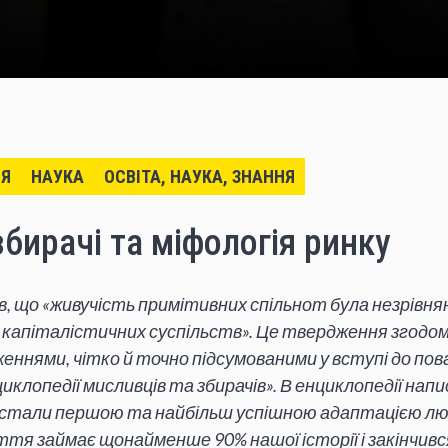
ІЯ
НАУКА
ОСВІТА, НАУКА, ЗНАННЯ
бирачі та міфологія ринку
в, що «живучість примітивних спільнот була незрівня
 капіталістичних суспільств». Це твердження згодом
еннями, чітко й точно підсумованими у вступі до пов
иклопедії мисливців та збирачів». В енциклопедії нап
стали першою та найбільш успішною адаптацією лю
тя займає щонайменше 90% нашої історії і закінчивс