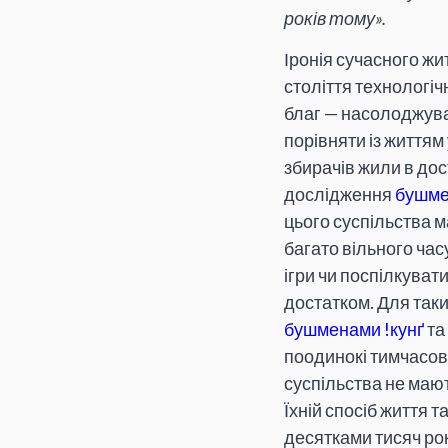
років тому».
Іронія сучасного жи
століття технологіч
благ — насолоджува
порівняти із життям
збирачів жили в дос
дослідження
бушме
цього суспільства м
багато вільного час
ігри чи поспілкуват
достатком. Для таки
бушменами !кунґ
та
поодинокі тимчасові
суспільства не мают
Їхній спосіб життя 
десятками тисяч рок