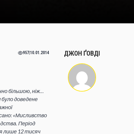
ДЖОН ҐОВДІ
957
|
10.01.2014
нно більшою, ніж…
 було доведене
ажної
исано: «Мисливство
дства. Період
я лише 12 тисяч