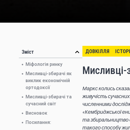
ДОВКІЛЛЯ
ІСТОР
Зміст
Міфологія ринку
Мисливці-з
Мисливці-збирачі як
виклик економічній
ортодоксії
Маркс колись сказа
живучість сучасних
Мисливці-збирачі та
численними дослідж
сучасний світ
«Кембриджської енц
Висновок
та збиральництво 
Посилання:
такого способу жит