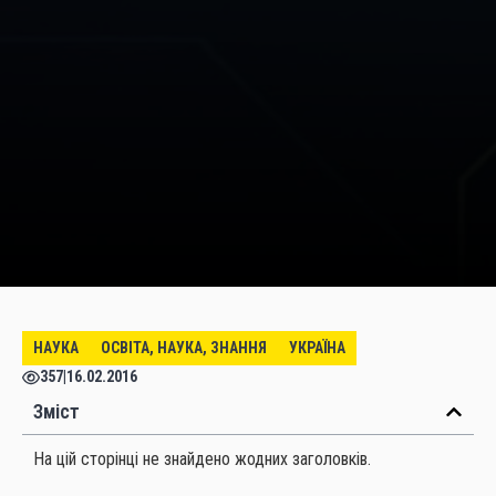
НАУКА
ОСВІТА, НАУКА, ЗНАННЯ
УКРАЇНА
357
|
16.02.2016
Зміст
На цій сторінці не знайдено жодних заголовків.