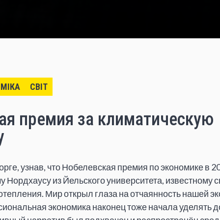
МІКА
СВІТ
ая премия за климатическую
у
рге, узнав, что Нобелевская премия по экономике в 2
 Нордхаусу из Йельского университета, известному 
отепления. Мир открыл глаза на отчаянность нашей э
сиональная экономика наконец тоже начала уделять 