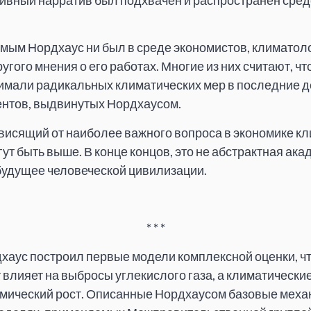
тивный нарратив был подхвачен и распространён сре
мым Нордхаус ни был в среде экономистов, климатоло
гого мнения о его работах. Многие из них считают, чт
имали радикальных климатических мер в последние д
ентов, выдвинутых Нордхаусом.
ависящий от наиболее важного вопроса в экономике кл
гут быть выше. В конце концов, это не абстрактная ак
 будущее человеческой цивилизации.
* * *
дхаус построил первые модели комплексной оценки, чт
 влияет на выбросы углекислого газа, а климатически
номический рост. Описанные Нордхаусом базовые мех