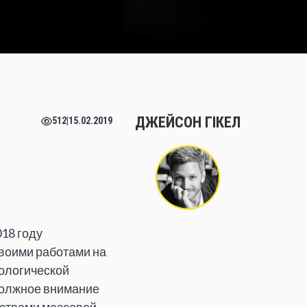
ДЖЕЙСОН ГІКЕЛ
512
|
15.02.2019
018 году
своими работами на
кологической
должное внимание