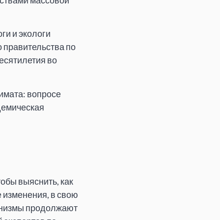
дствами массовой
ги и экологи
о правительства по
есятилетия во
имата: вопросе
адемическая
обы выяснить, как
е изменения, в свою
анизмы продолжают