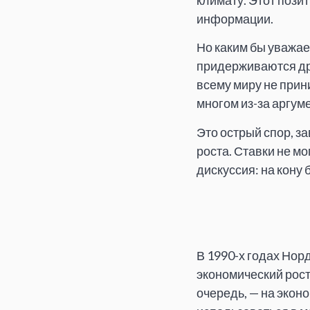
климату. Этот пози
информации.
Но каким бы уважае
придерживаются дру
всему миру не прин
многом из-за аргум
Это острый спор, з
роста. Ставки не мо
дискуссия: на кону
В 1990-х годах Нор
экономический рост
очередь, — на эко