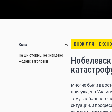
ДОВКІЛЛЯ
ЕКОНО
Зміст
На цій сторінці не знайдено
Нобелевск
жодних заголовків.
катастроф
Многие были в восто
присуждена Уильяму
тему глобального п
ситуации, и профес