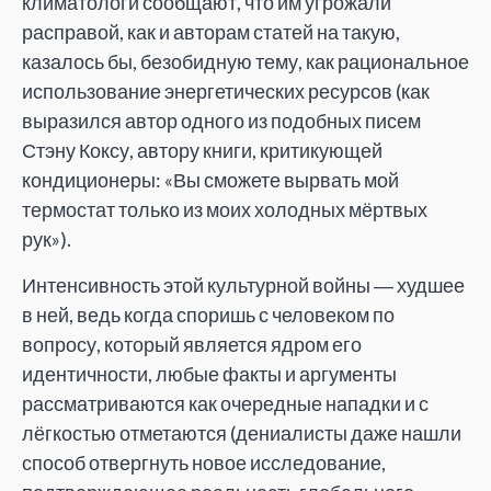
климатологи сообщают, что им угрожали
расправой, как и авторам статей на такую,
казалось бы, безобидную тему, как рациональное
использование энергетических ресурсов (как
выразился автор одного из подобных писем
Стэну Коксу, автору книги, критикующей
кондиционеры: «Вы сможете вырвать мой
термостат только из моих холодных мёртвых
рук»).
Интенсивность этой культурной войны ― худшее
в ней, ведь когда споришь с человеком по
вопросу, который является ядром его
идентичности, любые факты и аргументы
рассматриваются как очередные нападки и с
лёгкостью отметаются (дениалисты даже нашли
способ отвергнуть новое исследование,