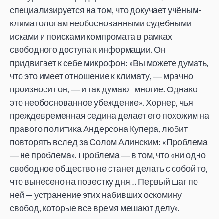
специализируется на том, что докучает учёным-
климатологам необоснованными судебными
исками и поисками компромата в рамках
свободного доступа к информации. Он
придвигает к себе микрофон: «Вы можете думать,
что это имеет отношение к климату, ― мрачно
произносит он, ― и так думают многие. Однако
это необоснованное убеждение». Хорнер, чья
преждевременная седина делает его похожим на
правого политика Андерсона Купера, любит
повторять вслед за Солом Алинским: «Проблема
― не проблема». Проблема ― в том, что «ни одно
свободное общество не станет делать с собой то,
что вынесено на повестку дня… Первый шаг по
ней — устранение этих набивших оскомину
свобод, которые все время мешают делу».