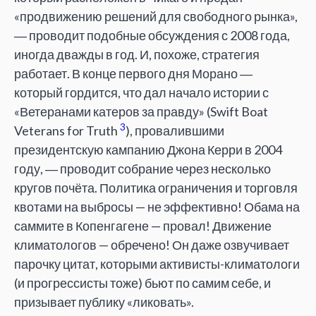
«продвижению решений для свободного рынка»,
― проводит подобные обсуждения с 2008 года,
иногда дважды в год. И, похоже, стратегия
работает. В конце первого дня Морано ―
который гордится, что дал начало истории с
«Ветеранами катеров за правду» (Swift Boat
3
Veterans for Truth
), провалившими
президентскую кампанию Джона Керри в 2004
году, ― проводит собрание через несколько
кругов почёта. Политика ограничения и торговля
квотами на выбросы — не эффективно! Обама на
саммите в Копенгагене — провал! Движение
климатологов — обречено! Он даже озвучивает
парочку цитат, которыми активисты-климатологи
(и прогрессисты тоже) бьют по самим себе, и
призывает публику «ликовать».