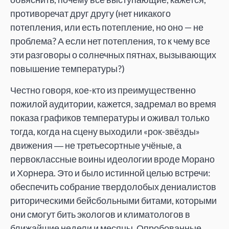
противоречат друг другу (нет никакого
потепления, или есть потепление, но оно — не
проблема? А если нет потепления, то к чему все
эти разговоры о солнечных пятнах, вызывающих
повышение температуры?)
Честно говоря, кое-кто из преимущественно
пожилой аудитории, кажется, задремал во время
показа графиков температуры и оживал только
тогда, когда на сцену выходили «рок-звёзды»
движения ― не третьесортные учёные, а
первоклассные воины идеологии вроде Морано
и Хорнера. Это и было истинной целью встречи:
обеспечить собрание твердолобых дениалистов
риторическими бейсбольными битами, которыми
они смогут бить экологов и климатологов в
ближайшие недели и месяцы. Опробованные