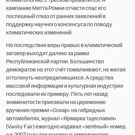
кампанию Митта Ромни отчасти спас его
поспешный отказ от ранних заявлений в
поддержку научного консенсуса по поводу
климатических изменений.
Но последствия веры правых в климатический
заговор выходят далеко за рамки
Республиканской партии. Большинство
демократов на этот счёт помалкивают, не желая
оттолкнуть неопределившихся. А средства
массовой информации и культурная индустрия
последовали их примеру. Пять лет назад
знаменитости приезжали на церемонию
вручения премии «Оскар» на гибридных
автомобилях, журнал «Ярмарка тщеславия»
(Vanity Fair) ежегодно издавал «зелёный» номер,
а в 2007 году три основных американских