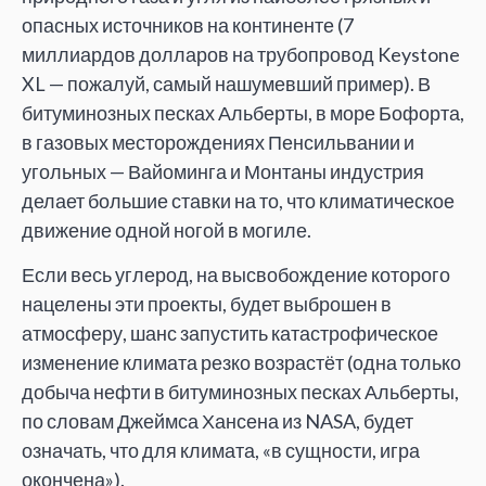
опасных источников на континенте (7
миллиардов долларов на трубопровод Keystone
XL — пожалуй, самый нашумевший пример). В
битуминозных песках Альберты, в море Бофорта,
в газовых месторождениях Пенсильвании и
угольных — Вайоминга и Монтаны индустрия
делает большие ставки на то, что климатическое
движение одной ногой в могиле.
Если весь углерод, на высвобождение которого
нацелены эти проекты, будет выброшен в
атмосферу, шанс запустить катастрофическое
изменение климата резко возрастёт (одна только
добыча нефти в битуминозных песках Альберты,
по словам Джеймса Хансена из NASA, будет
означать, что для климата, «в сущности, игра
окончена»).