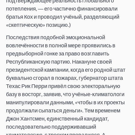
подтверждающее реальность глобального
потепления, ― его частично финансировали
братья Кох и проводил учёный, разделяющий
«скептическую» позицию.)
Последствия подобной эмоциональной
вовлечённости в полной мере проявились в
предвыборной гонке за право возглавить
Республиканскую партию. Накануне своей
президентской кампании, когда его родной штат
буквально сгорал в пожарах, губернатор штата
Техас Рик Перри привёл свою электоральную
базу в восторг, заявив, что учёные-климатологи
манипулировали данными, «чтобы в их проекты
продолжали сыпаться деньги». Тем временем
Джон Хантсмен, единственный кандидат,
последовательно поддерживавший
климатологию, с треском провалился. А