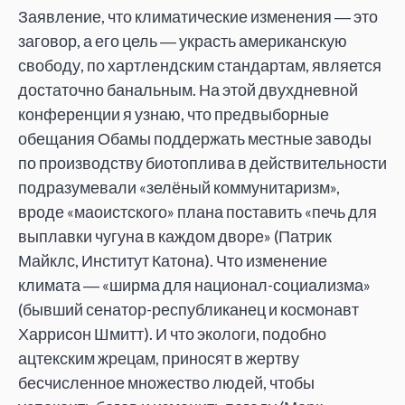
Заявление, что климатические изменения ― это
заговор, а его цель ― украсть американскую
свободу, по хартлендским стандартам, является
достаточно банальным. На этой двухдневной
конференции я узнаю, что предвыборные
обещания Обамы поддержать местные заводы
по производству биотоплива в действительности
подразумевали «зелёный коммунитаризм»,
вроде «маоистского» плана поставить «печь для
выплавки чугуна в каждом дворе» (Патрик
Майклс, Институт Катона). Что изменение
климата ― «ширма для национал-социализма»
(бывший сенатор-республиканец и космонавт
Харрисон Шмитт). И что экологи, подобно
ацтекским жрецам, приносят в жертву
бесчисленное множество людей, чтобы