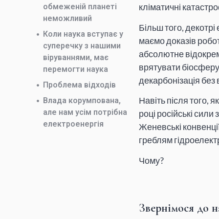
кліматичні катастро
обмеженій планеті
неможливий
Більш того, декотрі
Коли наука вступає у
маємо доказів робот
суперечку з нашими
абсолютне відокрем
віруваннями, має
врятувати біосферу
перемогти наука
декарбонізація без
Проблема відходів
Навіть після того, я
Влада корумпована,
але нам усім потрібна
році російські сили
електроенергія
Женевські конвенці
греблям гідроелект
Чому?
Звернімося до н