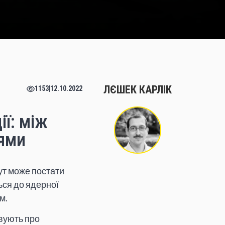
ЛЄШЕК КАРЛІК
1153
|
12.10.2022
ії: між
нями
ут може постати
ься до ядерної
ом.
вують про