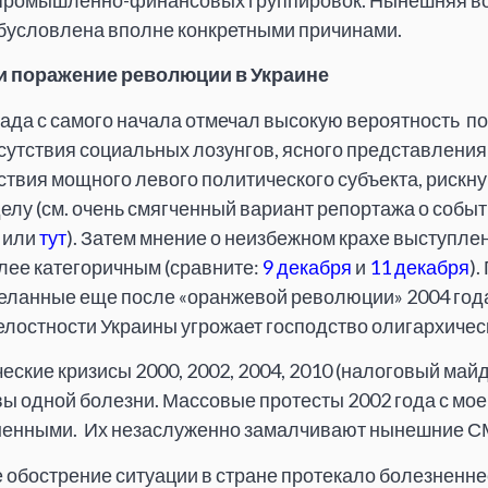
промышленно-финансовых группировок. Нынешняя во
обусловлена вполне конкретными причинами.
к и поражение революции в Украине
ада с самого начала отмечал высокую вероятность п
сутствия социальных лозунгов, ясного представления 
тствия мощного левого политического субъекта, рискн
делу (см. очень смягченный вариант репортажа о событ
или
тут
). Затем мнение о неизбежном крахе выступле
лее категоричным (сравните:
9 декабря
и
11 декабря
)
еланные еще после «оранжевой революции» 2004 года
лостности Украины угрожает господство олигархическ
ские кризисы 2000, 2002, 2004, 2010 (налоговый май
ы одной болезни. Массовые протесты 2002 года с мое
ненными. Их незаслуженно замалчивают нынешние 
 обострение ситуации в стране протекало болезненн