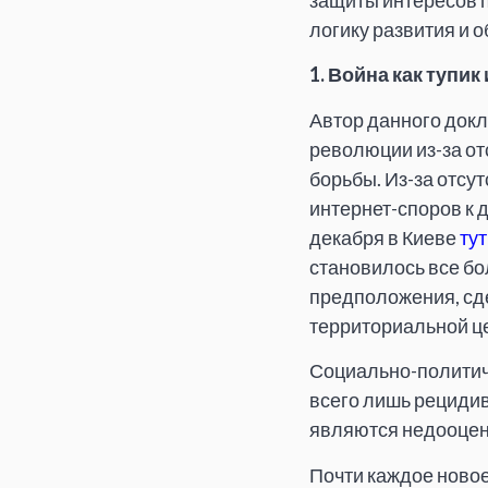
защиты интересов 
логику развития и 
1. Война как тупи
Автор данного докл
революции из-за от
борьбы. Из-за отсу
интернет-споров к 
декабря в Киеве
тут
становилось все бо
предположения, сд
территориальной це
Социально-политиче
всего лишь рецидив
являются недооце
Почти каждое новое