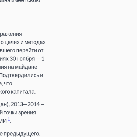
йна имеет свою
оражения
о целях и методах
увшего перейти от
иях 30 ноября — 1
ния на майдане
. Подтвердились и
, что
ого капитала.
дан), 2013—2014 —
й точки зрения
1
СМИ
.
ее предыдущего.