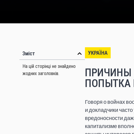
УКРАЇНА
Зміст
На цій сторінці не знайдено
ПРИЧИНЫ 
жодних заголовків.
ПОПЫТКА 
Говоря о войнах во
и докладчики часто
вредоносности даже
капитализме вполн