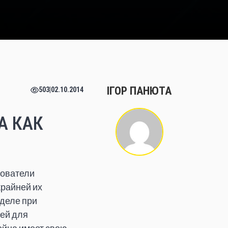
ІГОР ПАНЮТА
503
|
02.10.2014
А КАК
дователи
крайней их
деле при
ей для