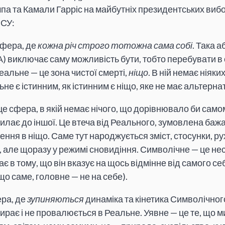
па та Камали Гарріс на майбутніх президентських вибо
РСУ:
сфера, де
кожна річ строго тотожна сама собі
. Така 
А) виключає саму можливість бути, тобто перебувати в
еальне — це зона чистої смерті,
ніщо
. В ній немає ніяких
не є істинним, як істинним є ніщо, яке не має альтерна
е сфера, в якій немає нічого, що дорівнювало би самом
силає до іншої. Це втеча від Реального, зумовлена ба
ення в ніщо. Саме тут народжується зміст, стосунки, рух
 але щоразу у режимі сновидіння. Символічне — це не
 в тому, що він вказує на щось відмінне від самого себе
о саме, головне — не на себе).
ера, де
зупиняються
динаміка та кінетика Символічног
мирає і не провалюється в Реальне. Уявне — це те, що 