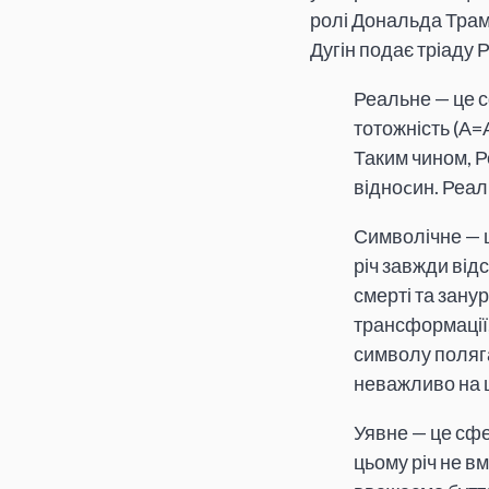
ролі Дональда Трам
Дугін подає тріаду 
Реальне — це 
тотожність (А=
Таким чином, Р
відноcин. Реаль
Символічне — ц
річ завжди від
смерті та занур
трансформації,
символу полягає
неважливо на щ
Уявне — це сф
цьому річ не в