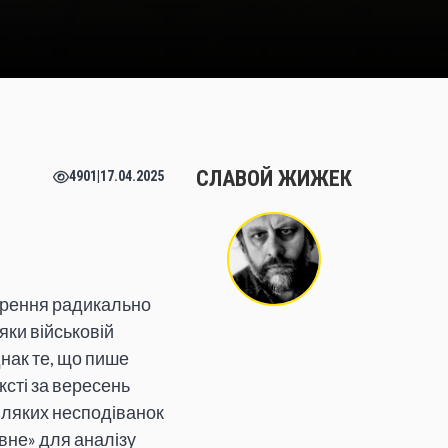
СЛАВОЙ ЖИЖЕК
4901
|
17.04.2025
орення радикально
яки військовій
нак те, що пише
ксті за вересень
сіляких несподіванок
явне» для аналізу