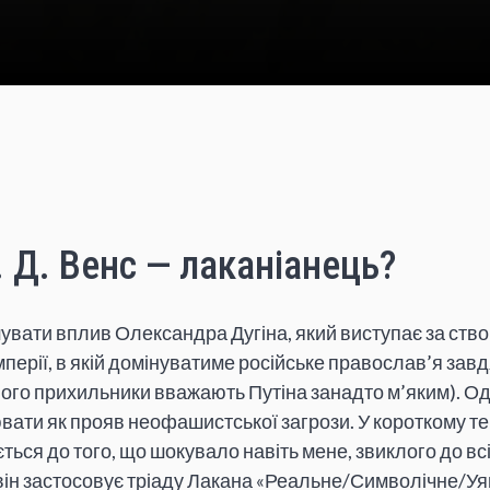
 Д. Венс — лаканіанець?
увати вплив Олександра Дугіна, який виступає за ств
імперії, в якій домінуватиме російське православ’я завд
його прихильники вважають Путіна занадто м’яким). Од
ювати як прояв неофашистської загрози. У короткому те
ється до того, що шокувало навіть мене, звиклого до в
і: він застосовує тріаду Лакана «Реальне/Символічне/У