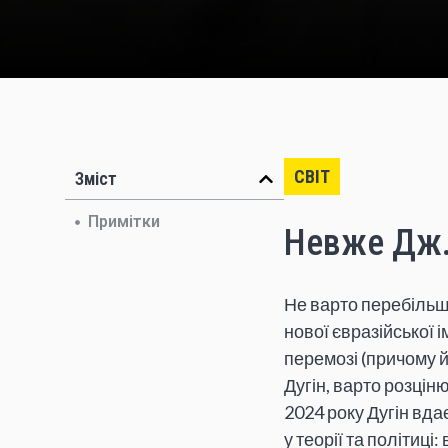
СВІТ
Зміст
Примітки
Невже Дж.
Не варто перебільш
нової євразійської 
перемозі (причому 
Дугін, варто розцін
2024 року Дугін вда
у теорії та політиц