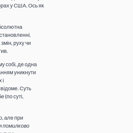
рах у США. Ось як
абсолютна
 становленні.
 змін, руху чи
тив.
у собі, де одна
жанням уникнути
 і
свідоме. Суть
 (по суті,
о, але при
ми
помилково