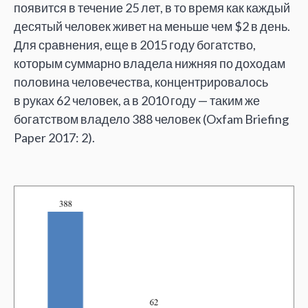
появится в
течение 25
лет, в
то
время как каждый
десятый человек живет на
меньше чем $2
в день.
Для сравнения, еще в
2015 году богатство,
которым суммарно владела нижняя по
доходам
половина человечества, концентрировалось
в
руках 62
человек, а
в
2010 году
—
таким
же
богатством владело 388 человек (Oxfam Briefing
Paper 2017: 2).