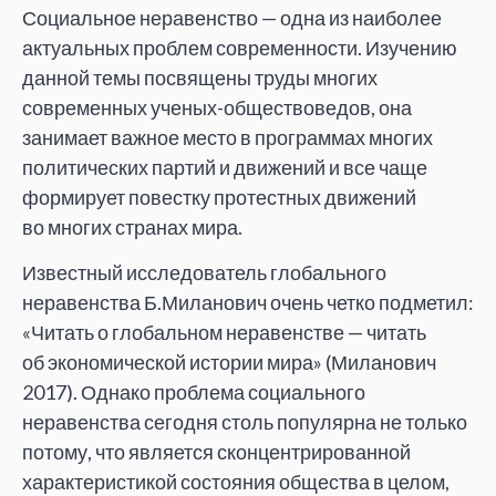
Социальное неравенство
—
одна из
наиболее
актуальных проблем современности. Изучению
данной темы посвящены труды многих
современных ученых-обществоведов, она
занимает важное место в
программах многих
политических партий и
движений и
все чаще
формирует повестку протестных движений
во
многих странах мира.
Известный исследователь глобального
неравенства Б.Миланович очень четко подметил:
«
Читать о
глобальном неравенстве
—
читать
об
экономической истории мира
»
(Миланович
2017). Однако проблема социального
неравенства сегодня столь популярна не
только
потому, что является сконцентрированной
характеристикой состояния общества в
целом,