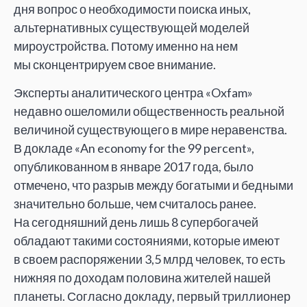
дня вопрос о
необходимости поиска иных,
альтернативных существующей моделей
мироустройства. Потому именно на
нем
мы
сконцентрируем свое внимание.
Эксперты аналитического центра
«
Oxfam
»
недавно ошеломили общественность реальной
величиной существующего в
мире неравенства.
В
докладе
«
An
economy for the 99
percent
»
,
опубликованном в
январе 2017
года, было
отмечено, что разрыв между богатыми и
бедными
значительно больше, чем считалось ранее.
На
сегодняшний день лишь 8
супербогачей
обладают такими состояниями, которые имеют
в
своем распоряжении 3,5 млрд человек, то
есть
нижняя по
доходам половина жителей нашей
планеты. Согласно докладу, первый триллионер