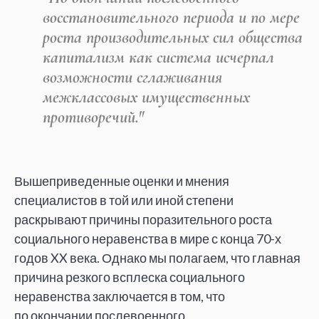
восстановительного периода и
по
мере
роста производительных сил общества
капитализм как система исчерпал
возможности сглаживания
межклассовых имущественных
противоречий."
Вышеприведенные оценки и
мнения
специалистов в
той или иной степени
раскрывают причины поразительного роста
социального неравенства в
мире с
конца 70-х
годов XX
века. Однако мы
полагаем, что главная
причина резкого всплеска социального
неравенства заключается в
том, что
по
окончании послевоенного