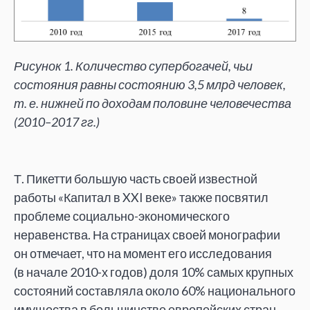
Рисунок 1. Количество супербогачей, чьи
состояния равны состоянию 3,5 млрд человек,
т. е. нижней по доходам половине человечества
(2010–2017 гг.)
Т.
Пикетти большую часть своей известной
работы
«
Капитал в
XXI
веке
»
также посвятил
проблеме социально-экономического
неравенства. На
страницах своей монографии
он
отмечает, что на
момент его исследования
(в
начале 2010-х годов) доля
10% самых крупных
состояний составляла около
60% национального
имущества в
большинстве европейских стран,