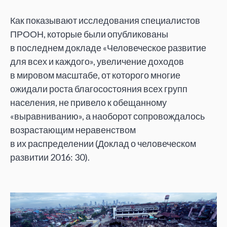
Как показывают исследования специалистов
ПРООН, которые были опубликованы
в
последнем докладе
«
Человеческое развитие
для всех и
каждого
»
, увеличение доходов
в
мировом масштабе, от
которого многие
ожидали роста благосостояния всех групп
населения, не
привело к
обещанному
«
выравниванию
»
, а
наоборот сопровождалось
возрастающим неравенством
в
их
распределении (Доклад о
человеческом
развитии 2016: 30).