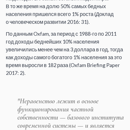
В
то
же время на
долю
50% самых бедных
населения пришелся всего
1% роста (Доклад
о
человеческом развитии 2016: 31).
По
данным Oxfam, за
период с
1988-го по
2011
год доходы беднейших
10% населения
увеличились менее чем на
3
доллара в
год, тогда
как доходы самого богатого
1% населения за
это
время выросли в
182 раза (Oxfam Briefing Paper
2017: 2).
"Неравенство лежит в
основе
функционирования частной
собственности
—
базового института
современной системы
—
и
является