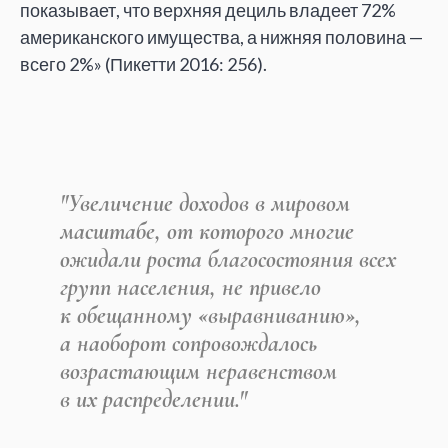
показывает, что верхняя дециль владеет
72%
американского имущества, а
нижняя половина
—
всего 2%
»
(Пикетти 2016: 256).
"Увеличение доходов в
мировом
масштабе, от
которого многие
ожидали роста благосостояния всех
групп населения, не
привело
к
обещанному
«
выравниванию
»
,
а
наоборот сопровождалось
возрастающим неравенством
в
их
распределении."