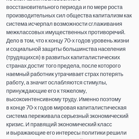
восстановительного периода и
по
мере роста
производительных сил общества капитализм как
система исчерпал возможности сглаживания
межклассовых имущественных противоречий.
Дело в
том, что к
концу 70-х годов уровень жизни
и
социальной защиты большинства населения
(трудящихся) в
развитых капиталистических
странах достиг того предела, после которого
наемный работник утрачивает страх потерять
работу, а
значит ослабляются стимулы,
принуждающие его к
тяжелому,
высокоинтенсивному труду. Именно поэтому
в
конце 70-х годов мировая капиталистическая
система переживала серьезный экономический
кризис. И
правящий экономический класс
и
выражающие его интересы политики решили