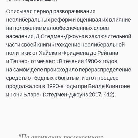
Описывая период разворачивания
неолиберальных реформ и
оценивая их
влияние
на
положение малообеспеченных слоев
населения, Д.Стедмен-Джоунз в
заключительной
части своей книги
«
Рождение неолиберальной
политики: от
Хайека и
Фридмена до
Рейгана
и
Тетчер
»
отмечает:
«
В
течении 1980-х годов
на
самом деле происходило перераспределение
средств от
бедных к
богатым, и
этот процесс
продолжался в
1990-е годы при Билле Клинтоне
и
Тони Блэре
»
(Стедмен-Джоунз 2017: 412).
"По
окончании послевоенного