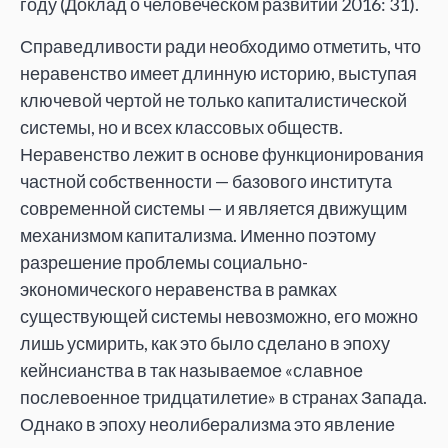
году (Доклад о
человеческом развитии 2016: 31).
Справедливости ради необходимо отметить, что
неравенство имеет длинную историю, выступая
ключевой чертой не
только капиталистической
системы, но
и
всех классовых обществ.
Неравенство лежит в
основе функционирования
частной собственности
—
базового института
современной системы
—
и
является движущим
механизмом капитализма. Именно поэтому
разрешение проблемы социально-
экономического неравенства в
рамках
существующей системы невозможно, его можно
лишь усмирить, как это было сделано в
эпоху
кейнсианства в
так называемое
«
славное
послевоенное тридцатилетие
»
в
странах Запада.
Однако в
эпоху неолиберализма это явление