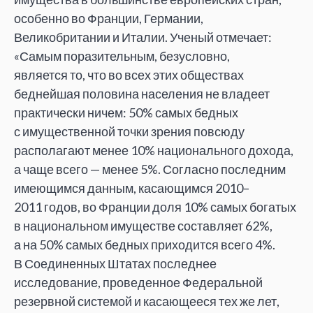
особенно во
Франции, Германии,
Великобритании и
Италии. Ученый отмечает:
«
Самым поразительным, безусловно,
является
то, что во
всех этих обществах
беднейшая половина населения не
владеет
практически ничем: 50% самых бедных
с
имущественной точки зрения повсюду
располагают менее
10% национального дохода,
а
чаще всего
—
менее 5%. Согласно последним
имеющимся данным, касающимся 2010
–
2011
годов, во
Франции доля
10% самых богатых
в
национальном имуществе составляет
62%,
а
на
50% самых бедных приходится всего 4%.
В
Соединенных Штатах последнее
исследование, проведенное Федеральной
резервной системой и
касающееся тех
же лет,