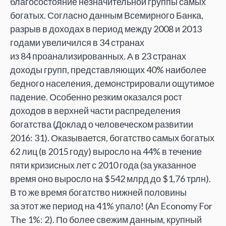
благосостояние незначительной группы самых
богатых. Согласно данным Всемирного Банка,
разрыв в
доходах в
период между 2008 и
2013
годами увеличился в
34
странах
из
84
проанализированных. А
в
23
странах
доходы групп, представляющих
40% наиболее
бедного населения, демонстрировали ощутимое
падение. Особенно резким оказался рост
доходов в
верхней части распределения
богатства (Доклад о
человеческом развитии
2016: 31). Оказывается, богатство самых богатых
62
лиц (в
2015
году) выросло на
44% в
течение
пяти кризисных лет с
2010 года (за
указанное
время оно выросло на
$542 млрд до
$1,76
трлн).
В
то
же время богатство нижней половины
за
этот
же период на
41% упало! (An Economy For
The 1%: 2). По
более свежим данным, крупный