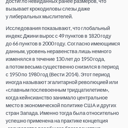
достигло невиданных ранее размеров, что
вызывает крокодиловы слезы даже
у
либеральных мыслителей.
Исследования показывают, что глобальный
индекс Джини вырос с
49
пунктов в
1820 году
до
66
пунктов в
2000
году. Согласно имеющимся
данным, уровень неравенства лишь немного
изменялся в
течение 130 лет до
1950
года,
а
потом весьма существенно снизился в
период
с
1950 по
1980 год (Вести 2014). Этот период
иногда называют эгалитарной революцией или
«
славным послевоенным тридцатилетием
»
,
когда кейнсианство занимало центральное
место в
экономической политике США и
других
стран Запада. Именно тогда была относительно
успешно применена на
практике концепция