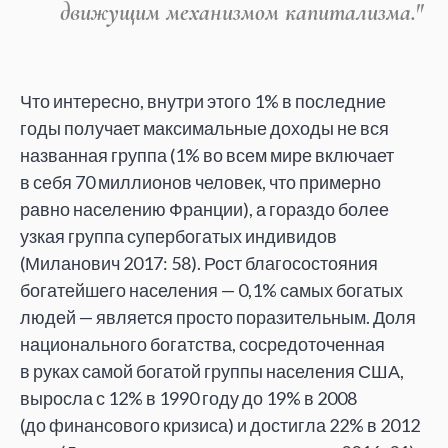
движущим механизмом капитализма."
Что интересно, внутри этого
1% в
последние
годы получает максимальные доходы не
вся
названная группа (1%
во
всем мире включает
в
себя 70
миллионов человек, что примерно
равно населению Франции), а
гораздо более
узкая группа супербогатых индивидов
(Миланович 2017: 58). Рост благосостояния
богатейшего населения
—
0,1% самых богатых
людей
—
является просто поразительным. Доля
национального богатства, сосредоточенная
в
руках самой богатой группы населения США,
выросла с
12% в
1990 году до
19% в
2008
(до
финансового кризиса) и
достигла
22% в
2012