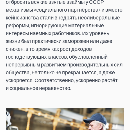
отбросить всякие взятые взаймы у
СССР
механизмы
«
социального партнёрства
»
и
вместо
кейнсианства стали внедрять неолиберальные
реформы, игнорирующие материальные
интересы наемных работников. Их
уровень
жизни был практически заморожен или даже
снижен, в
то
время как рост доходов
господствующих классов, обусловленный
непрерывным развитием производительных сил
общества, не
только не
прекращается, а
даже
ускоряется. Соответственно, ускоренно растёт
и
социальное неравенство.