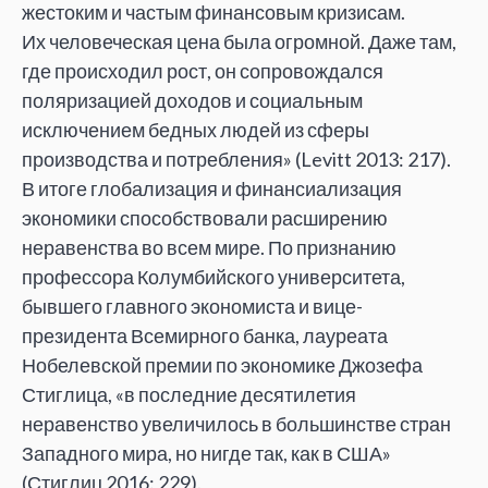
жестоким и
частым финансовым кризисам.
Их
человеческая цена была огромной. Даже там,
где происходил рост, он
сопровождался
поляризацией доходов и
социальным
исключением бедных людей из
сферы
производства и
потребления
»
(Levitt 2013: 217).
В
итоге глобализация и
финансиализация
экономики способствовали расширению
неравенства во
всем мире. По
признанию
профессора Колумбийского университета,
бывшего главного экономиста и
вице-
президента Всемирного банка, лауреата
Нобелевской премии по
экономике Джозефа
Стиглица,
«
в
последние десятилетия
неравенство увеличилось в
большинстве стран
Западного мира, но
нигде так, как в
США
»
(Стиглиц 2016: 229).