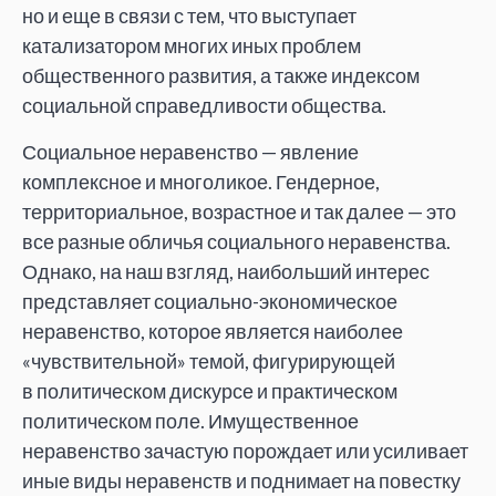
но
и
еще в
связи с
тем, что выступает
катализатором многих иных проблем
общественного развития, а
также индексом
социальной справедливости общества.
Социальное неравенство
—
явление
комплексное и
многоликое. Гендерное,
территориальное, возрастное и
так далее
—
это
все разные обличья социального неравенства.
Однако, на
наш взгляд, наибольший интерес
представляет социально-экономическое
неравенство, которое является наиболее
«
чувствительной
»
темой, фигурирующей
в
политическом дискурсе и
практическом
политическом поле. Имущественное
неравенство зачастую порождает или усиливает
иные виды неравенств и
поднимает на
повестку