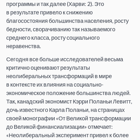
программы и
так далее (Харви: 2). Это
в
результате привело к
снижению
благосостояния большинства населения, росту
бедности, сворачиванию так называемого
среднего класса, росту социального
неравенства.
Сегодня все больше исследователей весьма
критично оценивают результаты
неолиберальных трансформаций в
мире
в
контексте их
влияния на
социально-
экономическое положение большинства людей.
Так, канадский экономист Кэрри Поланьи Левитт,
дочь известного Карла Поланьи, на
страницах
своей монографии
«
От
Великой трансформации
до
Великой финансиализации
»
отмечает:
«
Неолиберальный эксперимент привел к
более