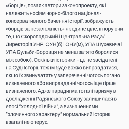
«борців», позаяк автори законопроекту, як і
належить носіям чорно-білого націонал-
консервативного бачення історії, зображують
«борців за незалежність» як єдине ціле, ігноруючи
те, що Скоропадський і Центральна Рада/
Директорія УНР, ОУН(б) і ОНУ(м), УПА Шухевича і
УПА Бульби-Боровця не менш затято боролися
між собою). Оскільки історики – це не засідателі
на Суді Історії, тож їм буде важко виправдатися,
якщо їх звинуватять у запереченні чогось погано
визначеного або виправданні чогось іще гірше
визначеного. Адже парадигма тоталітаризму в
дослідженні Радянського Союзу залишилася в
епосі “холодної війни”, а визначеннями
“злочинного характеру” нормальний історик
взагалі не оперує.