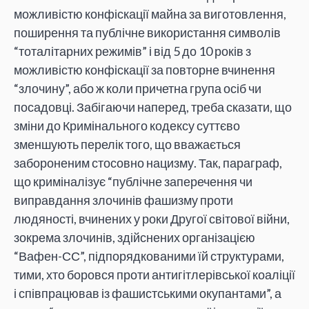
можливістю конфіскації майна за виготовлення,
поширення та публічне використання символів
“тоталітарних режимів” і від 5 до 10 років з
можливістю конфіскації за повторне вчинення
“злочину”, або ж коли причетна група осіб чи
посадовці. Забігаючи наперед, треба сказати, що
зміни до Кримінального кодексу суттєво
зменшують перелік того, що вважається
забороненим стосовно нацизму. Так, параграф,
що криміналізує “публічне заперечення чи
виправдання злочинів фашизму проти
людяності, вчинених у роки Другої світової війни,
зокрема злочинів, здійснених організацією
“Вафен-СС”, підпорядкованими їй структурами,
тими, хто боровся проти антигітлерівської коаліції
і співпрацював із фашистськими окупантами”, а