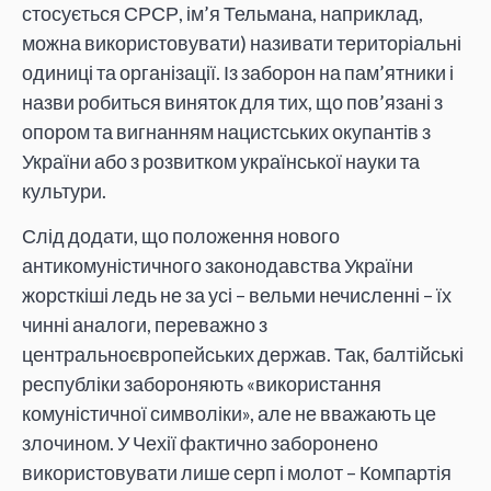
стосується СРСР, ім’я Тельмана, наприклад,
можна використовувати) називати територіальні
одиниці та організації. Із заборон на пам’ятники і
назви робиться виняток для тих, що пов’язані з
опором та вигнанням нацистських окупантів з
України або з розвитком української науки та
культури.
Слід додати, що положення нового
антикомуністичного законодавства України
жорсткіші ледь не за усі – вельми нечисленні – їх
чинні аналоги, переважно з
центральноєвропейських держав. Так, балтійські
республіки забороняють «використання
комуністичної символіки», але не вважають це
злочином. У Чехії фактично заборонено
використовувати лише серп і молот – Компартія