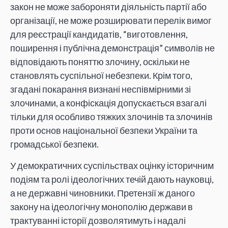
закон не може забороняти діяльність партії або
організації, не може розширювати перелік вимог
для реєстрації кандидатів, “виготовлення,
поширення і публічна демонстрація” символів не
відповідають поняттю злочину, оскільки не
становлять суспільної небезпеки. Крім того,
згадані покарання визнані неспівмірними зі
злочинами, а конфіскація допускається взагалі
тільки для особливо тяжких злочинів та злочинів
проти основ національної безпеки України та
громадської безпеки.
У демократичних суспільствах оцінку історичним
подіям та ролі ідеологічних течій дають науковці,
а не державні чиновники. Претензії ж даного
закону на ідеологічну монополію держави в
трактуванні історії дозволятимуть і надалі