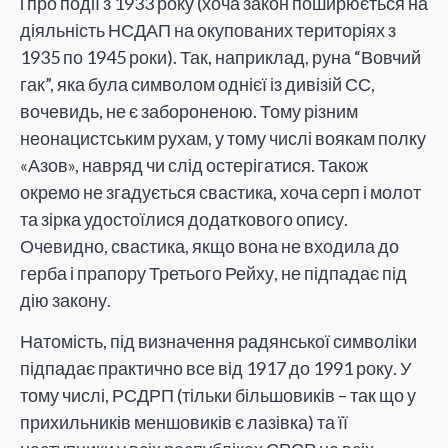
і про події з 1933 року (хоча закон поширюється на
діяльність НСДАП на окупованих територіях з
1935 по 1945 роки). Так, наприклад, руна “Вовчий
гак”, яка була символом однієї із дивізій СС,
вочевидь, не є забороненою. Тому різним
неонацистським рухам, у тому числі воякам полку
«Азов», навряд чи слід остерігатися. Також
окремо не згадується свастика, хоча серп і молот
та зірка удостоїлися додаткового опису.
Очевидно, свастика, якщо вона не входила до
герба і прапору Третього Рейху, не підпадає під
дію закону.
Натомість, під визначення радянської символіки
підпадає практично все від 1917 до 1991 року. У
тому числі, РСДРП (тільки більшовиків – так що у
прихильників меншовиків є лазівка) та її