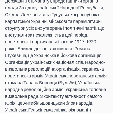
Держави (Гетьманату), представники органів
влади Західноукраїнської Народної Республіки,
Східно-Лемківської та Гуцульської республік і
Карпатської України, військові та парамілітарні
структури усіх цих утворень і політичні партії, що
виступали за незалежність в цей період,
повстанські і партизанські загони 1917-1930
років. Ближче до часів активності Романа
Шухевича, це Українська військова організація,
Організація українських націоналістів, Народно-
визвольна революційна організація, Українська
повстанська армія, Українська повстанська армія
отамана Тараса Боровця (Бульби), Українська
народна революційна армія, Українська Головна
визвольна рада. З контексту активності самого
Юрія, це Антибільшовицький блок народів,
Українська Гельсінська спілка, різноманітні