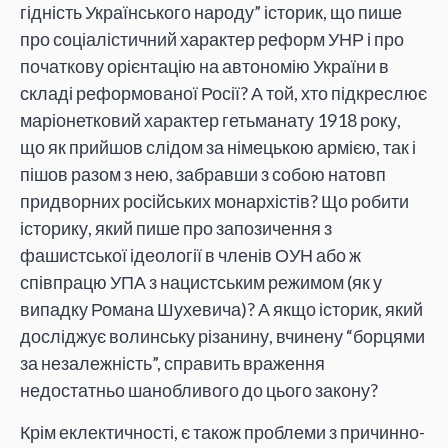
гідність Українського народу” історик, що пише
про соціалістичний характер реформ УНР і про
початкову орієнтацію на автономію України в
складі реформованої Росії? А той, хто підкреслює
маріонетковий характер гетьманату 1918 року,
що як прийшов слідом за німецькою армією, так і
пішов разом з нею, забравши з собою натовп
придворних російських монархістів? Що робити
історику, який пише про запозичення з
фашистської ідеології в членів ОУН або ж
співпрацю УПА з нацистським режимом (як у
випадку Романа Шухевича)? А якщо історик, який
досліджує волинську різанину, вчинену “борцями
за незалежність”, справить враження
недостатньо шанобливого до цього закону?
Крім еклектичності, є також проблеми з причинно-