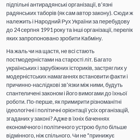
підпільні антирадянські організації, в’язні
радянських таборів (як сам автор закону). Сюди ж
належить і Народний Рух України за перебудову
до 24 серпня 1991 року та інші організації, перелік
яких запропоновано зробити Кабміну.
На жаль чи на щастя, не всі стають
постмодерністами на старості літ. Багато
українських і зарубіжних істориків, застряглих у
модерністських намаганнях встановити факти і
причинно-наслідкові зв’язки між ними, будуть
спантеличені законом і його вимогами до їхньої
роботи. По-перше, як примирити різноманітні
ідеологічні і політичні орієнтації усіх організацій,
згаданих у законі? Адже в їхніх баченнях
економічного і політичного устрою було більше
відмінного, ніж спільного. Чи не “принижує