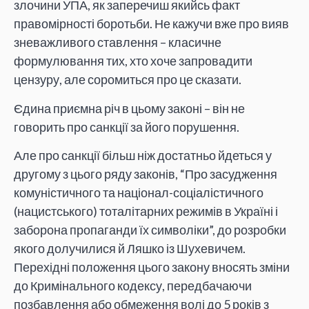
злочини УПА, як заперечиш якийсь факт
правомірності боротьби. Не кажучи вже про вияв
зневажливого ставлення – класичне
формулювання тих, хто хоче запровадити
цензуру, але соромиться про це сказати.
Єдина приємна річ в цьому законі – він не
говорить про санкції за його порушення.
Але про санкції більш ніж достатньо йдеться у
другому з цього ряду законів, “Про засудження
комуністичного та націонал-соціалістичного
(нацистського) тоталітарних режимів в Україні і
заборона пропаганди їх символіки”, до розробки
якого долучилися й Ляшко із Шухевичем.
Перехідні положення цього закону вносять зміни
до Кримінального кодексу, передбачаючи
позбавлення або обмеження волі до 5 років з