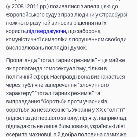
(у 2008 і 2011 рр.) позивалися з апеляцією до
Європейського суду з прав людини у Страсбурзі –
і кожного разу той виносив рішення на їх
користь,
підтверджуючи
, що заборона
комуністичної символіки є порушенням свободи
висловлювань поглядів і думок.
Пропаганда “тоталітарних режимів” – це майже
як пропаганда гомосексуалізму, тільки в
політичній сфері. Насправді вона визначається
через публічне заперечення “злочинного
характеру” “тоталітарних режимів” та
виправдання “боротьби проти учасників
боротьби за незалежність України у ХХ столітті”
(відсилка до першого закону, під яку, наприклад,
підпадають не лише більшовики, українські ліві
есери та махновці, а й добра половина самих же