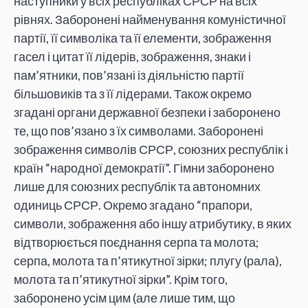
наступники у всіх республіках СРСР на всіх
рівнях. Заборонені найменування комуністичної
партії, її символіка та її елементи, зображення
гасел і цитат її лідерів, зображення, знаки і
пам’ятники, пов’язані із діяльністю партії
більшовиків та з її лідерами. Також окремо
згадані органи державної безпеки і заборонено
те, що пов’язано з їх символами. Заборонені
зображення символів СРСР, союзних республік і
країн “народної демократії”. Гімни заборонено
лише для союзних республік та автономних
одиниць СРСР. Окремо згадано “прапори,
символи, зображення або іншу атрибутику, в яких
відтворюється поєднання серпа та молота;
серпа, молота та п’ятикутної зірки; плугу (рала),
молота та п’ятикутної зірки”. Крім того,
заборонено усім цим (але лише тим, що