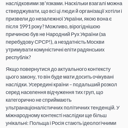
наслідковими зв’язками. Наскільки взагалі можна
стверджувати, що всі ці люди й організації хотіли і
призвели до незалежної України, якою вона є
після 1991 року? Можливо, вірогіднішою
причиною був не Народний Рух України (за
перебудову СРСР!), а нездатність Москви
утримувати комуністичні еліти радянських
республік?
Якщо повернутися до актуального контексту
цього закону, то він буде мати досить очікувані
наслідки. Усередині країни – подальший розкол
серед населення відчуження тих груп, що
категорично не сприймають
ультранаціоналістичних політичних тенденцій. У
міжнародному контексті наслідки ще більш
унікальні: Польща і Росія стають ідеологічними