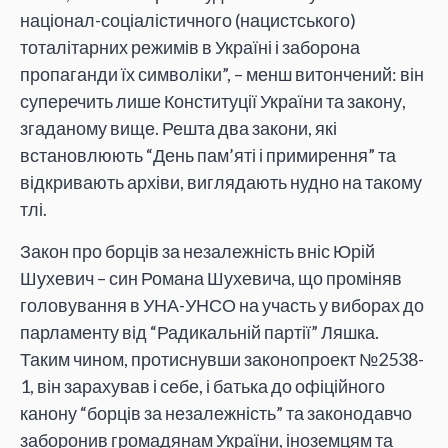
націонал-соціалістичного (нацистського)
тоталітарних режимів в Україні і заборона
пропаганди їх символіки”, – менш витончений: він
суперечить лише Конституції України та закону,
згаданому вище. Решта два закони, які
встановлюють “День пам’яті і примирення” та
відкривають архіви, виглядають нудно на такому
тлі.
Закон про борців за незалежність вніс Юрій
Шухевич – син Романа Шухевича, що проміняв
головування в УНА-УНСО на участь у виборах до
парламенту від “Радикальній партії” Ляшка.
Таким чином, протиснувши законопроект №2538-
1, він зарахував і себе, і батька до офіційного
канону “борців за незалежність” та законодавчо
заборонив громадянам України, іноземцям та