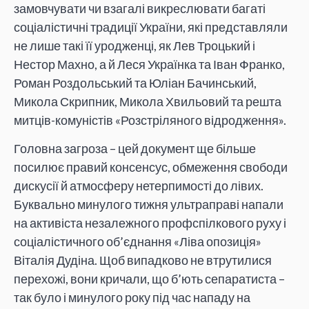
замовчувати чи взагалі викреслювати багаті
соціалістичні традиції України, які представляли
не лише такі її уродженці, як Лев Троцький і
Нестор Махно, а й Леся Українка та Іван Франко,
Роман Роздольський та Юліан Бачинський,
Микола Скрипник, Микола Хвильовий та решта
митців-комуністів «Розстріляного відродження».
Головна загроза – цей документ ще більше
посилює правий консенсус, обмеження свободи
дискусії й атмосферу нетерпимості до лівих.
Буквально минулого тижня ультраправі напали
на активіста незалежного профспілкового руху і
соціалістичного об’єднання «Ліва опозиція»
Віталія Дудіна. Щоб випадково не втрутилися
перехожі, вони кричали, що б’ють сепаратиста –
так було і минулого року під час нападу на