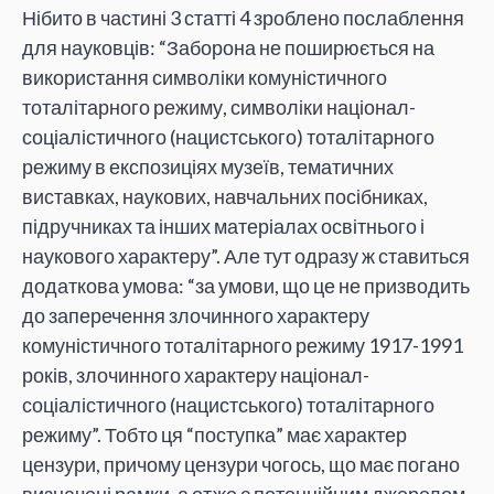
Нібито в частині 3 статті 4 зроблено послаблення
для науковців: “Заборона не поширюється на
використання символіки комуністичного
тоталітарного режиму, символіки націонал-
соціалістичного (нацистського) тоталітарного
режиму в експозиціях музеїв, тематичних
виставках, наукових, навчальних посібниках,
підручниках та інших матеріалах освітнього і
наукового характеру”. Але тут одразу ж ставиться
додаткова умова: “за умови, що це не призводить
до заперечення злочинного характеру
комуністичного тоталітарного режиму 1917-1991
років, злочинного характеру націонал-
соціалістичного (нацистського) тоталітарного
режиму”. Тобто ця “поступка” має характер
цензури, причому цензури чогось, що має погано