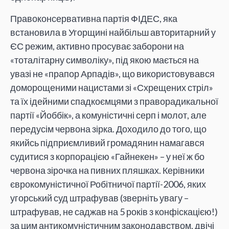
Правоконсервативна партія ФІДЕС, яка
встановила в Угорщині найбільш авторитарний у
ЄС режим, активно просуває заборони на
«тоталітарну символіку», під якою мається на
увазі не «прапор Арпадів», що використовувався
доморощеними нацистами зі «Схрещених стріл»
та їх ідейними спадкоємцями з праворадикальної
партії «Йоббік», а комуністичні серп і молот, але
передусім червона зірка. Доходило до того, що
якийсь підприємливий громадянин намагався
судитися з корпорацією «Гайнекен» – у неї ж бо
червона зірочка на пивних пляшках. Керівники
єврокомуністичної Робітничої партії-2006, яких
угорський суд штрафував (зверніть увагу –
штрафував, не саджав на 5 років з конфіскацією!)
за цим антикомуністичним законодавством, двічі