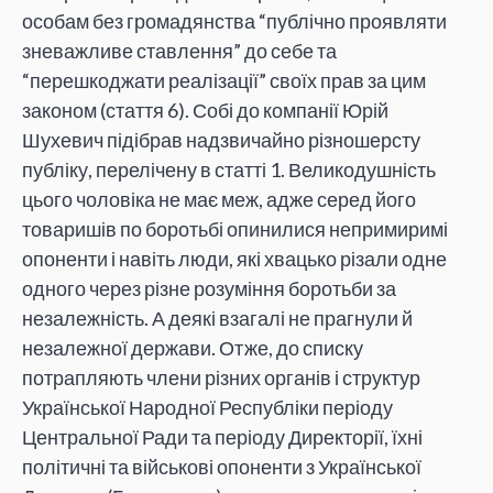
особам без громадянства “публічно проявляти
зневажливе ставлення” до себе та
“перешкоджати реалізації” своїх прав за цим
законом (стаття 6). Собі до компанії Юрій
Шухевич підібрав надзвичайно різношерсту
публіку, перелічену в статті 1. Великодушність
цього чоловіка не має меж, адже серед його
товаришів по боротьбі опинилися непримиримі
опоненти і навіть люди, які хвацько різали одне
одного через різне розуміння боротьби за
незалежність. А деякі взагалі не прагнули й
незалежної держави. Отже, до списку
потрапляють члени різних органів і структур
Української Народної Республіки періоду
Центральної Ради та періоду Директорії, їхні
політичні та військові опоненти з Української