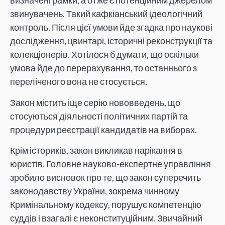
визначені рамки, а отже є потенційним джерелом
звинувачень. Такий кафкіанський ідеологічний
контроль. Після цієї умови йде згадка про наукові
дослідження, цвинтарі, історичні реконструкції та
колекціонерів. Хотілося б думати, що оскільки
умова йде до перерахування, то останнього з
переліченого вона не стосується.
Закон містить іще серію нововведень, що
стосуються діяльності політичних партій та
процедури реєстрації кандидатів на виборах.
Крім істориків, закон викликав нарікання в
юристів. Головне науково-експертне управління
зробило висновок про те, що закон суперечить
законодавству України, зокрема чинному
Кримінальному кодексу, порушує компетенцію
суддів і взагалі є неконституційним. Звичайний