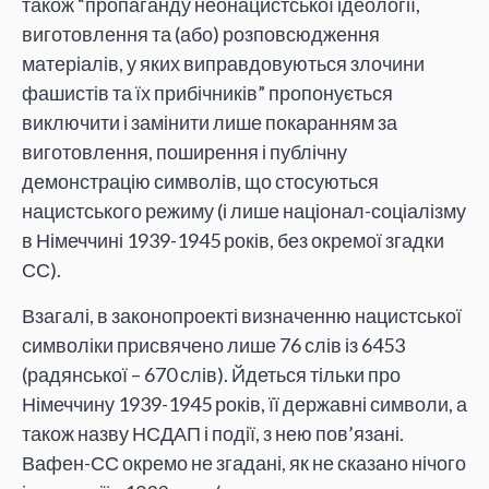
також “пропаганду неонацистської ідеології,
виготовлення та (або) розповсюдження
матеріалів, у яких виправдовуються злочини
фашистів та їх прибічників” пропонується
виключити і замінити лише покаранням за
виготовлення, поширення і публічну
демонстрацію символів, що стосуються
нацистського режиму (і лише націонал-соціалізму
в Німеччині 1939-1945 років, без окремої згадки
СС).
Взагалі, в законопроекті визначенню нацистської
символіки присвячено лише 76 слів із 6453
(радянської – 670 слів). Йдеться тільки про
Німеччину 1939-1945 років, її державні символи, а
також назву НСДАП і події, з нею пов’язані.
Вафен-СС окремо не згадані, як не сказано нічого