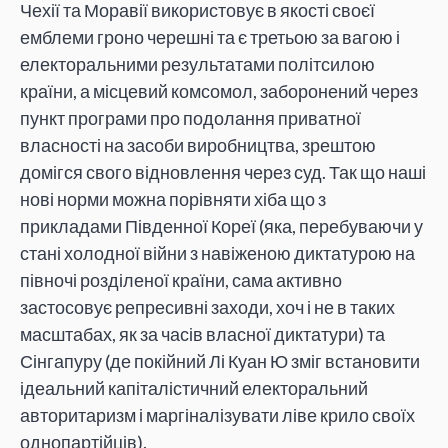
Чехії та Моравії використовує в якості своєї
емблеми гроно черешні та є третьою за вагою і
електоральними результатами політсилою
країни, а місцевий комсомол, заборонений через
пункт програми про подолання приватної
власності на засоби виробництва, зрештою
домігся свого відновлення через суд. Так що наші
нові норми можна порівняти хіба що з
прикладами Південної Кореї (яка, перебуваючи у
стані холодної війни з навіженою диктатурою на
півночі розділеної країни, сама активно
застосовує репресивні заходи, хоч і не в таких
масштабах, як за часів власної диктатури) та
Сінгапуру (де покійний Лі Куан Ю зміг встановити
ідеальний капіталістичний електоральний
авторитаризм і маргіналізувати ліве крило своїх
однопартійців).