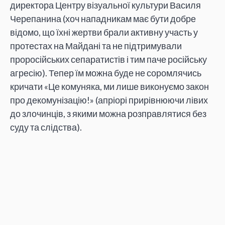
директора Центру візуальної культури Василя
Черепанина (хоч нападникам має бути добре
відомо, що їхні жертви брали активну участь у
протестах на Майдані та не підтримували
проросійських сепаратистів і тим паче російську
агресію). Тепер їм можна буде не соромлячись
кричати «Це комуняка, ми лише виконуємо закон
про декомунізацію!» (апріорі прирівнюючи лівих
до злочинців, з якими можна розправлятися без
суду та слідства).
Автори:
Денис Пілаш
,
Володимир Артюх
Поширити:
ДЕНИС ПІЛАШ