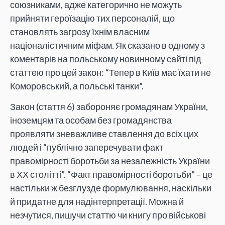
союзниками, адже категорично не можуть
прийняти героїзацію тих персоналій, що
становлять загрозу їхнім власним
націоналістичним міфам. Як сказано в одному з
коментарів на польському новинному сайті під
статтею про цей закон: “Тепер в Київ має їхати не
Коморовський, а польські танки”.
Закон (стаття 6) забороняє громадянам України,
іноземцям та особам без громадянства
проявляти зневажливе ставлення до всіх цих
людей і “публічно заперечувати факт
правомірності боротьби за незалежність України
в ХХ столітті”. “Факт правомірності боротьби” – це
настільки ж безглузде формулювання, наскільки
й придатне для надінтерпретації. Можна й
незчутися, пишучи статтю чи книгу про військові