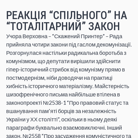
РЕАКЦІЯ “СПІЛЬНОГО” НА
“ТОТАЛІТАРНИЙ” ЗАКОН
Учора Верховна – “Скажений Принтер” – Рада
прийняла чотири закони під гаслом декомунізації.
Розгорнулася настільки радикальна боротьба з
комунізмом, що депутати вирішили здійснити
гіпер-історичний стрибок від комунізму прямо в
постмодернізм, ніби доводячи на практиці
хибність історичного матеріалізму. Майстерність
шизофренічного письма найбільше втілена в
законопроекті №2538-1 “Про правовий статус та
вшанування пам’яті борців за незалежність
України у ХХ столітті”, оскільки в ньому деякі
параграфи буквально взаємовиключні. Інший
закон, №2558 “Про засудження комуністичного та