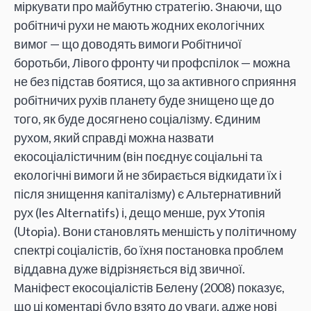
міркувати про майбутню стратегію. Знаючи, що
робітничі рухи не мають жодних екологічних
вимог — що доводять вимоги Робітничої
боротьби, Лівого фронту чи профспілок — можна
не без підстав боятися, що за активного сприяння
робітничих рухів планету буде знищено ще до
того, як буде досягнено соціалізму. Єдиним
рухом, який справді можна назвати
екосоціалістичним (він поєднує соціальні та
екологічні вимоги й не збирається відкидати їх і
після знищення капіталізму) є Альтернативний
рух (les Alternatifs) і, дещо менше, рух Утопія
(Utopia). Вони становлять меншість у політичному
спектрі соціалістів, бо їхня постановка проблем
віддавна дуже відрізняється від звичної.
Маніфест екосоціалістів Белену (2008) показує,
що ці коментарі було взято до уваги, адже нові