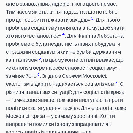
але в заявах лівих лідерів нічого цього немає.
Тим часом якість життя падає, так що потрібно
3
про це говорити і вживати заходів»
. Для нього
проблема соціалізму полягала в тому, щоб знати
4
хто його «встановлює»
. Для Філіппа Лебретона
проблемою була нездатність лівих побудувати
справжній соціалізм, який не був би державним
5
капіталізмом
, і в цьому контексті він вважає, що
«екологізм бере на себе слабкості соціалізму» і
6
заміняє його
. Згідно з Сержем Московісі,
7
екологізм відкрито надихається соціалізмом
. Є
різниця в аналізах ситуації: для соціалістів криза
— тимчасове явище, тож вони виступають проти
політики «затягування пасків». Для екологів, каже
Московісі, криза — у самому зростанні. Хотіти
виправити помилки і знову запрацювати як
колись, навіть із плануванням, — це