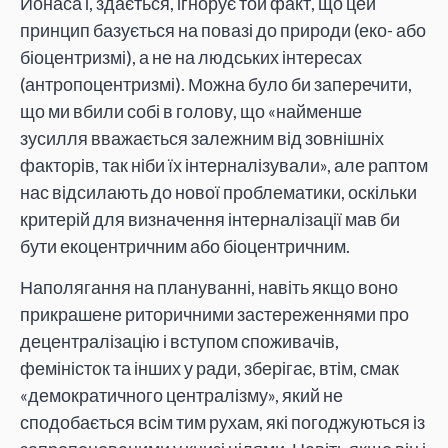
Йонаса і, здається, ігнорує той факт, що цей
принцип базується на повазі до природи (еко- або
біоцентризмі), а не на людських інтересах
(антропоцентризмі). Можна було би заперечити,
що ми вбили собі в голову, що «найменше
зусилля вважається залежним від зовнішніх
факторів, так ніби їх інтерналізували», але раптом
нас відсилають до нової проблематики, оскільки
критерій для визначення інтерналізації мав би
бути екоцентричним або біоцентричним.
Наполягання на плануванні, навіть якщо воно
прикрашене риторичними застереженнями про
децентралізацію і вступом споживачів,
феміністок та інших у ради, зберігає, втім, смак
«демократичного централізму», який не
сподобається всім тим рухам, які погоджуються із