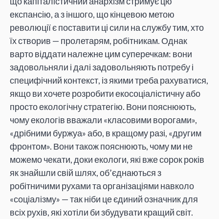
що капіталістичний анархізм стримує цю
експансію, а з іншого, що кінцевою метою
революції є поставити ці сили на службу тим, хто
їх створив — пролетарям, робітникам. Однак
варто віддати належне цим суперечкам: вони
задовольняли і далі задовольняють потребу і
специфічний контекст, із якими треба рахуватися,
якщо ви хочете розробити екосоціалістичну або
просто екологічну стратегію. Вони пояснюють,
чому екологів вважали «класовими ворогами»,
«дрібними буржуа» або, в кращому разі, «другим
фронтом». Вони також пояснюють, чому ми не
можемо чекати, доки екологи, які вже сорок років
як знайшли свій шлях, об’єднаються з
робітничими рухами та організаціями навколо
«соціалізму» — так ніби це єдиний означник для
всіх рухів, які хотіли би збудувати кращий світ.