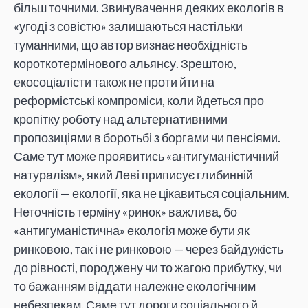
більш точними. Звинувачення деяких екологів в
«угоді з совістю» залишаються настільки
туманними, що автор визнає необхідність
короткотермінового альянсу. Зрештою,
екосоціалісти також не проти йти на
реформістські компроміси, коли йдеться про
кропітку роботу над альтернативними
пропозиціями в боротьбі з боргами чи пенсіями.
Саме тут може проявитись «антигуманістичний
натуралізм», який Леві приписує глибинній
екології — екології, яка не цікавиться соціальним.
Неточність терміну «ринок» важлива, бо
«антигуманістична» екологія може бути як
ринковою, так і не ринковою — через байдужість
до рівності, породжену чи то жагою прибутку, чи
то бажанням віддати належне екологічним
небезпекам. Саме тут дороги соціального й