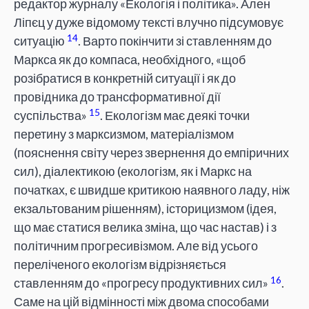
редактор журналу «Екологія і політика». Ален
Ліпєц у дуже відомому тексті влучно підсумовує
14
ситуацію
. Варто покінчити зі ставленням до
Маркса як до компаса, необхідного, «щоб
розібратися в конкретній ситуації і як до
провідника до трансформативної дії
15
суспільства»
. Екологізм має деякі точки
перетину з марксизмом, матеріалізмом
(пояснення світу через звернення до емпіричних
сил), діалектикою (екологізм, як і Маркс на
початках, є швидше критикою наявного ладу, ніж
екзальтованим рішенням), історицизмом (ідея,
що має статися велика зміна, що час настав) і з
політичним прогресивізмом. Але від усього
переліченого екологізм відрізняється
16
ставленням до «прогресу продуктивних сил»
.
Саме на цій відмінності між двома способами