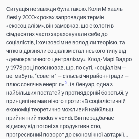
Ситуація не завжди була такою. Коли Міхаель
Леві у 2000-х роках запровадив термін
«екосоціалізм», він замовчав, що екологи в
сімдесятих часто зараховували себе до
соціалістів, і хоч зовсім не володіли теорією, та
чітко відрізняли соціалізм сталінського типу від
«демократичного централізму». Клод-Марі Вадро
у 1978 році пояснював, що, по суті, «соціалізм —
це, мабуть, “совєти” — сільські чи районні ради —
2
плюс сонячна енергія»
. Ів Ленуар, одна з
найбільших постатей у протиядерній боротьбі, у
принципі не мав нічого проти: «В соціалістичній
економіці теоретично можливий найбільш
прийнятний modus vivendi. Він передбачає
відмову від погоні за продуктивністю,
прогресивний поворот до економічної автаркії…