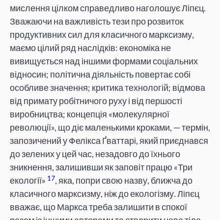
мислення цілком справедливо наголошує Ліпєц.
Зважаючи на важливість тези про розвиток
продуктивних сил для класичного марксизму,
маємо цілий ряд наслідків: економіка не
вивищується над іншими формами соціальних
відносин; політична діяльність повертає собі
особливе значення; критика технологій; відмова
від примату робітничого руху і від першості
виробництва; концепція «молекулярної
революції», що діє маленькими кроками, — термін,
запозичений у Фелікса Ґваттарі, який приєднався
до зелених у цей час, незадовго до їхнього
зникнення, залишивши як заповіт працю «Три
17
екології»
, яка, попри свою назву, ближча до
класичного марксизму, ніж до екологізму. Ліпєц
вважає, що Маркса треба залишити в спокої