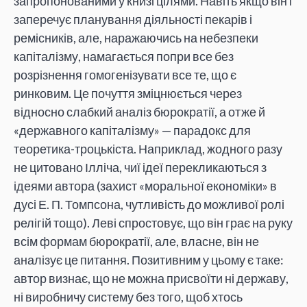
запропонованими у книзі цілями. Навіть якщо він і
заперечує планування діяльності пекарів і
ремісників, але, наражаючись на небезпеки
капіталізму, намагається попри все без
розрізнення гомогенізувати все те, що є
ринковим. Це почуття зміцнюється через
відносно слабкий аналіз бюрократії, а отже й
«державного капіталізму» — парадокс для
теоретика-троцькіста. Наприклад, жодного разу
не цитовано Ілліча, чиї ідеї перекликаються з
ідеями автора (захист «моральної економіки» в
дусі Е. П. Томпсона, чутливість до можливої ролі
релігій тощо). Леві спростовує, що він грає на руку
всім формам бюрократії, але, власне, він не
аналізує це питання. Позитивним у цьому є таке:
автор визнає, що не можна присвоїти ні державу,
ні виробничу систему без того, щоб хтось