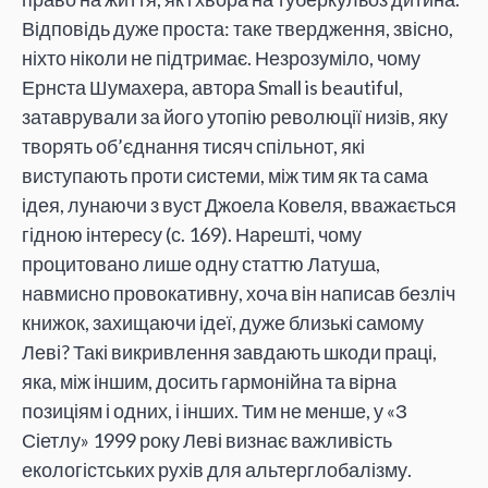
Відповідь дуже проста: таке твердження, звісно,
ніхто ніколи не підтримає. Незрозуміло, чому
Ернста Шумахера, автора Small is beautiful,
затаврували за його утопію революції низів, яку
творять об’єднання тисяч спільнот, які
виступають проти системи, між тим як та сама
ідея, лунаючи з вуст Джоела Ковеля, вважається
гідною інтересу (с. 169). Нарешті, чому
процитовано лише одну статтю Латуша,
навмисно провокативну, хоча він написав безліч
книжок, захищаючи ідеї, дуже близькі самому
Леві? Такі викривлення завдають шкоди праці,
яка, між іншим, досить гармонійна та вірна
позиціям і одних, і інших. Тим не менше, у «З
Сіетлу» 1999 року Леві визнає важливість
екологістських рухів для альтерглобалізму.