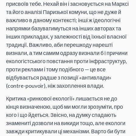
присвоїв тебе. Нехай він і засновується на Марксі
та його аналізі Паризької комуни, що не дуже й
важливо в даному контексті; інші ж ідеологічні
напрямки базуватимуться на інших авторах та
інших прикладах, у залежності від їхньої власної
традиції. Важливо, аби перешкоду нарешті
визнали, а тим самим одразу визнали б і причини
екологістського повстання проти інфраструктур,
проти реклами і тому подібного — це все
відбувається радше з позиції «антивлади»
(contre-pouvoir), ніж захоплення влади.
Критика «ринкової екології» лишається не до
кінця визначеною, щоб ми могли зрозуміти, про
кого і що йдеться. Звісно, на думку спадають
знамениті дозволи на викиди тощо, але екологи
завжди критикували ці механізми. Варто би бути