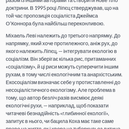
разом із іншими авторами та створити нове тіло
доктрини. В 1995 році Ліпєц стверджував, що на
той час пропозиція соціаліста Джеймса
О’Коннора була найбільш переконливою.
Міхаель Леві належить до третього напрямку. До
напрямку, який хоче протилежного, аніж рух, до
якого належить Ліпєц, — інтегрувати екологію в
соціалізм. Він зберігає кілька рис, притаманних
«соціалізму», й ці риси можуть суперечити іншим
рухам, в тому числі екологічним та анархістським.
Екосоціалізм визначає себе у протиставленні до
несоціалістичного екологізму. Але проблема в
тому, що автор безліч разів висміює деякі
екологічні рухи, — наприклад, щоб показати
читачеві безнадійність «глибинної екології»,
запитує в нього, чи бацила Коха має таке саме
право на життя, як і хвора на туберкульоз дитина.