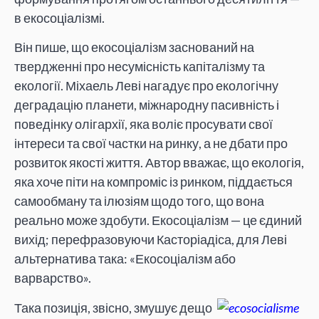
в екосоціалізмі.
Він пише, що екосоціалізм заснований на
твердженні про несумісність капіталізму та
екології. Міхаель Леві нагадує про екологічну
деградацію планети, міжнародну пасивність і
поведінку олігархії, яка воліє просувати свої
інтереси та свої частки на ринку, а не дбати про
розвиток якості життя. Автор вважає, що екологія,
яка хоче піти на компроміс із ринком, піддається
самообману та ілюзіям щодо того, що вона
реально може здобути. Екосоціалізм — це єдиний
вихід; перефразовуючи Касторіадіса, для Леві
альтернатива така: «Екосоціалізм або
варварство».
Така позиція, звісно, змушує дещо