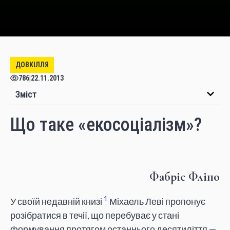
ДОВКІЛЛЯ
786
|
22.11.2013
Зміст
Що таке «екосоціалізм»?
Фабріс Фліпо
1
У своїй недавній книзі
Міхаель Леві пропонує
розібратися в течії, що перебуває у стані
формування протягом останнього десятиліття —