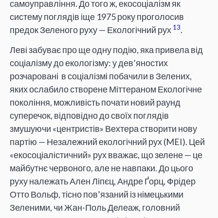
самоуправління. До того ж, екосоціалізм як
систему поглядів іще 1975 року проголосив
13
предок Зеленого руху — Екологічний рух
.
Леві забуває про ще одну подію, яка привела від
соціалізму до екологізму: у дев’яностих
розчаровані в соціалізмі побачили в Зелених,
яких ослабило створене Міттераном Екологічне
покоління, можливість почати новий раунд
суперечок, відповідно до своїх поглядів
змушуючи «центристів» Вехтера створити нову
партію — Незалежний екологічний рух (MEI). Цей
«екосоціалістичний» рух вважає, що зелене — це
майбутнє червоного, але не навпаки. До цього
руху належать Ален Ліпєц, Андре Ґорц, Фрідер
Отто Вольф, тісно пов’язаний із німецькими
Зеленими, чи Жан-Поль Делеаж, головний