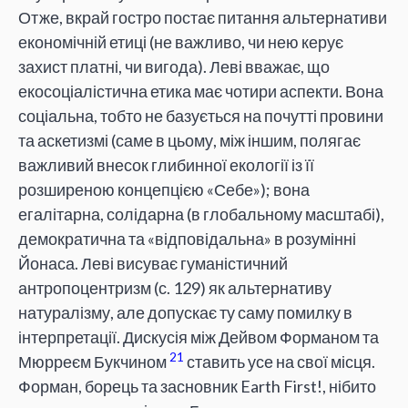
Отже, вкрай гостро постає питання альтернативи
економічній етиці (не важливо, чи нею керує
захист платні, чи вигода). Леві вважає, що
екосоціалістична етика має чотири аспекти. Вона
соціальна, тобто не базується на почутті провини
та аскетизмі (саме в цьому, між іншим, полягає
важливий внесок глибинної екології із її
розширеною концепцією «Себе»); вона
егалітарна, солідарна (в глобальному масштабі),
демократична та «відповідальна» в розумінні
Йонаса. Леві висуває гуманістичний
антропоцентризм (с. 129) як альтернативу
натуралізму, але допускає ту саму помилку в
інтерпретації. Дискусія між Дейвом Форманом та
21
Мюрреєм Букчином
ставить усе на свої місця.
Форман, борець та засновник Earth First!, нібито