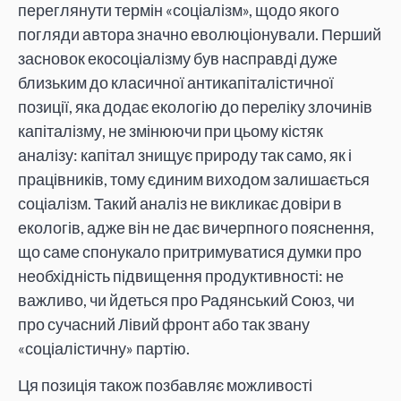
переглянути термін «соціалізм», щодо якого
погляди автора значно еволюціонували. Перший
засновок екосоціалізму був насправді дуже
близьким до класичної антикапіталістичної
позиції, яка додає екологію до переліку злочинів
капіталізму, не змінюючи при цьому кістяк
аналізу: капітал знищує природу так само, як і
працівників, тому єдиним виходом залишається
соціалізм. Такий аналіз не викликає довіри в
екологів, адже він не дає вичерпного пояснення,
що саме спонукало притримуватися думки про
необхідність підвищення продуктивності: не
важливо, чи йдеться про Радянський Союз, чи
про сучасний Лівий фронт або так звану
«соціалістичну» партію.
Ця позиція також позбавляє можливості