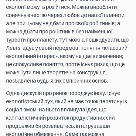
екології можуть розійтися. Можна виробляти
сонячну енергію через любов до нашої планети,
але при цьому не дбати про своїх робітників; а
можна дбати про робітників без найменшої
турботи про планету. Тут можна пошкодувати, що
Леві згадує у своїй передмові поняття «класовий
екологічний інтерес», якому не дає визначення;
це спокусливе поняття, проте існує ризик, що це
може бути лише теоретична конструкція,
позбавлена будь-яких емпіричних основ.
Одна дискусія про ринок породжує іншу. Існує
екологістський рух, який не має точок перетину із
соціалізмом: на нього вплинула ідея, що
капіталістичний розвиток продуктивних сил
продовжив би розвиватись, інтегрувавши
екологічне обмеження. Саме так можна