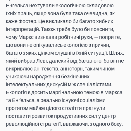
Енґельса нехтували екологічною складовою
їхніх праць, якщо вона була така очевидна, як
каже Фостер. Це викликало би багато хибних
інтерпретацій. Також треба було би пояснити,
чому Маркс визнавав робітничі рухи, — попри те,
що вони не опікувались екологією з причин,
багато з яких цілком слушні в їхній ситуації. Шлях,
який вибрав Леві, далекий від бажаного, бо він не
викривлює ані текстів, ані історії, таким чином
уникаючи народження безкінечних
інтелектуальних дискусій між спеціалістами.
Екологія є досить маргінальною темою в Маркса
та Енґельса, а реально існуючі соціалізми
протягом майже цілого століття прагнули
поставити розвиток продуктивних сил у центр
революційної стратегії, вважаючи, з одного боку,