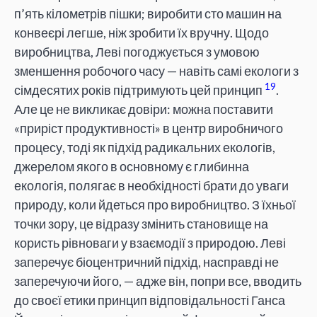
п’ять кілометрів пішки; виробити сто машин на
конвеєрі легше, ніж зробити їх вручну. Щодо
виробництва, Леві погоджується з умовою
зменшення робочого часу — навіть самі екологи з
19
сімдесятих років підтримують цей принцип
.
Але це не викликає довіри: можна поставити
«приріст продуктивності» в центр виробничого
процесу, тоді як підхід радикальних екологів,
джерелом якого в основному є глибинна
екологія, полягає в необхідності брати до уваги
природу, коли йдеться про виробництво. З їхньої
точки зору, це відразу змінить становище на
користь рівноваги у взаємодії з природою. Леві
заперечує біоцентричний підхід, насправді не
заперечуючи його, — адже він, попри все, вводить
до своєї етики принцип відповідальності Ганса