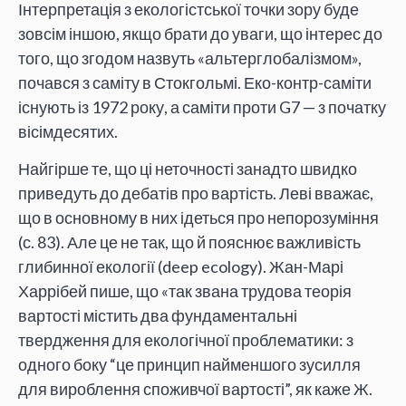
Інтерпретація з екологістської точки зору буде
зовсім іншою, якщо брати до уваги, що інтерес до
того, що згодом назвуть «альтерглобалізмом»,
почався з саміту в Стокгольмі. Еко-контр-саміти
існують із 1972 року, а саміти проти G7 — з початку
вісімдесятих.
Найгірше те, що ці неточності занадто швидко
приведуть до дебатів про вартість. Леві вважає,
що в основному в них ідеться про непорозуміння
(с. 83). Але це не так, що й пояснює важливість
глибинної екології (deep ecology). Жан-Марі
Харрібей пише, що «так звана трудова теорія
вартості містить два фундаментальні
твердження для екологічної проблематики: з
одного боку “це принцип найменшого зусилля
для вироблення споживчої вартості”, як каже Ж.