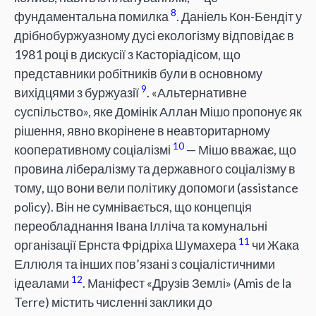
8
фундаментальна помилка
. Даніель Кон-Бендіт у
дрібнобуржуазному дусі екологізму відповідає в
1981 році в дискусії з Касторіадісом, що
представники робітників були в основному
9
вихідцями з буржуазії
. «Альтернативне
суспільство», яке Домінік Аллан Мішо пропонує як
рішення, явно вкорінене в неавторитарному
10
кооперативному соціалізмі
— Мішо вважає, що
провина лібералізму та державного соціалізму в
тому, що вони вели політику допомоги (assistance
policy). Він не сумнівається, що концепція
переобладнання Івана Ілліча та комунальні
11
організації Ернста Фрідріха Шумахера
чи Жака
Еллюля та інших пов’язані з соціалістичними
12
ідеалами
. Маніфест «Друзів Землі» (Amis de la
Terre) містить численні заклики до