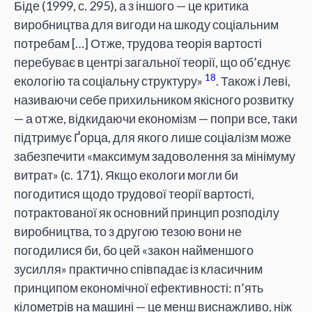
Біде (1999, с. 295), а з іншого — це критика
виробництва для вигоди на шкоду соціальним
потребам […] Отже, трудова теорія вартості
перебуває в центрі загальної теорії, що об’єднує
18
екологію та соціальну структуру»
. Також і Леві,
називаючи себе прихильником якісного розвитку
— а отже, відкидаючи економізм — попри все, таки
підтримує Ґорца, для якого лише соціалізм може
забезпечити «максимум задоволення за мінімуму
витрат» (с. 171). Якщо екологи могли би
погодитися щодо трудової теорії вартості,
потрактованої як основний принцип розподілу
виробництва, то з другою тезою вони не
погодилися би, бо цей «закон найменшого
зусилля» практично співпадає із класичним
принципом економічної ефективності: п’ять
кілометрів на машині — це менш виснажливо, ніж