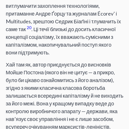
витлумачити захоплення технологіями,
притаманне Андре Ґорцу та журналам Écorev’ і
Multitudes, зрештою Седрик Біаґіні і тлумачить їх
20
саме так
. Ці течії близькі до досить класичної
концепції соціалізму, їх вважають сумісними з
капіталізмом, накопичувальний поступ якого
вони підтримують.
Хай там як, автор приєднується до висновків
Мойше Постона (якого він не цитує — а прикро,
було би цікаво ознайомитись з його аналізом),
згідно з якими класична класова боротьба
залишається всередині капіталізму й не виходить
за його межі. Вона у кращому випадку веде до
контролю виробничого апарату — держави, яка
нав’язує своє управління і не є лише засобом,
всупереч очікуванням марксистів-леніністів.