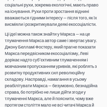
соціальні рухи, зокрема екологічні, мають право
на існування. Рухи проти зростання віднині
вважаються гідними інтересу — після того, як їх
висміяли і розкритикували деякі екосоціалісти.
Ці ідеї можна також знайти у Маркса — на це
тлумачення Маркса автор саме і звертає увагу.
Джону Белламі Фостеру, який прагне показати
Маркса передвісником екосоціалізму, Леві
дорікає надто суб’єктивним тлумаченням і
мовчазним пропусканням уривків, які роблять з
розвитку продуктивних сил революційну
складову. Насправді, намагання в усьому
реабілітувати Маркса — безумовно, безнадійна
справа, бо потрібно не лише дійти згоди у
тлумаченні Маркса, але й пояснити, чому вже
протягом століття мало не всі читачі Маркса й