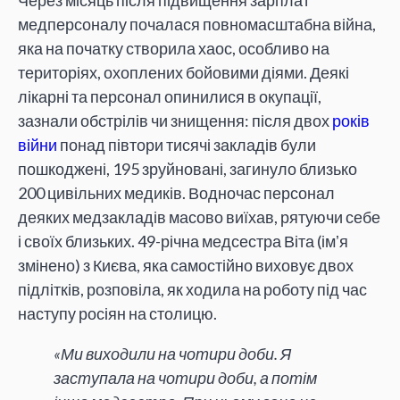
Через місяць після підвищення зарплат
медперсоналу почалася повномасштабна війна,
яка на початку створила хаос, особливо на
територіях, охоплених бойовими діями. Деякі
лікарні та персонал опинилися в окупації,
зазнали обстрілів чи знищення: після двох
років
війни
понад півтори тисячі закладів були
пошкоджені, 195 зруйновані, загинуло близько
200 цивільних медиків. Водночас персонал
деяких медзакладів масово виїхав, рятуючи себе
і своїх близьких. 49-річна медсестра Віта (імʼя
змінено) з Києва, яка самостійно виховує двох
підлітків, розповіла, як ходила на роботу під час
наступу росіян на столицю.
«Ми виходили на чотири доби. Я
заступала на чотири доби, а потім