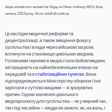
Акція активісток і активістів «Будь як Ніна» поблизу МОЗ, Київ,
липень 2023 року. Фото: medryh.com.ua
Ці наслідки медичної реформи та
децентралізації, а також зміщення фокусу
суспільства і влади через військові загрози,
вплинули на становище цивільних медиків.
Головними героями в медіа стали бойові медики,
які працюють на найнебезпечніших етапах на
передовій та в
стабілізаційних пунктах
. Вони
підпорядковуються Міністерству оборони і їхні
зарплати є суттєво вищими — зі зрозумілих
причин. Однак значення цивільного
медперсоналу для суспільства — як у мирний час,
так і під час війни — нікуди не зникло, як, на жаль, і