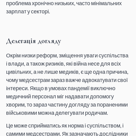
проблема хронічно низьких, часто мінімальних
зарплат у секторі.
Делегація догляду
Окрім низки реформ, зміщення уваги суспільства
і влади, а також ризиків, які війна несе для всіх
цивільних, а не лише медиків, є ще одна причина,
чому медсестрам зараз важче адвокатувати свої
інтереси. Якщо в умовах пандемії виключно
медичний персонал міг надавати допомогу
хворим, то зараз частину догляду за пораненими
військовими можна делегувати родичам.
Це може сприйматись як норма і суспільством, і
самими медсестрами. Як зазначають дослідники