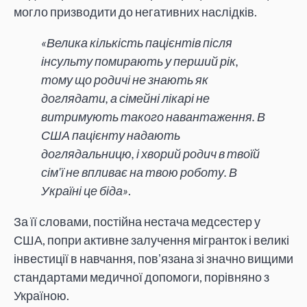
могло призводити до негативних наслідків.
«Велика кількість пацієнтів після
інсульту помирають у перший рік,
тому що родичі не знають як
доглядати, а сімейні лікарі не
витримують такого навантаження. В
США пацієнту надають
доглядальницю, і хворий родич в твоїй
сім'ї не впливає на твою роботу. В
Україні це біда»
.
За її словами, постійна нестача медсестер у
США, попри активне залучення мігранток і великі
інвестиції в навчання, повʼязана зі значно вищими
стандартами медичної допомоги, порівняно з
Україною.