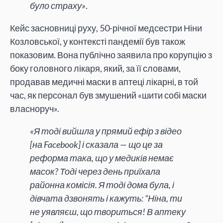
було страху»
.
Кейс засновниці руху, 50-річної медсестри Ніни
Козловської, у контексті пандемії був також
показовим. Вона публічно заявила про корупцію з
боку головного лікаря, який, за її словами,
продавав медичні маски в аптеці лікарні, в той
час, як персонал був змушений «шити собі маски
власноруч».
«Я тоді вийшла у прямий ефір з відео
[на Facebook] і сказала — що це за
реформа така, що у медиків немає
масок? Тоді через день приїхала
районна комісія. Я тоді дома була, і
дівчата дзвонять і кажуть: “Ніна, ти
не уявляєш, що твориться! В аптеку