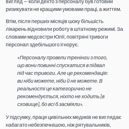
вигляд — коли дехто з персоналу був готовий
ризикувати не кращими умовами праці, а життям.
Втім, після перших місяців шоку більшість
лікарень відновили роботу в штатному режимі. За
словами медсестри Юлії, повітряні тривоги
персонал здебільшого ігнорує.
«Персоналу провели тренінги з того,
що вони повинні спускатися в підвал
під час тривоги. Але це рекомендація:
ви ніби можете, ніби й не можете. В
реальності це категорично не
рекомендується, ніхто не ходить [в
сховище], бо всі б засміяли».
У підсумку, праця цивільних медиків не виглядає
набагато небезпечнішою, ніж рятувальників,