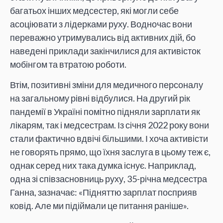
багатьох інших медсестер, які могли себе
асоціювати з лідерками руху. Водночас вони
переважно утримувались від активних дій, бо
наведені приклади закінчилися для активісток
мобінгом та втратою роботи.
Втім, позитивні зміни для медичного персоналу
на загальному рівні відбулися. На другий рік
пандемії в Україні помітно підняли зарплати як
лікарям, так і медсестрам. Із січня 2022 року вони
стали фактично вдвічі більшими. І хоча активісти
не говорять прямо, що їхня заслуга в цьому теж є,
однак серед них така думка існує. Наприклад,
одна зі співзасновниць руху, 35-річна медсестра
Ганна, зазначає: «Підняттю зарплат посприяв
ковід. Але ми підіймали це питання раніше».