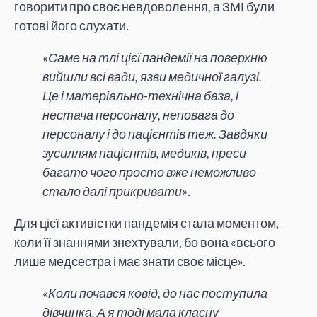
говорити про своє невдоволення, а ЗМІ були
готові його слухати.
«Саме на тлі цієї пандемії на поверхню
вийшли всі вади, язви медичної галузі.
Це і матеріально-технічна база, і
нестача персоналу, неповага до
персоналу і до пацієнтів теж. Завдяки
зусиллям пацієнтів, медиків, преси
багато чого просто вже неможливо
стало далі прикривати»
.
Для цієї активістки пандемія стала моментом,
коли її знаннями знехтували, бо вона «всього
лише медсестра і має знати своє місце».
«Коли почався ковід, до нас поступила
дівчинка. А я тоді мала класну