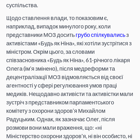
суспільства.
Щодо ставлення влади, то показовим є,
наприклад, випадок минулого року, коли
представники МОЗ досить
грубо спілкувались
з
активістами «Будь як Ніна», які хотіли зустрітися з
міністром. Окрім цього, за словами
співзасновника «Будь як Ніна», 61-річного лікаря
Олега (імʼя змінено), після медреформи та
децентралізації МОЗ відмовляється від своєї
агентності у сфері регулювання умов праці
медиків. Нещодавно активісти та активістки мали
зустріч з представником парламентського
комітету з охорони здоровʼя Михайлом
Радуцьким. Однак, як зазначає Олег, після
розмови вони мали враження, що: «ні
Міністерство охорони здоров'я, ні він особисто, ні