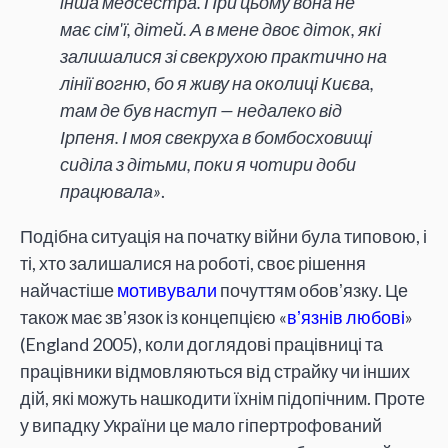
інша медсестра. При цьому вона не
має сім'ї, дітей. А в мене двоє діток, які
залишалися зі свекрухою практично на
лінії вогню, бо я живу на околиці Києва,
там де був наступ — недалеко від
Ірпеня. І моя свекруха в бомбосховищі
сиділа з дітьми, поки я чотири доби
працювала»
.
Подібна ситуація на початку війни була типовою, і
ті, хто залишалися на роботі, своє рішення
найчастіше
мотивували
почуттям обовʼязку. Це
також має звʼязок із концепцією «
вʼязнів любові
»
(England 2005), коли доглядові працівниці та
працівники відмовляються від страйку чи інших
дій, які можуть нашкодити їхнім підопічним. Проте
у випадку України це мало гіпертрофований