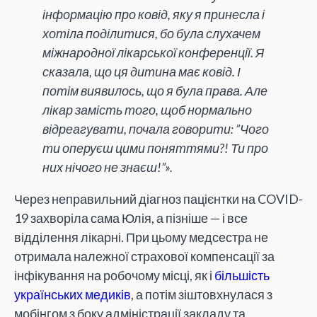
інформацію про ковід, яку я принесла і
хотіла поділитися, бо була слухачем
міжнародної лікарської конференції. Я
сказала, що ця дитина має ковід. І
потім виявилось, що я була права. Але
лікар замість того, щоб нормально
відреагувати, почала говорити: ”Чого
ти оперуєш цими поняттями?! Ти про
них нічого не знаєш!”».
Через неправильний діагноз пацієнтки на COVID-
19 захворіла сама Юлія, а пізніше — і все
відділення лікарні. При цьому медсестра не
отримала належної страхової компенсації за
інфікування на робочому місці, як і
більшість
українських медиків
, а потім зіштовхнулася з
мобінгом з боку адміністрації закладу та