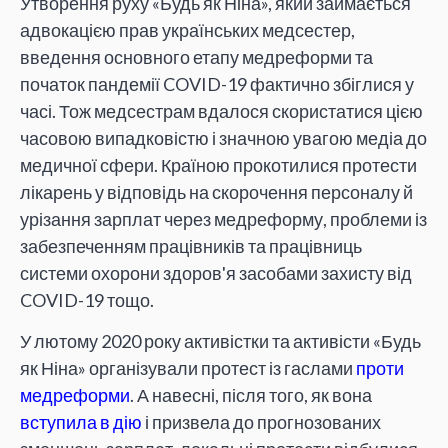
Утворення руху «Будь як Ніна», який займається
адвокацією прав українських медсестер,
введення основного етапу медреформи та
початок пандемії COVID-19 фактично збіглися у
часі. Тож медсестрам вдалося скористатися цією
часовою випадковістю і значною увагою медіа до
медичної сфери. Країною прокотилися протести
лікарень у відповідь на скорочення персоналу й
урізання зарплат через медреформу, проблеми із
забезпеченням працівників та працівниць
системи охорони здоров'я засобами захисту від
COVID-19 тощо.
У лютому 2020 року активістки та активісти «Будь
як Ніна» організували протест із гаслами
проти
медреформи
. А навесні, після того, як вона
вступила в дію
і призвела до прогнозованих