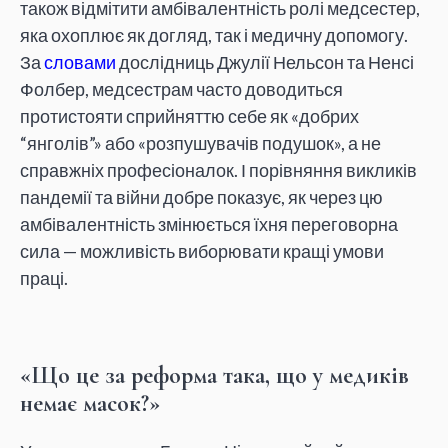
також відмітити амбівалентність ролі медсестер,
яка охоплює як догляд, так і медичну допомогу.
За
словами
дослідниць Джулії Нельсон та Ненсі
Фолбер, медсестрам часто доводиться
протистояти сприйняттю себе як «добрих
“янголів”» або «розпушувачів подушок», а не
справжніх професіоналок. І порівняння викликів
пандемії та війни добре показує, як через цю
амбівалентність змінюється їхня переговорна
сила — можливість виборювати кращі умови
праці.
«Що це за реформа така, що у медиків
немає масок?»