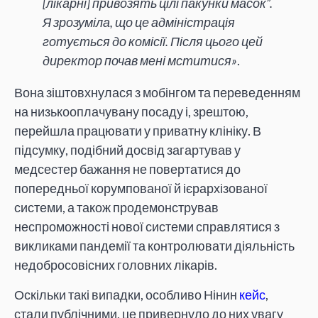
[лікарні] привозять цілі пакунки масок”.
Я зрозуміла, що це адміністрація
готується до комісії. Після цього цей
директор почав мені мститися»
.
Вона зіштовхнулася з мобінгом та переведенням
на низькооплачувану посаду і, зрештою,
перейшла працювати у приватну клініку. В
підсумку, подібний досвід загартував у
медсестер бажання не повертатися до
попередньої корумпованої й ієрархізованої
системи, а також продемонстрував
неспроможності нової системи справлятися з
викликами пандемії та контролювати діяльність
недобросовісних головних лікарів.
Оскільки такі випадки, особливо Нінин
кейс
,
стали публічними, це привернуло до них увагу