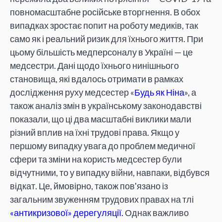
повномасштабне російське вторгнення. В обох
випадках зростає попит на роботу медиків, так
само як і реальний ризик для їхнього життя. При
цьому більшість медперсоналу в Україні — це
медсестри. Дані щодо їхнього нинішнього
становища, які вдалось отримати в рамках
дослідження руху медсестер «
Будь як Ніна
», а
також аналіз змін в українському законодавстві
показали, що ці два масштабні виклики мали
різний вплив на їхні трудові права. Якщо у
першому випадку увага до проблем медичної
сфери та зміни на користь медсестер були
відчутними, то у випадку війни, навпаки, відбувся
відкат. Це, ймовірно, також пов'язано із
загальним звуженням трудових правах на тлі
«антикризової» дерегуляції.
Однак важливо