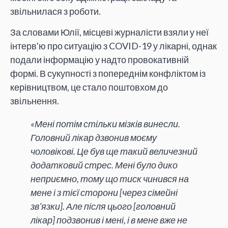
звільнилася з роботи.
За словами Юлії, місцеві журналісти взяли у неї
інтерв'ю про ситуацію з COVID-19 у лікарні, однак
подали інформацію у надто провокативній
формі. В сукупності з попереднім конфліктом із
керівництвом, це стало поштовхом до
звільнення.
«Мені потім стільки мізків винесли.
Головний лікар дзвонив моєму
чоловікові. Це був ще такий величезний
додатковий стрес. Мені було дико
неприємно, тому що тиск чинився на
мене і з тієї сторони [через сімейні
звʼязки]. Але після цього [головний
лікар] подзвонив і мені, і в мене вже не