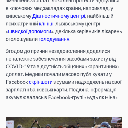
зменшень зарплат, локальні протести відбулися
в ключових медзакладах країни, наприклад, у
київському
Діагностичному центрі
, найбільшій
психіатричній
клініці
, львівському центрі
«
швидкої допомоги
». Декілька керівників лікарень
оголошували
голодування
.
Згодом до причин незадоволення додалися
неналежне забезпечення засобами захисту від
COVID-19 та відсутність обіцяних «карантинних»
доплат. Медики почали масово публікувати у
Facebook
скріншоти
з сумами надходжень на свої
зарплатні банківські карти. Подібна інформація
акумулювалась в Facebook-групі «Будь як Ніна».