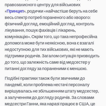
правозахисного центру для військових
«
Принцип
», родички «найчастіше беруть на себе
весь спектр потреб пораненого або хворого:
фізичний догляд, емоційний догляд, контроль
лікування, пошук фахівців і лікарень,
комунікацію». Окрім того, що така непрофесійна
допомога може бути неякісною, вона є взагалі
недоступною для тих військових, які не мають
підтримки родичів. Загалом ситуація призводить
до того, що залежність саме від медсестер у
питанні догляду за пораненими є меншою.
Подібні практики також були звичними до
пандемії, коли проблема нестачі персоналу
вирішувалась не збільшенням штату медсестер,
а залученням до догляду родичів. За словами
медсестри Ганни, яка наразі працює в США, це