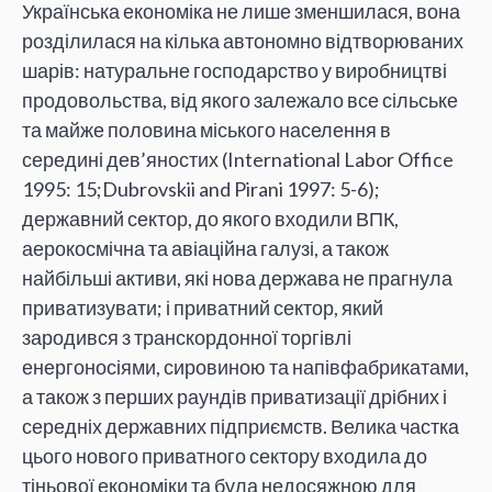
Українська економіка не лише зменшилася, вона
розділилася на кілька автономно відтворюваних
шарів: натуральне господарство у виробництві
продовольства, від якого залежало все сільське
та майже половина міського населення в
середині дев’яностих (International Labor Office
1995: 15;Dubrovskii and Pirani 1997: 5-6);
державний сектор, до якого входили ВПК,
аерокосмічна та авіаційна галузі, а також
найбільші активи, які нова держава не прагнула
приватизувати; і приватний сектор, який
зародився з транскордонної торгівлі
енергоносіями, сировиною та напівфабрикатами,
а також з перших раундів приватизації дрібних і
середніх державних підприємств. Велика частка
цього нового приватного сектору входила до
тіньової економіки та була недосяжною для