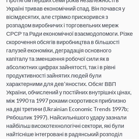
Протягом перших семи років незалежності в
Україні тривав економічний спад. Він почався у
вісімдесятих, але стрімко прискорився з
розпадом виробничих і торговельних мереж
СРСР та Ради економічної взаємодопомоги. Різке
скорочення обсягів виробництва в більшості
галузей економіки, деградація основного
капіталу та зменшення робочої сили як в
абсолютних цифрах зайнятості, так і в рівні
продуктивності зайнятих людей були
характерними для дев’яностих. Обсяг ВВП
України, обчислений у постійних внутрішніх цінах,
між 1990 та 1997 роками скоротився приблизно
на дві третини (Ukrainian Economic Trends 1997b;
Рябошлик 1997). Найсильнішого удару зазнали
найбільш високотехнологічні сектори, які були
найтісніше інтегровані в радянський розподіл