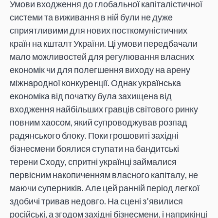
Умови входження до глобальної капіталістичної
системи та виживання в ній були не дуже
сприятливими для нових посткомуністичних
країн на кшталт України. Ці умови передбачали
мало можливостей для регулювання власних
економік чи для полегшення виходу на арену
міжнародної конкуренції. Однак українська
економіка від початку була захищена від
входження найбільших гравців світового ринку
повним хаосом, який супроводжував розпад
радянського блоку. Поки грошовиті західні
бізнесмени боялися ступати на бандитські
терени Сходу, спритні українці займалися
первісним накопиченням власного капіталу, не
маючи суперників. Але цей ранній період легкої
здобичі тривав недовго. На сцені з’явилися
російські, а згодом західні бізнесмени, і наприкінці