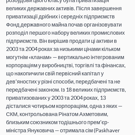
розбудови цього класу була приватизація
великих державних активів. Після завершення
приватизації дрібних і середніх підприємств
Фонд державного майна почав організовувати
розподіл першого набору великих промислових
підприємств. Він вирішив продати ці активи в
2003 та 2004 роках за низькими цінами кільком
могутнім «кланам» — вертикально інтегрованим
корпораціям у виробництві, торгівлі та фінансах,
що накопичили свій первісний капітал у
дев’яностих у різні способи, передбачені та не
передбачені законом. Із 18 великих підприємств,
приватизованих у 2003 та 2004 роках, 13
дісталися чотирьом корпораціям, одна з яких —
СКМ, контрольована Рінатом Ахметовим,
близьким союзником тодішнього прем’єр-
міністра Януковича — отримала сім (Paskhaver