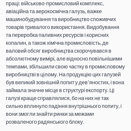
праці: військово-промисловий комплекс,
авіаційна та аерокосмічна галузь, важке
машинобудування та виробництво споживчих
товарів тривалого використання. Видобування
та переробка паливних ресурсів і корисних
копалин, а також хімічна промисловість, де
валовий обсяг виробництва скорочувався в
абсолютному вимірі, але відносно повільнішими
темпами, збільшили свою частку в промисловому
виробництві в цілому. На продукцію цих галузей
був великий зовнішній попит у дев’яностих, і вона
займала значне місце в структурі експорту. Ці
галузі краще справлялися, бо на них не так
сильно вплинуло падіння внутрішнього попиту, і
вони змогли знайти ринки за межами
розваленого радянського блоку.