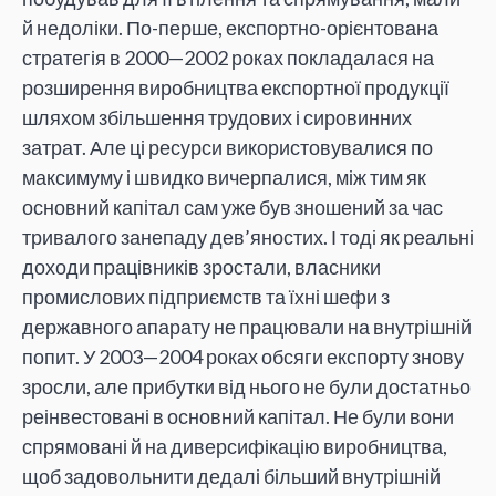
й недоліки. По-перше, експортно-орієнтована
стратегія в 2000—2002 роках покладалася на
розширення виробництва експортної продукції
шляхом збільшення трудових і сировинних
затрат. Але ці ресурси використовувалися по
максимуму і швидко вичерпалися, між тим як
основний капітал сам уже був зношений за час
тривалого занепаду дев’яностих. І тоді як реальні
доходи працівників зростали, власники
промислових підприємств та їхні шефи з
державного апарату не працювали на внутрішній
попит. У 2003—2004 роках обсяги експорту знову
зросли, але прибутки від нього не були достатньо
реінвестовані в основний капітал. Не були вони
спрямовані й на диверсифікацію виробництва,
щоб задовольнити дедалі більший внутрішній