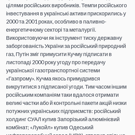
цілями російських виробників. Темпи російського
інвестування в українські активи прискорились у
2000 та 2001 роках, особливо в паливно-
енергетичному секторі та металургії.
Використовуючи як інструмент тиску державну
заборгованість України за російський природний
газ, Путін зміг примусити Кучму підписати в
листопаді 2000 року угоду про передачу
української газотранспортної системи
«Газпрому». Кучма якось примудрився
викрутитися з підписаної угоди. Тим часом іншим
російським компаніям таки вдалося отримати
великі частки або й контрольні пакети акцій низки
потужних українських підприємств: російський
холдинг СУАЛ купив Запорізький алюмінієвий
комбінат; «Лукойл» купив Одеський