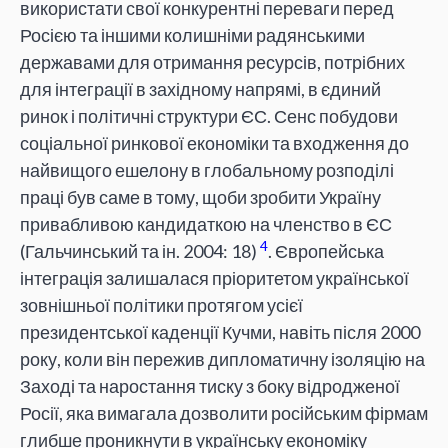
використати свої конкурентні переваги перед
Росією та іншими колишніми радянськими
державами для отримання ресурсів, потрібних
для інтеграції в західному напрямі, в єдиний
ринок і політичні структури ЄС. Сенс побудови
соціальної ринкової економіки та входження до
найвищого ешелону в глобальному розподілі
праці був саме в тому, щоби зробити Україну
привабливою кандидаткою на членство в ЄС
4
(Гальчинський та ін. 2004: 18)
. Європейська
інтеграція залишалася пріоритетом української
зовнішньої політики протягом усієї
президентської каденції Кучми, навіть після 2000
року, коли він пережив дипломатичну ізоляцію на
Заході та наростання тиску з боку відродженої
Росії, яка вимагала дозволити російським фірмам
глибше проникнути в українську економіку