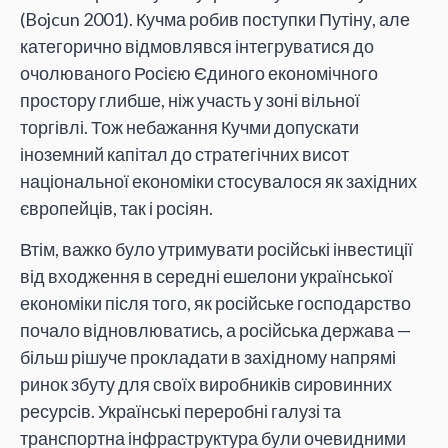
(Bojcun 2001). Кучма робив поступки Путіну, але
категорично відмовлявся інтегруватися до
очолюваного Росією Єдиного економічного
простору глибше, ніж участь у зоні вільної
торгівлі. Тож небажання Кучми допускати
іноземний капітал до стратегічних висот
національної економіки стосувалося як західних
європейців, так і росіян.
Втім, важко було утримувати російські інвестиції
від входження в середні ешелони української
економіки після того, як російське господарство
почало відновлюватись, а російська держава —
більш рішуче прокладати в західному напрямі
ринок збуту для своїх виробників сировинних
ресурсів. Українські переробні галузі та
транспортна інфраструктура були очевидними