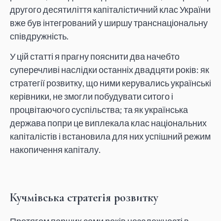
другого десятиліття капіталістичний клас України
вже був інтегрований у ширшу транснаціональну
співдружність.
У цій статті я прагну пояснити два начебто
суперечливі наслідки останніх двадцяти років: як
стратегії розвитку, що ними керувались українські
керівники, не змогли побудувати ситого і
процвітаючого суспільства; та як українська
держава попри це виплекала клас національних
капіталістів і встановила для них успішний режим
накопичення капіталу.
Кучмівська стратегія розвитку