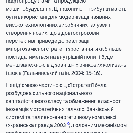
нафтопродуктами та продукцією
машинобудування. Ці накопичені прибутки мають
бути використані для модернізації наявних
високотехнологічних виробничих галузей і
створення нових, що в довгостроковій
перспективі приведе до реалізації
імпортозамісної стратегії зростання, яка більше
покладатиметься на внутрішній попит і буде
менш залежною від зовнішніх ринкових коливань
і шоків (Гальчинський та ін. 2004: 15-16).
Невід’ємною частиною цієї стратегії була
розбудова сильного національного
капіталістичного класу та обмеження власності
іноземців у стратегічних галузях, банківській
системі та паливно-енергетичному комплексі
3
(Українська правда 2003
). Головним механізмом