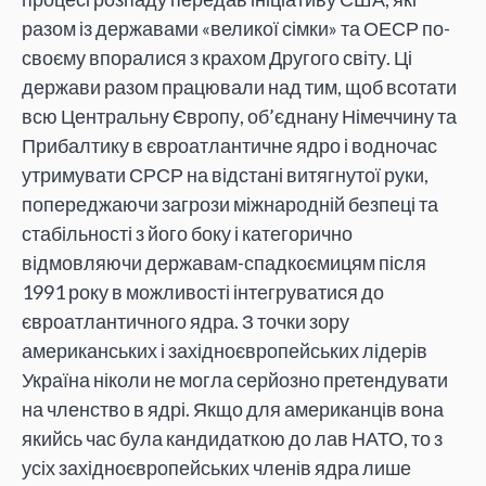
разом із державами «великої сімки» та ОЕСР по-
своєму впоралися з крахом Другого світу. Ці
держави разом працювали над тим, щоб всотати
всю Центральну Європу, об’єднану Німеччину та
Прибалтику в євроатлантичне ядро і водночас
утримувати СРСР на відстані витягнутої руки,
попереджаючи загрози міжнародній безпеці та
стабільності з його боку і категорично
відмовляючи державам-спадкоємицям після
1991 року в можливості інтегруватися до
євроатлантичного ядра. З точки зору
американських і західноєвропейських лідерів
Україна ніколи не могла серйозно претендувати
на членство в ядрі. Якщо для американців вона
якийсь час була кандидаткою до лав НАТО, то з
усіх західноєвропейських членів ядра лише