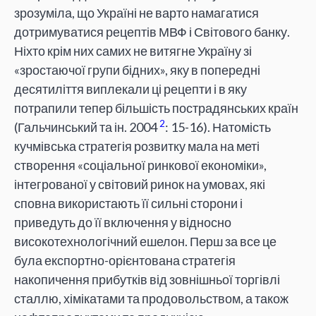
зрозуміла, що Україні не варто намагатися
дотримуватися рецептів МВФ і Світового банку.
Ніхто крім них самих не витягне Україну зі
«зростаючої групи бідних», яку в попередні
десятиліття виплекали ці рецепти і в яку
потрапили тепер більшість пострадянських країн
2
(Гальчинський та ін. 2004
: 15-16). Натомість
кучмівська стратегія розвитку мала на меті
створення «соціальної ринкової економіки»,
інтегрованої у світовий ринок на умовах, які
сповна використають її сильні сторони і
приведуть до її включення у відносно
високотехнологічний ешелон. Перш за все це
була експортно-орієнтована стратегія
накопичення прибутків від зовнішньої торгівлі
сталлю, хімікатами та продовольством, а також