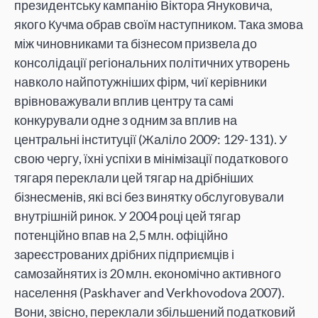
президентську кампанію Віктора Януковича,
якого Кучма обрав своїм наступником. Така змова
між чиновниками та бізнесом призвела до
консолідації регіональних політичних утворень
навколо найпотужніших фірм, чиї керівники
врівноважували вплив центру та самі
конкурували одне з одним за вплив на
центральні інституції (Жаліло 2009: 129-131). У
свою чергу, їхні успіхи в мінімізації податкового
тягаря переклали цей тягар на дрібніших
бізнесменів, які всі без винятку обслуговували
внутрішній ринок. У 2004 році цей тягар
потенційно впав на 2,5 млн. офіційно
зареєстрованих дрібних підприємців і
самозайнятих із 20 млн. економічно активного
населення (Paskhaver and Verkhovodova 2007).
Вони, звісно, переклали збільшений податковий