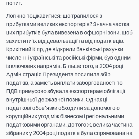
попит.
Логічно поцікавитися: що трапилося з
прибутками великих експортерів? Значна частка
цих прибутків була вивезена в офшорні зони, щоб
захистити їх від девальвації та від податківців.
Крихітний Кіпр, де відкрили банківські рахунки
численні українські та російські фірми, був одним
із ключових напрямів. Більше того, в 2004 році
Адміністрація Президента посилила збір
податків, а замість виплати заборгованості по
ПДВ примусово збувала експортерам облігації
внутрішньої державної позики. Однак ці
податкові обов’язки обходили за допомогою
корупційних угод між бізнесом і регіональними
податковими органами. До того ж, велика частина
зібраних у 2004 році податків була спрямована на