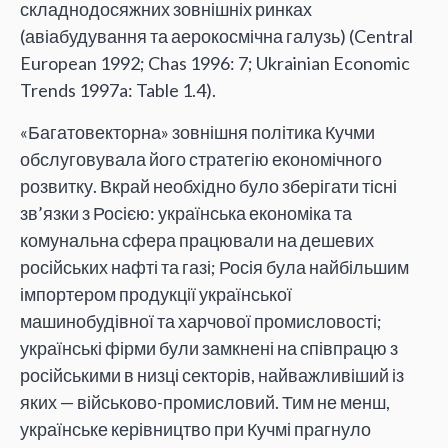
складнодосяжних зовнішніх ринках
(авіабудування та аерокосмічна галузь) (Central
European 1992; Chas 1996: 7; Ukrainian Economic
Trends 1997a: Table 1.4).
«Багатовекторна» зовнішня політика Кучми
обслуговувала його стратегію економічного
розвитку. Вкрай необхідно було зберігати тісні
зв’язки з Росією: українська економіка та
комунальна сфера працювали на дешевих
російських нафті та газі; Росія була найбільшим
імпортером продукції української
машинобудівної та харчової промисловості;
українські фірми були замкнені на співпрацю з
російськими в низці секторів, найважливіший із
яких — військово-промисловий. Тим не менш,
українське керівництво при Кучмі прагнуло