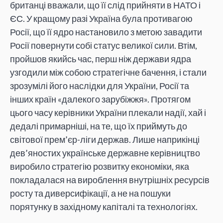
британці вважали, що її слід прийняти в НАТО і
ЄС. У кращому разі Україна була противагою
Росії, що її ядро настановило з метою завадити
Росії повернути собі статус великої сили. Втім,
пройшов якийсь час, перш ніж держави ядра
узгодили між собою стратегічне бачення, і стали
зрозумілі його наслідки для України, Росії та
інших країн «далекого зарубіжжя». Протягом
цього часу керівники України плекали надії, хай і
дедалі примарніші, на те, що їх приймуть до
світової прем’єр-ліги держав. Лише наприкінці
дев’яностих українське державне керівництво
виробило стратегію розвитку економіки, яка
покладалася на вироблення внутрішніх ресурсів
росту та диверсифікації, а не на пошуки
порятунку в західному капіталі та технологіях.