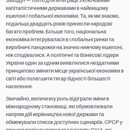
Заходу» — тобто для інтеграції з ключовими
капіталістичними державами в найвищому
ешелоні глобальної економіки. Та, як ми знаємо,
подальші двадцять років принесли народові
багато проблем. Більше того, національна
економіка інтегрувалася в глобальні ринки та
виробничі ланцюжки на значно нижчому ешелоні,
ніж сподівалися. А політичні та бізнесові лідери
України один за одним виявлялися нездатними
принципово змінити місце української економіки в
світі або полегшити тягар бідності більшості
населення.
Звичайно, величезну роль відіграли зміни в
міжнародному становищі, які обумовлювали
напрям дій керівництва нової держави та
обмежували список доступних сценаріїв. СРСР у
процесі розпаду передав ініціативу США, які