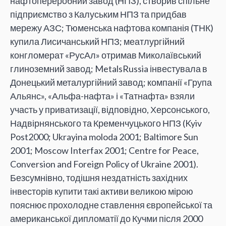
нафтопереробний завод (НПЗ), створив спільне
підприємство з Калуським НПЗ та придбав
мережу АЗС; Тюменська нафтова компанія (ТНК)
купила Лисичанський НПЗ; меатлургійний
конгломерат «РусАл» отримав Миколаївський
глиноземний завод; MetalsRussia інвестувала в
Донецький металургійний завод; компанії «Група
Альянс», «Альфа-нафта» і «Татнафта» взяли
участь у приватизації, відповідно, Херсонського,
Надвірнянського та Кременчуцького НПЗ (Kyiv
Post2000; Ukrayina moloda 2001; Baltimore Sun
2001; Moscow Interfax 2001; Centre for Peace,
Conversion and Foreign Policy of Ukraine 2001).
Безсумнівно, тодішня нездатність західних
інвесторів купити такі активи великою мірою
пояснює прохолодне ставлення європейської та
американської дипломатії до Кучми після 2000