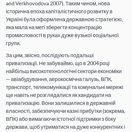
and Verkhovodova 2007). Таким чином, нова
історична епоха капіталістичного розвитку в
Україні була оформлена державною стратегією,
яка мала на меті зберегти концентрацію
промисловості в руках дуже вузької соціальної
групи.
За цим, звісно, послідують подальші
приватизації. Не забуваймо, що в 2004 році
найбільш високотехнологічні сектори економіки
— авіабудування, аерокосмічна галузь, ВПК,
транспорт, телекомунікації та комунальні мережі
ще навіть не розглядалися як кандидати на
приватизацію. Вони залишилися в державній
власності, забезпечуючи казні прибутки (зокрема,
ВПК) або вимагаючи істотної підтримки з боку
держави, щоб утриматися на дуже конкурентних і