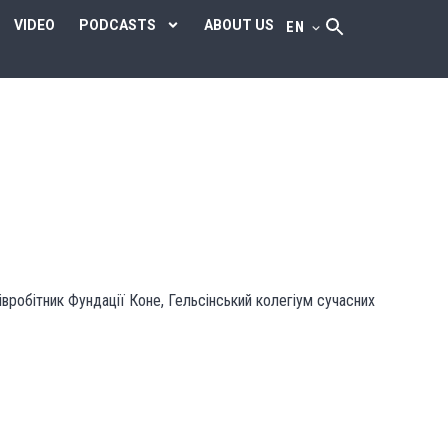
VIDEO
PODCASTS
ABOUT US
EN
івробітник Фундації Коне, Гельсінський колегіум сучасних