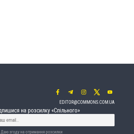
EDITOR@COMMONS.COM.UA
дпишися на розсилку «Спільного»
Даю згоду на отримання розсилки