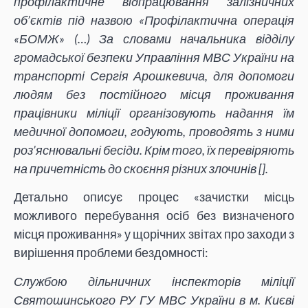
профілактичне відпрацювання залізничних
об’єктів під назвою «Профілактична операція
«БОМЖ» (…) За словами начальника відділу
громадської безпеки Управління МВС України на
транспорті Сергія Арошкевича, для допомоги
людям без постійного місця проживання
працівники міліції організовують надання їм
медичної допомоги, годують, проводять з ними
роз’яснювальні бесіди. Крім того, їх перевіряють
на причетність до скоєння різних злочинів [
].
Детально описує процес «зачистки місць
можливого перебування осіб без визначеного
місця проживання» у щорічних звітах про заходи з
вирішення проблеми бездомності:
Службою дільничних інспекторів міліції
Святошинського РУ ГУ МВС України в м. Києві