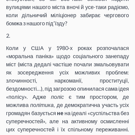
вулицями нашого міста вночі й усе-таки радіємо,
коли дільничий міліціонер забирає чергового
бомжа з нашого під’їзду?
2.
Коли у США у 1980-х роках розпочалася
«моральна паніка» щодо соціального занепаду
міст (міста дедалі частіше почали змальовувати
як зосередження усіх можливих проблем:
злочинності, наркоманії, проституції,
бездомності…), під загрозою опинилася сама ідея
«полісу». Адже
поліс
є тим простором, де
можлива
політика
, де демократична участь усіх
громадян базується
нe
на ідеалі «суспільства без
суперечностей», але на активному осмисленні
цих суперечностей і їх спільному переживанні.