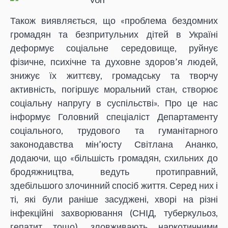
Також виявляється, що «проблема бездомних
громадян та безпритульних дітей в Україні
деформує соціальне середовище, руйнує
фізичне, психічне та духовне здоров’я людей,
знижує їх життєву, громадську та творчу
активність, погіршує моральний стан, створює
соціальну напругу в суспільстві». Про це нас
інформує Головний спеціаліст Департаменту
соціального, трудового та гуманітарного
законодавства мін’юсту Світлана Ананко,
додаючи, що «більшість громадян, схильних до
бродяжництва, ведуть протиправний,
здебільшого злочинний спосіб життя. Серед них і
ті, які були раніше засуджені, хворі на різні
інфекційні захворювання (СНІД, туберкульоз,
гепатит тощо), зловживають наркотичними