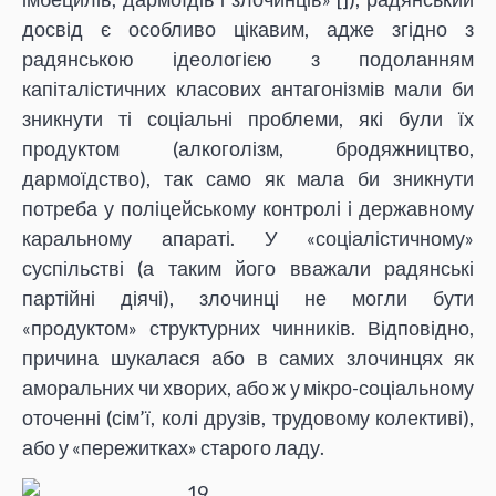
досвід є особливо цікавим, адже згідно з
радянською ідеологією з подоланням
капіталістичних класових антагонізмів мали би
зникнути ті соціальні проблеми, які були їх
продуктом (алкоголізм, бродяжництво,
дармоїдство), так само як мала би зникнути
потреба у поліцейському контролі і державному
каральному апараті. У «соціалістичному»
суспільстві (а таким його вважали радянські
партійні діячі), злочинці не могли бути
«продуктом» структурних чинників. Відповідно,
причина шукалася або в самих злочинцях як
аморальних чи хворих, або ж у мікро-соціальному
оточенні (сім’ї, колі друзів, трудовому колективі),
або у «пережитках» старого ладу.