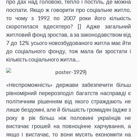
про дах над головою, тепло і постіль, де можна
поспати. Якщо ж говорити про соціальне житло,
то чому з 1992 по 2007 роки його кількість
скоротилася вдесятеро? [
] Адже загальний
житловий фонд зростав, а за законодавством від
7 до 12% усього новозбудованого житла має йти
до соціального фонду, тож мала би зростати і
кількість соціального житла…
«Неспроможність» держави забезпечити більш
рівномірний перерозподіл багатств насправді є
політичним рішенням від якого страждають не
лише бездомні, але й більшість громадян (адже з
року в рік більш ніж половині українців не
вистачає грошей на повноцінне харчування, а
якщо і вистачає, то вони мусять економити на