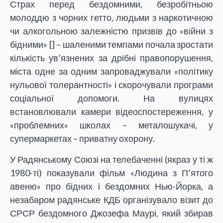
Страх перед бездомними, безробітньою
молоддю з чорних гетто, людьми з наркотичною
чи алкогольною залежністю призвів до «війни з
бідними» [
] – шаленими темпами почала зростати
кількість ув’язнених за дрібні правопорушення,
міста одне за одним запроваджували «політику
нульової толерантності» і скорочували програми
соціальної допомоги. На вулицях
встановлювали камери відеоспостереження, у
«проблемних» школах – металошукачі, у
супермаркетах – приватну охорону.
У Радянському Союзі на телебаченні (якраз у ті ж
1980-ті) показували фільм «Людина з П’ятого
авеню» про бідних і бездомних Нью-Йорка, а
незабаром радянське КДБ організувало візит до
СРСР бездомного Джозефа Маурі, який збирав