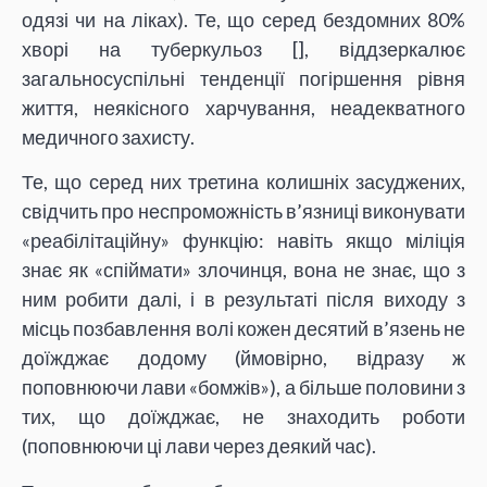
одязі чи на ліках). Те, що серед бездомних 80%
хворі на туберкульоз [
], віддзеркалює
загальносуспільні тенденції погіршення рівня
життя, неякісного харчування, неадекватного
медичного захисту.
Те, що серед них третина колишніх засуджених,
свідчить про неспроможність в’язниці виконувати
«реабілітаційну» функцію: навіть якщо міліція
знає як «спіймати» злочинця, вона не знає, що з
ним робити далі, і в результаті після виходу з
місць позбавлення волі кожен десятий в’язень не
доїжджає додому (ймовірно, відразу ж
поповнюючи лави «бомжів»), а більше половини з
тих, що доїжджає, не знаходить роботи
(поповнюючи ці лави через деякий час).