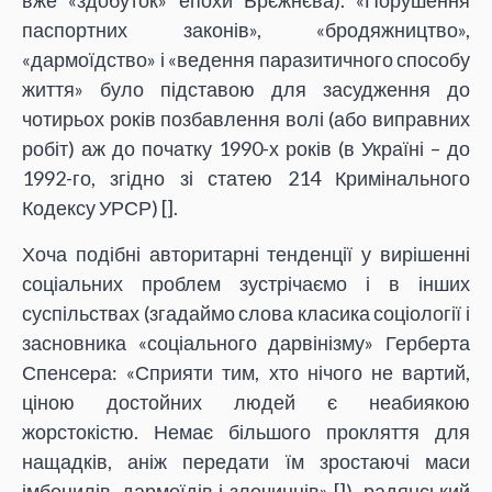
вже «здобуток» епохи Брєжнєва). «Порушення
паспортних законів», «бродяжництво»,
«дармоїдство» і «ведення паразитичного способу
життя» було підставою для засудження до
чотирьох років позбавлення волі (або виправних
робіт) аж до початку 1990-х років (в Україні – до
1992-го, згідно зі статею 214 Кримінального
Кодексу УРСР) [
].
Хоча подібні авторитарні тенденції у вирішенні
соціальних проблем зустрічаємо і в інших
суспільствах (згадаймо слова класика соціології і
засновника «соціального дарвінізму» Герберта
Спенсеpа: «Сприяти тим, хто нічого не вартий,
ціною достойних людей є неабиякою
жорстокістю. Немає більшого прокляття для
нащадків, аніж передати їм зростаючі маси
імбецилів, дармоїдів і злочинців» [
]), радянський