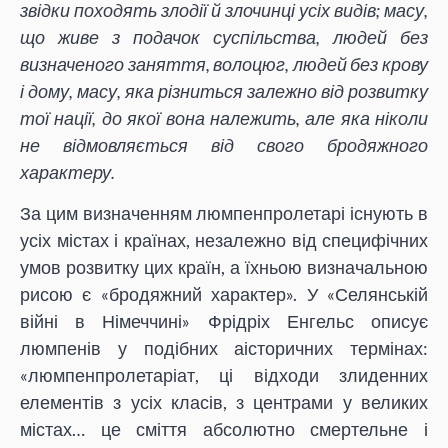
звідки походять злодії й злочинці усіх видів; масу,
що живе з подачок суспільства, людей без
визначеного заняття, волоцюг, людей без крову
і дому, масу, яка різниться залежно від розвитку
тої нації, до якої вона належить, але яка ніколи
не відмовляється від свого бродяжного
характеру.
За цим визначенням люмпенпролетарі існують в
усіх містах і країнах, незалежно від специфічних
умов розвитку цих країн, а їхньою визначальною
рисою є «бродяжний характер». У «Селянській
війні в Німеччині» Фрідріх Енгельс описує
люмпенів у подібних аісторичних термінах:
«люмпенпролетаріат, ці відходи злиденних
елементів з усіх класів, з центрами у великих
містах… це сміття абсолютно смертельне і