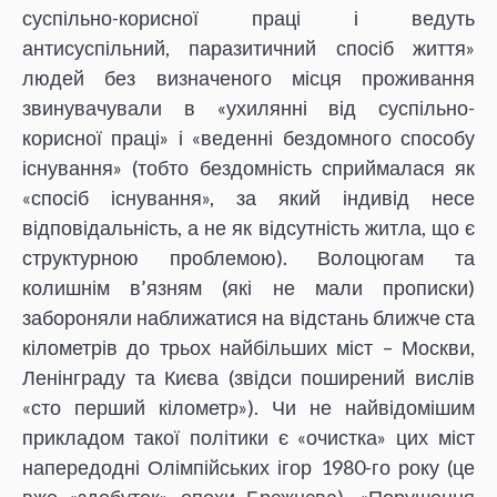
суспільно-корисної праці і ведуть
антисуспільний, паразитичний спосіб життя»
людей без визначеного місця проживання
звинувачували в «ухилянні від суспільно-
корисної праці» і «веденні бездомного способу
існування» (тобто бездомність сприймалася як
«спосіб існування», за який індивід несе
відповідальність, а не як відсутність житла, що є
структурною проблемою). Волоцюгам та
колишнім в’язням (які не мали прописки)
забороняли наближатися на відстань ближче ста
кілометрів до трьох найбільших міст – Москви,
Ленінграду та Києва (звідси поширений вислів
«сто перший кілометр»). Чи не найвідомішим
прикладом такої політики є «очистка» цих міст
напередодні Олімпійських ігор 1980-го року (це