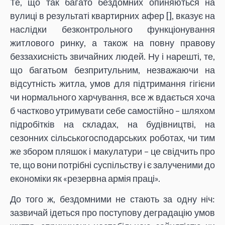
Те, що так багато бездомних опиняються на
вулиці в результаті квартирних афер [
], вказує на
наслідки безконтрольного функціонування
житлового ринку, а також на повну правову
беззахисність звичайних людей. Ну і нарешті, те,
що багатьом безпритульним, незважаючи на
відсутність житла, умов для підтримання гігієни
чи нормального харчування, все ж вдається хоча
б частково утримувати себе самостійно – шляхом
підробітків на складах, на будівництві, на
сезонних сільськогосподарських роботах, чи тим
же збором пляшок і макулатури – це свідчить про
те, що вони потрібні суспільству і є залученими до
економіки як «резервна армія праці».
До того ж, бездомними не стають за одну ніч:
зазвичай ідеться про поступову деградацію умов