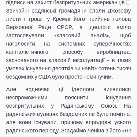
підписи на захист безпритульних американців [
].
Звичайні радянські громадяни слали Джозефу
листи і гроші, у Кремлі його прийняв голова
Верховної Ради СРСР, а ідеологи вміло
застосовували «класовий аналіз», щоб
наголосити на системних суперечностях
капіталістичного способу виробництва,
заснованого на класовій експлуатації – в таких
умовах існування десятків чи навіть сотень тисяч
бездомних у США було просто неминучим.
Але водночас ці ідеологи виявилися
неспроможними пояснити існування
безпритульних у Радянському Союзі. На
радянських вулицях бездомних не було помітно,
але вони існували, причому впродовж усього
радянського періоду. Згадаймо Леніна з його «Як