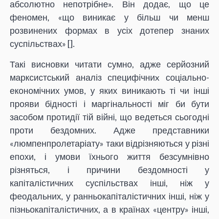
абсолютно непотрібне». Він додає, що це
феномен, «що виникає у більш чи менш
розвинених формах в усіх дотепер знаних
суспільствах» [
].
Такі висновки читати сумно, адже серйозний
марксистський аналіз специфічниx соціально-
економічних умов, у яких виникають ті чи інші
прояви бідності і маргінальності міг би бути
засобом протидії тій війні, що ведеться сьогодні
проти бездомних. Адже представники
«люмпенпролетаріату» таки відрізняються у різні
епохи, і умови їхнього життя безсумнівно
різняться, і причини бездомності у
капіталістичних суспільствах інші, ніж у
феодальних, у ранньокапіталістичних інші, ніж у
пізньокапіталістичних, а в країнах «центру» інші,