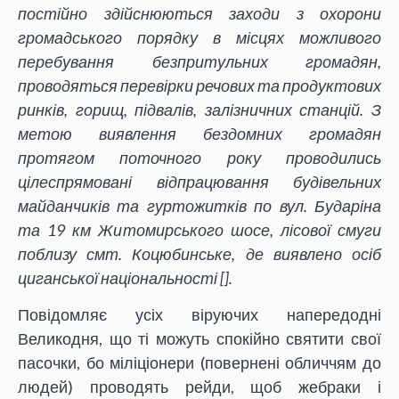
постійно здійснюються заходи з охорони
громадського порядку в місцях можливого
перебування безпритульних громадян,
проводяться перевірки речових та продуктових
ринків, горищ, підвалів, залізничних станцій. З
метою виявлення бездомних громадян
протягом поточного року проводились
цілеспрямовані відпрацювання будівельних
майданчиків та гуртожитків по вул. Бударіна
та 19 км Житомирського шосе, лісової смуги
поблизу смт. Коцюбинське, де виявлено осіб
циганської національності [
].
Повідомляє усіх віруючих напередодні
Великодня, що ті можуть спокійно святити свої
пасочки, бо міліціонери (повернені обличчям до
людей) проводять рейди, щоб жебраки і