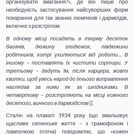
організувати змагання?», де він пише про
необхідність застосування найсуворіших форм
покарання для так званих люмпенів і дармоїдів,
включно з розстрілом:
В одному місці посадять в тюрму десяток
багачів, дюжину злодюжок, півдюжини
робітників, котрі ухиляються від роботи… В
іншому – поставлять їх чистити сортири. У
третьому – дадуть їм, після карцера, жовті
квитки, щоб увесь народ до їхнього виправлення
наглядав за ними як за шкідниками. В
четвертому – розстріляють на місці кожного
десятого, винного в дармоїдстві [
].
Сталін на плакаті 1934 року (що змальовує
щасливе селянське життя – з грамофоном і
лампочкою Ілліча) повідомляє, що
«кожен