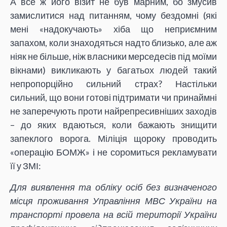
А все ж його візит не був марним, бо змусив
замислитися над питанням, чому бездомні (які
мені «надокучають» хіба що неприємним
запахом, коли знаходяться надто близько, але аж
ніяк не більше, ніж власники мерседесів під моїми
вікнами) викликають у багатьох людей такий
непропорційно сильний страх? Настільки
сильний, що вони готові підтримати чи принаймні
не заперечують проти найрепресивніших заходів
– до яких вдаються, коли бажають знищити
запеклого ворога. Міліція щороку проводить
«операцію БОМЖ» і не соромиться рекламувати
її у ЗМІ:
Для виявлення та обліку осіб без визначеного
місця проживання Управління МВС України на
транспорті провела на всій території України