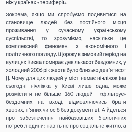
ніж у країнах «периферії».
Зокрема, якщо ми спробуємо подивитися на
становище людей без постійного місця
проживання у сучасному українському
суспільстві, то зрозуміємо, наскільки це
комплексний феномен, з економічного і
політичного погляду. Щороку в зимовий період на
вулицях Києва помирає декількасот бездомних, у
холодний 2006 рік жертв було близько дев’ятисот
[
]. Чому для цих людей у місті немає нічліжок (на
сьогодні нічліжка у Києві лише одна, може
розмістити не більше 160 людей і «фільтрує»
бездомних на вході, відмовляючись брати
хворих, п’яних чи осіб без документів). А йдеться
про забезпечення найбазовіших біологічних
потреб людини: навіть не про соціальне житло, а