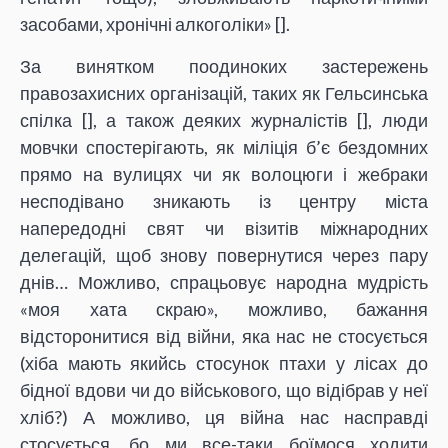
засобами, хронічні алкоголіки» [
].
За винятком поодиноких застережень
правозахисних організацій, таких як Гельсинська
спілка [
], а також деяких журналістів [
], люди
мовчки спостерігають, як міліція б’є бездомних
прямо на вулицях чи як волоцюги і жебраки
несподівано зникають із центру міста
напередодні свят чи візитів міжнародних
делегацій, щоб знову повернутися через пару
днів… Можливо, спрацьовує народна мудрість
«моя хата скраю», можливо, бажання
відсторонитися від війни, яка нас не стосується
(хіба мають якийсь стосунок птахи у лісах до
бідної вдови чи до військового, що відібрав у неї
хліб?) А можливо, ця війна нас насправді
стосується, бо ми все-таки боїмося ходити