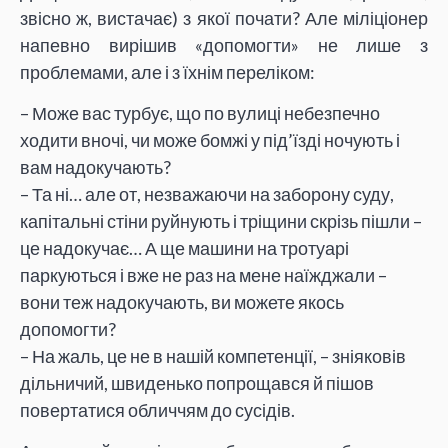
звісно ж, вистачає) з якої почати? Але міліціонер
напевно вирішив «допомогти» не лише з
проблемами, але і з їхнім переліком:
– Може вас турбує, що по вулиці небезпечно
ходити вночі, чи може бомжі у під’їзді ночують і
вам надокучають?
– Та ні… але от, незважаючи на заборону суду,
капітальні стіни руйнують і тріщини скрізь пішли –
це надокучає… А ще машини на тротуарі
паркуються і вже не раз на мене наїжджали –
вони теж надокучають, ви можете якось
допомогти?
– На жаль, це не в нашій компетенції, – зніяковів
дільничий, швиденько попрощався й пішов
повертатися обличчям до сусідів.