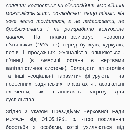
селянин, колгоспник чи одноосібник, має віднині
можливість жити по-людськи, якщо тільки він
хоче чесно трудитися, а не ледарювати, не
бродяжничати і не розкрадати колгоспне
майно».
На плакаті-карикатурі «ворогів
п’ятирічки» (1929 рік) серед буржуїв, куркулів,
попів і продажних журналістів опиняються…
п’яниці (в Америці останні є жертвами
капіталістичної системи). Волоцюги, алкоголіки
та інші «соціальні паразити» фігурують і на
повоєнних радянських плакатах як асоціальні
елементи, які становлять загрозу для
суспільства.
Згідно з указом Президіуму Верховної Ради
РСФСР від 04.05.1961 р. «Про посилення
боротьби з особами, котрі ухиляються від