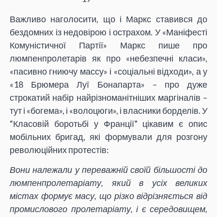
Важливо наголосити, що і Маркс ставився до
бездомних із недовірою і острахом. У «Маніфесті
Комуністичної Партії» Маркс пише про
люмпенпролетарів як про «небезпечні класи»,
«пасивно гниючу массу» і «соціальні відходи», а у
«18 Брюмера Луї Бонапарта» – про дуже
строкатий набір найрізноманітніших маргіналів –
тут і «богема», і «волоцюги», і власники борделів. У
“Класовій боротьбі у Франції” цікавим є опис
мобільних бригад, які формували для розгону
революційних протестів:
Вони належали у переважній своїй більшості до
люмпенпролетаріату, який в усіх великих
містах формує масу, що різко відрізняється від
промислового пролетаріату, і є середовищем,