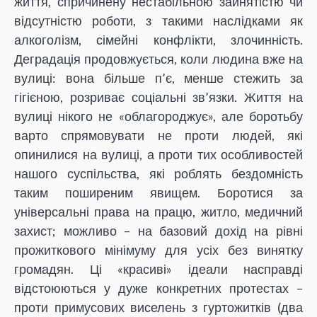
життя, спричинену нестабільною зайнятістю чи
відсутністю роботи, з такими наслідками як
алкоголізм, сімейні конфлікти, злочинність.
Деградація продовжується, коли людина вже на
вулиці: вона більше п’є, менше стежить за
гігієною, розриває соціальні зв’язки. Життя на
вулиці нікого не «облагороджує», але боротьбу
варто спрямовувати не проти людей, які
опинилися на вулиці, а проти тих особливостей
нашого суспільства, які роблять бездомність
таким поширеним явищем. Боротися за
універсальні права на працю, житло, медичний
захист; можливо – на базовий дохід на рівні
прожиткового мінімуму для усіх без винятку
громадян. Ці «красиві» ідеали насправді
відстоюються у дуже конкретних протестах –
проти примусових виселень з гуртожитків (два