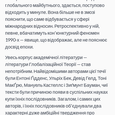
глобального майбутнього, здається, поступово
відходить у минуле. Вона більше не в змозі
пояснити, що саме відбувається у сфері
міжнародних відносин. Ретроспективно у ній,
певне, вбачатимуть кон’юнктурний феномен
1990-х — явище, що відображає, але не пояснює
досвід епохи.
Увесь корпус академічної літератури —
літератури Глобалізаційної Теорії — став
непотрібним. Найвідомішими авторами цієї течії
були Ентоні Ґідденс, Ульріх Бек, Девід Гелд, Тоні
МакҐрю, Мануель Кастеллс і Зиґмунт Бауман, чиї
тексти були причиною появи в суспільних науках
купи їхніх послідовників. Загалом, і самих цих
авторів, і їхніх послідовників об’єднували два
характерні дуже амбіційні твердження про