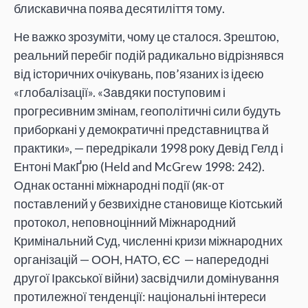
блискавична поява десятиліття тому.
Не важко зрозуміти, чому це сталося. Зрештою,
реальний перебіг подій радикально відрізнявся
від історичних очікувань, пов’язаних із ідеєю
«глобалізації». «Завдяки поступовим і
прогресивним змінам, геополітичні сили будуть
приборкані у демократичні представництва й
практики», — передрікали 1998 року Девід Гелд і
Ентоні МакҐрю (Held and McGrew 1998: 242).
Однак останні міжнародні події (як-от
поставлений у безвихідне становище Кіотський
протокол, неповноцінний Міжнародний
Кримінальний Суд, численні кризи міжнародних
організацій — ООН, НАТО, ЄС — напередодні
другої Іракської війни) засвідчили домінування
протилежної тенденції: національні інтереси