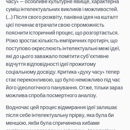
часу» — особливе культурне явище, характерна
суміш інтелектуальних викликів і можливостей.
(…) Після свого розквіту, панівна ідея на кшталт
цієї починає втрачати свою спроможність
пояснити історичний процес, що розгортається.
Різко зростає кількість емпіричних протиріч, що
поступово окреслюють інтелектуальні межі ідеї,
які до цього заважало помітити суб’єктивне
відчуття відповідності ідеї прожитому
соціальному досвіду. Критика «духу часу» тепер
стає переконливою, що було неможливо під час
його ідеологічного панування. Отже, тільки зараз
можлива спроба посмертного аналізу.
Водночас цей процес відмирання ідеї залишає
після себе інтелектуальну прірву, яка була би
меншою, якби була спричинена хибами