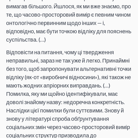
вимагав більшого. Йшлося, як ми вже знаємо, про
те, що часово-просторовий вимір є певним чином
онтологічно первинним щодо інших — і,
відповідно, має бути точкою відліку для пояснень
суспільства. (…)
Відповісти на питання, чому ці твердження
неправильні, зараз не так уже й легко. Принаймні
без того, щоб запропонувати альтернативні точки
відліку (як-от «виробничі відносини»), які також не
мають жодних апріорних виправдань. (…)
Помилка, яку ми щойно ідентифікували, має
доволі знайому назву: недоречна конкретність.
Наслідки цієї помилки були суттєвими. Знову й
знову у літературі спроба обґрунтування
соціальних змін через часово-просторовий вимір
соціальних структур призводила до