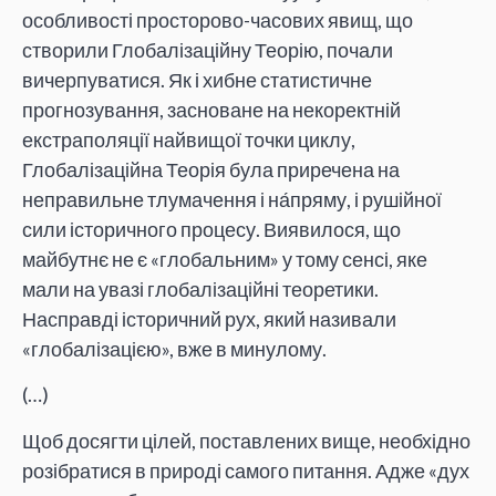
особливості просторово-часових явищ, що
створили Глобалізаційну Теорію, почали
вичерпуватися. Як і хибне статистичне
прогнозування, засноване на некоректній
екстраполяції найвищої точки циклу,
Глобалізаційна Теорія була приречена на
неправильне тлумачення і на́пряму, і рушійної
сили історичного процесу. Виявилося, що
майбутнє не є «глобальним» у тому сенсі, яке
мали на увазі глобалізаційні теоретики.
Насправді історичний рух, який називали
«глобалізацією», вже в минулому.
(…)
Щоб досягти цілей, поставлених вище, необхідно
розібратися в природі самого питання. Адже «дух