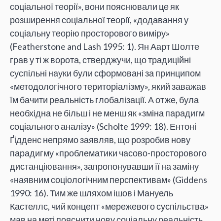
соціальної теорії», вони пояснювали це як
розширення соціальної теорії, «додавання у
соціальну теорію просторового виміру»
(Featherstone and Lash 1995: 1). Ян Аарт Шолте
грав у ті ж ворота, стверджучи, що традиційні
суспільні науки були сформовані за принципом
«методологічного територіалізму», який заважав
їм бачити реальність глобалізації. А отже, була
необхідна не більш і не менш як «зміна парадигм
соціального аналізу» (Scholte 1999: 18). Ентоні
Ґідденс непрямо заявляв, що розробив нову
парадигму «проблематики часово-просторового
дистанціювання», запропонувавши її на заміну
«наявним соціологічним перспективам» (Giddens
1990: 16). Тим же шляхом ішов і Мануель
Кастеллс, чий концепт «мережевого суспільства»
мав на меті пояснити нову соціальну реальність,