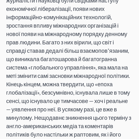
журналісти і науковці були свідками наступу
економічної лібералізації, появи нових
інформаційно-комунікаційних технологій,
зростання впливу міжнародних організацій і
нової появи на міжнародному порядку денному
прав людини. Багато з них вірили, що світ і
справді ставав дедалі більш взаємопов’язаним,
що виникала багатошарова й багатогранна
система «глобального управління», яка мала на
меті змінити самі засновки міжнародної політики.
Кінець кінцем, можна твердити, що «епоха
глобалізації», безсумнівно, існувала лише в тому
сенсі, що існувало це тимчасове — хоч і реальне
— уявлення про неї. В усякому разі, це вже в
минулому. Нещодавнє зникнення цього терміну з
англо-американських медіа та коментарів
політиків було настільки ж раптовим, як і його