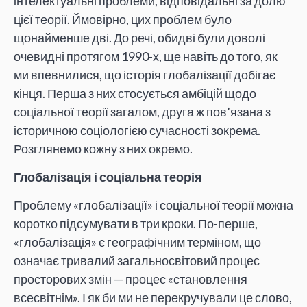
інтелектуальні проблеми, відповідальні за долю
цієї теорії. Ймовірно, цих проблем було
щонайменше дві. До речі, обидві були доволі
очевидні протягом 1990-х, ще навіть до того, як
ми впевнилися, що історія глобалізації добігає
кінця. Перша з них стосується амбіцій щодо
соціальної теорії загалом, друга ж пов’язана з
історичною соціологією сучасності зокрема.
Розглянемо кожну з них окремо.
Глобалізація і соціальна теорія
Проблему «глобалізації» і соціальної теорії можна
коротко підсумувати в три кроки. По-перше,
«глобалізація» є географічним терміном, що
означає тривалий загальносвітовий процес
просторових змін — процес «становлення
всесвітнім». І як би ми не перекручували це слово,