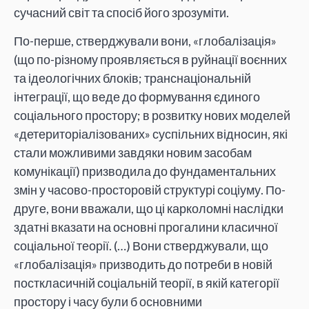
сучасний світ та спосіб його зрозуміти.
По-перше, стверджували вони, «глобалізація»
(що по-різному проявляється в руйнації воєнних
та ідеологічних блоків; транснаціональній
інтеграції, що веде до формування єдиного
соціального простору; в розвитку нових моделей
«детериторіалізованих» суспільних відносин, які
стали можливими завдяки новим засобам
комунікації) призводила до фундаментальних
змін у часово-просторовій структурі соціуму. По-
друге, вони вважали, що ці карколомні наслідки
здатні вказати на основні прогалини класичної
соціальної теорії. (…) Вони стверджували, що
«глобалізація» призводить до потреби в новій
посткласичній соціальній теорії, в якій категорії
простору і часу були б основними