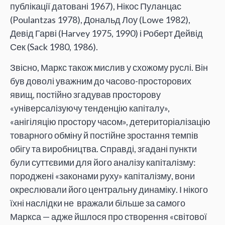
публікації датовані 1967), Нікос Пуланцас
(Poulantzas 1978), Дональд Лоу (Lowe 1982),
Девід Гарві (Harvey 1975, 1990) і Роберт Дейвід
Сек (Sack 1980, 1986).
Звісно, Маркс також мислив у схожому руслі. Він
був доволі уважним до часово-просторових
явищ, постійно згадував просторову
«універсалізуючу тенденцію капіталу»,
«анігіляцію простору часом», детериторіалізацію
товарного обміну й постійне зростання темпів
обігу та виробництва. Справді, згадані пункти
були суттєвими для його аналізу капіталізму:
породжені «законами руху» капіталізму, вони
окреслювали його центральну динаміку. І нікого
їхні наслідки не вражали більше за самого
Маркса — адже йшлося про створення «світової