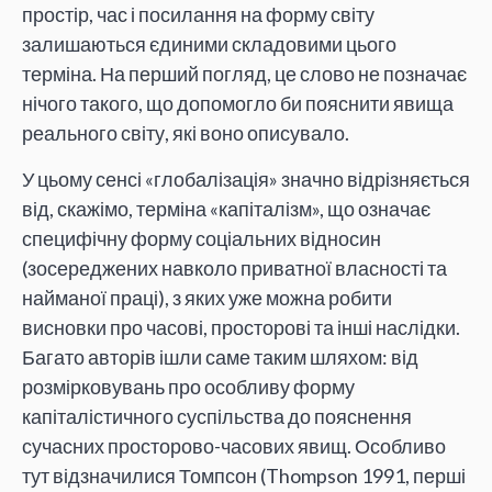
простір, час і посилання на форму світу
залишаються єдиними складовими цього
терміна. На перший погляд, це слово не позначає
нічого такого, що допомогло би пояснити явища
реального світу, які воно описувало.
У цьому сенсі «глобалізація» значно відрізняється
від, скажімо, терміна «капіталізм», що означає
специфічну форму соціальних відносин
(зосереджених навколо приватної власності та
найманої праці), з яких уже можна робити
висновки про часові, просторові та інші наслідки.
Багато авторів ішли саме таким шляхом: від
розмірковувань про особливу форму
капіталістичного суспільства до пояснення
сучасних просторово-часових явищ. Особливо
тут відзначилися Томпсон (Thompson 1991, перші