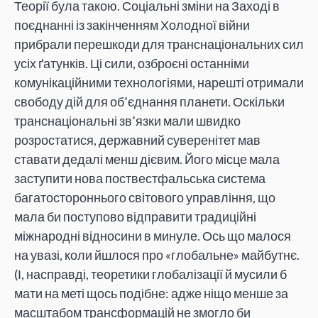
Теорії була такою. Соціальні зміни на Заході в
поєднанні із закінченням Холодної війни
прибрали перешкоди для транснаціональних сил
усіх ґатунків. Ці сили, озброєні останніми
комунікаційними технологіями, нарешті отримали
свободу дій для об’єднання планети. Оскільки
транснаціональні зв’язки мали швидко
розростатися, державний суверенітет мав
ставати дедалі менш дієвим. Його місце мала
заступити нова поствестфальська система
багатостороннього світового управління, що
мала би поступово відправити традиційні
міжнародні відносини в минуле. Ось що малося
на увазі, коли йшлося про «глобальне» майбутнє.
(І, насправді, теоретики глобалізації й мусили б
мати на меті щось подібне: адже ніщо менше за
масштабом трансформацій не змогло би