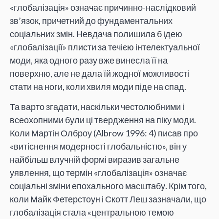
«глобалізація» означає причинно-наслідковий
зв’язок, причетний до фундаментальних
соціальних змін. Невдача полишила б ідею
«глобалізації» плисти за течією інтелектуальної
моди, яка одного разу вже винесла її на
поверхню, але не дала їй жодної можливості
стати на ноги, коли хвиля моди піде на спад.
Та варто згадати, наскільки честолюбними і
всеохопними були ці твердження на піку моди.
Коли Мартін Олброу (Albrow 1996: 4) писав про
«витіснення модерності глобальністю», він у
найбільш влучній формі виразив загальне
уявлення, що термін «глобалізація» означає
соціальні зміни епохального масштабу. Крім того,
коли Майк Фетерстоун і Скотт Леш зазначали, що
глобалізація стала «центральною темою