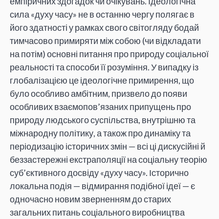
емпіричних здогадок чи очікувань. Ідеологічна
сила «духу часу» не в останню чергу полягає в
його здатності у рамках свого світогляду бодай
тимчасово примиряти між собою (чи відкладати
на потім) основні питання про природу соціальної
реальності та способи її розуміння. У випадку із
глобалізацією це ідеологічне примирення, що
було особливо амбітним, призвело до появи
особливих взаємопов’язаних припущень про
природу людського суспільства, внутрішню та
міжнародну політику, а також про динаміку та
періодизацію історичних змін — всі ці дискусійні й
беззастережні екстраполяції на соціальну теорію
суб’єктивного досвіду «духу часу». Історично
локальна подія — відмирання подібної ідеї — є
одночасно новим зверненням до старих
загальних питань соціального виробництва