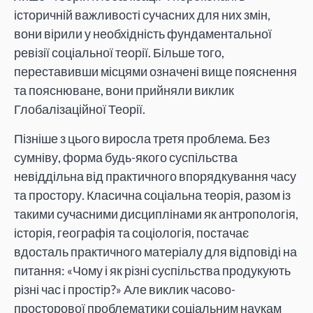
історичній важливості сучасних для них змін,
вони вірили у необхідність фундаментальної
ревізії соціальної теорії. Більше того,
переставивши місцями означені вище пояснення
та пояснюване, вони прийняли виклик
Глобалізаційної Теорії.
Пізніше з цього виросла третя проблема. Без
сумніву, форма будь-якого суспільства
невіддільна від практичного впорядкування часу
та простору. Класична соціальна теорія, разом із
такими сучасними дисциплінами як антропологія,
історія, географія та соціологія, постачає
вдосталь практичного матеріалу для відповіді на
питання: «Чому і як різні суспільства продукують
різні час і простір?» Але виклик часово-
просторової проблематики соціальним наукам