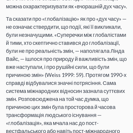
можна охарактеризувати як «вчорашній дух часу».
Та сказати про «глобалізацію» як про «дух часу» —
не означає ствердити, що події, які її викликали,
були незначущими. «Суперечки між глобалістами
й тими, хто скептично ставився до глобалізації,
були не про реальність змін, — наполягала Лінда
Вайс, — ішлося про природу й важливість змін, що
вже наступали, і про рушійні сили, що були
причиною змін» (Weiss 1999: 59). Протягом 1990-х
справді відбувалися значні потрясіння. Сама
система міжнародних відносин зазнала суттєвих
змін. Розповсюджена на той час думка, що
причиною цих змін була просторова й часова
трансформація людського існування —
«глобалізація», яка мчала нас до пост-
вестфальського або навіть пост-міжнародного