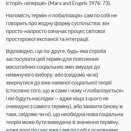
історії» «вперше» (Marx and Engels 1976: 73).
Натомість термін «глобалізація» сам по собі не
говорить про жодну форму суспільства: він
просто-напросто означає процес світової
просторової експансії та інтеграції.
Відповідно, і це по-друге, будь-яка спроба
застосувати цей термін для пояснення
масштабних соціальних змін змушує до
неминучого вибору: або (свідомо чи ні)
звернутися до вже наявної соціальної теорії
(стосовно того, що ж саме і чому «глобалізується»
і які будуть наслідки — адже ніщо з цього не
очевидно з самого терміну), або заявити (знову ж
таки, свідомо чи ні), що необхідна нова соціальна
теорія може бути виведена зі значення терміну,
адже простір і час вже самі по собі є основними