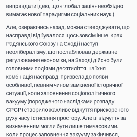
виправдати ідею, що «глобалізація» необхідно
вимагає нової парадигми соціальних наук.)
Але, озираючись назад, можна стверджувати, що
насправді відбувалося щось зовсім інше. Крах
Радянського Союзу на Сході і наступ
неолібералізму, що послаблював державне
регулювання економіки, на Заході дійсно були
головними подіями десятиліття. Та їхня
комбінація насправді призвела до появи
особливої, певним чином замкненої історичної
ситуації, коли заповнення соціополітичного
вакууму (породженого наслідками розпаду
СРСР) створило жахливе відчуття прискореного
руху часу і стисення простору. Але ці відчуття за
визначенням могли бути лише тимчасовими.
Коли процес заповнення вакууму закінчився,