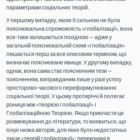
параметрами соціальних теорій.
У першому випадку, якою б сильною не була
пояснювальна спроможність «глобалізації», вона
все-таки залишається похідною — адже у
загальній пояснювальній схемі «глобалізація»
лишається перш за все описовим терміном, що
визначає пояснюване явище. У другому випадку,
однак, вона сама стає поясненням тези —
поясненням, виправданим лише у разі успіху
просторово-часового переформулювання
соціальної теорії. У цьому протиріччі й полягає
різниця між «теорією глобалізації» і
Глобалізаційною Теорією. Якщо прикласти це
розмежування до літератури, то виявиться, що
існує низка авторів, для яких було недостатньо
лише «теорій глобалізації»: переконані в