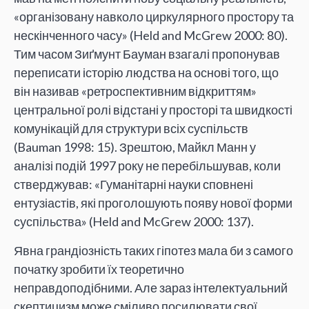
«організовану навколо циркулярного простору та
нескінченного часу» (Held and McGrew 2000: 80).
Тим часом Зиґмунт Бауман взагалі пропонував
переписати історію людства на основі того, що
він називав «ретроспективним відкриттям»
центральної ролі відстані у просторі та швидкості
комунікацій для структури всіх суспільств
(Bauman 1998: 15). Зрештою, Майкл Манн у
аналізі подій 1997 року не перебільшував, коли
стверджував: «Гуманітарні науки сповнені
ентузіастів, які проголошують появу нової форми
суспільства» (Held and McGrew 2000: 137).
Явна грандіозність таких гіпотез мала би з самого
початку зробити їх теоретично
неправдоподібними. Але зараз інтелектуальний
скептицизм може сміливо посилювати свої