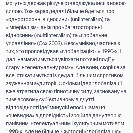
могутніх держав рішуче стверджувалися з новою
силою. Тож зараз дедалі більше йдеться про
«односторонні відносини» (unilateralism) та
«імперіалізм», аніж про «багатосторонні
відносини» (multilateralism) та «глобальне
управління» (Cox 2003). Безсумнівно, частина з
тих, хто проповідував «глобалізацію» у 1990-х, і
далі намагатимуться увіпхати поточні події у
стару інтелектуальну рамку. Але вони, скоріше за
все, стикатимуться із дедалі більшим спротивом і
звуженням аудиторії. Оскільки ідея глобалізації
вже втратила свою гіпнотичну силу, засновану на
тимчасовому суб’єктивному відчутті
відповідності ідеї минулій епосі. Саме ця
«очевидна» відповідність і зробила дану теорію
панівним інтелектуальним і культурним мотивом
1990-х. Але не більше. Сьогодні «глобалізацію»