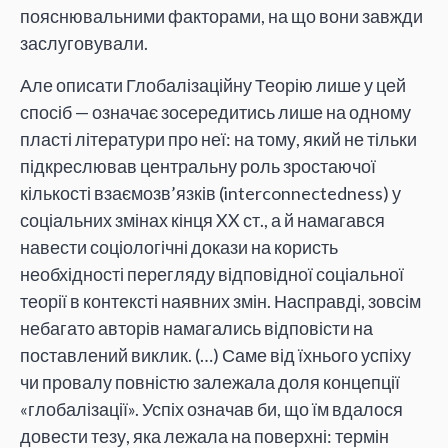
пояснювальними факторами, на що вони завжди
заслуговували.
Але описати Глобалізаційну Теорію лише у цей
спосіб — означає зосередитись лише на одному
пласті літератури про неї: на тому, який не тільки
підкреслював центральну роль зростаючої
кількості взаємозв’язків (interconnectedness) у
соціальних змінах кінця XX ст., а й намагався
навести соціологічні докази на користь
необхідності перегляду відповідної соціальної
теорії в контексті наявних змін. Насправді, зовсім
небагато авторів намагались відповісти на
поставлений виклик. (…) Саме від їхнього успіху
чи провалу повністю залежала доля концепції
«глобалізації». Успіх означав би, що їм вдалося
довести тезу, яка лежала на поверхні: термін