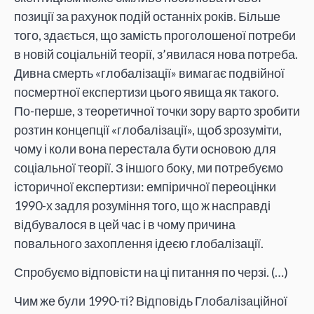
позиції за рахунок подій останніх років. Більше
того, здається, що замість проголошеної потреби
в новій соціальній теорії, з’явилася нова потреба.
Дивна смерть «глобалізації» вимагає подвійної
посмертної експертизи цього явища як такого.
По-перше, з теоретичної точки зору варто зробити
розтин концепції «глобалізації», щоб зрозуміти,
чому і коли вона перестала бути основою для
соціальної теорії. З іншого боку, ми потребуємо
історичної експертизи: емпіричної переоцінки
1990-х задля розуміння того, що ж насправді
відбувалося в цей час і в чому причина
повального захоплення ідеєю глобалізації.
Спробуємо відповісти на ці питання по черзі. (…)
Чим же були 1990-ті? Відповідь Глобалізаційної