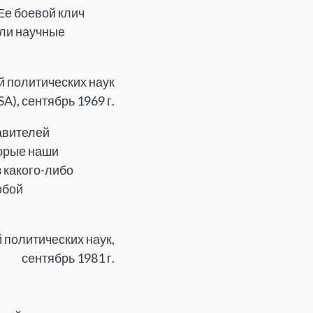
Ее боевой клич
али научные
й политических наук
SA), сентябрь 1969 г.
авителей
торые наши
 какого-либо
собой
 политических наук,
сентябрь 1981 г.