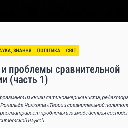
НАУКА, ЗНАННЯ
ПОЛІТИКА
СВІТ
 и проблемы сравнительной
и (часть 1)
рагмент из книги латиноамериканиста, редактора 
s
Рональда Чилкота
«Теории сравнительной политоло
р рассматривает проблемы взаимодействия господ
рситетской наукой.