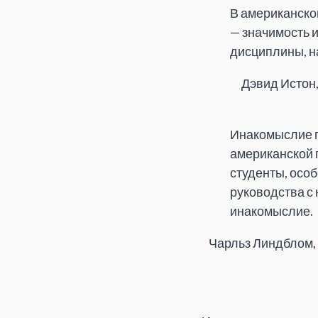
В американско
— значимость и
дисциплины, н
Дэвид Истон
Инакомыслие п
американской п
студенты, осо
руководства с 
инакомыслие.
Чарльз Линдблом, 