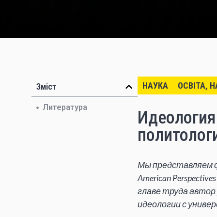
НАУКА
ОСВІТА, 
Зміст
Литература
Идеология
политологи
Мы представляем ф
American Perspective
главе труда авто
идеологии с униве