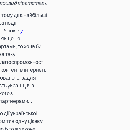
 привид піратства».
в тому два найбільші
акі події
 5 років
у
, якщо не
ртами, то хоча би
за таку
 платоспроможності
онтент в інтернеті.
зованого, задля
ть українців із
кого з
и партнерами…
 дії української
мітив одну цікаву
о (хто ж захоче