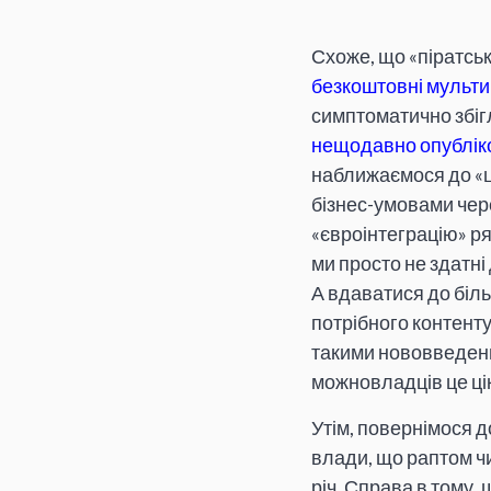
Схоже, що «піратськ
безкоштовні мультиме
симптоматично збігл
нещодавно опубліко
наближаємося до «ц
бізнес-умовами чере
«євроінтеграцію» р
ми просто не здатні
А вдаватися до біль
потрібного контенту 
такими нововведення
можновладців це ці
Утім, повернімося д
влади, що раптом чи
річ. Справа в тому,