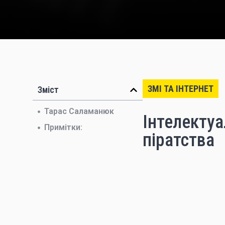
ЗМІ ТА ІНТЕРНЕТ
Зміст
Тарас Саламанюк
Інтелектуа
Примітки:
піратства