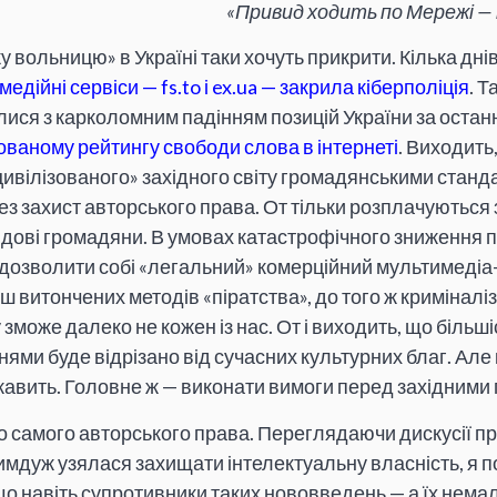
«Привид ходить по Мережі —
у вольницю» в Україні таки хочуть прикрити. Кілька дні
дійні сервіси — fs.to і ex.ua — закрила кіберполіція
. Т
ися з карколомним падінням позицій України за останні
ваному рейтингу свободи слова в інтернеті
. Виходить
ивілізованого» західного світу громадянськими станда
з захист авторського права. От тільки розплачуються 
ядові громадяни. В умовах катастрофічного зниження
 дозволити собі «легальний» комерційний мультимедіа-к
ш витончених методів «піратства», до того ж криміналі
зможе далеко не кожен із нас. От і виходить, що більшіс
ми буде відрізано від сучасних культурних благ. Але 
кавить. Головне ж — виконати вимоги перед західним
о самого авторського права. Переглядаючи дискусії про
мдуж узялася захищати інтелектуальну власність, я по
 що навіть супротивники таких нововведень — а їх немал