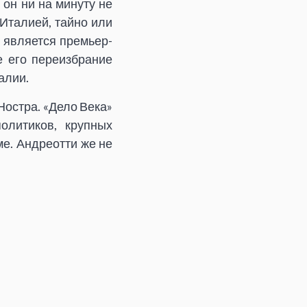
 он ни на минуту не
Италией, тайно или
о является премьер-
е его переизбрание
алии.
Ностра. «Дело Века»
олитиков, крупных
е. Андреотти же не