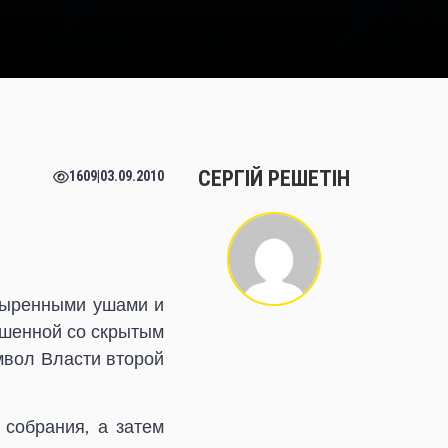
СЕРГІЙ РЕШЕТІН
1609
|
03.09.2010
опыренными ушами и
ешенной со скрытым
мвол Власти второй
 собрания, а затем