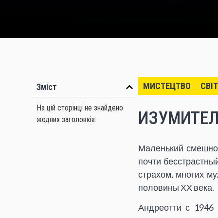
МИСТЕЦТВО
СВІТ
Зміст
На цій сторінці не знайдено
ИЗУМИТЕЛ
жодних заголовків.
Маленький смешной
почти бесстрастны
страхом, многих м
половины ХХ века.
Андреотти с 1946 