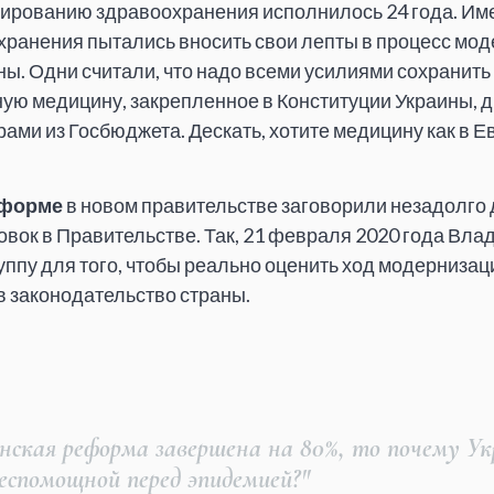
ированию здравоохранения исполнилось 24 года. Име
хранения пытались вносить свои лепты в процесс мо
ы. Одни считали, что надо всеми усилиями сохранить
ную медицину, закрепленное в Конституции Украины, д
ми из Госбюджета. Дескать, хотите медицину как в Е
еформе
в новом правительстве заговорили незадолго
вок в Правительстве. Так, 21 февраля 2020 года Вла
уппу для того, чтобы реально оценить ход модернизац
в законодательство страны.
нская реформа завершена на 80%, то почему Ук
еспомощной перед эпидемией?"