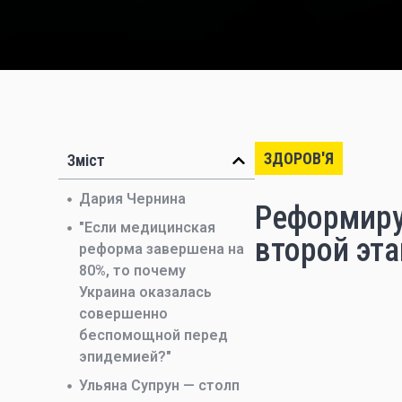
ЗДОРОВ'Я
Зміст
Дария Чернина
Реформиру
"Если медицинская
второй эт
реформа завершена на
80%, то почему
Украина оказалась
совершенно
беспомощной перед
эпидемией?"
Ульяна Супрун — столп