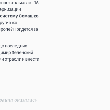
нно столько лет 16
дернизации
систему Семашко
ругие же
вропе? Придется за
 до последних
димир Зеленский
ии отрасли и внести
раина оказалась