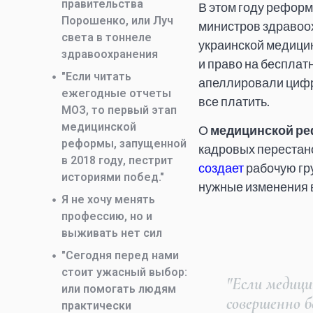
правительства
В этом году реформ
Порошенко, или Луч
министров здравоо
света в тоннеле
украинской медицин
здравоохранения
и право на бесплат
"Если читать
апеллировали цифра
ежегодные отчеты
все платить.
МОЗ, то первый этап
медицинской
О
медицинской р
реформы, запущенной
кадровых перестано
в 2018 году, пестрит
создает
рабочую гр
историями побед."
нужные изменения 
Я не хочу менять
профессию, но и
выживать нет сил
"Сегодня перед нами
стоит ужасный выбор:
"Если медици
или помогать людям
совершенно б
практически