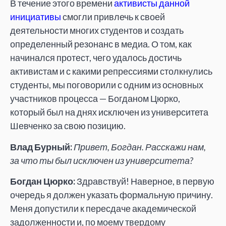
В течение этого времени
активисты данной
инициативы
смогли привлечь к своей
деятельности многих студентов и создать
определенный резонанс в медиа. О том, как
начинался протест, чего удалось достичь
активистам и с какими репрессиями столкнулись
студенты, мы поговорили с одним из основных
участников процесса — Богданом Цюрко,
который был на днях исключен из университета
Шевченко за свою позицию.
Влад Бурный:
Привет, Богдан. Расскажи нам,
за что ты был исключен из университета?
Богдан Цюрко:
Здравствуй! Наверное, в первую
очередь я должен указать формальную причину.
Меня допустили к пересдаче академической
задолженности и, по моему твердому