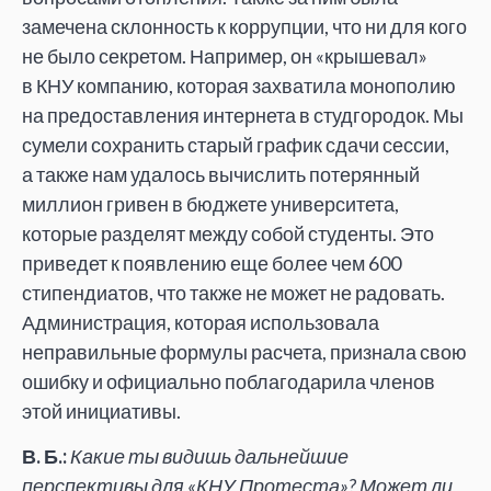
замечена склонность к коррупции, что ни для кого
не было секретом. Например, он «крышевал»
в КНУ компанию, которая захватила монополию
на предоставления интернета в студгородок. Мы
сумели сохранить старый график сдачи сессии,
а также нам удалось вычислить потерянный
миллион гривен в бюджете университета,
которые разделят между собой студенты. Это
приведет к появлению еще более чем 600
стипендиатов, что также не может не радовать.
Администрация, которая использовала
неправильные формулы расчета, признала свою
ошибку и официально поблагодарила членов
этой инициативы.
В. Б.:
Какие ты видишь дальнейшие
перспективы для «КНУ Протеста»? Может ли