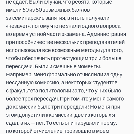
не сдает. Были случаи, что ребята, которые
имели 50 из 50 возможных баллов
за семинарские занятия, в итоге получали
«незачет», потому что не знали одного вопроса
во время устной части экзамена. Администрация
при пособничестве нескольких преподавателей
использовала все возможные методы для того,
чтобы обеспечить протестующим три и больше
пересдачи. Были и смешные моменты.
Например, меня формально отчислили за одну
несданную комиссию, а некоторых студентов
с факультета политологии за то, что у них было
более трех пересдач. При том что у меня самого
до комиссии было три пересдачи! Но меня при
этом допустили к комиссии, две из которых я
сдал, а их — нет. То есть они нарушили норму,
по которой отчисление произошло в моем