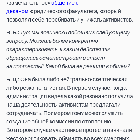
«замечательное»
общение с
деканом
юридического факультета, который
позволял себе перебивать и унижать активистов.
В. Б.:
Тут мы логически подошли к следующему
вопросу. Можешь более конкретно
охарактеризовать, к каким действиям
обращалась администрация в ответ
на протесты? Какой была ее реакция в общем?
Б. Ц.
: Она была либо нейтрально-скептическая,
либо резко негативная. В первом случае, когда
администрация видела какой резонанс получила
наша деятельность, активистам предлагали
сотрудничать. Примером тому может служить
создание общей комиссии по отоплению.
Во втором случае участников протеста начинали
жестко критиковать, обвинять во всех смертных