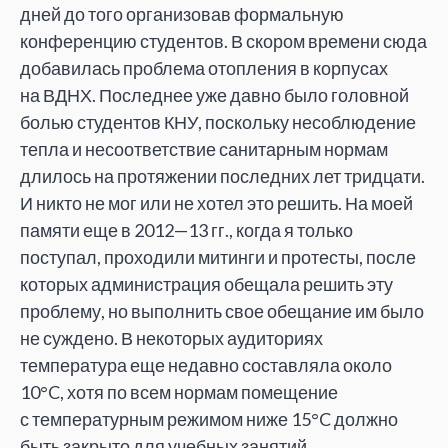
дней до того организовав формальную
конференцию студентов. В скором времени сюда
добавилась проблема отопления в корпусах
на ВДНХ. Последнее уже давно было головной
болью студентов КНУ, поскольку несоблюдение
тепла и несоответствие санитарным нормам
длилось на протяжении последних лет тридцати.
И никто не мог или не хотел это решить. На моей
памяти еще в 2012—13 гг., когда я только
поступал, проходили митинги и протесты, после
которых администрация обещала решить эту
проблему, но выполнить свое обещание им было
не суждено. В некоторых аудиториях
температура еще недавно составляла около
10°C, хотя по всем нормам помещение
с температурным режимом ниже 15°C должно
быть закрыто для учебных занятий.