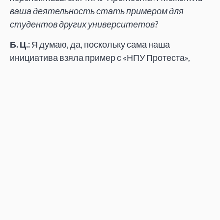
ваша деятельность стать примером для
студентов других университетов?
Б. Ц.:
Я думаю, да, поскольку сама наша
инициатива взяла пример с «НПУ Протеста»,
у которого мы многому научились. Перспективы
у нас радужные. Коммуникация с огромным
числом СМИ и полная прозрачность нашей
деятельности помогают сделать движение
достоянием общественности, вынести его
на публичную платформу. Мы будем и дальше
стараться сотрудничать со Студенческим
парламентом, использовать легальные методы
для создания механизма влияния активных
студентов на свой университет и отстаивания
своих прав. Раньше студенты соглашались
с любыми решениями и не вникали в актуальные