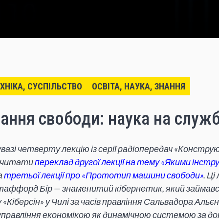
ЕХНІКА, СУСПІЛЬСТВО
ОСВІТА, НАУКА, ЗНАННЯ
ання свободи: наука на служб
вазі четверту лекцію із серії радіопередач «Констру
очитати
переклад другої лекції на тему «Якими інст
а
третьої лекції про «Прототип машини свободи»
. Ці
Стаффорд Бір — знаменитий кібернетик, який займав
Кіберсін» у Чилі за часів правління Сальвадора Альєн
управління економікою як динамічною системою за д