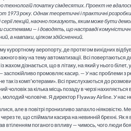
о технологій початку сімдесятих. Проект не вдалос
т 1973 року. Однак теоретичні і практичні розробки,
 серії лекцій, наочно показують, яким може бути де
и системами — і доводять, що насправді комуністичн
ий, а навпаки, цілком здійсненний.
му курортному аеропорту, де протягом вихідних відб
ажного віку на тему автоматизації. Всі повертаються 
із жахом дізнається, що в літаку, на який у нього білет, 
 — заспокійливо промовляє касир. — У нас проблеми з 
 не так із комп’ютерами». Всі прислухаються до розмови
ий чоловік за кілька місць позаду в черзі нахиляється 
молодий чоловіче. Я директор Flyaway Airline. У нас 
лися, але в повітрі пронизливо запахло ніяковістю. Мен
 через те, що спіймали касира на невинній брехні. Як я
тав втіленням поганого впливу — чимось, чого люди боя