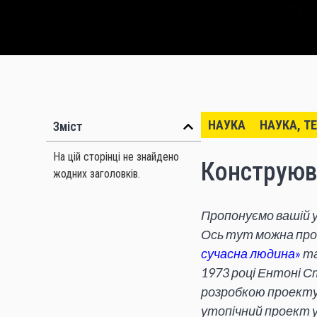
НАУКА
НАУКА, Т
Зміст
На цій сторінці не знайдено
Конструюв
жодних заголовків.
Пропонуємо вашій у
Ось тут можна пр
сучасна людина»
т
1973 році Ентоні 
розробкою проекту «
утопічний проект 