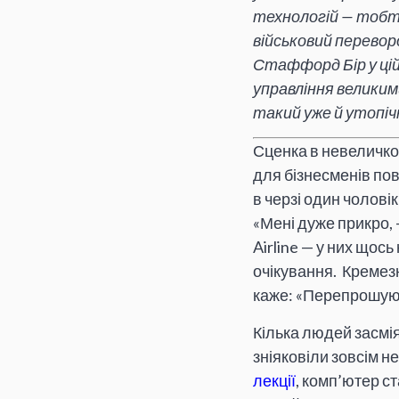
технологій — тобт
військовий переворо
Стаффорд Бір у цій
управління великим
такий уже й утопічн
Сценка в невеличко
для бізнесменів пов
в черзі один чоловік 
«Мені дуже прикро,
Airline — у них щось
очікування. Кремезн
каже: «Перепрошую, 
Кілька людей засмія
зніяковіли зовсім не
лекції
, комп’ютер с