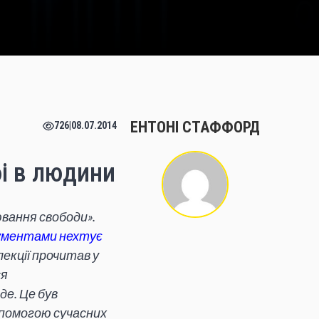
ЕНТОНІ СТАФФОРД
726
|
08.07.2014
і в людини
ювання свободи».
рументами нехтує
 лекції прочитав у
ся
де. Це був
опомогою сучасних