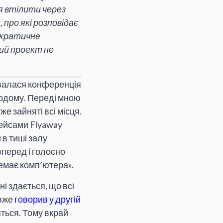
я втілити через
 про які розповідає
мократичне
ий проект не
увалася конференція
додому. Переді мною
уже зайняті всі місця.
рейсами Flyaway
 в тиші залу
вперед і голосно
немає комп’ютера».
і здається, що всі
 вже
говорив у другій
ться. Тому вкрай