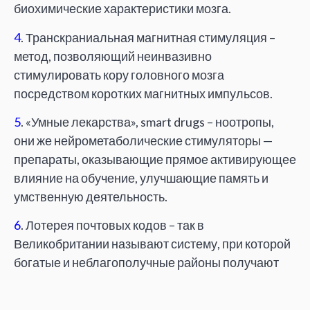
биохимические характеристики мозга.
4
. Транскраниальная магнитная стимуляция –
метод, позволяющий неинвазивно
стимулировать кору головного мозга
посредством коротких магнитных импульсов.
5
. «Умные лекарства», smart drugs – ноотропы,
они же нейрометаболические стимуляторы —
препараты, оказывающие прямое активирующее
влияние на обучение, улучшающие память и
умственную деятельность.
6
. Лотерея почтовых кодов – так в
Великобритании называют систему, при которой
богатые и неблагополучные районы получают
разное финансирование школ, больниц и пр.
Стивен Роуз
– профессор биологии и