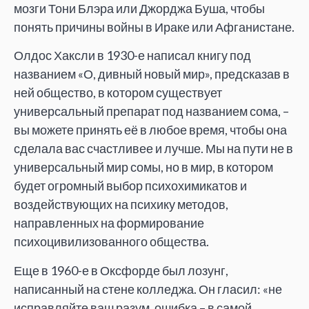
мозги Тони Блэра или Джорджа Буша, чтобы
понять причины войны в Ираке или Афганистане.
Олдос Хаксли в 1930-е написал книгу под
названием «О, дивный новый мир», предсказав в
ней общество, в котором существует
универсальный препарат под названием сома, –
вы можете принять её в любое время, чтобы она
сделала вас счастливее и лучше. Мы на пути не в
универсальный мир сомы, но в мир, в котором
будет огромный выбор психохимикатов и
воздействующих на психику методов,
направленных на формирование
психоцивилизованного общества.
Еще в 1960-е в Оксфорде был лозунг,
написанный на стене колледжа. Он гласил: «не
исправляйте ваш разум, ошибка – в самой