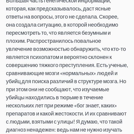
Большая часть генетической информации,
которая, как предсказывалось, даст ясные
ответы на вопросы, этого не сделала. Скорее,
она создала ситуацию, в которой необходимо
пересмотреть то, что является безумным и
плохим. Распространилось повальное
увлечение возможностью обнаружить, что кто-то
является психопатом и вероятно склонен к
совершению тяжкого преступления. Есть ученые,
сравнивающие мозги «нормальных» людей и
убийц для поиска различий в структуре мозга. Но
при этом они не сообщают, что изучаемые
убийцы находились в тюрьме в течение
нескольких лет при режиме «бог знает, каких»
препаратов и какой жестокости. И их сравнивают
с людьми, взятыми с улицы! Я думаю, что такой
диагноз ненадежен: ведь нам не нужно изучать