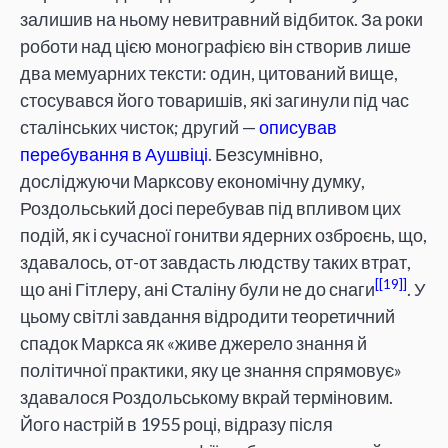
залишив на ньому невитравний відбиток. За роки
роботи над цією монографією він створив лише
два мемуарних тексти: один, цитований вище,
стосувався його товаришів, які загинули під час
сталінських чисток; другий —
описував
перебування в Аушвіці
. Безсумнівно,
досліджуючи Марксову економічну думку,
Роздольський досі перебував під впливом цих
подій, як і сучасної гонитви ядерних озброєнь, що,
здавалось, от-от завдасть людству таких втрат,
[19]
що ані Гітлеру, ані Сталіну були не до снаги
. У
цьому світлі завдання відродити теоретичний
спадок Маркса як «живе джерело знання й
політичної практики, яку це знання спрямовує»
здавалося Роздольському вкрай терміновим.
Його настрій в 1955 році, відразу після