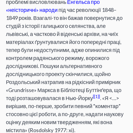
проблемі висловлювань
Енгельса про
«неісторичні» народи
під час революції 1848–
1849 років. Взагалі-то він бажав повернутися до
студій з історії галицького селянства, але
львівські, а частково й віденські архіви, на чиїх
матеріалах ґрунтувалися його попередні праці,
тепер були недоступними, адже опинилися під
контролем радянського режиму, ворожого
дослідникові. Пошуки альтернативного
дослідницького проекту скінчилися, щойно
Роздольський натрапив на рідкісний примірник
«Grundrisse» Маркса в Бібліотеці Буттінґера, що
[1]
тоді розташовувалася в Нью-Йорку
. «Я <…>
вирішив, по-перше, зробити певний “коментар”
стосовно цієї роботи, а по-друге, надати наукову
оцінку деяким новим твердженням, які вона
містила» (Rosdolsky 1977: xi).