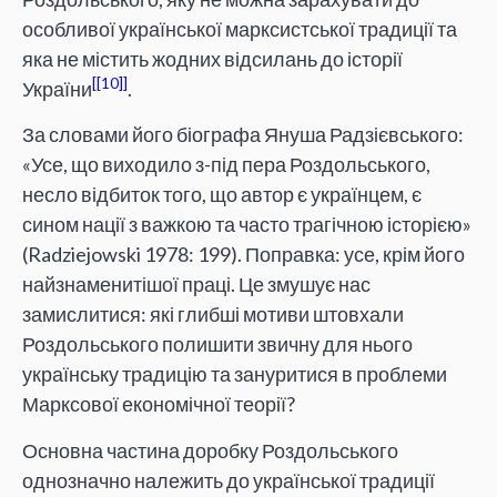
особливої української марксистської традиції та
яка не містить жодних відсилань до історії
[10]
України
.
За словами його біографа Януша Радзієвського:
«Усе, що виходило з-під пера Роздольського,
несло відбиток того, що автор є українцем, є
сином нації з важкою та часто трагічною історією»
(Radziejowski 1978: 199). Поправка: усе, крім його
найзнаменитішої праці. Це змушує нас
замислитися: які глибші мотиви штовхали
Роздольського полишити звичну для нього
українську традицію та зануритися в проблеми
Марксової економічної теорії?
Основна частина доробку Роздольського
однозначно належить до української традиції