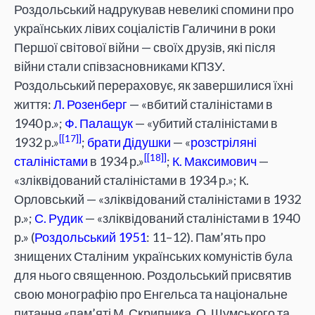
Роздольський надрукував невеликі спомини про
українських лівих соціалістів Галичини в роки
Першої світової війни — своїх друзів, які після
війни стали співзасновниками КПЗУ.
Роздольський перераховує, як завершилися їхні
життя:
Л. Розенберг
— «вбитий сталіністами в
1940 р.»;
Ф. Палащук
— «убитий сталіністами в
[17]
1932 р.»
;
брати
Дідушки
— «
розстріляні
[18]
сталіністами
в 1934 р.»
;
К. Максимович
—
«зліквідований сталіністами в 1934 р.»; К.
Орловський — «зліквідований сталіністами в 1932
р.»;
С. Рудик
— «зліквідований сталіністами в 1940
р.» (
Роздольський 1951
: 11–12). Пам’ять про
знищених Сталіним українських комуністів була
для нього священною. Роздольський присвятив
свою монографію про Енгельса та національне
питання «пам’яті М. Скрипника, О. Шумського та