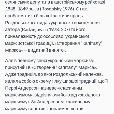
селянських депутатів в австрійському рейхстазі
1848–1849 років (Rosdolsky 1976). Отже,
проблематика більшої частини праць
Роздольського видає українське походження
автора (Radziejowski 1978: 207) та його
приналежність до особливої української
марксистської традиції. «Створення “Капіталу”
Маркса» — видатний виняток.
Але в певному сенсі український марксизм
присутній і в «Створенні “Капіталу” Маркса».
Адже традиція, до якої Роздольський належав,
являла собою окрему гілку ширшої традиції, що її
Перрі Андерсон називає «класичним
марксизмом», відрізняючи його від «західного
марксизму». За Андерсоном, класичному
марксизму властиві щонайменше три