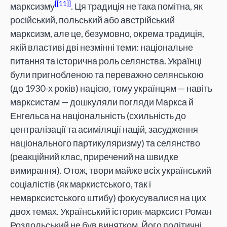
[11]
марксизму
. Ця традиція не така помітна, як
російський, польський або австрійський
марксизм, але це, безумовно, окрема традиція,
якій властиві дві незмінні теми: національне
питання та історична роль селянства. Українці
були пригнобленою та переважно селянською
(до 1930-х років) нацією, тому українцям — навіть
марксистам — дошкуляли погляди Маркса й
Енгельса на національність (схильність до
централізації та асиміляції націй, засудження
національного партикуляризму) та селянство
(реакційний клас, приречений на швидке
вимирання). Отож, твори майже всіх український
соціалістів (як маркистського, так і
немарксистського штибу) фокусувалися на цих
двох темах. Український історик-марксист Роман
Роздольський не був винятком. Його політичні