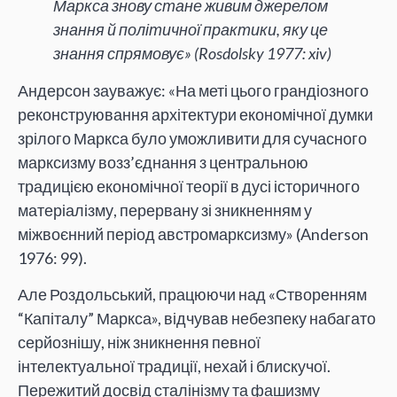
Маркса знову стане живим джерелом
знання й політичної практики, яку це
знання спрямовує» (Rosdolsky 1977: xiv)
Андерсон зауважує: «На меті цього грандіозного
реконструювання архітектури економічної думки
зрілого Маркса було уможливити для сучасного
марксизму возз’єднання з центральною
традицією економічної теорії в дусі історичного
матеріалізму, перервану зі зникненням у
міжвоєнний період австромарксизму» (Anderson
1976: 99).
Але Роздольський, працюючи над «Створенням
“Капіталу” Маркса», відчував небезпеку набагато
серйознішу, ніж зникнення певної
інтелектуальної традиції, нехай і блискучої.
Пережитий досвід сталінізму та фашизму