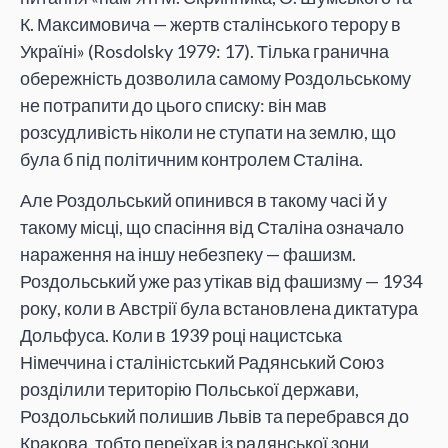
К. Максимовича — жертв сталінського терору в
Україні» (Rosdolsky 1979: 17). Тілька гранична
обережність дозволила самому Роздольському
не потрапити до цього списку: він мав
розсудливість ніколи не ступати на землю, що
була б під політичним контролем Сталіна.
Але Роздольський опинився в такому часі й у
такому місці, що спасіння від Сталіна означало
нараження на іншу небезпеку — фашизм.
Роздольський уже раз утікав від фашизму — 1934
року, коли в Австрії була встановлена диктатура
Дольфуса. Коли в 1939 році нацистська
Німеччина і сталіністський Радянський Союз
розділили територію Польської держави,
Роздольський полишив Львів та перебрався до
Кракова, тобто переїхав із радянської зони