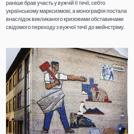
раніше брав участь у вужчій її течії, себто
українському марксизмові, а монографія постала
внаслідок викликаного кризовими обставинами
свідомого переходу з вужчої течії до мейнстріму.