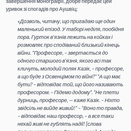
завершення монографії, добре передає цей
уривок зі спогадів про Аушвіц:
«Дозволь, читачу, що пригадаю ще один
маленький епізод. У таборі неділя, пообідня
пора. Гурток в’язнів лежить на койках і
розмовляє про сподіваний близький кінець
війни. “Професоре, – звертається до
одного старшого в’язня, якого всі так
кличуть, молодий поляк Казік, – професоре,
а що буде з Освенцімом по війні?” “А що має
бути? – відповідає той, що його називають
професором. – Підемо додому”. “Не плети
дурниць, професоре, — каже Казік. – Ніхто
звідсіль не вийде живий!” – “Воно то правда,
– відповідає наш професор, – а все таки
нехай живі не гублять надії! [слова