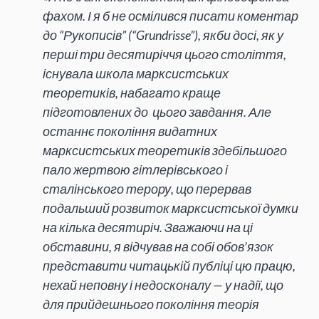
фахом. І я б не осмілився писати коментар
до “Рукописів” (“Grundrisse”), якби досі, як у
перші три десятиріччя цього століття,
існувала школа марксистських
теоретиків, набагато краще
підготовлених до цього завдання. Але
останнє покоління видатних
марксистських теоретиків здебільшого
пало жертвою гітлерівського і
сталінського терору, що перервав
подальший розвиток марксистської думки
на кілька десятиріч. Зважаючи на ці
обставини, я відчував на собі обов’язок
представити читацькій публіці цю працю,
нехай неповну і недосконалу — у надії, що
для прийдешнього покоління теорія