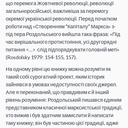
що перемога Жовтневої революції, революції
загальноросійської, важливіша за перемогу
окремої української революції. Перед початком
роботи над «Створенням “Капіталу” Маркса» з-
під пера Роздольського вийшла така фраза: «Під
час вирішального протистояння, усі другорядні
питання <…> слід підпорядкувати головній меті»
(Rosdolsky 1979: 154-155, 157).
На одному рівні цю книжку можна розуміти як
такий собі сурогатний проект, яким історик
зайнявся в умовах недоступності своїх джерел.
Але я переконаний, що правдивим є й інший
рівень розуміння: Роздольський лишався єдиним
представником класичної марксистської традиції,
хто вижив і був здатним замислити й написати
таку книжку; він був частиною цієї традиції, адже