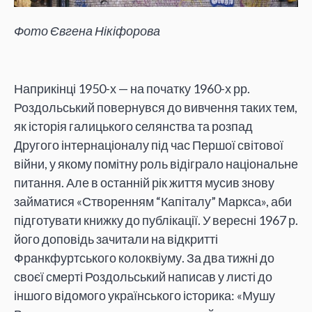
Фото Євгена Нікіфорова
Наприкінці 1950-х — на початку 1960-х рр.
Роздольський повернувся до вивчення таких тем,
як історія галицького селянства та розпад
Другого інтернаціоналу під час Першої світової
війни, у якому помітну роль відіграло національне
питання. Але в останній рік життя мусив знову
займатися «Створенням “Капіталу” Маркса», аби
підготувати книжку до публікації. У вересні 1967 р.
його доповідь зачитали на відкритті
Франкфуртського колоквіуму. За два тижні до
своєї смерті Роздольський написав у листі до
іншого відомого українського історика: «Мушу