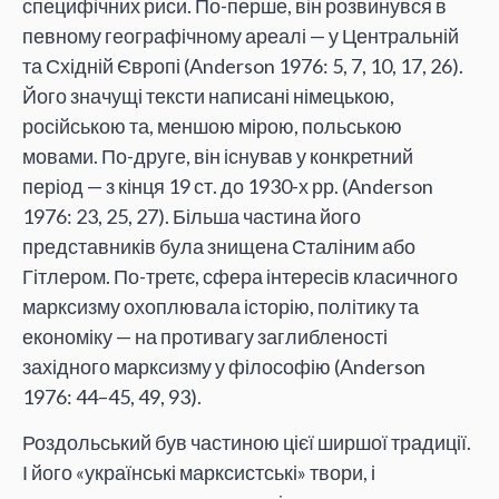
специфічних риси. По-перше, він розвинувся в
певному географічному ареалі — у Центральній
та Східній Європі (Anderson 1976: 5, 7, 10, 17, 26).
Його значущі тексти написані німецькою,
російською та, меншою мірою, польською
мовами. По-друге, він існував у конкретний
період — з кінця 19 ст. до 1930-х рр. (Anderson
1976: 23, 25, 27). Більша частина його
представників була знищена Сталіним або
Гітлером. По-третє, сфера інтересів класичного
марксизму охоплювала історію, політику та
економіку — на противагу заглибленості
західного марксизму у філософію (Anderson
1976: 44–45, 49, 93).
Роздольський був частиною цієї ширшої традиції.
І його «українські марксистські» твори, і