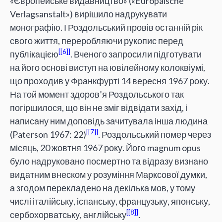
«Європейське видавництво» («Europäische
Verlagsanstalt») вирішило надрукувати
монографію. І Роздольський провів останній рік
свого життя, переробляючи рукопис перед
[6]
публікацією
. Вченого запросили підготувати
на його основі виступ на ювілейному колоквіумі,
що проходив у Франкфурті 14 вересня 1967 року.
На той момент здоров’я Роздольського так
погіршилося, що він не зміг відвідати захід, і
написану ним доповідь зачитувала інша людина
[7]
(Paterson 1967: 22)
. Роздольський помер через
місяць, 20 жовтня 1967 року. Його magnum opus
було надруковано посмертно та відразу визнано
видатним внеском у розуміння Марксової думки,
а згодом перекладено на декілька мов, у тому
числі італійську, іспанську, французьку, японську,
[8]
сербохорватську, англійську
.