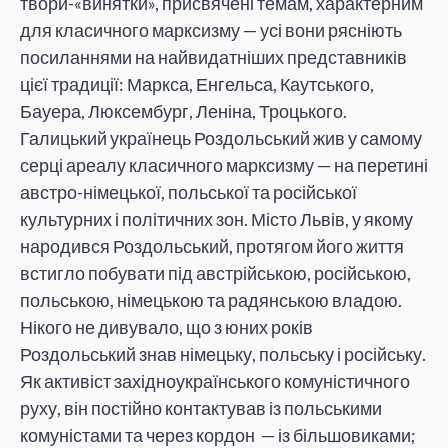
твори-«винятки», присвячені темам, характерним
для класичного марксизму — усі вони рясніють
посиланнями на найвидатніших представників
цієї традиції: Маркса, Енгельса, Каутського,
Бауера, Люксембург, Леніна, Троцького.
Галицький українець Роздольський жив у самому
серці ареалу класичного марксизму — на перетині
австро-німецької, польської та російської
культурних і політичних зон. Місто Львів, у якому
народився Роздольський, протягом його життя
встигло побувати під австрійською, російською,
польською, німецькою та радянською владою.
Нікого не дивувало, що з юних років
Роздольський знав німецьку, польську і російську.
Як активіст західноукраїнського комуністичного
руху, він постійно контактував із польськими
комуністами та через кордон — із більшовиками;