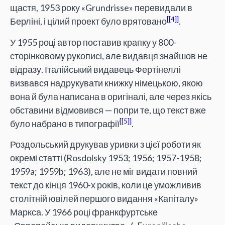
щастя, 1953 року «Grundrisse» перевидали в
[4]
Берліні, і цілий проект було врятовано
.
У 1955 році автор поставив крапку у 800-
сторінковому рукописі, але видавця знайшов не
відразу. Італійський видавець Фертінеллі
визвався надрукувати книжку німецькою, якою
вона й була написана в оригіналі, але через якісь
обставини відмовився — попри те, що текст вже
[5]
було набрано в типографії
.
Роздольський друкував уривки з цієї роботи як
окремі статті (Rosdolsky 1953; 1956; 1957-1958;
1959a; 1959b; 1963), але не міг видати повний
текст до кінця 1960-х років, коли це уможливив
столітній ювілей першого видання «Капіталу»
Маркса. У 1966 році франкфуртське