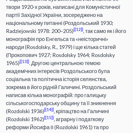
твори 1920-х років, написані для Комуністичної
партії Західної України, зосереджено на
національному питанні (Роздольський 1930;
[12]
Radziejowski 1978: 200–205)
, так само як і його
монографія про Енгельса та «неісторичні»
народи (Rosdolsky, R., 1979) і ще кілька статей
(Прокопович 1927; Rosdolsky 1964; Rosdolsky
[13]
1965)
. Другою центральною темою
академічних інтересів Роздольського була
соціальна та політична історія селянства,
зокрема в його рідній Галичині. Роздольський
написав кілька монографій: про галицьку
сільськогосподарську общину та її зникнення
[14]
(Rozdolski 1936)
, кріпацтво на Галичині
[15]
(Rozdolski 1962)
, аграрну і податкову
реформи Йосифа ІІ (Rozdolski 1961) та про