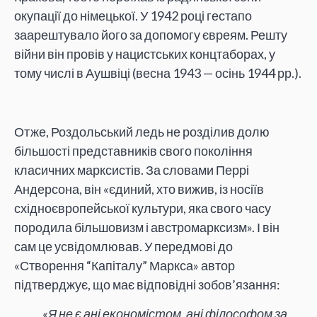
окупації до німецької. У 1942 році гестапо
заарештувало його за допомогу євреям. Решту
війни він провів у нацистських концтаборах, у
тому числі в Аушвіці (весна 1943 — осінь 1944 рр.).
Отже, Роздольський ледь не розділив долю
більшості представників свого покоління
класичних марксистів. За словами Перрі
Андерсона, він «єдиний, хто вижив, із носіїв
східноєвропейської культури, яка свого часу
породила більшовизм і австромарксизм». І він
сам це усвідомлював. У передмові до
«Створення “Капіталу” Маркса» автор
підтверджує, що має відповідні зобов’язання:
«Я не є ані економістом, ані філософом за