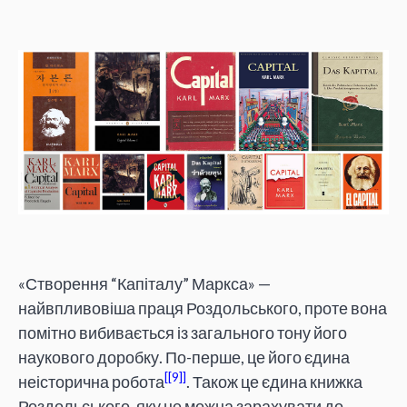
«Створення “Капіталу” Маркса» —
найвпливовіша праця Роздольського, проте вона
помітно вибивається із загального тону його
наукового доробку. По-перше, це його єдина
[9]
неісторична робота
. Також це єдина книжка
Роздольського, яку не можна зарахувати до