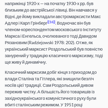
наприкінці 1920-х — на початку 1930-х рр. був
близьким до австрійської лівиці. Він навчався у
Відні, де йому викладали австромарксисти Макс
[16]
Адлер і Карл Грінберг
. Водночас він був
членом-кореспондентом московського Інституту
Маркса і Енгельса, очолюваного тоді Давидом
Рязановим (Radziejowski 1978: 202). Отже, як
український марксист Роздольський був повністю
занурений у традицію класичного марксизму, тоді
ще живу й динамічну.
Класичний марксизм добіг кінця з приходом до
влади Сталіна та Гітлера, які знищили безліч
носіїв цієї традиції. Сам Роздольський дивом
пережив чистку. А більшість його товаришів із
західноукраїнського комуністичного руху були
вбиті сталінським режимом. У 1951 році