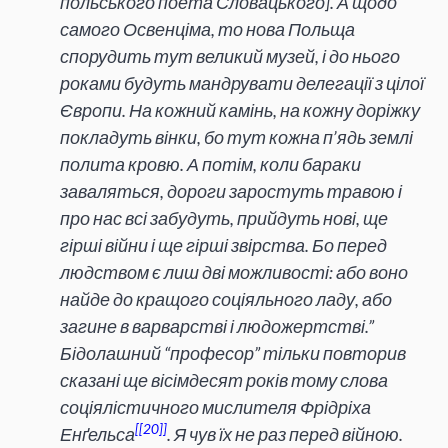
польського поета Словацького]. А щодо
самого Освенціма, то нова Польща
спорудить тут великий музей, і до нього
роками будуть мандрувати делегації з цілої
Європи. На кожний камінь, на кожну доріжку
покладуть вінки, бо тут кожна п’ядь землі
полита кровю. А потім, коли бараки
заваляться, дороги заростуть травою і
про нас всі забудуть, прийдуть нові, ще
гірші війни і ще гірші звірства. Бо перед
людством є лиш дві можливості: або воно
найде до кращого соціяльного ладу, або
загине в варварстві і людожертстві.”
Бідолашний “професор” тільки повторив
сказані ще вісімдесят років тому слова
соціялістичного мислителя Фрідріха
[20]
Енґельса
. Я чув їх не раз перед війною.