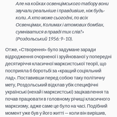
Але на койках освенцімського табору вони
звучали реальніше і правдивіше, ніж будь-
коли. А хто може сьогодні, по всіх
Освенцімах, Колимах і атомових бомбах,
сумніватися в правді тих слів?»
(Роздольський 1956: 9–10).
Отже, «Створення» було задумане заради
відродження очорненої і зруйнованої у попередні
десятиріччя класичної марксистської теорії, що
посприяла б боротьбі за «кращий соціяльний
лад». Поставивши перед собою таку політичну
мету, Роздольський відклав убік специфічні
українські (нехай і марксистські) зацікавлення та
почав працювати в головному річищі класичного
марксизму, адже саме це було на часі. Подібний
момент уже був у його житті — коли він вирішив,