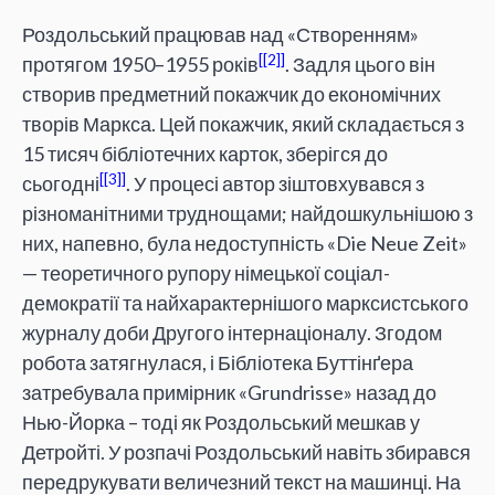
Роздольський працював над «Створенням»
[2]
протягом 1950–1955 років
. Задля цього він
створив предметний покажчик до економічних
творів Маркса. Цей покажчик, який складається з
15 тисяч бібліотечних карток, зберігся до
[3]
сьогодні
. У процесі автор зіштовхувався з
різноманітними труднощами; найдошкульнішою з
них, напевно, була недоступність «Die Neue Zeit»
— теоретичного рупору німецької соціал-
демократії та найхарактернішого марксистського
журналу доби Другого інтернаціоналу. Згодом
робота затягнулася, і Бібліотека Буттінґера
затребувала примірник «Grundrisse» назад до
Нью-Йорка – тоді як Роздольський мешкав у
Детройті. У розпачі Роздольський навіть збирався
передрукувати величезний текст на машинці. На