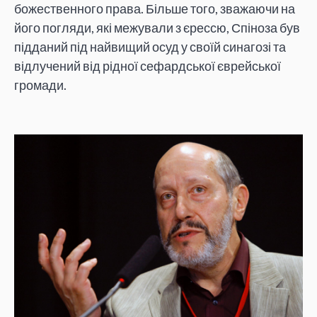
божественного права. Більше того, зважаючи на
його погляди, які межували з єрессю, Спіноза був
підданий під найвищий осуд у своїй синагозі та
відлучений від рідної сефардської єврейської
громади.