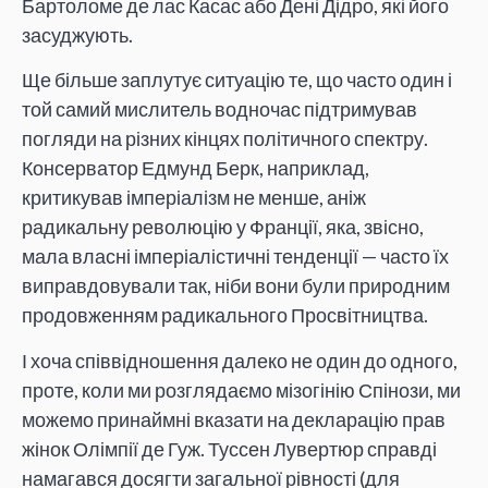
Бартоломе де лас Касас або Дені Дідро, які його
засуджують.
Ще більше заплутує ситуацію те, що часто один і
той самий мислитель водночас підтримував
погляди на різних кінцях політичного спектру.
Консерватор Едмунд Берк, наприклад,
критикував імперіалізм не менше, аніж
радикальну революцію у Франції, яка, звісно,
мала власні імперіалістичні тенденції — часто їх
виправдовували так, ніби вони були природним
продовженням радикального Просвітництва.
І хоча співвідношення далеко не один до одного,
проте, коли ми розглядаємо мізогінію Спінози, ми
можемо принаймні вказати на декларацію прав
жінок Олімпії де Гуж. Туссен Лувертюр справді
намагався досягти загальної рівності (для