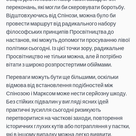
переконань, які могли би скеровувати боротьбу.
Відштовхуючись від Спінози, можна було би
провести маршрут від радикального набору
філософських принципів Просвітництва до
настанов, які можуть допомогти просуванню лівої
політики сьогодні. Із цієї точки зору, радикальне
Просвітництво не тільки можна, але й потрібно
вітати з широко розпростертими обіймами.
Переваги можуть бути ще більшими, оскільки
відмова від встановлення подібностей між
Спінозою і Марксом може нести серйозну шкоду.
Без стійких підвалин у вигляді ясних ідей
практичні зусилля сьогодні ризикують
перетворитися на часткові заходи, повторення
історичних глухих кутів або потрапляння у пастки,
які в іншому випадку можна легко виявити.