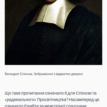
Бенедикт Спіноза. Зображення з відкритих джерел
Що таке прочитання означало б для Спінози та
«радикального» Просвітництва? Насамперед це
означало б вийти за межі різної спадщини