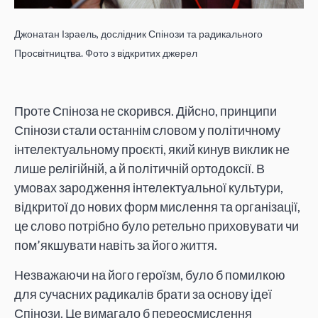
Джонатан Ізраель, дослідник Спінози та радикального
Просвітництва. Фото з відкритих джерел
Проте Спіноза не скорився. Дійсно, принципи
Спінози стали останнім словом у політичному
інтелектуальному проєкті, який кинув виклик не
лише релігійній, а й політичній ортодоксії. В
умовах зародження інтелектуальної культури,
відкритої до нових форм мислення та організації,
це слово потрібно було ретельно приховувати чи
пом’якшувати навіть за його життя.
Незважаючи на його героїзм, було б помилкою
для сучасних радикалів брати за основу ідеї
Спінози. Це вимагало б переосмислення