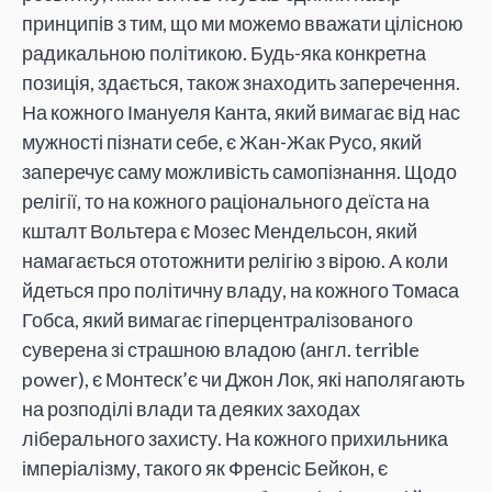
принципів з тим, що ми можемо вважати цілісною
радикальною політикою. Будь-яка конкретна
позиція, здається, також знаходить заперечення.
На кожного Імануеля Канта, який вимагає від нас
мужності пізнати себе, є Жан-Жак Русо, який
заперечує саму можливість самопізнання. Щодо
релігії, то на кожного раціонального деїста на
кшталт Вольтера є Мозес Мендельсон, який
намагається ототожнити релігію з вірою. А коли
йдеться про політичну владу, на кожного Томаса
Гобса, який вимагає гіперцентралізованого
суверена зі страшною владою (англ. terrible
power), є Монтеск’є чи Джон Лок, які наполягають
на розподілі влади та деяких заходах
ліберального захисту. На кожного прихильника
імперіалізму, такого як Френсіс Бейкон, є