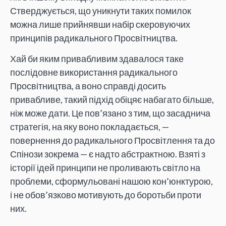
Стверджується, що уникнути таких помилок
можна лише прийнявши набір скеровуючих
принципів радикального Просвітництва.
Хай би яким привабливим здавалося таке
послідовне використання радикального
Просвітництва, а воно справді досить
привабливе, такий підхід обіцяє набагато більше,
ніж може дати. Це пов’язано з тим, що засаднича
стратегія, на яку воно покладається, —
повернення до радикального Просвітлення та до
Спінози зокрема — є надто абстрактною. Взяті з
історії ідей принципи не проливають світло на
проблеми, сформульовані нашою кон’юнктурою,
і не обов’язково мотивують до боротьби проти
них.