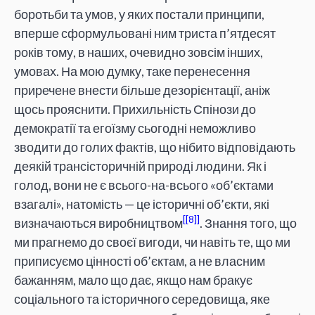
боротьби та умов, у яких постали принципи,
вперше сформульовані ним триста п’ятдесят
років тому, в наших, очевидно зовсім інших,
умовах. На мою думку, таке перенесення
приречене внести більше дезорієнтації, аніж
щось прояснити. Прихильність Спінози до
демократії та егоїзму сьогодні неможливо
зводити до голих фактів, що нібито відповідають
деякій трансісторичній природі людини. Як і
голод, вони не є всього-на-всього «об’єктами
взагалі», натомість — це історичні об’єкти, які
[8]
визначаються виробництвом
. Знання того, що
ми прагнемо до своєї вигоди, чи навіть те, що ми
приписуємо цінності об’єктам, а не власним
бажанням, мало що дає, якщо нам бракує
соціального та історичного середовища, яке