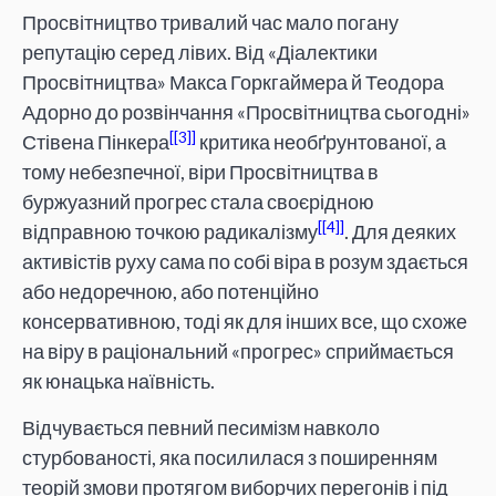
Просвітництво тривалий час мало погану
репутацію серед лівих. Від «Діалектики
Просвітництва» Макса Горкгаймера й Теодора
Адорно до розвінчання «Просвітництва сьогодні»
[3]
Стівена Пінкера
критика необґрунтованої, а
тому небезпечної, віри Просвітництва в
буржуазний прогрес стала своєрідною
[4]
відправною точкою радикалізму
. Для деяких
активістів руху сама по собі віра в розум здається
або недоречною, або потенційно
консервативною, тоді як для інших все, що схоже
на віру в раціональний «прогрес» сприймається
як юнацька наївність.
Відчувається певний песимізм навколо
стурбованості, яка посилилася з поширенням
теорій змови протягом виборчих перегонів і під