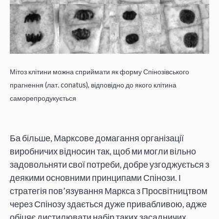
Мітоз клітини можна сприймати як форму Спінозівського
прагнення (лат. conatus), відповідно до якого клітина
саморепродукується
Ба більше, Марксове домагання організації
виробничих відносин так, щоб ми могли вільно
задовольняти свої потреби, добре узгоджується з
деякими основними принципами Спінози. І
стратегія пов’язування Маркса з Просвітництвом
через Спінозу здається дуже привабливою, адже
обіцяє дистилювати набір таких засадничих