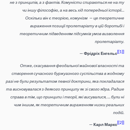
не з принципів, а з фактів. Комуністи спираються не на ту
чи іншу філософію, а на весь хід попередньої історії…
Оскільки він є теорією, комунізм — це теоретичне
вираження позиції пролетаріату в цій боротьбі і
теоретичним підведенням підсумків умов визволення
пролетаріату.
[1]
—
Фрідріх Енгельс
Отже, скасування феодальної майнової власності та
створення сучасного буржуазного суспільства в жодному
разі не були результатом певної доктрини, яка покладалася
та висновувалася з деякого принципу як зі свого ядра. Радше
справа в тім, що принципи і теорії, які висувалися, … були ні
чим іншим, як теоретичним вираженням низки реальних
подій.
[2]
—
Карл Маркс