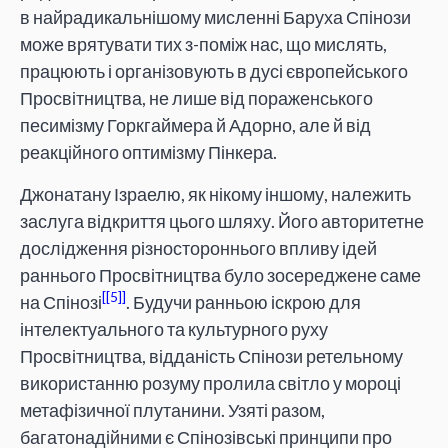
в найрадикальнішому мисленні Баруха Спінози
може врятувати тих з-поміж нас, що мислять,
працюють і організовують в дусі європейського
Просвітництва, не лише від пораженського
песимізму Горкгаймера й Адорно, але й від
реакційного оптимізму Пінкера.
Джонатану Ізраелю, як нікому іншому, належить
заслуга відкриття цього шляху. Його авторитетне
дослідження різностороннього впливу ідей
раннього Просвітництва було зосереджене саме
[5]
на Спінозі
. Будучи ранньою іскрою для
інтелектуального та культурного руху
Просвітництва, відданість Спінози ретельному
використанню розуму пролила світло у мороці
метафізичної плутанини. Узяті разом,
багатонадійними є Спінозівські принципи про