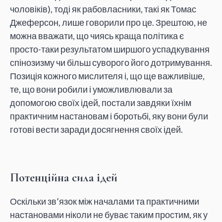
чоловіків), тоді як рабовласники, такі як Томас
Джеферсон, лише говорили про це. Зрештою, не
можна вважати, що чиясь краща політика є
просто-таки результатом ширшого успадкування
спінозизму чи більш суворого його дотримування.
Позиція кожного мислителя і, що ще важливіше,
те, що вони робили і уможливлювали за
допомогою своїх ідей, постали завдяки їхнім
практичним настановам і боротьбі, яку вони були
готові вести заради досягнення своїх ідей.
Потенційна сила ідей
Оскільки зв’язок між началами та практичними
настановами ніколи не буває таким простим, як у