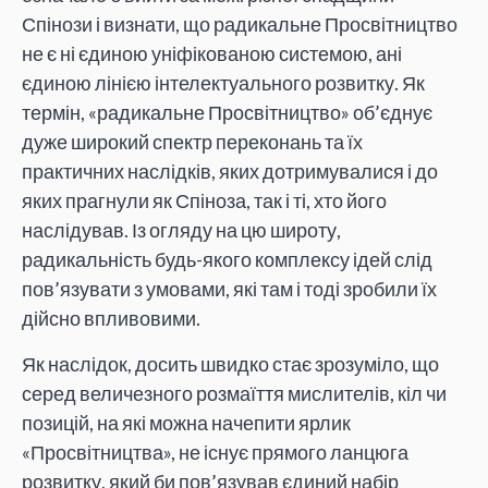
Спінози і визнати, що радикальне Просвітництво
не є ні єдиною уніфікованою системою, ані
єдиною лінією інтелектуального розвитку. Як
термін, «радикальне Просвітництво» об’єднує
дуже широкий спектр переконань та їх
практичних наслідків, яких дотримувалися і до
яких прагнули як Спіноза, так і ті, хто його
наслідував. Із огляду на цю широту,
радикальність будь-якого комплексу ідей слід
пов’язувати з умовами, які там і тоді зробили їх
дійсно впливовими.
Як наслідок, досить швидко стає зрозуміло, що
серед величезного розмаїття мислителів, кіл чи
позицій, на які можна начепити ярлик
«Просвітництва», не існує прямого ланцюга
розвитку, який би пов’язував єдиний набір