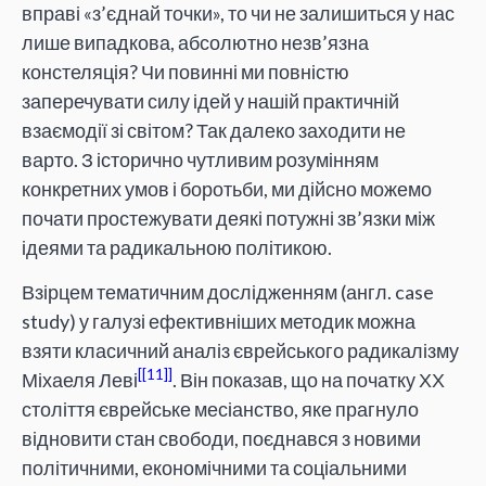
вправі «з’єднай точки», то чи не залишиться у нас
лише випадкова, абсолютно незв’язна
констеляція? Чи повинні ми повністю
заперечувати силу ідей у нашій практичній
взаємодії зі світом? Так далеко заходити не
варто. З історично чутливим розумінням
конкретних умов і боротьби, ми дійсно можемо
почати простежувати деякі потужні зв’язки між
ідеями та радикальною політикою.
Взірцем тематичним дослідженням (англ. case
study) у галузі ефективніших методик можна
взяти класичний аналіз єврейського радикалізму
[11]
Міхаеля Леві
. Він показав, що на початку ХХ
століття єврейське месіанство, яке прагнуло
відновити стан свободи, поєднався з новими
політичними, економічними та соціальними