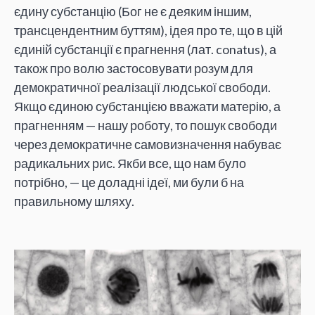
єдину субстанцію (Бог не є деяким іншим,
трансцендентним буттям), ідея про те, що в цій
єдиній субстанції є прагнення (лат. conatus), а
також про волю застосовувати розум для
демократичної реалізації людської свободи.
Якщо єдиною субстанцією вважати матерію, а
прагненням — нашу роботу, то пошук свободи
через демократичне самовизначення набуває
радикальних рис. Якби все, що нам було
потрібно, — це доладні ідеї, ми були б на
правильному шляху.