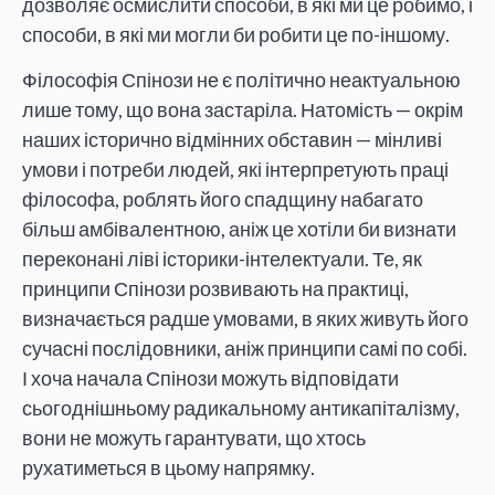
дозволяє осмислити способи, в які ми це робимо, і
способи, в які ми могли би робити це по-іншому.
Філософія Спінози не є політично неактуальною
лише тому, що вона застаріла. Натомість — окрім
наших історично відмінних обставин — мінливі
умови і потреби людей, які інтерпретують праці
філософа, роблять його спадщину набагато
більш амбівалентною, аніж це хотіли би визнати
переконані ліві історики-інтелектуали. Те, як
принципи Спінози розвивають на практиці,
визначається радше умовами, в яких живуть його
сучасні послідовники, аніж принципи самі по собі.
І хоча начала Спінози можуть відповідати
сьогоднішньому радикальному антикапіталізму,
вони не можуть гарантувати, що хтось
рухатиметься в цьому напрямку.