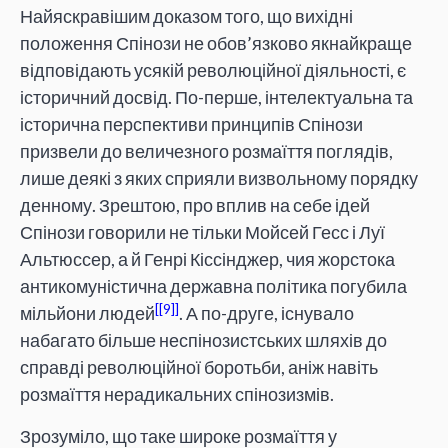
Найяскравішим доказом того, що вихідні
положення Спінози не обов’язково якнайкраще
відповідають усякій революційної діяльності, є
історичний досвід. По-перше, інтелектуальна та
історична перспективи принципів Спінози
призвели до величезного розмаїття поглядів,
лише деякі з яких сприяли визвольному порядку
денному. Зрештою, про вплив на себе ідей
Спінози говорили не тільки Мойсей Гесс і Луї
Альтюссер, а й Генрі Кіссінджер, чия жорстока
антикомуністична державна політика погубила
[9]
мільйони людей
. А по-друге, існувало
набагато більше неспінозистських шляхів до
справді революційної боротьби, аніж навіть
розмаїття нерадикальних спінозизмів.
Зрозуміло, що таке широке розмаїття у