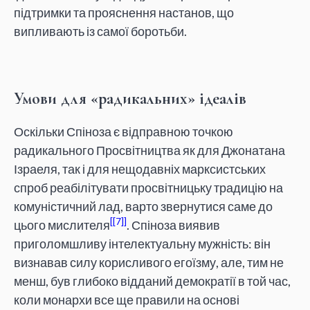
підтримки та прояснення настанов, що
випливають із самої боротьби.
Умови для «радикальних» ідеалів
Оскільки Спіноза є відправною точкою
радикального Просвітництва як для Джонатана
Ізраеля, так і для нещодавніх марксистських
спроб реабілітувати просвітницьку традицію на
комуністичний лад, варто звернутися саме до
[7]
цього мислителя
. Спіноза виявив
приголомшливу інтелектуальну мужність: він
визнавав силу корисливого егоїзму, але, тим не
менш, був глибоко відданий демократії в той час,
коли монархи все ще правили на основі