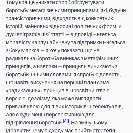
Тому краще уникати спроб обґрунтувати
боротьбу метафізичними принципами, які, будучи
трансісторичними, відходять від конкретних
історій, майнових відносин і політичних форм. У
дусі епіграфів цієї статті — відповіді Енгельса
моралісту Карлу Гайнцену та підтримки Енгельса
з боку Маркса — я хочу показати, що не
радикальна боротьба виникає з метафізичних
принципів, а навпаки — принципи виникають з
боротьби. Іншими словами, я спробую довести,
що навіть висунення на перший план саме
«радикальних» принципів Просвітництва є
версією ідеалізму, яка може виглядати
привабливою для лівих істориків-інтелектуалів,
але є куди менш перспективною для
[6]
підкріплення боротьби
. На зміну цьому
ідеалістичному підходу має прийти стратегія