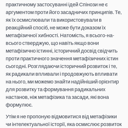
практичному застосуванні ідей Спінози не є
аргументом проти його засадничих принципів. Те,
як їх осмислювали та використовували в
реакційний спосіб, не може бути доказом їх
метафізичної хибності. Натомість, я всього-на-
всього стверджую, що навіть якщо вони
метафізично істинні, історичний досвід свідчить
проти практичного значення метафізичних істин
сьогодні. Розглядаючи історичний розвиток і те,
як радикали впливали і продовжують впливати
на нього, ми можемо знайти надійніший орієнтир
для розвитку та формування радикальних
настанов, ніж метафізика та засади, які вона
формулює.
Утім я не пропоную відмовитися від метафізики
чи інтелектуальної історії, яка осмислює розвиток