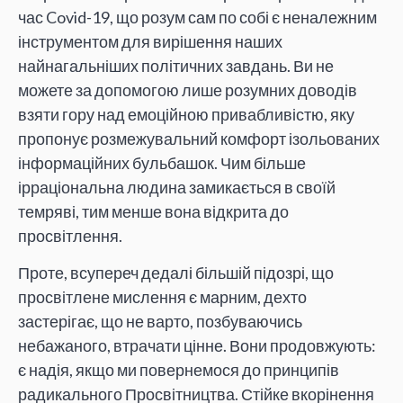
час Covid-19, що розум сам по собі є неналежним
інструментом для вирішення наших
найнагальніших політичних завдань. Ви не
можете за допомогою лише розумних доводів
взяти гору над емоційною привабливістю, яку
пропонує розмежувальний комфорт ізольованих
інформаційних бульбашок. Чим більше
ірраціональна людина замикається в своїй
темряві, тим менше вона відкрита до
просвітлення.
Проте, всупереч дедалі більшій підозрі, що
просвітлене мислення є марним, дехто
застерігає, що не варто, позбуваючись
небажаного, втрачати цінне. Вони продовжують:
є надія, якщо ми повернемося до принципів
радикального Просвітництва. Стійке вкорінення