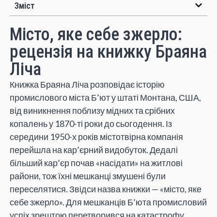
Зміст
Місто, яке себе зжерло:
рецензія на книжку Браяна
Ліча
Книжка Браяна Ліча розповідає історію
промислового міста Б’ют у штаті Монтана, США,
від виникнення поблизу мідних та срібних
копалень у 1870-ті роки до сьогодення. Із
середини 1950-х років містотвірна компанія
перейшла на кар’єрний видобуток. Дедалі
більший кар’єр почав «насідати» на житлові
райони, тож їхні мешканці змушені були
переселятися. Звідси назва книжки — «місто, яке
себе зжерло». Для мешканців Б’юта промисловий
успіх зрештою перетворився на катастрофу.