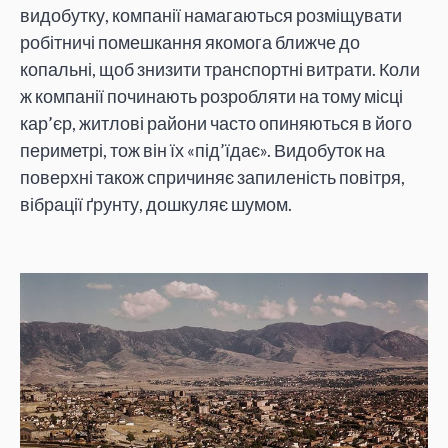
видобутку, компанії намагаються розміщувати
робітничі помешкання якомога ближче до
копальні, щоб знизити транспортні витрати. Коли
ж компанії починають розробляти на тому місці
кар’єр, житлові райони часто опиняються в його
периметрі, тож він їх «під’їдає». Видобуток на
поверхні також спричиняє запиленість повітря,
вібрації ґрунту, дошкуляє шумом.