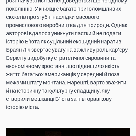
розплачуватися за неї доведеться ще не одному
поколінню. У книжці є багато приголомшливих
сюжетів про згубні наслідки масового
промислового виробництва для природи. Однак
авторові вдалося уникнути пастки й не подати
історію Б’юта як суцільний екоцидний наратив.
Браян Ліч звертає увагу на важливу роль кар’єру
Берклі у видобутку стратегічної сировини та
економічному зростанні, що підвищило якість
життя багатьох американців у середині й поза
межами штату Монтана. Нарешті, варто зважити
й на історичну та культурну спадщину, яку
створили мешканці Б’юта за півторавікову
історію міста.