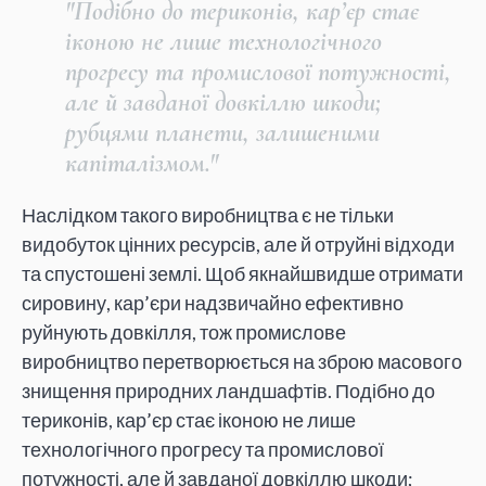
"Подібно до териконів, кар’єр стає
іконою не лише технологічного
прогресу та промислової потужності,
але й завданої довкіллю шкоди;
рубцями планети, залишеними
капіталізмом."
Наслідком такого виробництва є не тільки
видобуток цінних ресурсів, але й отруйні відходи
та спустошені землі. Щоб якнайшвидше отримати
сировину, кар’єри надзвичайно ефективно
руйнують довкілля, тож промислове
виробництво перетворюється на зброю масового
знищення природних ландшафтів. Подібно до
териконів, кар’єр стає іконою не лише
технологічного прогресу та промислової
потужності, але й завданої довкіллю шкоди;