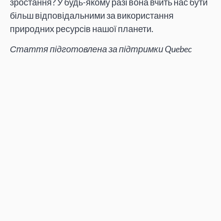
зростання? У будь-якому разі вона вчить нас бути
більш відповідальними за використання
природних ресурсів нашої планети.
Стаття підготовлена за підтримки Quebec
Institute for International Research and Education
Рецензія на:
Ліч, Браян Дж. Місто, яке себе
зжерло: Б’ют, штат Монтана, та дедалі
більший кар’єр Берклі. Вид-во Університету
Невади, 2018. 376 с. (англ. мовою). Оригінальна
назва: Leech, Brian J. The City That Ate Itself: Butte,
Montana and Its Expanding Berkeley Pit. University of
Nevada Press, 2018. 376 pp. ISBN: 1943859426
Автор:
Володимир Куліков