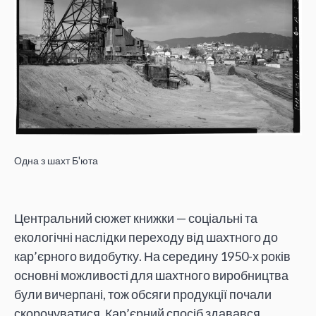
Одна з шахт Б'юта
Центральний сюжет книжки — соціальні та
екологічні наслідки переходу від шахтного до
кар’єрного видобутку. На середину 1950-х років
основні можливості для шахтного виробництва
були вичерпані, тож обсяги продукції почали
скорочуватися. Кар’єрний спосіб здавався