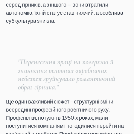
серед гірників, а з іншого — вони втратили
автономію, їхній статус став нижчий, а особлива
субкультура зникла.
"Перенесення праці на поверхню й
зникнення основних виробничих
небезпек зруйнувало романтичний
образ гірника."
Ще один важливий сюжет – структурні зміни
всередині професійного робітничого руху.
Профспілки, потужні в 1950-х роках, мали
поступитися компаніям і погодилися перейти на
кар’єрний видобуток. Профспілки розуміли, що