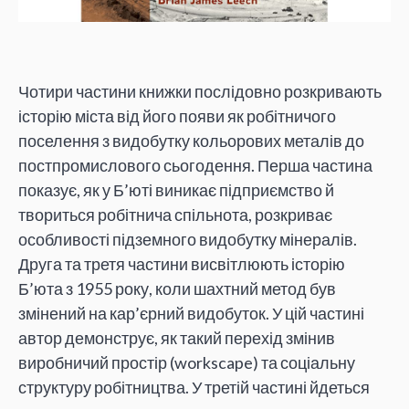
Чотири частини книжки послідовно розкривають
історію міста від його появи як робітничого
поселення з видобутку кольорових металів до
постпромислового сьогодення. Перша частина
показує, як у Б’юті виникає підприємство й
твориться робітнича спільнота, розкриває
особливості підземного видобутку мінералів.
Друга та третя частини висвітлюють історію
Б’юта з 1955 року, коли шахтний метод був
змінений на кар’єрний видобуток. У цій частині
автор демонструє, як такий перехід змінив
виробничий простір (workscape) та соціальну
структуру робітництва. У третій частині йдеться