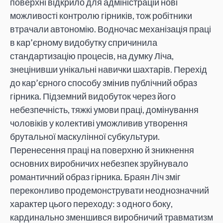
поверхні відкрило для адміністрацій нові
можливості контролю гірників, тож робітники
втрачали автономію. Водночас механізація праці
в кар’єрному видобутку спричинила
стандартизацію процесів, на думку Ліча,
знецінивши унікальні навички шахтарів. Перехід
до кар’єрного способу змінив публічний образ
гірника. Підземний видобуток через його
небезпечність, тяжкі умови праці, домінування
чоловіків у колективі уможливив утворення
брутальної маскулінної субкультури.
Перенесення праці на поверхню й зникнення
основних виробничих небезпек зруйнувало
романтичний образ гірника. Браян Ліч зміг
переконливо продемонструвати неоднозначний
характер цього переходу: з одного боку,
кардинально зменшився виробничий травматизм