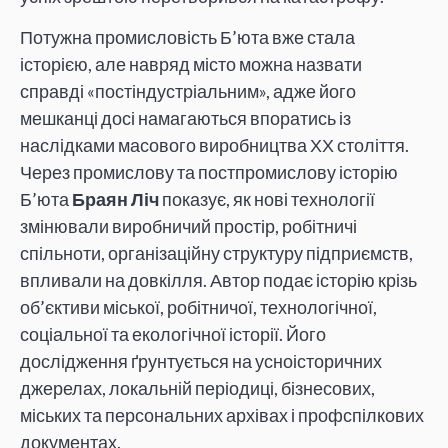
Потужна промисловість Б’юта вже стала
історією, але навряд місто можна назвати
справді «постіндустріальним», адже його
мешканці досі намагаються впоратись із
наслідками масового виробництва ХХ століття.
Через промислову та постпромислову історію
Б’юта
Браян Ліч
показує, як нові технології
змінювали виробничий простір, робітничі
спільноти, організаційну структуру підприємств,
впливали на довкілля. Автор подає історію крізь
об’єктиви міської, робітничої, технологічної,
соціальної та екологічної історії. Його
дослідження ґрунтується на усноісторичних
джерелах, локальній періодиці, бізнесових,
міських та персональних архівах і профспілкових
документах.