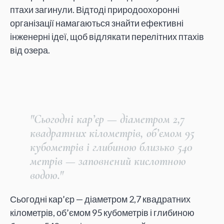
птахи загинули. Відтоді природоохоронні
організації намагаються знайти ефективні
інженерні ідеї, щоб відлякати перелітних птахів
від озера.
"Сьогодні кар’єр — діаметром 2,7
квадратних кілометрів, об’ємом 95
кубометрів і глибиною близько 540
метрів — заповнений кислотною
водою."
Сьогодні кар’єр — діаметром 2,7 квадратних
кілометрів, об’ємом 95 кубометрів і глибиною