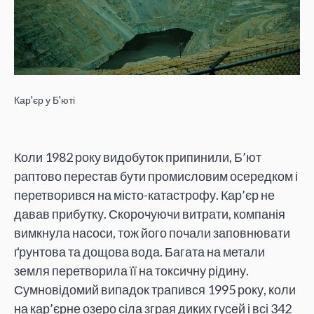
Кар'єр у Б'юті
Коли 1982 року видобуток припинили, Б’ют
раптово перестав бути промисловим осередком і
перетворився на місто-катастрофу. Кар’єр не
давав прибутку. Скорочуючи витрати, компанія
вимкнула насоси, тож його почали заповнювати
ґрунтова та дощова вода. Багата на метали
земля перетворила її на токсичну рідину.
Сумновідомий випадок трапився 1995 року, коли
на кар’єрне озеро сіла зграя диких гусей і всі 342