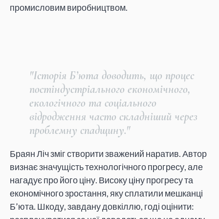
промисловим виробництвом.
"Історія Б’юта доводить, що процес
постіндустріального економічного,
екологічного та соціального
відродження часто складніший через
проблемну спадщину."
Браян Ліч зміг створити зважений наратив. Автор
визнає значущість технологічного прогресу, але
нагадує про його ціну. Високу ціну прогресу та
економічного зростання, яку сплатили мешканці
Б’юта. Шкоду, завдану довкіллю, годі оцінити: