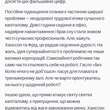
досягти цих фальшивих цифр.
Постійне підвищення планки є частиною ширшої
проблеми — нездорової трудової етики сучасного
капіталізму. Довгі години сидіння в офісі,
надмірне навантаження і брак сну стали знаком
честі сучасних професіоналів. Але, кажуть
Ханссон та Фрід, це радше свідчення дурості. На
жаль, ідея суперзайнятості є проблемою не лише
великих корпорацій. Самозайняті робітники так
само часто спалюють себе на роботі. Гасло «без
болю нічого не доб’єшся» пасує для плаката в
тренажерному залі. Але чи варто орієнтуватись
на нього у щоденній роботі?
Іншою ідеєю, що прямо атакує святу святих
капіталізму, є припущення, що можна
відмовитись від жаги завоювання ринку. Ханссон