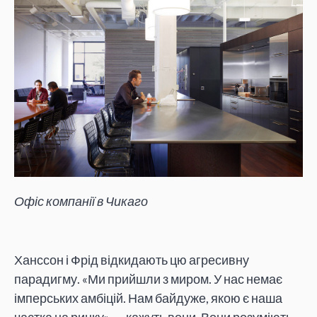
Офіс компанії в Чикаго
Ханссон і Фрід відкидають цю агресивну
парадигму. «Ми прийшли з миром. У нас немає
імперських амбіцій. Нам байдуже, якою є наша
частка на ринку», — кажуть вони. Вони розуміють,