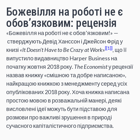
Божевілля на роботі не є
обов’язковим: рецензія
«Божевілля на роботі не є обов’язковим!» —
стверджують Девід Ханссон і Джейсон Фрід у
[1]
книзі
«It Doesn’t Have to Be Crazy at Work
»
, що її
випустило видавництво Harper Business на
початку жовтня 2018 року.
The Economist
у рецензії
назвав книжку «смішною та добре написаною»,
найкращою книжкою з менеджменту серед усіх
опублікованих 2018 року. Хоча книжка написана
простою мовою в розважальній манері, деякі
висловлені ідеї можуть бути підставою для
розмови про важливі зрушення в природі
сучасного капіталістичного підприємства.