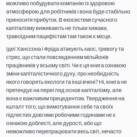
можливо побудувати компанію із здоровою
атмосферою для робітників і вона буде стабільно
приносити прибуток. В екосистемі сучасного
капіталізму виживають не тільки хижаки,
травоїдним пацифістам там також є місце.
Ідеї Ханссона і Фріда атакують хаос, тривогу та
стрес, що стали повсякденням мільйонів
працівників у всьому світі. Чи є ця книга ознакою
зміни капіталістичного духу, про необхідність
якого говорять екологи та інші вчені? Ні, книга не
претендує на перегляд основ капіталізму, але
вона є важливим прецедентом. Твердження на
кшталт того, що вимотування себе та своїх
підлеглих довгими робочими годинами не є
ознакою доблесті, але дурості, або що
неможливо перепрацювати весь світ, нечасто