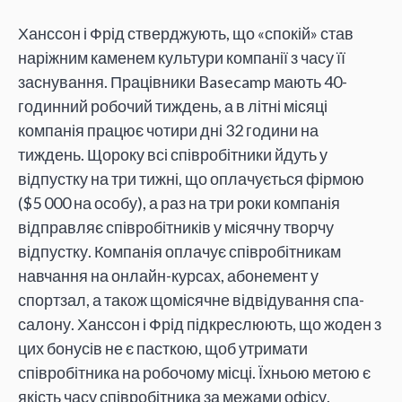
Ханссон і Фрід стверджують, що «спокій» став
наріжним каменем культури компанії з часу її
заснування. Працівники Basecamp мають 40-
годинний робочий тиждень, а в літні місяці
компанія працює чотири дні 32 години на
тиждень. Щороку всі співробітники йдуть у
відпустку на три тижні, що оплачується фірмою
($5 000 на особу), а раз на три роки компанія
відправляє співробітників у місячну творчу
відпустку. Компанія оплачує співробітникам
навчання на онлайн-курсах, абонемент у
спортзал, а також щомісячне відвідування спа-
салону. Ханссон і Фрід підкреслюють, що жоден з
цих бонусів не є пасткою, щоб утримати
співробітника на робочому місці. Їхньою метою є
якість часу співробітника за межами офісу.