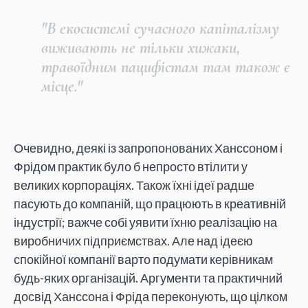
"В екосистемі сучасного капіталізму
виживають не тільки хижаки,
травоїдним пацифістам там також є
місце."
Очевидно, деякі із запропонованих Ханссоном і
Фрідом практик було б непросто втілити у
великих корпораціях. Також їхні ідеї радше
пасують до компаній, що працюють в креативній
індустрії; важче собі уявити їхню реалізацію на
виробничих підприємствах. Але над ідеєю
спокійної компанії варто подумати керівникам
будь-яких організацій. Аргументи та практичний
досвід Ханссона і Фріда переконують, що цілком