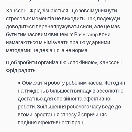
Ханссон і Фрід зізнаються, що зовсім уникнути
стресових моментів не виходить. Так, подекуди
доводиться перенапружувати сили, але це має
бути тимчасовим явищем. У Basecamp вони
намагаються мінімізувати працю ударними
методами: це девіація, а не норма.
Щоб зробити організацію «спокійною», Ханссон і
Фрід радять:
• Обмежити роботу робочим часом. 40 годин
на тиждень в більшості випадків абсолютно
достатньо для спокійної та ефективної
роботи. Збільшення робочого часу веде до
втоми, зростання стресу й спричиняє
падіння ефективності праці.