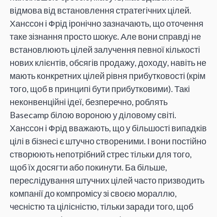
відмова від встановлення стратегічних цілей.
Ханссон і Фрід іронічно зазначають, що оточення
таке зізнання просто шокує. Але вони справді не
встановлюють цілей залучення певної кількості
нових клієнтів, обсягів продажу, доходу, навіть не
мають конкретних цілей рівня прибутковості (крім
того, щоб в принципі бути прибутковими). Такі
неконвенційні ідеї, безперечно, роблять
Basecamp білою вороною у діловому світі.
Ханссон і Фрід вважають, що у більшості випадків
цілі в бізнесі є штучно створеними. І вони постійно
створюють непотрібний стрес тільки для того,
щоб їх досягти або покинути. Ба більше,
переслідування штучних цілей часто призводить
компанії до компромісу зі своєю мораллю,
чесністю та цілісністю, тільки заради того, щоб