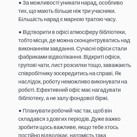
• За можливості уникати нарад, особливо
тих, що мають більше ніж три учасники.
Більшість нарад є марною тратою часу.
• Відтворити в офісі атмосферу бібліотеки,
тобто місця, де можна сконцентруватись над
виконанням завдання. Сучасні офіси стали
фабриками відволікання. Відкриті офіси,
групові чати, лист розсилки тощо, заважають
співробітнику зосередитись на справі. Як
наслідок, роботу неможливо виконувати на
роботі. Ефективний офіс має нагадувати
бібліотеку, а не залу фондової біржі.
• Планувати робочий час так, щоб він
складався з довгих періодів. Дуже важко
зробити щось важливе, якщо тебе хтось
постійно відволікає, натомість така