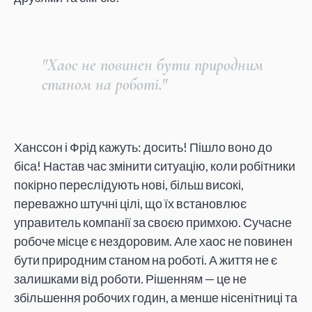
"Хаос не повинен бути природним
станом на роботі."
Ханссон і Фрід кажуть: досить! Пішло воно до
біса! Настав час змінити ситуацію, коли робітники
покірно переслідують нові, більш високі,
переважно штучні цілі, що їх встановлює
управитель компанії за своєю примхою. Сучасне
робоче місце є нездоровим. Але хаос не повинен
бути природним станом на роботі. А життя не є
залишками від роботи. Рішенням — це не
збільшення робочих годин, а менше нісенітниці та