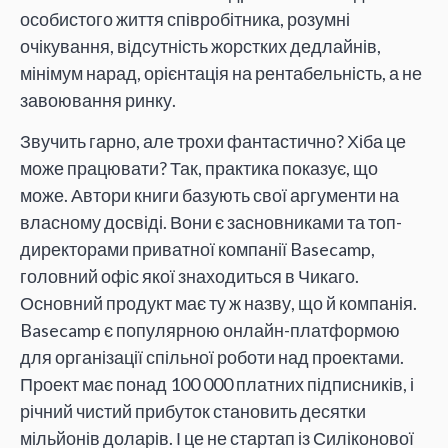
особистого життя співробітника, розумні
очікування, відсутність жорстких дедлайнів,
мінімум нарад, орієнтація на рентабельність, а не
завоювання ринку.
Звучить гарно, але трохи фантастично? Хіба це
може працювати? Так, практика показує, що
може. Автори книги базують свої аргументи на
власному досвіді. Вони є засновниками та топ-
директорами приватної компанії Basecamp,
головний офіс якої знаходиться в Чикаго.
Основний продукт має ту ж назву, що й компанія.
Basecamp є популярною онлайн-платформою
для організації спільної роботи над проектами.
Проект має понад 100 000 платних підписників, і
річний чистий прибуток становить десятки
мільйонів доларів. І це не стартап із Силіконової