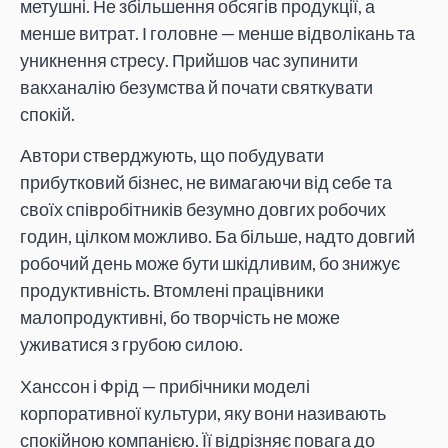
метушні. Не збільшення обсягів продукції, а
менше витрат. І головне — менше відволікань та
уникнення стресу. Прийшов час зупинити
вакханалію безумства й почати святкувати
спокій.
Автори стверджують, що побудувати
прибутковий бізнес, не вимагаючи від себе та
своїх співробітників безумно довгих робочих
годин, цілком можливо. Ба більше, надто довгий
робочий день може бути шкідливим, бо знижує
продуктивність. Втомлені працівники
малопродуктивні, бо творчість не може
уживатися з грубою силою.
Ханссон і Фрід — прибічники моделі
корпоративної культури, яку вони називають
спокійною компанією. Її відрізняє повага до