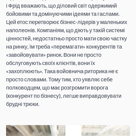
і Фрід вважають, що діловий світ одержимий
бойовими та домінуючими ідеями та гаслами.
Цей етос перетворює бізнес-лідерів у маленьких
наполеонів. Компаніям, що діють у такій системі
цінностей, недостатньо просто мати свою частку
на ринку, їм треба «перемагати» конкурентів та
«завойовувати» ринок. Вони не просто
обслуговують своїх клієнтів, вони їх
«захоплюють». Така войовнича риторика не є
просто словами. Тому тим, хто уявляє себе
полководцем, що має розгромити ворога
(конкурент по бізнесу), легше виправдовувати
брудні трюки.