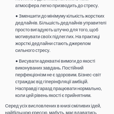
атмосфера легко призводить до стресу.
• Зменшити до мінімуму кількість жорстких
дедлайнів. Більшість дедлайнів управителі
просто вигадують штучно для того, щоб
мотивувати своїх підлеглих. На практиці
жорсткі дедлайни стають джерелом
сильного стресу.
• Висувати адекватні вимоги до якості
виконуваних завдань. Постійний
перфекціонізм не є здоровим. Бізнес-світ
страждає від гіперінфляції амбіцій.
Насправді гаразд працювати нормально,
коли цей рівень якості є прийнятним.
Серед усіх висловлених в книзі сміливих ідей,
найбільшою єрессю, мабуть, має вдаватись