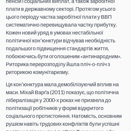
пенсій і соціальних виплат, а також заробітної
плати в державному секторі. Протягом усього
цього періоду частка заробітної плати у ВВП
систематично перевищувала частку прибутку.
Кожен новий уряд в умовах нестабільної
політичної кон’юнктури відчував необхідність
подальшого підвищення стандартів життя,
побоюючись бути оголошеним «антинародним».
Риторика перерозподілу йшла пліч-о-пліч з
риторикою комунітаризму.
Ця кон’юнктура мала демобілізуючий вплив на
маси. Міхай Варґа (2011) показує, що політична
лібералізація у 2000-х роках не призвела до
політизації робітників у формі відкритого
соціального протистояння. Натомість, основним
рушієм навіть трудових конфліктів були успішні