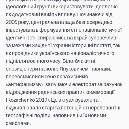
ідеологічний ґрунт і використовувати ідеологію
як додатковий важіль впливу. Починаючи від
2005 року, центральна влада безпосередньо
інвестувала в формування етнонаціоналістичної
ідентичності, спираючись на вкрай суперечливі
за межами Західної України історичні постаті, такі
як провідники українського націоналістичного
підпілля воєнного часу. Біло-блакитні
опозиціонери на чолі з Януковичем, навпаки,
переосмислили себе як захисників
«антифашизму», залучаючи електорат за рахунок
відродження радянських практик комеморації
(Kozachenko 2019). Це актуалізувало та
підживлювало старі та потенційно нерелевантні
географічні поділи, наповнивши їх новими
смислами.