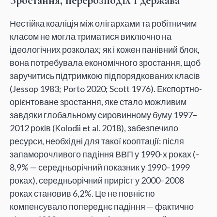
Зростання, перерозподіл і держава
Нестійка коаліція між олігархами та робітничим
класом не могла триматися виключно на
ідеологічних розколах; як і кожен панівний блок,
вона потребувала економічного зростання, щоб
заручитись підтримкою підпорядкованих класів
(Jessop 1983; Porto 2020; Scott 1976). Експортно-
орієнтоване зростання, яке стало можливим
завдяки глобальному сировинному буму 1997–
2012 років (Kolodii et al. 2018), забезпечило
ресурси, необхідні для такої кооптації: після
запаморочливого падіння ВВП у 1990-х роках (–
8,9% — середньорічний показник у 1990–1999
роках), середньорічний приріст у 2000–2008
роках становив 6,2%. Це не повністю
компенсувало попереднє падіння — фактично