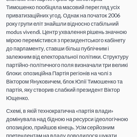
Тимошенко пообіцяла масовий перегляд усіх
приватизаційних угод. Однак на початок 2006
року групи еліт знайшли відносно стабільний
modus vivendi. Центр ухвалення рішень значною
мірою перемістився з президентського кабінету
до парламенту, ставши більш публічним і
залежним від електоральної політики. Структуру
партійно-політичного поля визначали три великі
блоки: опозиційна Партія регіонів на чолі з
Віктором Януковичем, блок Юлії Тимошенко та
партія, яку створив слабкий президент Віктор
Ющенко.
Схемі, в якій технократична «партія влади»
домінувала над бідною на ресурси ідеологічною
опозицією, прийшов кінець. Усім серйозним
претендентам на владу доводилося шукати