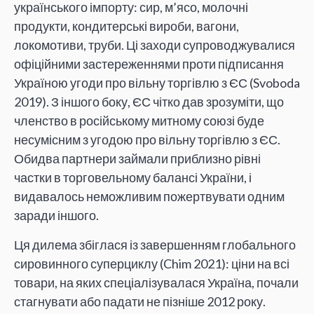
українського імпорту: сир, м’ясо, молочні
продукти, кондитерські вироби, вагони,
локомотиви, труби. Ці заходи супроводжувалися
офіційними застереженнями проти підписання
Україною угоди про вільну торгівлю з ЄС (Svoboda
2019). З іншого боку, ЄС чітко дав зрозуміти, що
членство в російському митному союзі буде
несумісним з угодою про вільну торгівлю з ЄС.
Обидва партнери займали приблизно рівні
частки в торговельному балансі України, і
видавалось неможливим пожертвувати одним
заради іншого.
Ця дилема збіглася із завершенням глобального
сировинного суперциклу (Chim 2021): ціни на всі
товари, на яких спеціалізувалася Україна, почали
стагнувати або падати не пізніше 2012 року.