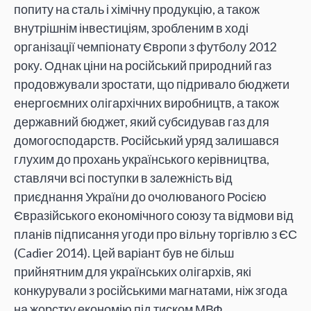
попиту на сталь і хімічну продукцію, а також
внутрішнім інвестиціям, зробленим в ході
організації чемпіонату Європи з футболу 2012
року. Однак ціни на російський природний газ
продовжували зростати, що підривало бюджети
енергоємних олігархічних виробництв, а також
державний бюджет, який субсидував газ для
домогосподарств. Російський уряд залишався
глухим до прохань українського керівництва,
ставлячи всі поступки в залежність від
приєднання України до очолюваного Росією
Євразійського економічного союзу та відмови від
планів підписання угоди про вільну торгівлю з ЄС
(Cadier 2014). Цей варіант був не більш
прийнятним для українських олігархів, які
конкурували з російськими магнатами, ніж згода
на жорстку економію під тиском МВФ.