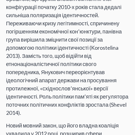
конфігурації початку 2010-х років стала дедалі
сильніша поляризація ідентичностей.
Переживаючи кризу легітимності, спричинену
погіршенням економічної кон’юнктури, панівна
група вирішила зміцнити свої позиції за
допомогою політики ідентичності (Korostelina
2013). Замість того, щоб відійти від
етнонаціоналістичної політики свого
попередника, Янукович переорієнтував
ідеологічний апарат держави на просування
протилежної, «східнослов’янської» версії
ідентичності. Роль політики пам’яті як регулятора
поточних політичних конфліктів зростала (Shevel
2014).
Новий мовний закон, що його владна коаліція
ухвалила у 2012 році, розширив сфери