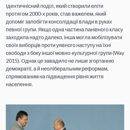
Ідентичнісний поділ, який створили еліти
протягом 2000-х років, став важелем, який
допоміг запобігти консолідації влади в руках
певної групи. Якщо одна частина панівного класу
заходила надто далеко, інша могла мобілізувати
своїх виборців проти уявного наступу на їхні
свободи з боку іншої мовно-культурної групи (Way
2015). Однак це завадило не лише згортанню
демократії, а й неоліберальним реформам,
спрямованим на підвищення рівня життя
населення.