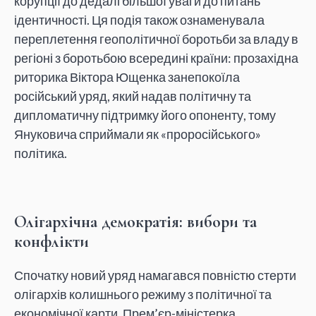
корупції до дедалі більшої уваги до питань
ідентичності. Ця подія також ознаменувала
переплетення геополітичної боротьби за владу в
регіоні з боротьбою всередині країни: прозахідна
риторика Віктора Ющенка занепокоїла
російський уряд, який надав політичну та
дипломатичну підтримку його опоненту, тому
Януковича сприймали як «проросійського»
політика.
Олігархічна демократія: вибори та
конфлікти
Спочатку новий уряд намагався повністю стерти
олігархів колишнього режиму з політичної та
економічної карти. Прем’єр-міністерка