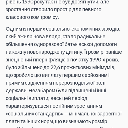
рівень 1990 року так і не був досягнутий, але
зростання створило простір для певного
класового компромісу.
Одним із перших соціально-економічних заходів,
який вжила нова влада, стало радикальне
збільшення одноразової батьківської допомоги
на кожну новонароджену дитину. Її розмір, раніше
знецінений гіперінфляцією початку 1990-х років,
було збільшено до 22,6 прожиткових мінімумів,
що зробило цю виплату першим серйозним і
прямим свідченням перерозподільчої ролі
держави. Незабаром були підвищені й інші
соціальні виплати; весь цей період
характеризувався постійним зростанням
«соціальних стандартів» — мінімальної заробітної
плати та інших норм, що визначають розмір