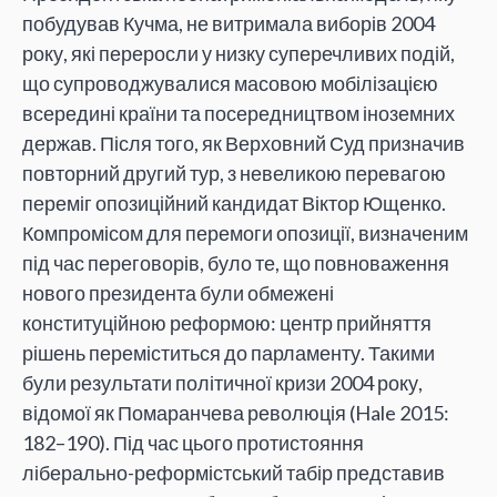
побудував Кучма, не витримала виборів 2004
року, які переросли у низку суперечливих подій,
що супроводжувалися масовою мобілізацією
всередині країни та посередництвом іноземних
держав. Після того, як Верховний Суд призначив
повторний другий тур, з невеликою перевагою
переміг опозиційний кандидат Віктор Ющенко.
Компромісом для перемоги опозиції, визначеним
під час переговорів, було те, що повноваження
нового президента були обмежені
конституційною реформою: центр прийняття
рішень переміститься до парламенту. Такими
були результати політичної кризи 2004 року,
відомої як Помаранчева революція (Hale 2015:
182–190). Під час цього протистояння
ліберально-реформістський табір представив