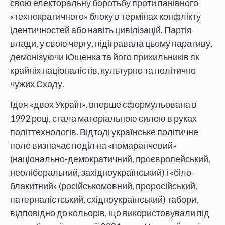
свою електоральну боротьбу проти панівного
«технократичного» блоку в термінах конфлікту
ідентичностей або навіть цивілізацій. Партія
влади, у свою чергу, підігравала цьому наративу,
демонізуючи Ющенка та його прихильників як
крайніх націоналістів, культурно та політично
чужих Сходу.
Ідея «двох Україн», вперше сформульована в
1992 році, стала матеріальною силою в руках
політтехнологів. Відтоді українське політичне
поле визначає поділ на «помаранчевий»
(національно-демократичний, проєвропейський,
неоліберальний, західноукраїнський) і «біло-
блакитний» (російськомовний, проросійський,
патерналістський, східноукраїнський) табори,
відповідно до кольорів, що використовували під