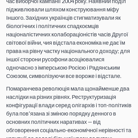
час виборчої кампанії 2004 року. Наявний поділ
підживлювали шляхом конструювання міфу
Іншого. Західних українців стигматизували як
біологічних і політичних спадкоємців
націоналістичних колабораціоністів часів Другої
світової війни, чия відстала економіка не дає їм
права на рівну частку національного доходу; для
іншої сторони русофони асоціювалися
одночасно з імперською Росією і Радянським
Союзом, символізуючи все вороже і відстале.
Помаранчева революція мала щонайменше два
наслідки на різних рівнях. Реструктуризація
конфігурації влади серед олігархів і топ-політиків
була пов’язана зі зміною порядку денного в
основних політичних наративах — від
обговорення соціально-економічної нерівності та