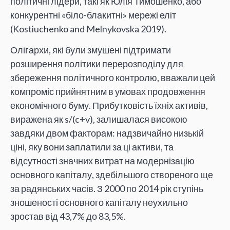
політичні лідери, такі як Юлія Тимошенко, або
конкурентні «біло-блакитні» мережі еліт
(Kostiuchenko and Melnykovska 2019).
Олігархи, які були змушені підтримати
розширення політики перерозподілу для
збереження політичного контролю, вважали цей
компроміс прийнятним в умовах продовження
економічного буму. Прибутковість їхніх активів,
виражена як s/(c+v), залишалася високою
завдяки двом факторам: надзвичайно низькій
ціні, яку вони заплатили за ці активи, та
відсутності значних витрат на модернізацію
основного капіталу, здебільшого створеного ще
за радянських часів. З 2000 по 2014 рік ступінь
зношеності основного капіталу неухильно
зростав від 43,7% до 83,5%.