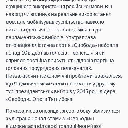
офіційного використання російської мови. Він
навряд чи вплинув на реальне використання
мов, але мобілізував суспільство навколо
питання ідентичності за кілька місяців до
парламентських виборів. Ультраправа
етнонаціоналістична партія «Свобода» набрала
понад 10 відсотків голосів — сенсація, якій
сприяла постійна присутність лідерів партії на
головних проурядових телеканалах.
Незважаючи на економічні проблеми, вважалося,
що Янукович зможе легко перемогти у другому
турі президентських виборів у 2015 році лідера
«Свободи» Олега Тягнибока.
Помаранчева опозиція, зі свого боку, зблизилася
з ультранаціоналістами зі «Свободи» і
відмовилася від своєї традиційної м’якої