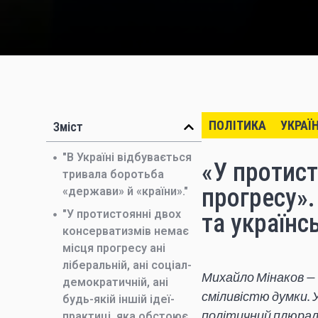
ПОЛІТИКА
УКРАЇ
Зміст
"В Україні відбувається
«У протист
тривала боротьба
прогресу».
«держави» й «країни»."
"У протистоянні двох
та українс
консерватизмів немає
місця прогресу ані
ліберальній, ані соціал-
Михайло Мінаков — 
демократичній, ані
сміливістю думки. 
будь-якій іншій ідеї-
політичний плюралі
практиці, яка обстоює