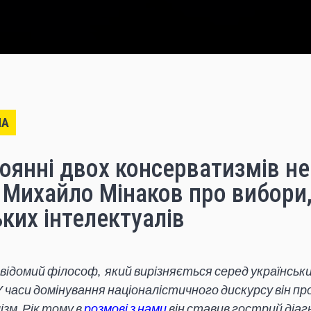
НА
оянні двох консерватизмів не
 Михайло Мінаков про вибори,
ьких інтелектуалів
відомий філософ, який вирізняється серед українськ
У часи домінування націоналістичного дискурсу він 
зм. Рік тому в
розмові з нами
він ставив гострий діаг