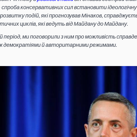
 спроба консервативних сил встановити ідеологічну
в розвитку подій, які прогнозував Мінаков, справджу
тичних циклів, які ведуть від Майдану до Майдану.
й період, ми поговорили з ним про можливість справде
між демократіями й авторитарними режимами.