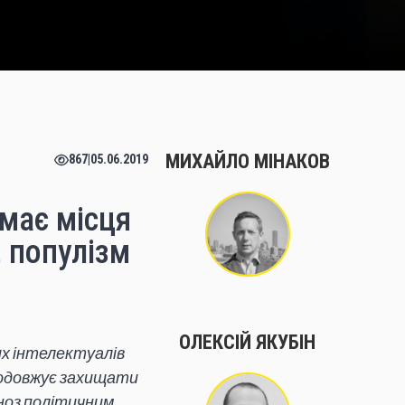
МИХАЙЛО МІНАКОВ
867
|
05.06.2019
має місця
 популізм
ОЛЕКСІЙ ЯКУБІН
их інтелектуалів
продовжує захищати
ноз політичним