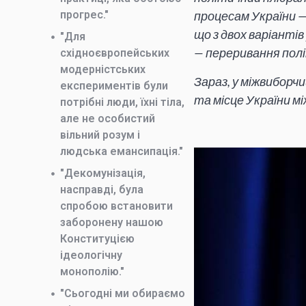
прогрес."
процесам України —
що з двох варіанті
"Для
— переривання полі
східноєвропейських
модерністських
Зараз, у міжвиборчи
експериментів були
та місце України 
потрібні люди, їхні тіла,
але не особистий
вільний розум і
людська емансипація."
"Декомунізація,
насправді, була
спробою встановити
заборонену нашою
Конституцією
ідеологічну
монополію."
"Сьогодні ми обираємо