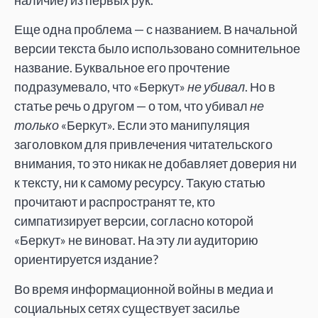
Еще одна проблема — с названием. В начальной
версии текста было использовано сомнительное
название. Буквальное его прочтение
подразумевало, что «Беркут»
не убивал
. Но в
статье речь о другом — о том, что убивал
не
только
«Беркут». Если это манипуляция
заголовком для привлечения читательского
внимания, то это никак не добавляет доверия ни
к тексту, ни к самому ресурсу. Такую статью
прочитают и распространят те, кто
симпатизирует версии, согласно которой
«Беркут» не виноват. На эту ли аудиторию
ориентируется издание?
Во время информационной войны в медиа и
социальных сетях существует засилье