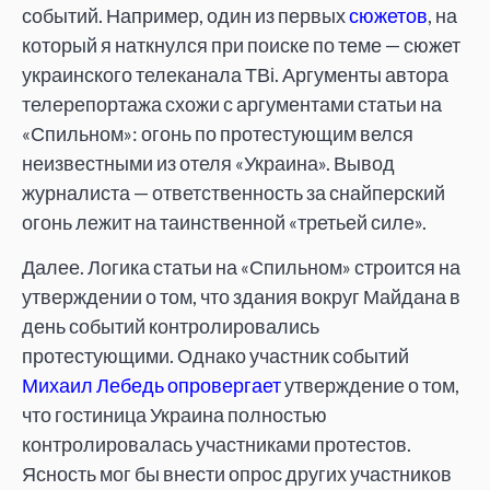
событий. Например, один из первых
сюжетов
, на
который я наткнулся при поиске по теме — сюжет
украинского телеканала ТВі. Аргументы автора
телерепортажа схожи с аргументами статьи на
«Спильном»: огонь по протестующим велся
неизвестными из отеля «Украина». Вывод
журналиста — ответственность за снайперский
огонь лежит на таинственной «третьей силе».
Далее. Логика статьи на «Спильном» строится на
утверждении о том, что здания вокруг Майдана в
день событий контролировались
протестующими. Однако участник событий
Михаил Лебедь опровергает
утверждение о том,
что гостиница Украина полностью
контролировалась участниками протестов.
Ясность мог бы внести опрос других участников