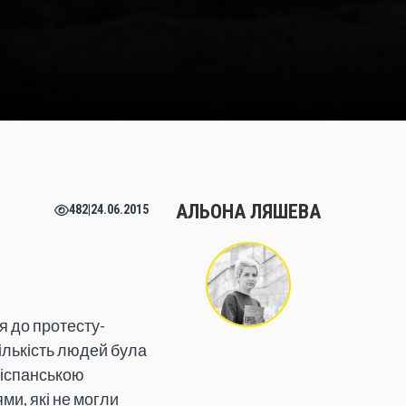
АЛЬОНА ЛЯШЕВА
482
|
24.06.2015
я до протесту-
Кількість людей була
 іспанською
ми, які не могли