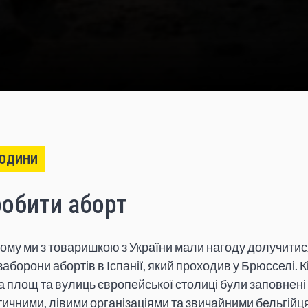
ЛЮДИНИ
робити аборт
тому ми з товаришкою з України мали нагоду долучитис
заборони абортів в Іспанії, який проходив у Брюсселі. 
а площ та вулиць європейської столиці були заповнені
ичними, лівими організаціями та звичайними бельгійця