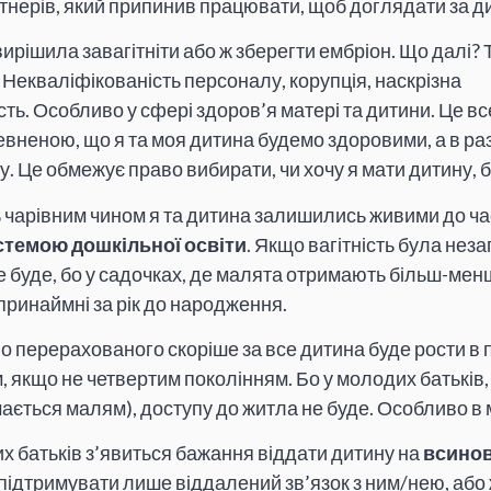
ртнерів, який припинив працювати, щоб доглядати за д
ирішила завагітніти або ж зберегти ембріон. Що далі?
. Некваліфікованість персоналу, корупція, наскрізна
ть. Особливо у сфері здоров’я матері та дитини. Це вс
евненою, що я та моя дитина будемо здоровими, а в ра
 Це обмежує право вибирати, чи хочу я мати дитину, б
 чарівним чином я та дитина залишились живими до час
стемою дошкільної освіти
. Якщо вагітність була нез
не буде, бо у садочках, де малята отримають більш-менш
принаймні за рік до народження.
о перерахованого скоріше за все дитина буде рости в 
м, якщо не четвертим поколінням. Бо у молодих батьків
ається малям), доступу до житла не буде. Особливо в м
х батьків з’явиться бажання віддати дитину на
всино
 підтримувати лише віддалений зв’язок з ним/нею, або ж