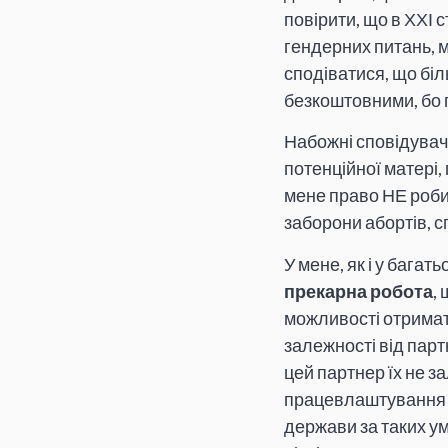
повірити, що в ХХІ с
гендерних питань, м
сподіватися, що бі
безкоштовними, бо п
Набожні сповідувачі
потенційної матері, 
мене право НЕ робит
заборони абортів, с
У мене, як і у бага
прекарна робота
,
можливості отримат
залежності від парт
цей партнер їх не з
працевлаштування м
держави за таких ум