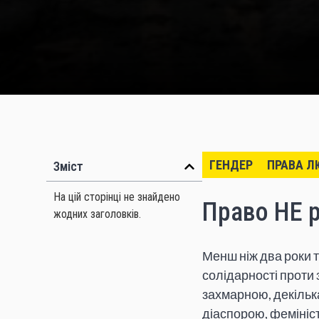
ГЕНДЕР
ПРАВА 
Зміст
На цій сторінці не знайдено
Право НЕ 
жодних заголовків.
Менш ніж два роки 
солідарності проти 
захмарною, декільк
діаспорою, фемініст