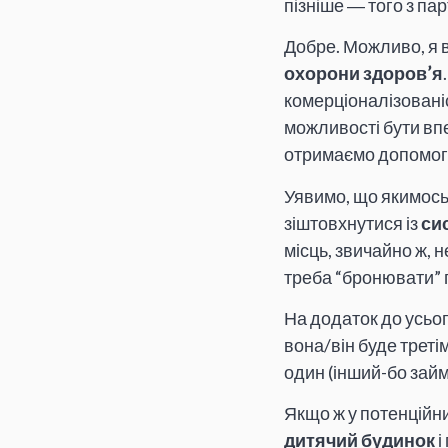
пізніше ― того з па
Добре. Можливо, я в
охорони здоров’я
комерціоналізованіс
можливості бути вп
отримаємо допомогу.
Уявимо, що якимось
зіштовхнутися із
си
місць, звичайно ж, 
треба “бронювати” 
На додаток до усьог
вона/він буде треті
один (інший-бо займ
Якщо ж у потенційни
дитячий будинок
і