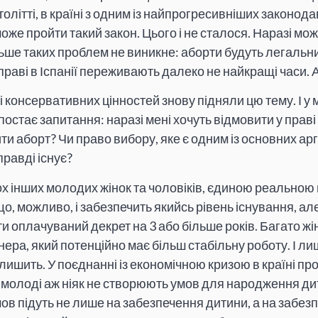
толітті, в країні з одним із найпрогресивніших законода
оже пройти такий закон. Цього і не сталося. Наразі мо
льше таких проблем не виникне: аборти будуть легальн
раві в Іспанії переживають далеко не найкращі часи. Ал
 консервативних цінностей знову підняли цю тему. І у м
постає запитання: наразі мені хочуть відмовити у праві н
и аборт? Чи право вибору, яке є одним із основних ар
правді існує?
тьох інших молодих жінок та чоловіків, єдиною реально
 що, можливо, і забезпечить якийсь рівень існування, ал
и оплачуваний декрет на 3 або більше років. Багато ж
нера, який потенційно має більш стабільну роботу. І лиш
алишить. У поєднанні із економічною кризою в країні п
олоді аж ніяк не створюють умов для народження дит
ов підуть не лише на забезпечення дитини, а на забезп