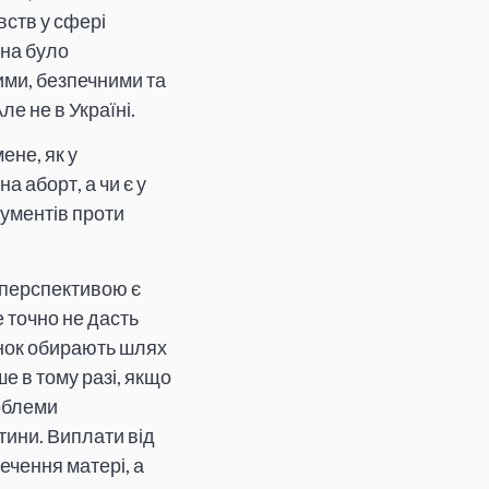
вств у сфері
жна було
ими, безпечними та
е не в Україні.
ене, як у
а аборт, а чи є у
гументів проти
ю перспективою є
е точно не дасть
інок обирають шлях
е в тому разі, якщо
роблеми
ини. Виплати від
ечення матері, а