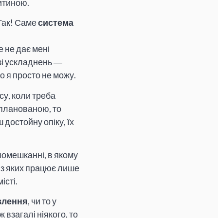
итиною.
 Так! Саме
система
е не дає мені
зі ускладнень ―
о я просто не можу.
у, коли треба
апланованою, то
 достойну опіку, їх
помешканні, в якому
, з яких працює лише
істі.
влення
, чи то у
 взагалі ніякого, то