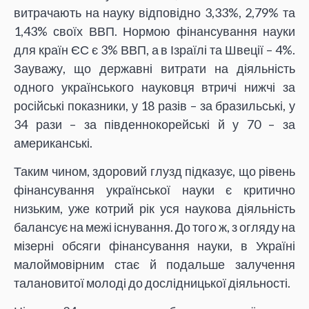
витрачають на науку відповідно 3,33%, 2,79% та
1,43% своїх ВВП. Нормою фінансування науки
для країн ЄС є 3% ВВП, а в Ізраїлі та Швеції – 4%.
Зауважу, що державні витрати на діяльність
одного українського науковця втричі нижчі за
російські показники, у 18 разів – за бразильські, у
34 рази – за південнокорейські й у 70 – за
американські.
Таким чином, здоровий глузд підказує, що рівень
фінансування української науки є критично
низьким, уже котрий рік уся наукова діяльність
балансує на межі існування. До того ж, з огляду на
мізерні обсяги фінансування науки, в Україні
малоймовірним стає й подальше залучення
талановитої молоді до дослідницької діяльності.