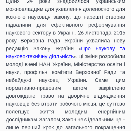
Цілих 24 роки знадобилося українським
можновладцям для ухвалення доленосного для
кожного науковця закону, що нарешті створив
підвалини для ефективного реформування
наукового сектору в Україні. 26 листопада 2015
року Верховна Рада України ухвалила нову
редакцію Закону України «
Про наукову та
науково-технічну діяльність
». Ці зміни розробили
молоді вчені НАН України, Міністерство освіти і
науки, профільні комітети Верховної Ради та
небайдужі науковці України. Саме цим
нормативно-правовим актом закріплено
довгождане право на дворічне відрядження
науковців без втрати робочого місця, це суттєво
полегшує життя молодим енергійним
дослідникам. Загалом, Закон не є ідеальним, це –
лише перший крок до загального покращення