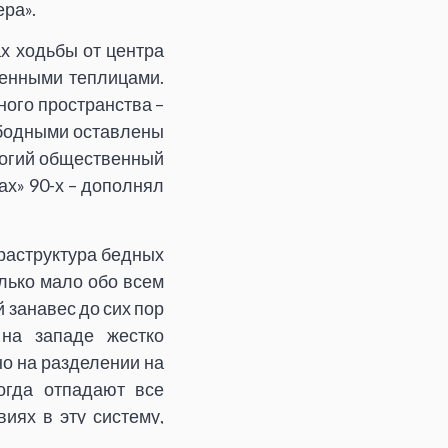
ра».
х ходьбы от центра
шенными теплицами.
ого пространства –
ободными оставлены
богий общественный
ах» 90-х – дополнял
фраструктура бедных
олько мало обо всем
 занавес до сих пор
 на западе жестко
о на разделении на
огда отпадают все
иях в эту систему,
езервировано место в