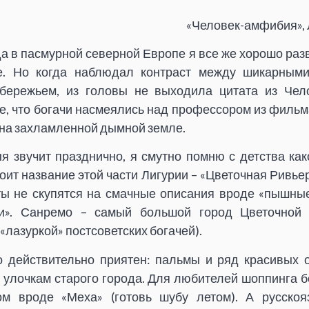
«Человек-амфибия», 
а в пасмурной северной Европе я все же хорошо раз
. Но когда наблюдал контраст между шикарным
бережьем, из головы не выходила цитата из Чел
, что богачи насмеялись над профессором из фильма
 на захламленной дымной земле.
я звучит празднично, я смутно помню с детства как
оит название этой части Лигурии – «Цветочная Ривьера» 
ты не скупятся на смачные описания вроде «пышны
и». Санремо – самый большой город Цветочной
«лазуркой» постсоветских богачей).
 действительно приятен: пальмы и ряд красивых о
м улочкам старого города. Для любителей шоппинга б
ом вроде «Меха» (готовь шубу летом). А русскоя