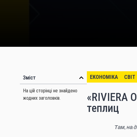
ЕКОНОМІКА
СВІТ
Зміст
На цій сторінці не знайдено
«RIVIERA 
жодних заголовків.
теплиц
Там, на 