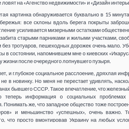
ловят на «Агенство недвижимости» и «Дизайн интерье
гая картинка обнаруживается буквально в 15 минута
бережья: все склоны вдоль берега покрыты забро
ление усиливается мизерными остатками общественн
 забита старыми парниками и жилыми участками, св
ги без тротуаров, пешеходных дорожек очень мало. У
сы в состоянии, напомнившем мне о киевских «Икарус
у жизни после очередного лопнувшего пузыря.
лет, и глубокое социальное расслоение, дряхлая ин
не в новинку. Но меня не перестает удивлять, наск
ранах бывшего СССР. Такое впечатление, что железный
ко теперь информация о социальных проблемах
. Понимать же, что западное общество тоже построен
еров» и меньшинство «успешных», очень важно. Т
го, что просто вмонтировав Украину на любых услов
хтах. Вернее, элита-то будет, а вот большинству зар