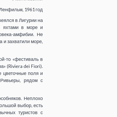
Ленфильм, 1961 год
веялся в Лигурии на
и яхтами в море и
овека-амфибии. Не
 и захватили море,
ой-то «фестиваль в
(Riviera dei Fiori).
е цветочные поля и
 Ривьеры, рядом с
собняков. Неплохо
ольшой выбор, есть
зычных туристов с