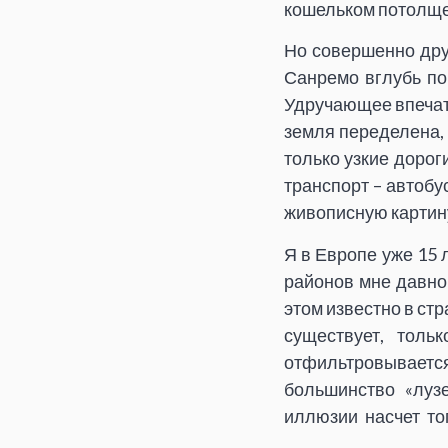
кошельком потолще 
Но совершенно дру
Санремо вглубь по
Удручающее впечат
земля переделена,
только узкие доро
транспорт – автобу
живописную картин
Я в Европе уже 15 
районов мне давно 
этом известно в ст
существует, толь
отфильтровывается
большинство «луз
иллюзии насчет то
будем кататься на я