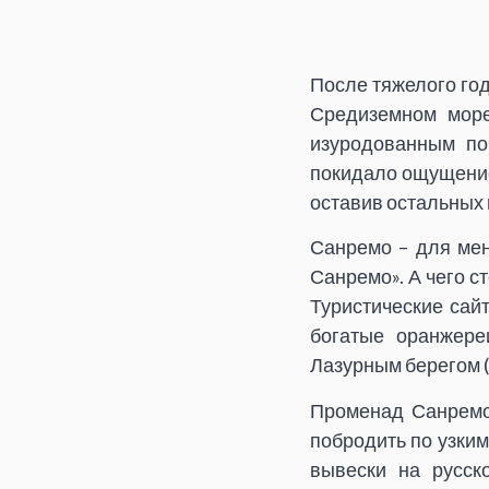
После тяжелого год
Средиземном море
изуродованным по
покидало ощущение
оставив остальных
Санремо – для мен
Санремо». А чего ст
Туристические сай
богатые оранжере
Лазурным берегом (
Променад Санремо
побродить по узки
вывески на русск