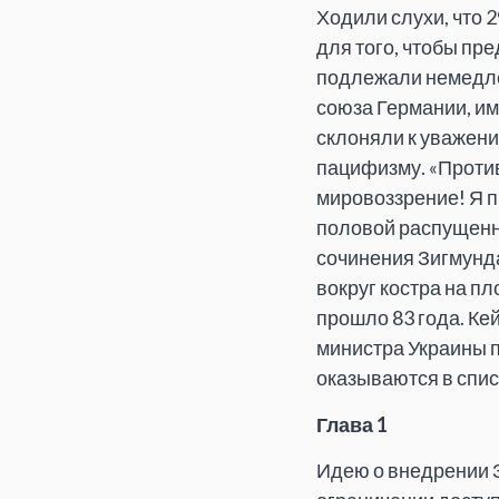
Ходили слухи, что 
для того, чтобы пре
подлежали немедле
союза Германии, им
склоняли к уважени
пацифизму. «Против
мировоззрение! Я п
половой распущенно
сочинения Зигмунд
вокруг костра на п
прошло 83 года. Ке
министра Украины п
оказываются в спис
Глава 1
Идею о внедрении З