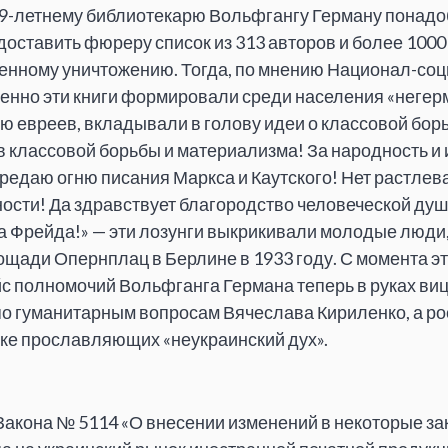
29-летнему библиотекарю Вольфгангу Герману понадо
доставить фюреру список из 313 авторов и более 1000 
нному уничтожению. Тогда, по мнению Национал-соц
енно эти книги формировали среди населения «негер
ю евреев, вкладывали в голову идеи о классовой борь
 классовой борьбы и материализма! За народность и
редаю огню писания Маркса и Каутского! Нет растле
сти! Да здравствует благородство человеческой душ
а Фрейда!» — эти лозунги выкрикивали молодые люди
лощади Опернплац в Берлине в 1933 году. С момента э
йс полномочий Вольфганга Германа теперь в руках ви
о гуманитарным вопросам Вячеслава Кириленко, а ро
ке прославляющих «неукраинский дух».
акона № 5114 «О внесении изменений в некоторые за