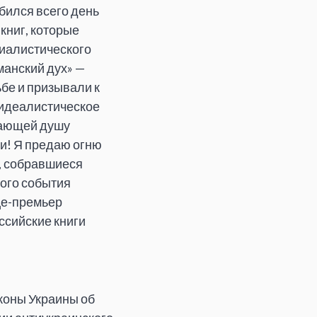
бился всего день
книг, которые
иалистического
манский дух» —
бе и призывали к
 идеалистическое
вающей душу
и! Я предаю огню
, собравшиеся
того события
це-премьер
ссийские книги
коны Украины об