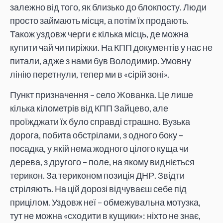
залежно від того, як близько до блокпосту. Люди
просто займають місця, а потім їх продають.
Також уздовж черги є кілька місць, де можна
купити чай чи пиріжки. На КПП документів у нас не
питали, адже з нами був Володимир. Умовну
лінію перетнули, тепер ми в «сірій зоні».
Пункт призначення – село Жованка. Це лише
кілька кілометрів від КПП Зайцево, але
проїжджати їх було справді страшно. Вузька
дорога, побита обстрілами, з одного боку –
посадка, у якій нема жодного цілого куща чи
дерева, з другого – поле, на якому видніється
терикон. За териконом позиція ДНР. Звідти
стріляють. На цій дорозі відчуваєш себе під
прицілом. Уздовж неї – обмежувальна мотузка,
тут не можна «сходити в кущики»: ніхто не знає,