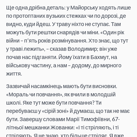
Ще одна дрібна деталь: у Майорську ходять лише
по протоптаних вузьких стежках чи по дорозі, де
видно, куди йдеш. У траву ніхто не ступає. Там
можуть бути рештки снарядів чи міни. «Один рік
війни – п’ять років розмінування. Хто знає, що тут
у траві лежить», – сказав Володимир; він уже
почав нас підганяти. Йому їхати в Бахмут, на
військову частину, а нам – додому, до мирного
життя.
Зазвичай насамкінець мають бути висновки.
«Мораль чи повчання», як вчили в молодшій
школі. Яке тут може бути повчання? Ти
перебуваєш у «сірій зоні» й думаєш, що так не має
бути. Завершу словами Марії Тимофіївни, 67-
літньої мешканки Жованки: «І ті стріляють, і ті
стріляють. Я не знаю, хто більше стріляє. Я вже