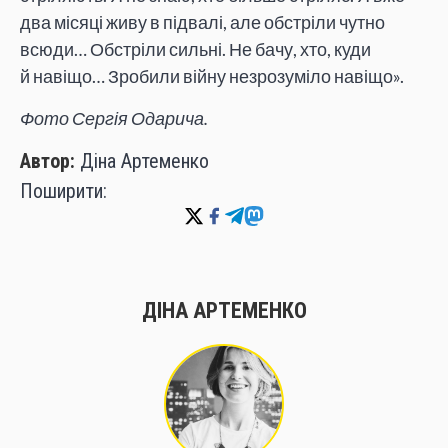
два місяці живу в підвалі, але обстріли чутно
всюди… Обстріли сильні. Не бачу, хто, куди
й навіщо… Зробили війну незрозуміло навіщо».
Фото Сергія Одарича.
Автор:
Діна Артеменко
Поширити:
ДІНА АРТЕМЕНКО