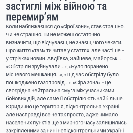
застиглі між війною та
перемир’ям
Коли наближаєшся до «сірої зони», стає страшно.
Чи не страшно. Ти не можеш остаточно
визначити, що відчуваєш, не знаєш, чого чекати.
Про життя «там» ти читав у статтях, але частіше –
у стрічках новин. Авдіївка, Зайцеве, Майорськ…
«Обстріли зруйнували…», «Було поранено
місцевого мешканця…», «Під час обстрілу було
пошкоджено газопровід…». «Сіра зона» – це
своєрідна нейтральна смуга між учасниками
бойових дій, але саме її обстрілюють найбільше.
Юридично це територія, підконтрольна Україні,
але насправді все не так просто, адже чимало
населених пунктів ще з мирного часу залишились
закріпленими за нині непідконтрольними Україні