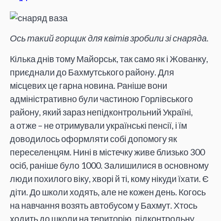
Ось такий горщик для квітів зробили зі снаряда.
Кілька днів тому Майорськ, так само як і Жованку,
приєднали до Бахмутського району. Для
місцевих це гарна новина. Раніше вони
адміністративно були частиною Горлівського
району, який зараз непідконтрольний Україні,
а отже – не отримували українські пенсії, і їм
доводилось оформляти собі допомогу як
переселенцям. Нині в містечку живе близько 300
осіб, раніше було 1000. Залишилися в основному
люди похилого віку, хворі й ті, кому нікуди їхати. Є
діти. До школи ходять, але не кожен день. Когось
на навчання возять автобусом у Бахмут. Хтось
ходить до школи на територію, підконтрольну