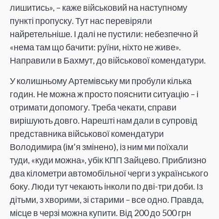
лишитись», – каже військовий на наступному
пункті пропуску. Тут нас перевіряли
найретельніше. І далі не пустили: небезпечно й
«нема там що бачити: руїни, ніхто не живе».
Направили в Бахмут, до військової комендатури.
У колишньому Артемівську ми пробули кілька
годин. Не можна ж просто пояснити ситуацію – і
отримати допомогу. Треба чекати, справи
вирішують довго. Нарешті нам дали в супровід
представника військової комендатури
Володимира (ім’я змінено), із ним ми поїхали
туди, «куди можна», убік КПП Зайцево. Приблизно
два кілометри автомобільної черги з українського
боку. Люди тут чекають інколи по дві-три доби. Із
дітьми, з хворими, зі старими – все одно. Правда,
місце в черзі можна купити. Від 200 до 500 грн