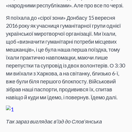
«народними республіками». Але про все по черзі.
Я поїхала до «сірої зони» Донбасу 15 вересня
2016 року як учасниця гуманітарної групи однієї
української миротворчої організації. Ми їхали,
щоб «визначити гуманітарні потреби місцевих
мешканців», і це була наша перша поїздка, тому
їхали практично навпомацки, маючи лише
перепустки та супровід із двох волонтерів. О 3:30
ми виїхали з Харкова, а на світанку, близько 6-ї,
вже були біля першого блокпосту. Військовий
зібрав наші паспорти, продивився їх, спитав
навіщо й куди ми їдемо, і повернув. Їдемо далі.
Так зараз виглядає в’їзд до Слов’янська