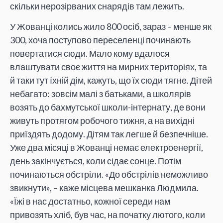
скільки нерозірваних снарядів там лежить.
У Жованці колись жило 800 осіб, зараз – менше як
300, хоча поступово переселенці починають
повертатися сюди. Мало кому вдалося
влаштувати своє життя на мирних територіях, та
й таки тут їхній дім, кажуть, що їх сюди тягне. Дітей
небагато: зовсім малі з батьками, а школярів
возять до бахмутської школи-інтернату, де вони
живуть протягом робочого тижня, а на вихідні
приїздять додому. Дітям так легше й безпечніше.
Уже два місяці в Жованці немає електроенергії,
день закінчується, коли сідає сонце. Потім
починаються обстріли. «До обстрілів неможливо
звикнути», – каже місцева мешканка Людмила.
«Їжі в нас достатньо, кожної середи нам
привозять хліб, був час, на початку лютого, коли