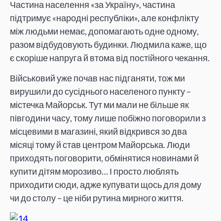
Частина населення «за Україну», частина
підтримує «народні республіки», але конфлікту
між людьми немає, допомагають одне одному,
разом відбудовують будинки. Людмила каже, що
є скоріше напруга й втома від постійного чекання.
Військовий уже почав нас підганяти, тож ми
вирушили до сусіднього населеного пункту –
містечка Майорськ. Тут ми мали не більше як
півгодини часу, тому лише побіжно поговорили з
місцевими в магазині, який відкрився зо два
місяці тому й став центром Майорська. Люди
приходять поговорити, обмінятися новинами й
купити дітям морозиво… І просто люблять
приходити сюди, адже купувати щось для дому
чи до столу – це ніби рутина мирного життя.