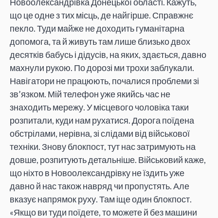
Новоолександрівка Донецької області. Кажуть,
що це одне з тих місць, де найгірше. Справжнє
пекло. Туди майже не доходить гуманітарна
допомога, та й живуть там лише близько двох
десятків бабусь і дідусів, на яких, здається, давно
махнули рукою. По дорозі ми трохи заблукали.
Навігатори не працюють, почалися проблеми зі
зв’язком. Мій телефон уже якийсь час не
знаходить мережу. У місцевого чоловіка таки
розпитали, куди нам рухатися. Дорога поїдена
обстрілами, нерівна, зі слідами від військової
техніки. Знову блокпост, тут нас затримують на
довше, розпитують детальніше. Військовий каже,
що ніхто в Новоолександрівку не їздить уже
давно й нас також навряд чи пропустять. Але
вказує напрямок руху. Там іще один блокпост.
«Якщо ви туди поїдете, то можете й без машини