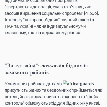
підтримка тих соціальних програм, які
“звертаються до поліції, судів та в’язниць як
засобів вирішення соціальних проблем” [4;
556
].
Інтерес у “покаранні бідних” наявний також і в
ПАР та Україні – як на індивідуальному чи
класовому, так і на державному рівнях.
“Ви тут зайві”: ексклюзія бідних із
заможних районів
У заможних районах, де сама
присутність бідних та бездомних сприймається як
потенційна загроза, приватна охорона та “фейс-
контроль” обмежують вхід для бідних. Як у Києві,