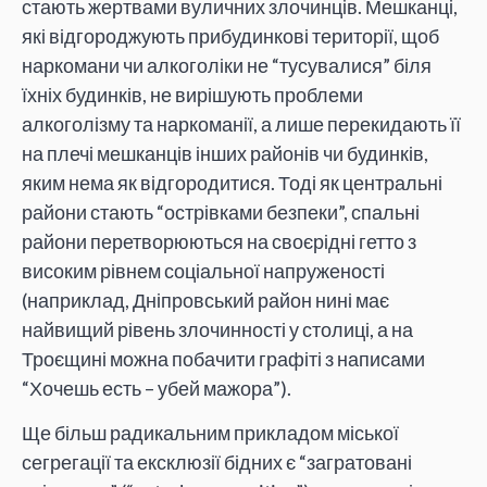
стають жертвами вуличних злочинців. Мешканці,
які відгороджують прибудинкові території, щоб
наркомани чи алкоголіки не “тусувалися” біля
їхніх будинків, не вирішують проблеми
алкоголізму та наркоманії, а лише перекидають її
на плечі мешканців інших районів чи будинків,
яким нема як відгородитися. Тоді як центральні
райони стають “острівками безпеки”, спальні
райони перетворюються на своєрідні гетто з
високим рівнем соціальної напруженості
(наприклад, Дніпровський район нині має
найвищий рівень злочинності у столиці, а на
Троєщині можна побачити графіті з написами
“Хочешь есть – убей мажора”).
Ще більш радикальним прикладом міської
сегрегації та ексклюзії бідних є “загратовані