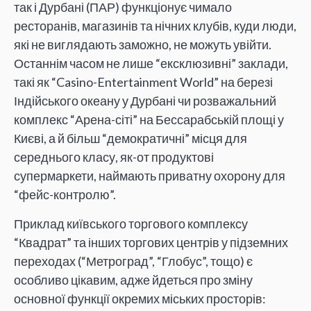
так і Дурбані (ПАР) функціонує чимало
ресторанів, магазинів та нічних клубів, куди люди,
які не виглядають заможно, не можуть увійти.
Останнім часом не лише “ексклюзивні” заклади,
такі як “Casino-Entertainment World” на березі
Індійського океану у Дурбані чи розважальний
комплекс “Арена-сіті” на Бессарабській площі у
Києві, а й більш “демократичні” місця для
середнього класу, як-от продуктові
супермаркети, наймають приватну охорону для
“фейс-контролю”.
Приклад київського торгового комплексу
“Квадрат” та інших торгових центрів у підземних
переходах (“Метроград”, “Глобус”, тощо) є
особливо цікавим, адже йдеться про зміну
основної функції окремих міських просторів: