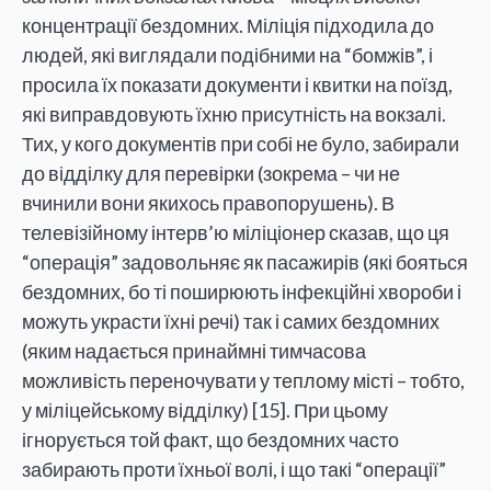
концентрації бездомних. Міліція підходила до
людей, які виглядали подібними на “бомжів”, і
просила їх показати документи і квитки на поїзд,
які виправдовують їхню присутність на вокзалі.
Тих, у кого документів при собі не було, забирали
до відділку для перевірки (зокрема – чи не
вчинили вони якихось правопорушень). В
телевізійному інтерв’ю міліціонер сказав, що ця
“операція” задовольняє як пасажирів (які бояться
бездомних, бо ті поширюють інфекційні хвороби і
можуть украсти їхні речі) так і самих бездомних
(яким надається принаймні тимчасова
можливість переночувати у теплому місті – тобто,
у міліцейському відділку) [15]. При цьому
ігнорується той факт, що бездомних часто
забирають проти їхньої волі, і що такі “операції”