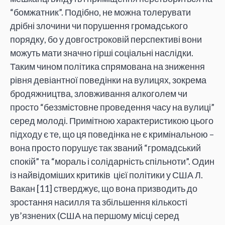
“бомжатник”. Подібно, не можна толерувати
дрібні злочини чи порушення громадського
порядку, бо у довгостроковій перспективі вони
можуть мати значно гірші соціальні наслідки.
Таким чином політика спрямована на зниження
рівня девіантної поведінки на вулицях, зокрема
бродяжництва, зловживання алкоголем чи
просто “беззмістовне проведення часу на вулиці”
серед молоді. Примітною характеристикою цього
підходу є те, що ця поведінка не є кримінальною –
вона просто порушує так званий “громадський
спокій” та “мораль і солідарність спільноти”. Один
із найвідоміших критиків цієї політики у США Л.
Вакан [11] стверджує, що вона призводить до
зростання насилля та збільшення кількості
ув’язнених (США на першому місці серед