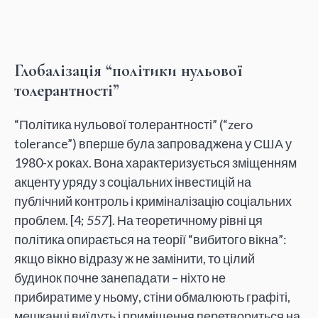
Глобалізація “політики нульової
толерантності”
“Політика нульової толерантності” (“zero
tolerance”) вперше була запроваджена у США у
1980-х роках. Вона характеризується зміщенням
акценту уряду з соціальних інвестицій на
публічний контроль і криміналізацію соціальних
проблем. [4;
557
]. На теоретичному рівні ця
політика опирається на теорії “вибитого вікна”:
якщо вікно відразу ж не замінити, то цілий
будинок почне занепадати – ніхто не
прибиратиме у ньому, стіни обмалюють графіті,
мешканці виїдуть і приміщення перетвориться на