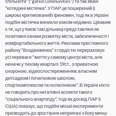
спільноти” (“gated communities”) та так звані
“котеджні містечка”. У ПАР це поширений (і
широко критикований) феномен, тоді як в Україні
подібні містечка виникли зовсім недавно. Цікавим
є те, що у Києві такі дільниці представлені як
позитивні ознаки розвитку міста, забезпеченості і
комфортабельного життя. Реклама престижного
району “Воздвиженка” з гордістю перераховує
усі переваги “життя у самому центрі міста, але
неначе у тихому кварталі 19ст., з приватною
охороною, відеоспостереженням, власним
дитсадком і початковою школою,
спорткомплексом та поліклінікою”. В Україні ніхто
не говорить про негативні аспекти такого
“соціального апартеїду”, тоді як досвід ПАР (і
США) показує, що подібні міські експерименти
призводять до зростання неприязні з боку менш