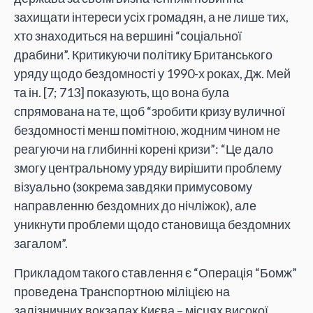
захищати інтереси усіх громадян, а не лише тих,
хто знаходиться на вершині “соціальної
драбини”. Критикуючи політику Британського
уряду щодо бездомності у 1990-х роках, Дж. Мей
та ін. [7; 713] показують, що вона була
спрямована на те, щоб “зробити кризу вуличної
бездомності менш помітною, жодним чином не
реагуючи на глибинні корені кризи”: “Це дало
змогу центральному уряду вирішити проблему
візуально (зокрема завдяки примусовому
направленню бездомних до нічліжок), але
уникнути проблеми щодо становища бездомних
загалом”.
Прикладом такого ставлення є “Операція “Бомж”
проведена Транспортною міліцією на
залізничних вокзалах Києва – місцях високої