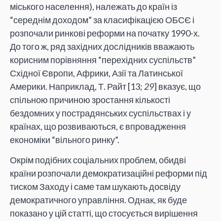
міського населення), належать до країн із
“середнім доходом” за класифікацією ОБСЄ і
розпочали ринкові реформи на початку 1990-х.
До того ж, ряд західних дослідників вважають
корисним порівняння “перехідних суспільств”
Східної Європи, Африки, Азії та Латинської
Америки. Наприклад, Т. Райт [13;
29
] вказує, що
спільною причиною зростання кількості
бездомних у пострадянських суспільствах і у
країнах, що розвиваються, є впровадження
економіки “вільного ринку”.
Окрім подібних соціальних проблем, обидві
країни розпочали демократизаційні реформи під
тиском Заходу і саме там шукають досвіду
демократичного управління. Однак, як буде
показано у цій статті, що стосується вирішення