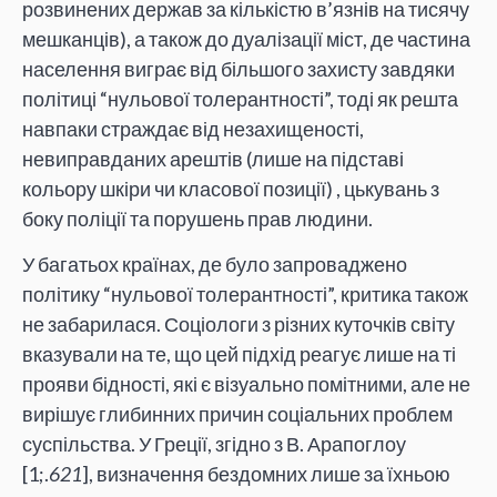
розвинених держав за кількістю в’язнів на тисячу
мешканців), а також до дуалізації міст, де частина
населення виграє від більшого захисту завдяки
політиці “нульової толерантності”, тоді як решта
навпаки страждає від незахищеності,
невиправданих арештів (лише на підставі
кольору шкіри чи класової позиції) , цькувань з
боку поліції та порушень прав людини.
У багатьох країнах, де було запроваджено
політику “нульової толерантності”, критика також
не забарилася. Соціологи з різних куточків світу
вказували на те, що цей підхід реагує лише на ті
прояви бідності, які є візуально помітними, але не
вирішує глибинних причин соціальних проблем
суспільства. У Греції, згідно з В. Арапоглоу
[1;.
621
], визначення бездомних лише за їхньою