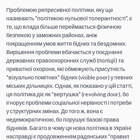
Проблемою репресивної політики, яку ще
називають “політикою нульової толерантності”, є
те, що влада більше переймається фізичною
безпекою у заможних районах, аніж
покращенням умов життя бідних та бездомних.
Вирішення проблеми вбачається у поєднанні
державних правоохоронних служб (поліції) та
приватної охорони, які обмежують присутність
“візуально помітних” бідних (visible poor) у певних
міських дільницях. Однак, як показано у цій статті,
ця політика діє як “вертушка” (revolving door), бо
ігнорує проблеми соціальної нерівності і потреби
у структурних змінах. До того ж, вона є
недемократичною, бо порушує базові права
бідняків. Багато в чому ця нова політика в Україні
насправді є продовженням радянських “правил