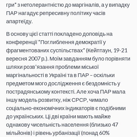
гри” з нетолерантністю до маргіналів, а у випадку
ПАР нагадує репресивну політику часів
апартеїду.
В основу цієї статті покладено доповідь на
конференції “Поглиблення демократії у
фрагментованих суспільствах” (Кейптаун, 19-21
вересня 2007 р.). Моїм завданням було порівняти
шляхи розв’язання проблеми міської
маргінальності в Україні та в ПАР – оскільки
предметом мого дослідження є бездомність у
пострадянському контексті. Але хоча ПАР мала
іншу модель розвитку, ніж СРСР, чимало
соціально-економічних індикаторів є подібними
до українських. Ці дві країни мають майже
однакову чисельність населення (близько 47
мільйонів) і рівень урбанізації (понад 60%