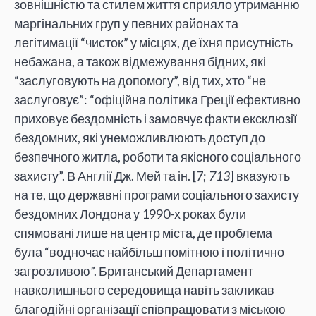
зовнішністю та стилем життя сприяло утриманню
маргінальних груп у певних районах та
легітимації “чисток” у місцях, де їхня присутність
небажана, а також відмежування бідних, які
“заслуговують на допомогу”, від тих, хто “не
заслуговує”: “офіційна політика Греції ефективно
приховує бездомність і замовчує факти ексклюзії
бездомних, які унеможливлюють доступ до
безпечного житла, роботи та якісного соціального
захисту”. В Англії Дж. Мей та ін. [7;
713
] вказують
на те, що державні програми соціального захисту
бездомних Лондона у 1990-х роках були
спямовані лише на центр міста, де проблема
була “водночас найбільш помітною і політично
загрозливою”. Британський Департамент
навколишнього середовища навіть закликав
благодійні організації співпрацювати з міською