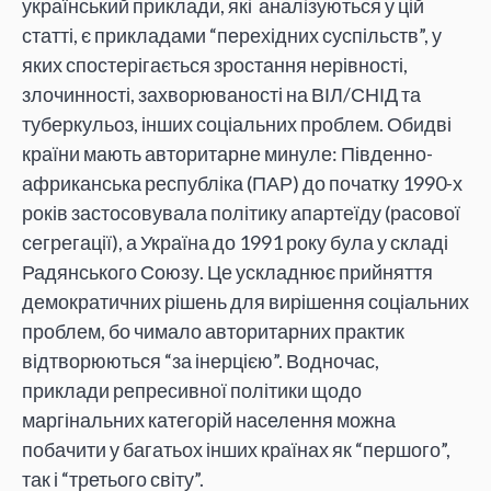
український приклади, які аналізуються у цій
статті, є прикладами “перехідних суспільств”, у
яких спостерігається зростання нерівності,
злочинності, захворюваності на ВІЛ/СНІД та
туберкульоз, інших соціальних проблем. Обидві
країни мають авторитарне минуле: Південно-
африканська республіка (ПАР) до початку 1990-х
років застосовувала політику апартеїду (расової
сегрегації), а Україна до 1991 року була у складі
Радянського Союзу. Це ускладнює прийняття
демократичних рішень для вирішення соціальних
проблем, бо чимало авторитарних практик
відтворюються “за інерцією”. Водночас,
приклади репресивної політики щодо
маргінальних категорій населення можна
побачити у багатьох інших країнах як “першого”,
так і “третього світу”.