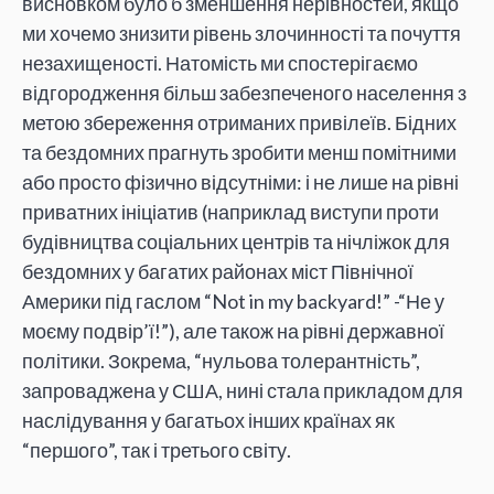
висновком було б зменшення нерівностей, якщо
ми хочемо знизити рівень злочинності та почуття
незахищеності. Натомість ми спостерігаємо
відгородження більш забезпеченого населення з
метою збереження отриманих привілеїв. Бідних
та бездомних прагнуть зробити менш помітними
або просто фізично відсутніми: і не лише на рівні
приватних ініціатив (наприклад виступи проти
будівництва соціальних центрів та нічліжок для
бездомних у багатих районах міст Північної
Америки під гаслом “Not in my backyard!” -“Не у
моєму подвір’ї!”), але також на рівні державної
політики. Зокрема, “нульова толерантність”,
запроваджена у США, нині стала прикладом для
наслідування у багатьох інших країнах як
“першого”, так і третього світу.