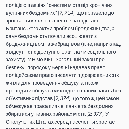
поліцією в акціях “очистки міста від хронічних
вуличних бездомних” [7,
714
], що призвело до
зростання кількості арештів на підставі
Британського акту з проблем бродяжництва, а
саму бездомність почали асоціювати з
бродяжництвом та жебрацтвом (а не, наприклад,
з відсутністю доступного житла чи соціального
захисту). У Німеччині Загальний закон про
безпеку і порядок у Берліні надавав право
поліцейським право виселяти підозрюваних з їх
житла для проведення обшуку, а також
проводити обшук самих підозрюваних навіть без
об’єктивних підстав [2,
374
]. До того ж, цей закон
обмежував права пияків, панків та бездомних
збиратися у певних районах міста [2;
377
]. У
Сполучених Штатах серед населення зростає