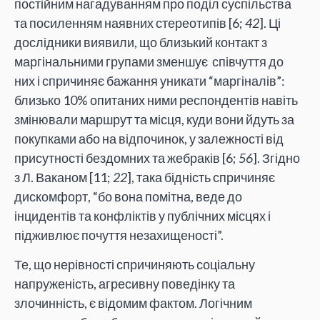
постійним нагадуванням про поділ суспільства
та посиленням наявних стереотипів [6;
42
]. Ці
дослідники виявили, що близький контакт з
маргінальними групами зменшує співчуття до
них і спричиняє бажання уникати “маргіналів”:
близько 10% опитаних ними респондентів навіть
змінювали маршрут та місця, куди вони йдуть за
покупками або на відпочинок, у залежності від
присутності бездомних та жебраків [6;
56
]. Згідно
з Л. Ваканом [11;
22
], така бідність спричиняє
дискомфорт, “бо вона помітна, веде до
інцидентів та конфліктів у публічних місцях і
підживлює почуття незахищеності”.
Те, що нерівності спричиняють соціальну
напруженість, агресивну поведінку та
злочинність, є відомим фактом. Логічним