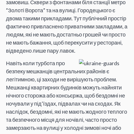
замовиш. Сквери з фонтанами біля станції метро
“Золоті Ворота” та на вулиці. Городецького є
двома такими прикладами. Тут публічний простір
фактично привласнено приватними закладами, а
людям, які не мають достатньо грошей чи просто
не мають бажання, щоб перекусити у ресторані,
відведено лише пару лавок.
Навіть коли турбота про
безпеку мешканців центральних районів є
легітимною, ці заходи не вирішують проблем.
Мешканці квартирних будинків можуть найняти
нічного сторожа або консьєржа, щоб бездомні не
ночували у під’їздах, підвалах чи на сходах. Як
наслідок, бездомні, які не мають жодного теплого
та безпечного місця для ночівлі, часто просто
замерзають на вулиці у холодні зимові ночі або