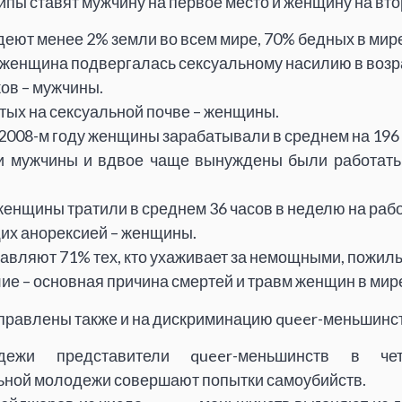
пы ставят мужчину на первое место и женщину на вто
ют менее 2% земли во всем мире, 70% бедных в мир
 женщина подвергалась сексуальному насилию в возра
ов – мужчины.
тых на сексуальной почве – женщины.
 2008-м году женщины зарабатывали в среднем на 196
ги мужчины и вдвое чаще вынуждены были работать
женщины тратили в среднем 36 часов в неделю на рабо
х анорексией – женщины.
вляют 71% тех, кто ухаживает за немощными, пожил
ие – основная причина смертей и травм женщин в мир
правлены также и на дискриминацию queer-меньшинст
дежи представители queer-меньшинств в ч
ьной молодежи совершают попытки самоубийств.