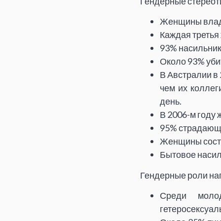
Гендерные стереоти
Женщины владе
Каждая третья
93% насильник
Около 93% уби
В Австралии в
чем их колле
день.
В 2006-м году 
95% страдающи
Женщины соста
Бытовое насил
Гендерные роли на
Среди моло
гетеросексуал