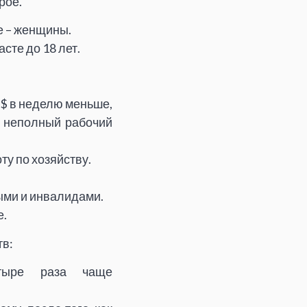
рое.
е – женщины.
сте до 18 лет.
 $ в неделю меньше,
 неполный рабочий
ту по хозяйству.
ыми и инвалидами.
е.
в:
етыре раза чаще