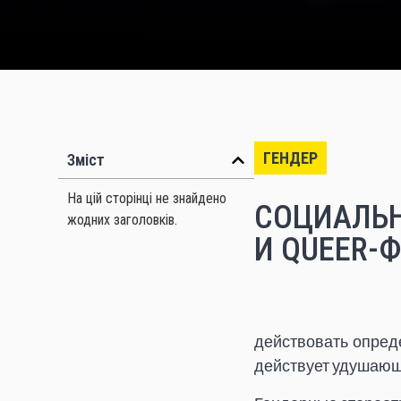
ГЕНДЕР
Зміст
На цій сторінці не знайдено
СОЦИАЛЬН
жодних заголовків.
И QUEER-
действовать опред
действует удушающе