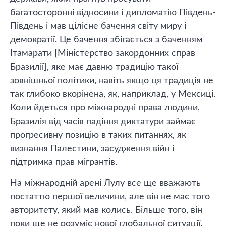
багатосторонні відносини і дипломатію Південь-
Південь і мав цілісне бачення світу миру і
демократії. Це бачення збігається з баченням
Ітамарати [Міністерство закордонних справ
Бразилії], яке має давню традицію такої
зовнішньої політики, навіть якщо ця традиція не
так глибоко вкорінена, як, наприклад, у Мексиці.
Коли йдеться про міжнародні права людини,
Бразилія від часів падіння диктатури займає
прогресивну позицію в таких питаннях, як
визнання Палестини, засудження війн і
підтримка прав мігрантів.
На міжнародній арені Лулу все ще вважають
постаттю першої величини, але він не має того
авторитету, який мав колись. Більше того, він
поки ще не розуміє нової глобальної ситуації.