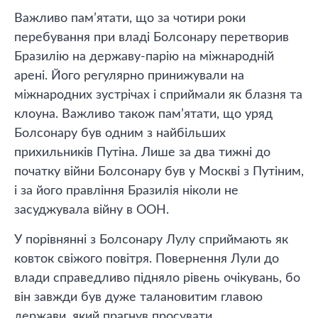
Важливо пам’ятати, що за чотири роки
перебування при владі Болсонару перетворив
Бразилію на державу-парію на міжнародній
арені. Його регулярно принижували на
міжнародних зустрічах і сприймали як блазня та
клоуна. Важливо також пам’ятати, що уряд
Болсонару був одним з найбільших
прихильників Путіна. Лише за два тижні до
початку війни Болсонару був у Москві з Путіним,
і за його правління Бразилія ніколи не
засуджувала війну в ООН.
У порівнянні з Болсонару Лулу сприймають як
ковток свіжого повітря. Повернення Лули до
влади справедливо підняло рівень очікувань, бо
він завжди був дуже талановитим главою
держави, який прагнув просувати