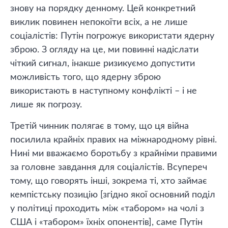
знову на порядку денному. Цей конкретний
виклик повинен непокоїти всіх, а не лише
соціалістів: Путін погрожує використати ядерну
зброю. З огляду на це, ми повинні надіслати
чіткий сигнал, інакше ризикуємо допустити
можливість того, що ядерну зброю
використають в наступному конфлікті – і не
лише як погрозу.
Третій чинник полягає в тому, що ця війна
посилила крайніх правих на міжнародному рівні.
Нині ми вважаємо боротьбу з крайніми правими
за головне завдання для соціалістів. Всупереч
тому, що говорять інші, зокрема ті, хто займає
кемпістську позицію [згідно якої основний поділ
у політиці проходить між «табором» на чолі з
США і «табором» їхніх опонентів], саме Путін