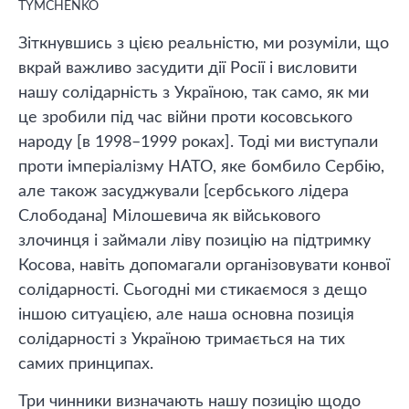
TYMCHENKO
Зіткнувшись з цією реальністю, ми розуміли, що
вкрай важливо засудити дії Росії і висловити
нашу солідарність з Україною, так само, як ми
це зробили під час війни проти косовського
народу [в 1998–1999 роках]. Тоді ми виступали
проти імперіалізму НАТО, яке бомбило Сербію,
але також засуджували [сербського лідера
Слободана] Мілошевича як військового
злочинця і займали ліву позицію на підтримку
Косова, навіть допомагали організовувати конвої
солідарності. Сьогодні ми стикаємося з дещо
іншою ситуацією, але наша основна позиція
солідарності з Україною тримається на тих
самих принципах.
Три чинники визначають нашу позицію щодо