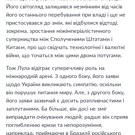
Його світогляд залишився незмінним від часів
його останнього перебування при владі і ще не
пристосувався до змін, які відбулися відтоді,
зокрема, зростання міжімперіалістичного
суперництва між Сполученими Штатами і
Китаєм, про що свідчать технологічні і валютні
війни, що точаться між цими двома потугами.
Тож Лула відіграє суперечливу роль на
міжнародній арені. З одного боку, його заяви
щодо України викликають симпатію, оскільки
він порушує питання миру. Але, з другого боку,
його заяви зазвичай є досить розпливчастими і
заплутаними. Ба більше, він досі не зміг
виправдати очікування людей; радше він сприяв
поглибленню кризи та непорозуміння,
наприклад, приймаючи в Бразилії російського