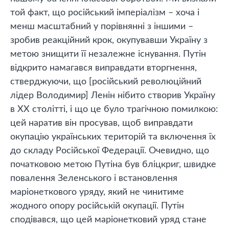
той факт, що російський імперіалізм – хоча і
менш масштабний у порівнянні з іншими –
зробив реакційний крок, окупувавши Україну з
метою знищити її незалежне існування. Путін
відкрито намагався виправдати вторгнення,
стверджуючи, що [російський революційний
лідер Володимир] Ленін нібито створив Україну
в ХХ столітті, і що це було трагічною помилкою:
цей наратив він просував, щоб виправдати
окупацію українських територій та включення їх
до складу Російської Федерації. Очевидно, що
початковою метою Путіна був бліцкриг, швидке
повалення Зеленського і встановлення
маріонеткового уряду, який не чинитиме
жодного опору російській окупації. Путін
сподівався, що цей маріонетковий уряд стане