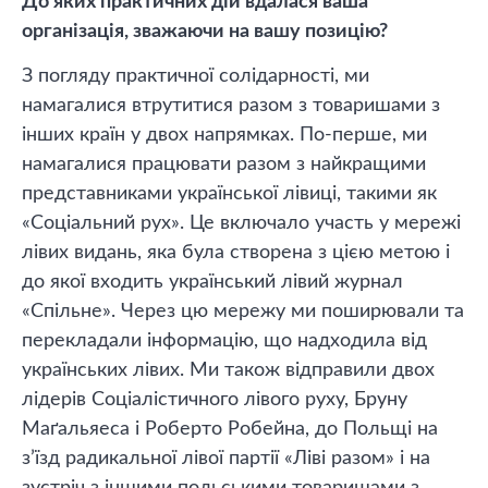
До яких практичних дій вдалася ваша
організація, зважаючи на вашу позицію?
З погляду практичної солідарності, ми
намагалися втрутитися разом з товаришами з
інших країн у двох напрямках. По-перше, ми
намагалися працювати разом з найкращими
представниками української лівиці, такими як
«Соціальний рух». Це включало участь у мережі
лівих видань, яка була створена з цією метою і
до якої входить український лівий журнал
«Спільне». Через цю мережу ми поширювали та
перекладали інформацію, що надходила від
українських лівих. Ми також відправили двох
лідерів Соціалістичного лівого руху, Бруну
Маґальяеса і Роберто Робейна, до Польщі на
з’їзд радикальної лівої партії «Ліві разом» і на
зустріч з іншими польськими товаришами з