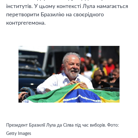
інститутів. У цьому контексті Лула намагається
перетворити Бразилію на своєрідного
контргегемона.
Президент Бразилії Лула да Сілва під час виборів. Фото:
Getty Images