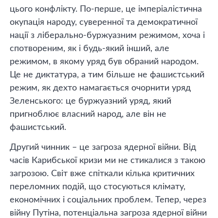
цього конфлікту. По-перше, це імперіалістична
окупація народу, суверенної та демократичної
нації з ліберально-буржуазним режимом, хоча і
спотвореним, як і будь-який інший, але
режимом, в якому уряд був обраний народом.
Це не диктатура, а тим більше не фашистський
режим, як дехто намагається очорнити уряд
Зеленського: це буржуазний уряд, який
пригноблює власний народ, але він не
фашистський.
Другий чинник – це загроза ядерної війни. Від
часів Карибської кризи ми не стикалися з такою
загрозою. Світ вже спіткали кілька критичних
переломних подій, що стосуються клімату,
економічних і соціальних проблем. Тепер, через
війну Путіна, потенціальна загроза ядерної війни