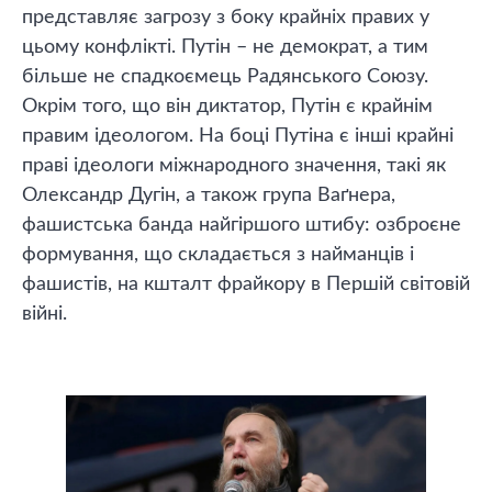
представляє загрозу з боку крайніх правих у
цьому конфлікті. Путін – не демократ, а тим
більше не спадкоємець Радянського Союзу.
Окрім того, що він диктатор, Путін є крайнім
правим ідеологом. На боці Путіна є інші крайні
праві ідеологи міжнародного значення, такі як
Олександр Дугін, а також група Ваґнера,
фашистська банда найгіршого штибу: озброєне
формування, що складається з найманців і
фашистів, на кшталт фрайкору в Першій світовій
війні.