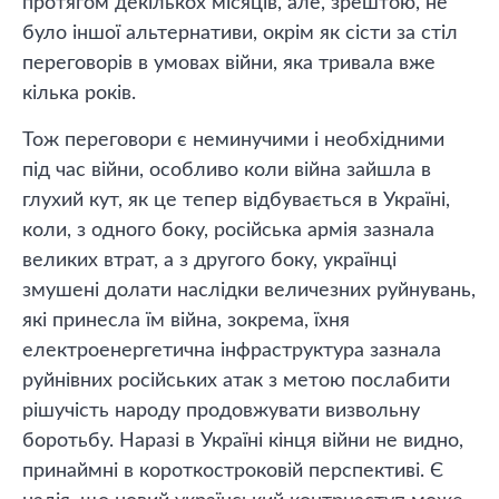
протягом декількох місяців, але, зрештою, не
було іншої альтернативи, окрім як сісти за стіл
переговорів в умовах війни, яка тривала вже
кілька років.
Тож переговори є неминучими і необхідними
під час війни, особливо коли війна зайшла в
глухий кут, як це тепер відбувається в Україні,
коли, з одного боку, російська армія зазнала
великих втрат, а з другого боку, українці
змушені долати наслідки величезних руйнувань,
які принесла їм війна, зокрема, їхня
електроенергетична інфраструктура зазнала
руйнівних російських атак з метою послабити
рішучість народу продовжувати визвольну
боротьбу. Наразі в Україні кінця війни не видно,
принаймні в короткостроковій перспективі. Є