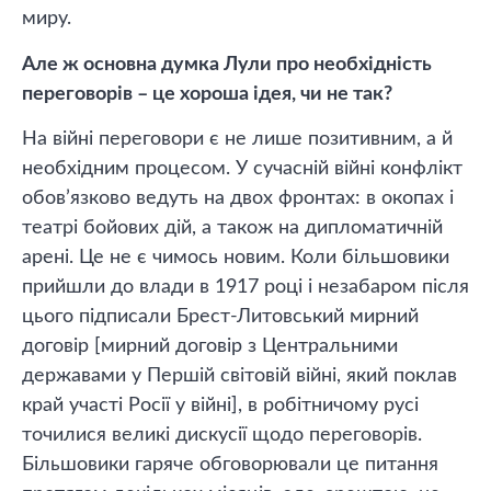
миру.
Але ж основна думка Лули про необхідність
переговорів – це хороша ідея, чи не так?
На війні переговори є не лише позитивним, а й
необхідним процесом. У сучасній війні конфлікт
обов’язково ведуть на двох фронтах: в окопах і
театрі бойових дій, а також на дипломатичній
арені. Це не є чимось новим. Коли більшовики
прийшли до влади в 1917 році і незабаром після
цього підписали Брест-Литовський мирний
договір [мирний договір з Центральними
державами у Першій світовій війні, який поклав
край участі Росії у війні], в робітничому русі
точилися великі дискусії щодо переговорів.
Більшовики гаряче обговорювали це питання