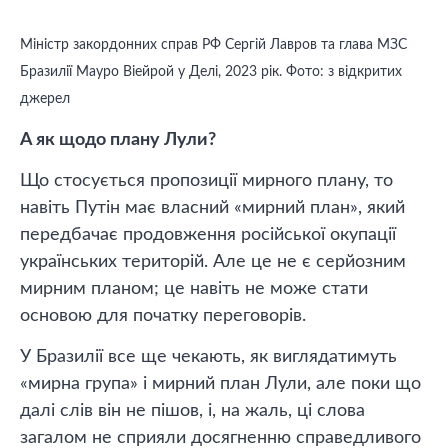
Міністр закордонних справ РФ Сергій Лавров та глава МЗС
Бразилії Мауро Віейрой у Делі, 2023 рік. Фото: з відкритих
джерел
А як щодо плану Лули?
Що стосується пропозиції мирного плану, то
навіть Путін має власний «мирний план», який
передбачає продовження російської окупації
українських територій. Але це не є серйозним
мирним планом; це навіть не може стати
основою для початку переговорів.
У Бразилії все ще чекають, як виглядатимуть
«мирна група» і мирний план Лули, але поки що
далі слів він не пішов, і, на жаль, ці слова
загалом не сприяли досягненню справедливого