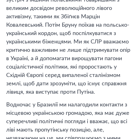
великим досвідом революційного лівого
активізму, такими як Збіґнєв Марцін
Ковалевський. Потім Бруну поїхав на польсько-
український кордон, щоб поспілкуватися з
українськими біженцями. Ми як СЛР вважаємо
критично важливим не лише підтримувати опір
в Україні, а й допомагати вирощувати пагони
соціалістичної політики, які проростають у
Східній Європі серед випаленої сталінізмом
землі, щоб дати зрозуміти, що існує справжня
лівиця, яка виступає проти Путіна.
Водночас у Бразилії ми налагодили контакти з
місцевою українською громадою, яка має дуже
суперечливі політичні погляди і вважає, що всі
ліві мають пропутінську позицію, але,
незважаючи на це, ми співпрацюємо з ними.