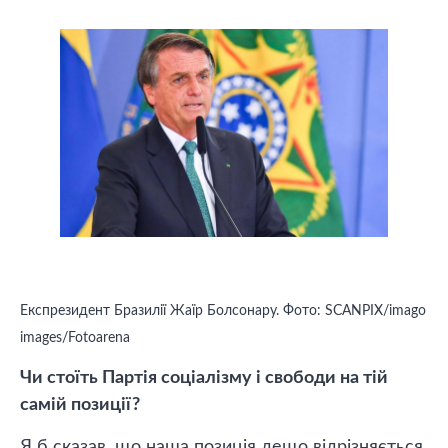
Експрезидент Бразилії Жаїр Болсонару. Фото: SCANPIX/imago
images/Fotoarena
Чи стоїть Партія соціалізму і свободи на тій
самій позиції?
Я б сказав, що наша позиція дещо відрізняється