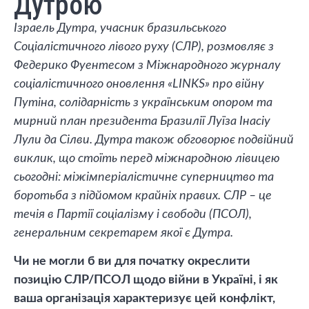
Дутрою
Ізраель Дутра, учасник бразильського
Соціалістичного лівого руху (СЛР), розмовляє з
Федерико Фуентесом з Міжнародного журналу
соціалістичного оновлення «LINKS» про війну
Путіна, солідарність з українським опором та
мирний план президента Бразилії Луїза Інасіу
Лули да Сілви. Дутра також обговорює подвійний
виклик, що стоїть перед міжнародною лівицею
сьогодні: міжімперіалістичне суперництво та
боротьба з підйомом крайніх правих. СЛР – це
течія в Партії соціалізму і свободи (ПСОЛ),
генеральним секретарем якої є Дутра.
Чи не могли б ви для початку окреслити
позицію СЛР/ПСОЛ щодо війни в Україні, і як
ваша організація характеризує цей конфлікт,