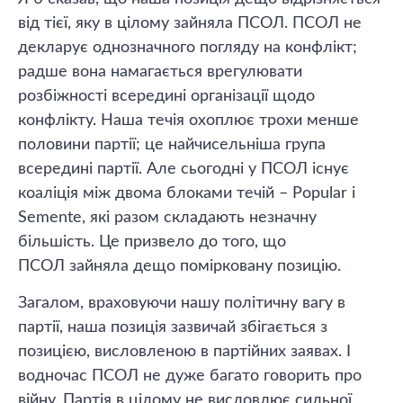
від тієї, яку в цілому зайняла ПСОЛ. ПСОЛ не
декларує однозначного погляду на конфлікт;
радше вона намагається врегулювати
розбіжності всередині організації щодо
конфлікту. Наша течія охоплює трохи менше
половини партії; це найчисельніша група
всередині партії. Але сьогодні у ПСОЛ існує
коаліція між двома блоками течій – Popular і
Semente, які разом складають незначну
більшість. Це призвело до того, що
ПСОЛ зайняла дещо помірковану позицію.
Загалом, враховуючи нашу політичну вагу в
партії, наша позиція зазвичай збігається з
позицією, висловленою в партійних заявах. І
водночас ПСОЛ не дуже багато говорить про
війну. Партія в цілому не висловлює сильної