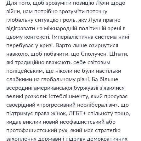
Для того, щоб зрозуміти позицію Лули щодо
війни, нам потрібно зрозуміти поточну
глобальну ситуацію і роль, яку Лула прагне
відігравати на міжнародній політичній арені в
цьому контексті. Імперіалістична система нині
перебуває у кризі. Варто лише озирнутися
навколо, щоб побачити, що Сполучені Штати,
які традиційно вважають себе світовим
поліцейським, ще ніколи не були настільки
слабкими на глобальному рівні. Ба більше,
всередині американської буржуазії з’явилися
великі розколи: істеблішменту, який просуває
своєрідний «прогресивний неолібералізм», що
підтримує права жінок, ЛГБТ+ спільноту тощо,
кидає виклик новий неофашистський або
протофашистський рух, який має стратегію
захоплення держави і підриву демократичних