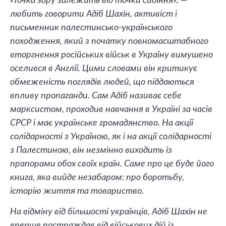
«Точка зору залежить від точки сидіння», —
любить говорити Адіб Шахін, активіст і
письменник палестинсько-українського
походження, який з початку повномасштабного
вторгнення російських військ в Україну вимушено
оселився в Англії. Цими словами він критикує
обмеженість поглядів людей, що піддаються
впливу пропаганди. Сам Адіб називає себе
марксистом, проходив навчання в Україні за часів
СРСР і має українське громадянство. На акції
солідарності з Україною, як і на акції солідарності
з Палестиною, він незмінно виходить із
прапорами обох своїх країн. Саме про це буде його
книга, яка вийде незабаром: про боротьбу,
історію життя та товариство.
На відміну від більшості українців, Адіб Шахін не
вперше постраждав від військових дій із