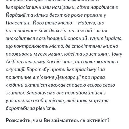
імперіалістичними намірами, адже народився в
Йорданії та кілька десятків років прожив у
Палестині. Його рідне місто — Наблуз, що
розташоване між двох гір, на кожній з яких
знаходиться воєнізований опорний пункт Ізраїлю,
що контролюють місто, де століттями мирно
проживали мусульмани, юдеї та християни. Тому
Адіб на власному досвіді знає, що таке життя в
окупації. Боротьбу проти імперіалізму і за
практичне втілення Декларації про права
людини активіст вважає справою всього свого
життя. Запрошуємо вас познайомитися з
унікальною особистістю, людиною миру та
боротьби за рівність.
Розкажіть, чим Ви займаєтесь як активіст?