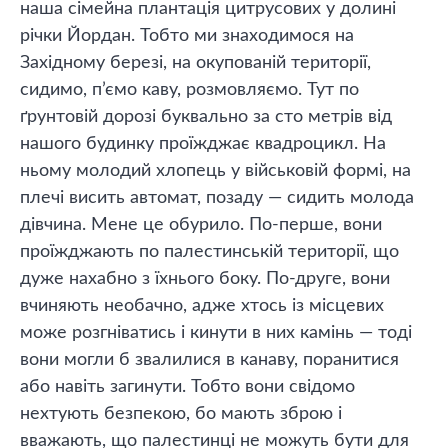
наша сімейна плантація цитрусових у долині
річки Йордан. Тобто ми знаходимося на
Західному березі, на окупованій території,
сидимо, п’ємо каву, розмовляємо. Тут по
ґрунтовій дорозі буквально за сто метрів від
нашого будинку проїжджає квадроцикл. На
ньому молодий хлопець у військовій формі, на
плечі висить автомат, позаду — сидить молода
дівчина. Мене це обурило. По-перше, вони
проїжджають по палестинській території, що
дуже нахабно з їхнього боку. По-друге, вони
вчиняють необачно, адже хтось із місцевих
може розгніватись і кинути в них камінь — тоді
вони могли б звалилися в канаву, поранитися
або навіть загинути. Тобто вони свідомо
нехтують безпекою, бо мають зброю і
вважають, що палестинці не можуть бути для