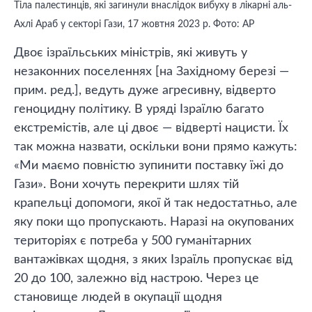
Тіла палестинців, які загинули внаслідок вибуху в лікарні аль-
Ахлі Араб у секторі Гази, 17 жовтня 2023 р. Фото: АР
Двоє ізраїльських міністрів, які живуть у
незаконних поселеннях [на Західному березі —
прим. ред.], ведуть дуже агресивну, відверто
геноцидну політику. В уряді Ізраїлю багато
екстремістів, але ці двоє — відверті нацисти. Їх
так можна назвати, оскільки вони прямо кажуть:
«Ми маємо повністю зупинити поставку їжі до
Гази». Вони хочуть перекрити шлях тій
крапельці допомоги, якої й так недостатньо, але
яку поки що пропускають. Наразі на окупованих
територіях є потреба у 500 гуманітарних
вантажівках щодня, з яких Ізраїль пропускає від
20 до 100, залежно від настрою. Через це
становище людей в окупації щодня