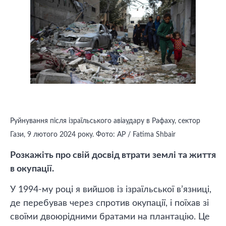
Руйнування після ізраїльського авіаудару в Рафаху, сектор
Гази, 9 лютого 2024 року. Фото: AP / Fatima Shbair
Розкажіть про свій досвід втрати землі та життя
в окупації.
У 1994-му році я вийшов із ізраїльської в’язниці,
де перебував через спротив окупації, і поїхав зі
своїми двоюрідними братами на плантацію. Це