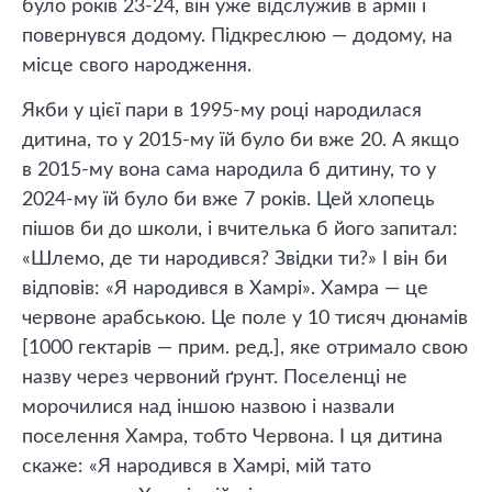
було років 23-24, він уже відслужив в армії і
повернувся додому. Підкреслюю — додому, на
місце свого народження.
Якби у цієї пари в 1995-му році народилася
дитина, то у 2015-му їй було би вже 20. А якщо
в 2015-му вона сама народила б дитину, то у
2024-му їй було би вже 7 років. Цей хлопець
пішов би до школи, і вчителька б його запитал:
«Шлемо, де ти народився? Звідки ти?» І він би
відповів: «Я народився в Хамрі». Хамра — це
червоне арабською. Це поле у 10 тисяч дюнамів
[1000 гектарів — прим. ред.], яке отримало свою
назву через червоний ґрунт. Поселенці не
морочилися над іншою назвою і назвали
поселення Хамра, тобто Червона. І ця дитина
скаже: «Я народився в Хамрі, мій тато