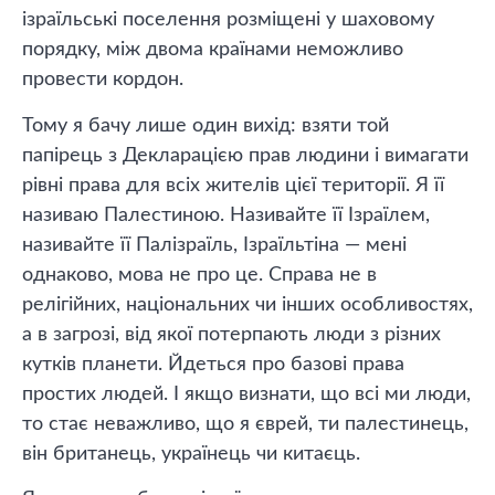
ізраїльські поселення розміщені у шаховому
порядку, між двома країнами неможливо
провести кордон.
Тому я бачу лише один вихід: взяти той
папірець з Декларацією прав людини і вимагати
рівні права для всіх жителів цієї території. Я її
називаю Палестиною. Називайте її Ізраїлем,
називайте її Палізраїль, Ізраїльтіна — мені
однаково, мова не про це. Справа не в
релігійних, національних чи інших особливостях,
а в загрозі, від якої потерпають люди з різних
кутків планети. Йдеться про базові права
простих людей. І якщо визнати, що всі ми люди,
то стає неважливо, що я єврей, ти палестинець,
він британець, українець чи китаєць.