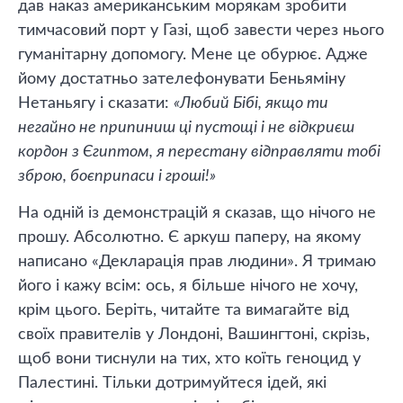
дав наказ американським морякам зробити
тимчасовий порт у Газі, щоб завести через нього
гуманітарну допомогу. Мене це обурює. Адже
йому достатньо зателефонувати Беньяміну
Нетаньягу і сказати:
«Любий Бібі, якщо ти
негайно не припиниш ці пустощі і не відкриєш
кордон з Єгиптом, я перестану відправляти тобі
зброю, боєприпаси і гроші!»
На одній із демонстрацій я сказав, що нічого не
прошу. Абсолютно. Є аркуш паперу, на якому
написано «Декларація прав людини». Я тримаю
його і кажу всім: ось, я більше нічого не хочу,
крім цього. Беріть, читайте та вимагайте від
своїх правителів у Лондоні, Вашингтоні, скрізь,
щоб вони тиснули на тих, хто коїть геноцид у
Палестині. Тільки дотримуйтеся ідей, які