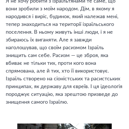
Я не хочу робити з ізраїльтянами те саме, що
вони зробили з моїм народом. Дім, в якому я
народився і виріс, будинок, який належав мені,
тепер знаходиться на території ізраїльського
поселення. В ньому живуть інші люди, і я не
збираюсь їх виганяти. Але я завжди
наголошував, що своїм расизмом Ізраїль
знищить сам себе. Расизм — це зброя, яка
вбиває не тільки тих, проти кого вона
спрямована, але й тих, хто її використовує.
Ізраїль створено на сіоністських та расистських
принципах, як державу для євреїв. І ця ідеологія
породжує ситуацію, яка зрештою призведе до
знищення самого Ізраїлю.