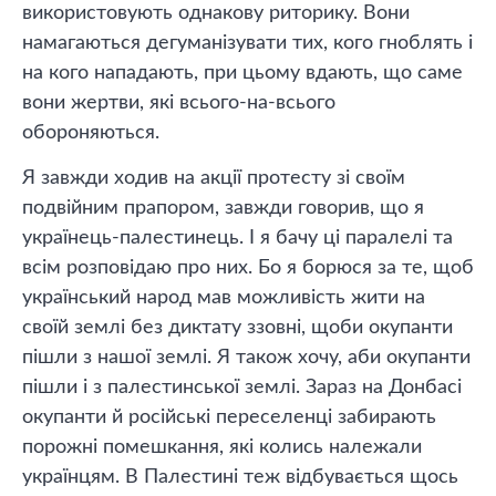
використовують однакову риторику. Вони
намагаються дегуманізувати тих, кого гноблять і
на кого нападають, при цьому вдають, що саме
вони жертви, які всього-на-всього
обороняються.
Я завжди ходив на акції протесту зі своїм
подвійним прапором, завжди говорив, що я
українець-палестинець. І я бачу ці паралелі та
всім розповідаю про них. Бо я борюся за те, щоб
український народ мав можливість жити на
своїй землі без диктату ззовні, щоби окупанти
пішли з нашої землі. Я також хочу, аби окупанти
пішли і з палестинської землі. Зараз на Донбасі
окупанти й російські переселенці забирають
порожні помешкання, які колись належали
українцям. В Палестині теж відбувається щось