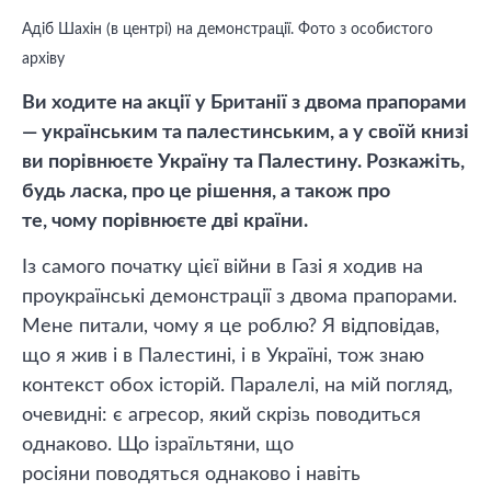
Адіб Шахін (в центрі) на демонстрації. Фото з особистого
архіву
Ви ходите на акції у Британії з двома прапорами
— українським та палестинським, а у своїй книзі
ви порівнюєте Україну та Палестину. Розкажіть,
будь ласка, про це рішення, а також про
те, чому порівнюєте дві країни.
Із самого початку цієї війни в Газі я ходив на
проукраїнські демонстрації з двома прапорами.
Мене питали, чому я це роблю? Я відповідав,
що я жив і в Палестині, і в Україні, тож знаю
контекст обох історій. Паралелі, на мій погляд,
очевидні: є агресор, який скрізь поводиться
однаково. Що ізраїльтяни, що
росіяни поводяться однаково і навіть