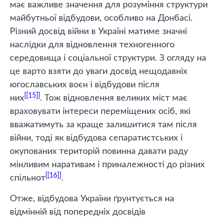
має важливе значення для розуміння структури
майбутньої відбудови, особливо на Донбасі.
Різний досвід війни в Україні матиме значні
наслідки для відновлення техногенного
середовища і соціальної структури. З огляду на
це варто взяти до уваги досвід нещодавніх
югославських воєн і відбудови після
[15]
них
. Тож відновлення великих міст має
враховувати інтереси переміщених осіб, які
вважатимуть за краще залишитися там після
війни, тоді як відбудова сепаратистських і
окупованих територій повинна давати раду
мінливим наративам і приналежності до різних
[16]
спільнот
.
Отже, відбудова України ґрунтується на
відмінній від попередніх досвідів