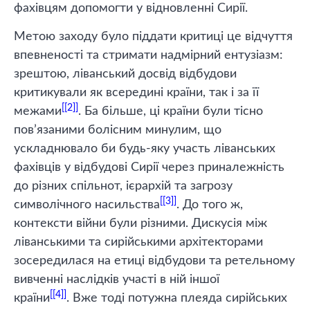
фахівцям допомогти у відновленні Сирії.
Метою заходу було піддати критиці це відчуття
впевненості та стримати надмірний ентузіазм:
зрештою, ліванський досвід відбудови
критикували як всередині країни, так і за її
[2]
межами
. Ба більше, ці країни були тісно
пов’язаними болісним минулим, що
ускладнювало би будь-яку участь ліванських
фахівців у відбудові Сирії через приналежність
до різних спільнот, ієрархій та загрозу
[3]
символічного насильства
. До того ж,
контексти війни були різними. Дискусія між
ліванськими та сирійськими архітекторами
зосередилася на етиці відбудови та ретельному
вивченні наслідків участі в ній іншої
[4]
країни
. Вже тоді потужна плеяда сирійських