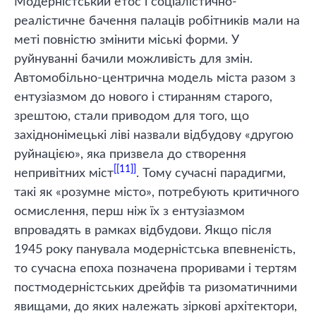
Модерністський етос і соціалістично-
реалістичне бачення палаців робітників мали на
меті повністю змінити міські форми. У
руйнуванні бачили можливість для змін.
Автомобільно-центрична модель міста разом з
ентузіазмом до нового і стиранням старого,
зрештою, стали приводом для того, що
західнонімецькі ліві назвали відбудову «другою
руйнацією», яка призвела до створення
[11]
непривітних міст
. Тому сучасні парадигми,
такі як «розумне місто», потребують критичного
осмислення, перш ніж їх з ентузіазмом
впровадять в рамках відбудови. Якщо після
1945 року панувала модерністська впевненість,
то сучасна епоха позначена проривами і тертям
постмодерністських дрейфів та ризоматичними
явищами, до яких належать зіркові архітектори,