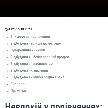
1125
|
15.10.2023
Вчимося на порівняннях
Відбудова не лише як метонімія
Суперечливі чинники
Відбудова як безперервний процес
Відбудова як насильство
Відбудова як зцілення
Відбудова як міжнародна арена
Висновок
Примітки
Невпокій у порівняннях: