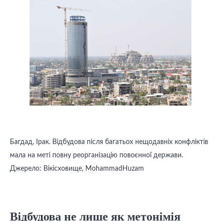
Багдад, Ірак. Відбудова після багатьох нещодавніх конфліктів
мала на меті повну реорганізацію повоєнної держави.
Джерело: Вікісховище, MohammadHuzam
Відбудова не лише як метонімія