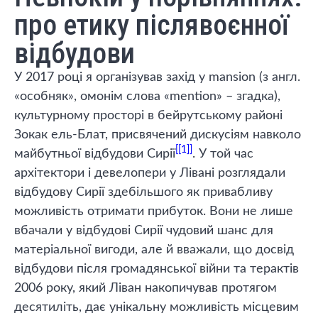
про етику післявоєнної
відбудови
У 2017 році я організував захід у mansion (з англ.
«особняк», омонім слова «mention» – згадка),
культурному просторі в бейрутському районі
Зокак ель-Блат, присвячений дискусіям навколо
[1]
майбутньої відбудови Сирії
. У той час
архітектори і девелопери у Лівані розглядали
відбудову Сирії здебільшого як привабливу
можливість отримати прибуток. Вони не лише
вбачали у відбудові Сирії чудовий шанс для
матеріальної вигоди, але й вважали, що досвід
відбудови після громадянської війни та терактів
2006 року, який Ліван накопичував протягом
десятиліть, дає унікальну можливість місцевим