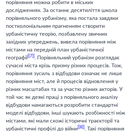
порівняння можна робити в міських
дослідженнях. За останнє десятиліття школа
порівняльного урбанізму, яка постала завдяки
постколоніальним прагненням створити
урбаністичну теорію, позбавлену звичних
західних упереджень, вивела порівняння між
містами на передній план урбаністичної
[7]
географії
. Порівняльний урбанізм розглядає
сучасні міста крізь призму різних процесів. Тож,
порівняння зусиль з відбудови означає не лише
порівняння міст, але й процесів відновлення у
різних масштабах та за участю різних акторів. У
той час як деякі праці з порівняльного аналізу
відбудови намагаються розробити стандартні
моделі відбудови, інші шукають розбіжності між
містами, які мали схожі історичні траєкторії та
[8]
урбаністичні профілі до війни
. Такі порівняння