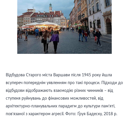
Відбудова Старого міста Варшави після 1945 року йшла
всупереч попереднім уявленням про такі процеси. Підходи до
відбудови відображають взаємодію різних чинників – від
ступеня руйнувань до фінансових можливостей, від
архітектурно-планувальних парадигм до культури пам’яті,
пов’язаної з характером агресії. Фото: Ґруя Бадеску, 2018 р.