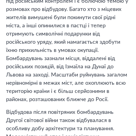
під російським контролем і є болючою темою у
розмовах про відбудову. Багато хто з міцевих
жителів вимушені були покинути свої рідні
міста, а інші опинилися в пастці і тепер
отримують символічні подарунки від
російського уряду, який намагається здобути
їхню прихильність в умовах окупації.
Бомбардувань зазнали місця, віддалені від
російських позицій, від Ізмаїла на Дунаї до
Львова на заході. Масштаби руйнувань загалом
нерівномірні в межах міст, але охоплюють всю
територію країни і є більш серйозними в
районах, розташованих ближче до Росії.
Відбудова після повітряних бомбардувань
Другої світової війни також відбувалася в
особливу добу архітектури та планування.