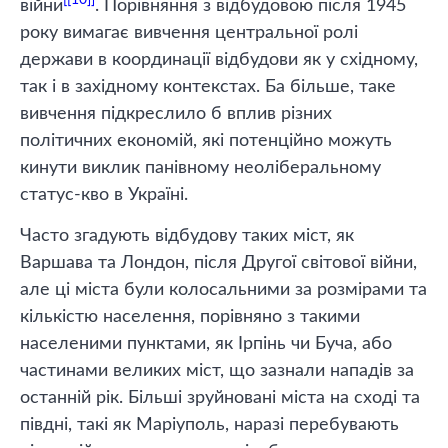
[10]
війни
. Порівняння з відбудовою після 1945
року вимагає вивчення центральної ролі
держави в координації відбудови як у східному,
так і в західному контекстах. Ба більше, таке
вивчення підкреслило б вплив різних
політичних економій, які потенційно можуть
кинути виклик панівному неоліберальному
статус-кво в Україні.
Часто згадують відбудову таких міст, як
Варшава та Лондон, після Другої світової війни,
але ці міста були колосальними за розмірами та
кількістю населення, порівняно з такими
населеними пунктами, як Ірпінь чи Буча, або
частинами великих міст, що зазнали нападів за
останній рік. Більші зруйновані міста на сході та
півдні, такі як Маріуполь, наразі перебувають