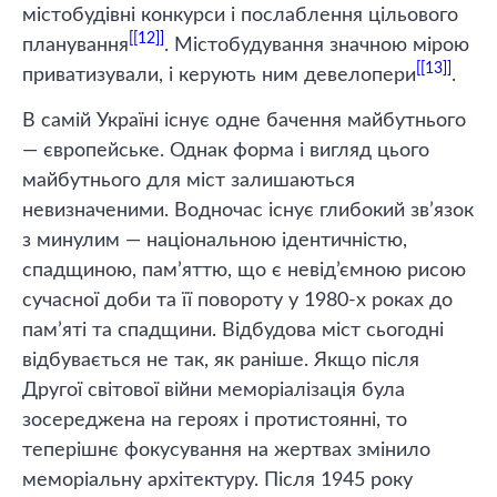
містобудівні конкурси і послаблення цільового
[12]
планування
. Містобудування значною мірою
[13]
приватизували, і керують ним девелопери
.
В самій Україні існує одне бачення майбутнього
— європейське. Однак форма і вигляд цього
майбутнього для міст залишаються
невизначеними. Водночас існує глибокий зв’язок
з минулим — національною ідентичністю,
спадщиною, пам’яттю, що є невід’ємною рисою
сучасної доби та її повороту у 1980-х роках до
пам’яті та спадщини. Відбудова міст сьогодні
відбувається не так, як раніше. Якщо після
Другої світової війни меморіалізація була
зосереджена на героях і протистоянні, то
теперішнє фокусування на жертвах змінило
меморіальну архітектуру. Після 1945 року