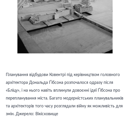
Планування відбудови Ковентрі під керівництвом головного
архітектора Дональда Ґібсона розпочалося одразу після
«Бліцу», і на нього навіть вплинули довоєнні ідеї Ґібсона про
перепланування міста. Багато модерністських планувальників
та архітекторів того часу розглядали війну як можливість для
змін. Джерело: Вікісховище