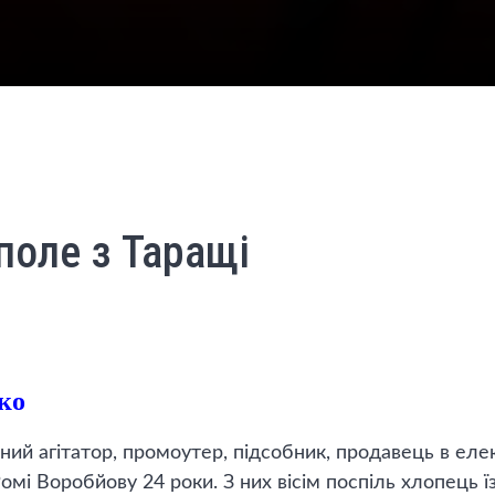
поле з Таращі
ко
ний агітатор, промоутер, підсобник, продавець в еле
Ромі Воробйову 24 роки. З них вісім поспіль хлопець їз