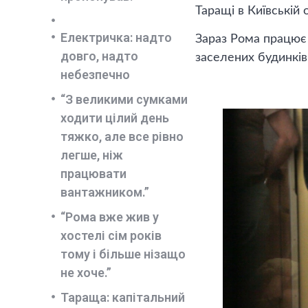
Таращі в Київській 
Електричка: надто
Зараз Рома працює 
довго, надто
заселених будинків 
небезпечно
“З великими сумками
ходити цілий день
тяжко, але все рівно
легше, ніж
працювати
вантажником.”
“Рома вже жив у
хостелі сім років
тому і більше нізащо
не хоче.”
Тараща: капітальний