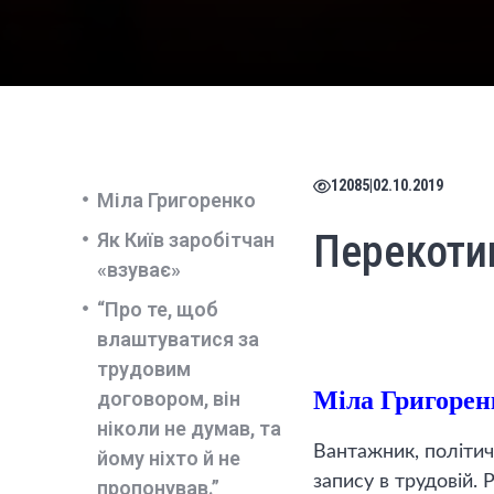
12085
|
02.10.2019
Міла Григоренко
Перекоти
Як Київ заробітчан
«взуває»
“Про те, щоб
влаштуватися за
трудовим
Міла Григорен
договором, він
ніколи не думав, та
Вантажник, політич
йому ніхто й не
запису в трудовій. 
пропонував.”